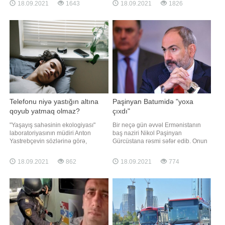
eksklüziv müsahibəsində bildirib ki,
barədə aparıcı, nitq təlimçisi Cəlalə
18.09.2021
1643
18.09.2021
1826
Azərbaycanda valideynə övladı
Nəzəroğlu sosial şəbəkədə
üçün həm məktəb, həm də müəllim
paylaşım edib. O bildirib ki, bu
seçmək hüququ verilib:. "Valideyn
deyim talışların fiziki işlərinə görə
elektron qeydiyyatdan keçdikdən
yaranıb:. "Çox təəssüf ki, bizdə
sonra bütün sinifləri sistemd
bəziləri insanlar
Telefonu niyə yastığın altına
Paşinyan Batumidə "yoxa
qoyub yatmaq olmaz?
çıxdı"
"Yaşayış sahəsinin ekologiyası"
Bir neçə gün əvvəl Ermənistanın
laboratoriyasının müdiri Anton
baş naziri Nikol Paşinyan
Yastrebçevin sözlərinə görə,
Gürcüstana rəsmi səfər edib. Onun
smartfonları yastığın altına qoyub
səfəri Batumi şəhərində başa çatıb.
yatmaq olmaz. -a istinadən xəbər
Rəsmi məlumata görə, onunla
18.09.2021
862
18.09.2021
774
verir ki, ekspert səbəb kimi
Gürcüstanın baş naziri arasında
telefonlardan gələn radiasiyanın
qeyri-rəsmi görüş olub. Batumiyə
bəzən artdığını bildirib. "Nəzərə
səfər Ermənistan cəmiyyətinin
almaq lazımdır ki, telefonları
əhəmiyyətli bir hissəsi və xüsusən
də bəzi Rusiy