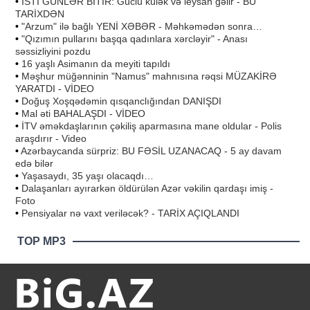
•
İSTİ GÜNLƏR BİTİR: Güclü külək və leysan gəlir - BU
TARİXDƏN
•
"Arzum" ilə bağlı YENİ XƏBƏR - Məhkəmədən sonra…
•
"Qızımın pullarını başqa qadınlara xərcləyir" - Anası
səssizliyini pozdu
•
16 yaşlı Asimanın da meyiti tapıldı
•
Məşhur müğənninin "Namus" mahnısına rəqsi MÜZAKİRƏ
YARATDI - VİDEO
•
Doğuş Xoşqədəmin qısqanclığından DANIŞDI
•
Mal əti BAHALAŞDI - VİDEO
•
İTV əməkdaşlarının çəkiliş aparmasına mane oldular - Polis
araşdırır - Video
•
Azərbaycanda sürpriz: BU FƏSİL UZANACAQ - 5 ay davam
edə bilər
•
Yaşasaydı, 35 yaşı olacaqdı…
•
Dalaşanları ayırarkən öldürülən Azər vəkilin qardaşı imiş -
Foto
•
Pensiyalar nə vaxt veriləcək? - TARİX AÇIQLANDI
TOP MP3