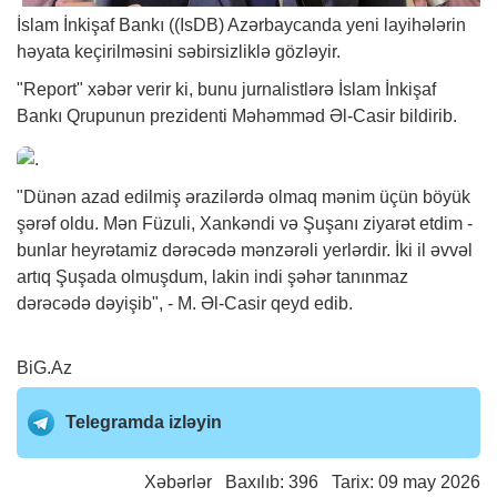
İslam İnkişaf Bankı ((IsDB) Azərbaycanda yeni layihələrin
həyata keçirilməsini səbirsizliklə gözləyir.
"Report"
xəbər
verir ki, bunu jurnalistlərə İslam İnkişaf
Bankı Qrupunun prezidenti Məhəmməd Əl-Casir bildirib.
"Dünən azad edilmiş ərazilərdə olmaq mənim üçün böyük
şərəf oldu. Mən Füzuli, Xankəndi və Şuşanı ziyarət etdim -
bunlar heyrətamiz dərəcədə mənzərəli yerlərdir. İki il əvvəl
artıq Şuşada olmuşdum, lakin indi şəhər tanınmaz
dərəcədə dəyişib", - M. Əl-Casir qeyd edib.
BiG.Az
Telegramda izləyin
Xəbərlər
Baxılıb: 396 Tarix: 09 may 2026