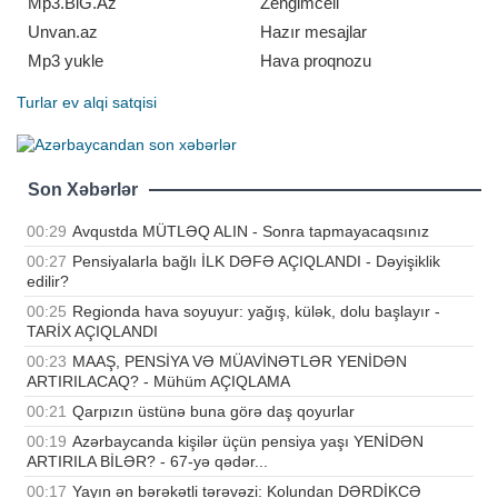
Mp3.BiG.Az
Zengimcell
Unvan.az
Hazır mesajlar
Mp3 yukle
Hava proqnozu
Turlar
ev alqi satqisi
Son Xəbərlər
00:29
Avqustda MÜTLƏQ ALIN - Sonra tapmayacaqsınız
00:27
Pensiyalarla bağlı İLK DƏFƏ AÇIQLANDI - Dəyişiklik
edilir?
00:25
Regionda hava soyuyur: yağış, külək, dolu başlayır -
TARİX AÇIQLANDI
00:23
MAAŞ, PENSİYA VƏ MÜAVİNƏTLƏR YENİDƏN
ARTIRILACAQ? - Mühüm AÇIQLAMA
00:21
Qarpızın üstünə buna görə daş qoyurlar
00:19
Azərbaycanda kişilər üçün pensiya yaşı YENİDƏN
ARTIRILA BİLƏR? - 67-yə qədər...
00:17
Yayın ən bərəkətli tərəvəzi: Kolundan DƏRDİKCƏ