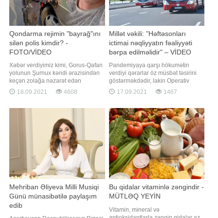
Qondarma rejimin "bayrağ"ını
Millət vəkili: "Həftəsonları
silən polis kimdir? -
ictimai nəqliyyatın fəaliyyəti
FOTO/VİDEO
bərpa edilməlidir" – VİDEO
Xəbər verdiyimiz kimi, Gorus-Qafan
Pandemiyaya qarşı hökumətin
yolunun Şurnux kəndi ərazisindən
verdiyi qərarlar öz müsbət təsirini
keçən zolağa nəzarət edən
göstərməkdədir, lakin Operativ
Azərbaycan polisi burada hərəkət
Qərargah bəzi məsələlərin həlli
18.09.2021
4608
17.09.2021
1467
edən avtomobilin üzərindəki
yönündə təcili tədbirlər görməlidir.
qondarma "respublika"nın
Bunu millət vəkili Fazil Mustafa
qondarma "bayrağı"nı elə yerindəcə
deyib. Millət vəkili hesab edir ki, həll
süngü ilə qazıyıb. Sosial
edilməli ən vacib məsələ
şəbəkələrdə yayılan məlumata
həftəsonları ictimai nəqliyyatın
görə, həmi
fəaliyyətini
Mehriban Əliyeva Milli Musiqi
Bu qidalar vitaminlə zəngindir -
Günü münasibətilə paylaşım
MÜTLƏQ YEYİN
edib
Vitamin, mineral və
antioksidantlarla zəngin qidalar az