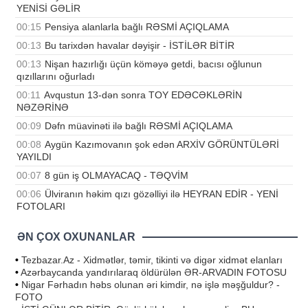
YENİSİ GƏLİR
00:15
Pensiya alanlarla bağlı RƏSMİ AÇIQLAMA
00:13
Bu tarixdən havalar dəyişir - İSTİLƏR BİTİR
00:13
Nişan hazırlığı üçün köməyə getdi, bacısı oğlunun
qızıllarını oğurladı
00:11
Avqustun 13-dən sonra TOY EDƏCƏKLƏRİN
NƏZƏRİNƏ
00:09
Dəfn müavinəti ilə bağlı RƏSMİ AÇIQLAMA
00:08
Aygün Kazımovanın şok edən ARXİV GÖRÜNTÜLƏRİ
YAYILDI
00:07
8 gün iş OLMAYACAQ - TƏQVİM
00:06
Ülviranın həkim qızı gözəlliyi ilə HEYRAN EDİR - YENİ
FOTOLARI
ƏN ÇOX OXUNANLAR
•
Tezbazar.Az - Xidmətlər, təmir, tikinti və digər xidmət elanları
•
Azərbaycanda yandırılaraq öldürülən ƏR-ARVADIN FOTOSU
•
Nigar Fərhadın həbs olunan əri kimdir, nə işlə məşğuldur? -
FOTO