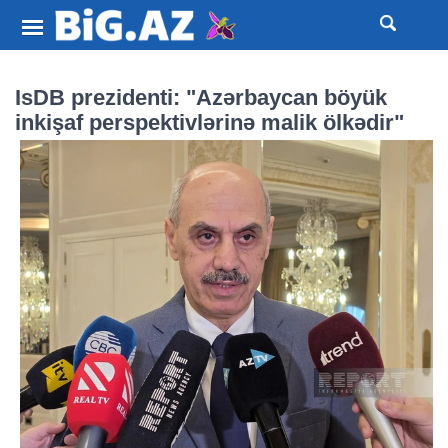
IsDB prezidenti: "Azərbaycan böyük
inkişaf perspektivlərinə malik ölkədir"