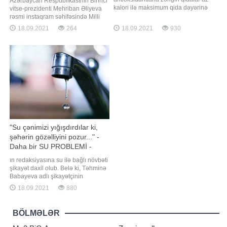
Azərbaycan Respublikasının Birinci
kalori ilə maksimum qida dəyərinə
vitse-prezidenti Mehriban Əliyeva
malik məhsullardır. Bu tip qida
rəsmi instaqram səhifəsində Milli
məhsullarına, həmçinin super
Musiqi Günü ilə bağlı paylaşım
18.09.2021
264
18.09.2021
930
qidalar da deyilir. -ın məlumatına
edib. "Report" xəbər verir ki,
görə, Azərbaycan Qida
paylaşımda deyilir:. "18 Sentyabr
Təhlükəsizliyi İnstitutundan bildirilib
Milli Musiqi Günüdür. Bu gün
ki, gündəlik qida rasionunda super
doğum günlərini qeyd etdiyimiz
qidaların istehlakın
görkəmli Azərbaycan bəstəkarlar
"Su çənimizi yığışdırdılar ki,
şəhərin gözəlliyini pozur..." -
Daha bir SU PROBLEMİ -
ŞİKAYƏT - AÇIQLAMA
ın redaksiyasına su ilə bağlı növbəti
şikayət daxil olub. Belə ki, Təhminə
Babayeva adlı şikayətçinin
sözlərinə görə, Nizami rayonu
18.09.2021
880
"Naxçıvanski" 94B ünvanında
gündüz saat 11-də suyu azalda-
azalda tam kəsirlər, axşamüstü 6, 7-
BÖLMƏLƏR
də yenidən açırlar:. "Gecə 12-yə
işləmiş isə yenə kəsirlər