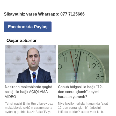
Şikayətiniz varsa Whatsapp:
077 7125666
Facebookda Paylaş
Oxşar xəbərlər
Nazirdən məktəblərdə şagird
Cənub bölgəsi ilə bağlı "12-
sıxlığı ilə bağlı AÇIQLAMA -
dən sonra işləmir" deyimi
VİDEO
haradan yaranıb?
Təhsil naziri Emin Əmrullayev bəzi
Niyə bəziləri talışlar haqqında "saat
məktəblərdə sıxlığın yaranmasına
12-dən sonra işləmir" ifadəsini
aydınlıq gətirib. Nazir Baku TV-yə
istifadə edirlər?. xəbər verir ki, bu