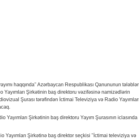
adio yayımı haqqında" Azərbaycan Respublikası Qanununun tələblər
o Yayımları Şirkətinin baş direktoru vəzifəsinə namizədlərin
ovizual Şurası tərəfindən İctimai Televiziya və Radio Yayımlar
acaq.
adio Yayımları Şirkətinin baş direktoru Yayım Şurasının iclasında
o Yayımları Şirkətinə baş direktor seçkisi "İctimai televiziya və