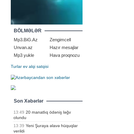
BÖLMƏLƏR
Mp3.BiG.Az
Zengimcell
Unvan.az
Hazır mesajlar
Mp3 yukle
Hava proqnozu
Turlar
ev alqi satqisi
Son Xəbərlər
13:49
20 manatlıq ödəniş ləğv
olundu
13:39
Yeni Şuraya əlavə hüquqlar
verildi