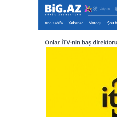
Valyuta
Ana səhifə
Xəbərlər
Maraqlı
Şou b
Onlar İTV-nin baş direktoru