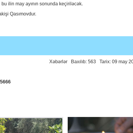
bu ilin may ayının sonunda keçiriləcək.
lakişi Qasımovdur.
Xəbərlər
Baxılıb: 563 Tarix: 09 may 2
25666