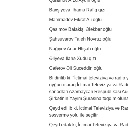
Qulamov Arzu Aydın oğlu
Baxşıyeva İlhamə Rafiq qızı
Məmmədov Fikrət Alı oğlu
Qasımov Balakişi Ələkbər oğlu
Şahsuvarov Taleh Novruz oğlu
Nağıyev Anar Əlişah oğlu
Əliyeva İlahə Xudu qızı
Cəfərov Əli Sucəddin oğlu
Bildirilib ki, "İctimai televiziya və r
uyğun olaraq İctimai Televiziya və Radi
sənədləri Azərbaycan Respublikası Audi
Şirkətinin Yayım Şurasına təqdim olun
Qeyd edilib ki, İctimai Televiziya və R
səsvermə yolu ilə seçilir.
Qeyd edək ki, İctimai Televiziya və Radi