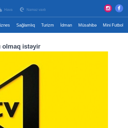
Hava
Namaz vaxtı
iznes
Sağlamlıq
Turizm
İdman
Müsahibə
Mini Futbol
 olmaq istəyir