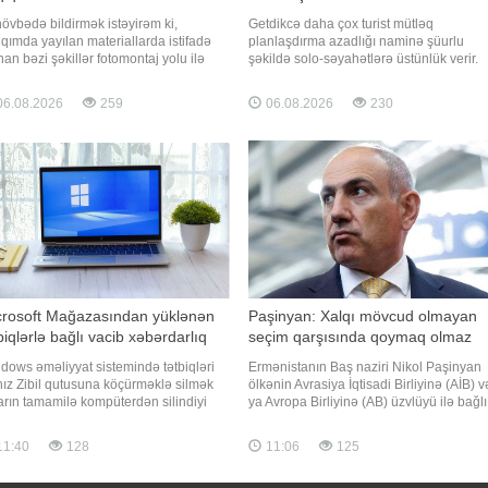
 növbədə bildirmək istəyirəm ki,
Getdikcə daha çox turist mütləq
qımda yayılan materiallarda istifadə
planlaşdırma azadlığı naminə şüurlu
nan bəzi şəkillər fotomontaj yolu ilə
şəkildə solo-səyahətlərə üstünlük verir.
ırlanıb, görüntülər manipulyasiya edilib
Əvvəllər tək səyahət edənlərə yüngül
ictimai rəyi məqsədli şəkildə yanlış
rəğbətlə yanaşırdılar: hesab olunurdu ki,
6.08.2026
259
06.08.2026
230
iqamətə yönəltməyə xidmət edir. Fikir
insan tək səyahətə yalnız şirkətin
ılığı və tənqid demokratik cəmiyyətin
(yoldaşın) olmaması səbəbindən gedir.
ılmaz hissəsidir
Lakin bu gün vəziyyət kökündən dəyişib
crosoft Mağazasından yüklənən
Paşinyan: Xalqı mövcud olmayan
biqlərlə bağlı vacib xəbərdarlıq
seçim qarşısında qoymaq olmaz
dows əməliyyat sistemində tətbiqləri
Ermənistanın Baş naziri Nikol Paşinyan
nız Zibil qutusuna köçürməklə silmək
ölkənin Avrasiya İqtisadi Birliyinə (AİB) v
arın tamamilə kompüterdən silindiyi
ya Avropa Birliyinə (AB) üzvlüyü ilə bağlı
amına gəlmir. xəbər verir ki, bu barədə
referendum keçirilməsinin nəzərdə
orld nəşri məlumat yayıb. Nəşrin
tutulmadığını bildirib. xəbər verir ki, bu
11:40
128
11:06
125
umatına görə, Microsoft Mağazasından
barədə "Sputnik" agentliyi məlumat yayıb
lənən tətbiqləri tam silmək üçün onları
Paşinyan qeyd edib ki, vətəndaşlardan