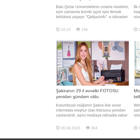
Bakı Qızlar Universitetinin onlarla müəllimi,
İlk
eyni zamanda texniki işçisi işini itirmək
haq
təhlükəsi yaşayır. "Qafqazinfo" -a istinadən
olu
xəbər verir ki, universitetdə oxuyan
haz
tələbələrin digər özəl universitetlərə
və 
10:15
156
0
köçürülməsi haqda qərar verilib, lakin
ist
qərar bir çox müəllimlərə, eləcə də texnik
ayr
ayr
Şakiranın 29 il əvvəlki FOTOSU
Mi
yenidən gündəm oldu
tət
Kolumbiyalı müğənni Şakira illər əvvəl
Win
internetdə məşhur olan fotosunu yenidən
yal
canlandırıb. xarici mediaya istinadla xəbər
onl
verir ki, sənətçi 1997-ci ildə çəkilmiş
anl
fotodakı kimi iş masasının arxasında,
PCW
06.08.2026
384
printerin yanında eyni poza ilə yenidən
məl
şəkil çəkdirib. Məşhur fotonu 1997-ci ilin
yük