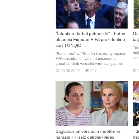
"İnfantino dərhal getməlidir" - Futbol
Gən
əfsanəsi Fiqudan FİFA prezidentinə
bağ
sərt TƏNQİD
Tür
bağ
"Barselona" və "Real"ın keçmiş oyunçusu
isti
FİFA prezidentini yalan danışmaqda
Kep
günahlandırıb və istefa verməyə çağırıb.
əra
-ın xarici mediaya istinadən xəbərinə görə,
06.08.2026
247
0
vəz
portuqaliyalı futbol əfsanəsi Luiş Fiqu FİFA
Had
prezidenti Canni İnfantinonu sərt tənqid
bri
edib. "Barselona" və "Real"ı
Bağlanan universitetin müəllimləri
"İd
narazıdır - İşsiz qalıblar-Video
həq