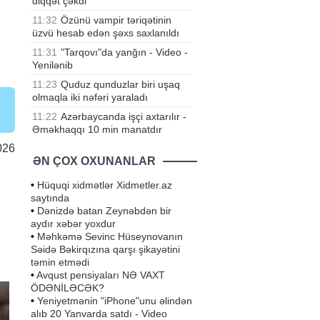
diqqət çəkdi
11:32
Özünü vampir təriqətinin
üzvü hesab edən şəxs saxlanıldı
11:31
"Tarqovı"da yanğın - Video -
Yenilənib
11:23
Quduz qunduzlar biri uşaq
olmaqla iki nəfəri yaraladı
11:22
Azərbaycanda işçi axtarılır -
Əməkhaqqı 10 min manatdır
026
ƏN ÇOX OXUNANLAR
•
Hüquqi xidmətlər Xidmetler.az
saytında
•
Dənizdə batan Zeynəbdən bir
aydır xəbər yoxdur
•
Məhkəmə Sevinc Hüseynovanın
Səidə Bəkirqızına qarşı şikayətini
təmin etmədi
•
Avqust pensiyaları NƏ VAXT
ÖDƏNİLƏCƏK?
•
Yeniyetmənin "iPhone"unu əlindən
alıb 20 Yanvarda satdı - Video