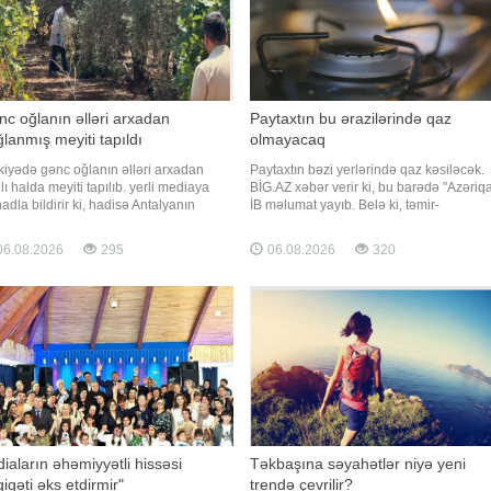
c oğlanın əlləri arxadan
Paytaxtın bu ərazilərində qaz
lanmış meyiti tapıldı
olmayacaq
kiyədə gənc oğlanın əlləri arxadan
Paytaxtın bəzi yerlərində qaz kəsiləcək.
lı halda meyiti tapılıb. yerli mediaya
BİG.AZ xəbər verir ki, bu barədə "Azəriq
nadla bildirir ki, hadisə Antalyanın
İB məlumat yayıb. Belə ki, təmir-
ez rayonunda baş verib. Zeytunluq
quraşdırma işləri ilə əlaqədar sabah saa
zidə əlləri arxadan bağlanmış
10:00-dan işlər yekunlaşanadək Sabun
6.08.2026
295
06.08.2026
320
iyyətdə gənc kişinin meyiti aşkarlanıb.
qəsəbəsinin Ə. Dadaşov, Y. Saratov, M.
isə yerinə polis və təcili tibbi yardım
Kalinin, Ş. Rustaveli, M. İbrahimov
qadaları cəlb olunub
küçələrinin və Bakıxano
diaların əhəmiyyətli hissəsi
Təkbaşına səyahətlər niyə yeni
iqəti əks etdirmir"
trendə çevrilir?