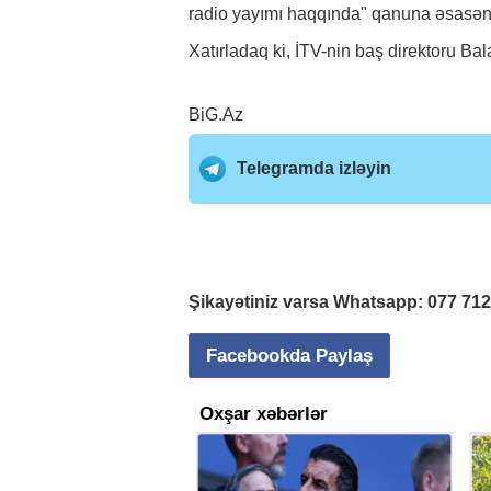
radio yayımı haqqında" qanuna əsasən 
Xatırladaq ki, İTV-nin baş direktoru Ba
BiG.Az
Telegramda izləyin
Şikayətiniz varsa Whatsapp:
077 71
Facebookda Paylaş
Oxşar xəbərlər