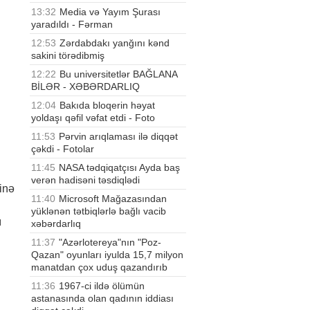
13:32
Media və Yayım Şurası
yaradıldı - Fərman
12:53
Zərdabdakı yanğını kənd
sakini törədibmiş
12:22
Bu universitetlər BAĞLANA
BİLƏR - XƏBƏRDARLIQ
12:04
Bakıda bloqerin həyat
yoldaşı qəfil vəfat etdi - Foto
11:53
Pərvin arıqlaması ilə diqqət
çəkdi - Fotolar
11:45
NASA tədqiqatçısı Ayda baş
verən hadisəni təsdiqlədi
inə
11:40
Microsoft Mağazasından
yüklənən tətbiqlərlə bağlı vacib
ı
xəbərdarlıq
11:37
"Azərlotereya"nın "Poz-
Qazan" oyunları iyulda 15,7 milyon
manatdan çox uduş qazandırıb
11:36
1967-ci ildə ölümün
astanasında olan qadının iddiası