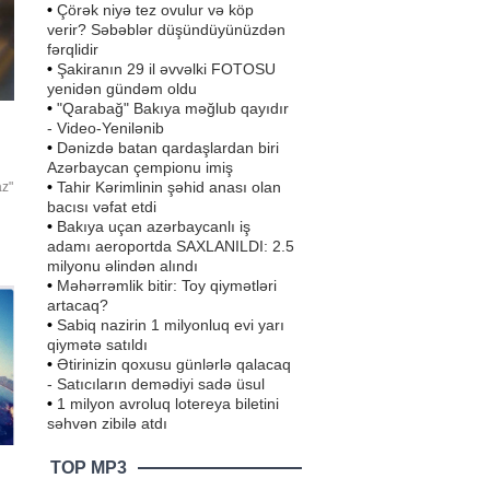
•
Çörək niyə tez ovulur və köp
verir? Səbəblər düşündüyünüzdən
fərqlidir
•
Şakiranın 29 il əvvəlki FOTOSU
yenidən gündəm oldu
•
"Qarabağ" Bakıya məğlub qayıdır
- Video-Yenilənib
•
Dənizdə batan qardaşlardan biri
Azərbaycan çempionu imiş
•
Tahir Kərimlinin şəhid anası olan
az"
bacısı vəfat etdi
t
•
Bakıya uçan azərbaycanlı iş
çu
adamı aeroportda SAXLANILDI: 2.5
milyonu əlindən alındı
•
Məhərrəmlik bitir: Toy qiymətləri
artacaq?
•
Sabiq nazirin 1 milyonluq evi yarı
qiymətə satıldı
•
Ətirinizin qoxusu günlərlə qalacaq
- Satıcıların demədiyi sadə üsul
•
1 milyon avroluq lotereya biletini
səhvən zibilə atdı
TOP MP3