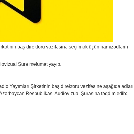
irkətinin baş direktoru vəzifəsinə seçilmək üçün namizədlərin
diovizual Şura məlumat yayıb.
adio Yayımları Şirkətinin baş direktoru vəzifəsinə aşağıda adları
i Azərbaycan Respublikası Audiovizual Şurasına təqdim edib: