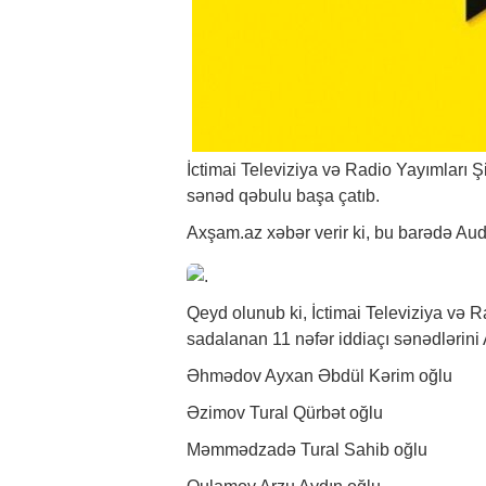
İctimai Televiziya və Radio Yayımları Ş
sənəd qəbulu başa çatıb.
Axşam.az
xəbər
verir ki, bu barədə Au
Qeyd olunub ki, İctimai Televiziya və R
sadalanan 11 nəfər iddiaçı sənədlərin
Əhmədov Ayxan Əbdül Kərim oğlu
Əzimov Tural Qürbət oğlu
Məmmədzadə Tural Sahib oğlu