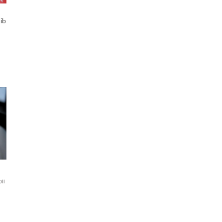
ib
li
ii
raq