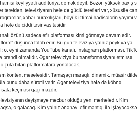
 hamısı keyfiyyətli auditoriya demək deyil. Bəzən yüksək baxış s
ər tərəfdən, televiziyanın hələ də güclü tərəfləri var, xüsusilə can
proqramlar,
xəbər
buraxılışları, böyük ictimai hadisələrin yayımı 
 hələ də ciddi təsir vasitəsidir.
kanalı özünü sadəcə efir platforması kimi görməyə davam edir.
tform" düşüncə tələb edir. Bu gün televiziya yalnız peyk və ya
l; o, eyni zamanda YouTube kanalı, Instagram platforması, TikT
brendi olmalıdır. Əgər televiziya bu transformasiyanı etmirsə,
 ölçülə bilən platformalara yönələcək.
em kontent məsələsidir. Tamaşaçı maraqlı, dinamik, müasir dild
ia bunu daha sürətli verir. Əgər televiziya hələ də köhnə
əmsala keçməsi qaçılmazdır.
 televiziyanın dəyişməyə məcbur olduğu yeni mərhələdir. Kim
sa, o qalacaq. Kim yalnız ənənəvi efir məntiqi ilə işləyəcəksə