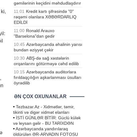
gəmilərinin keçidini məhdudlaşdırır
11:01
Kredit kartı şifrəsində "0"
ki,
rəqəmi olanlara XƏBƏRDARLIQ
EDİLDİ
11:00
Ronald Arauxo
il:
"Barselona"dan gedir
il
10:45
Azərbaycanda əhalinin yarısı
bundan əziyyət çəkir
10:30
ABŞ-də sağ xəstələrin
orqanlarını götürməyə cəhd edilib
10:15
Azərbaycanda auditorlara
fırıldaqçılığın aşkarlanması üsulları
,
öyrədilib
ün
ƏN ÇOX OXUNANLAR
•
Tezbazar.Az - Xidmətlər, təmir,
tikinti və digər xidmət elanları
•
İSTİ GÜNLƏR BİTİR: Güclü külək
və leysan gəlir - BU TARİXDƏN
•
Azərbaycanda yandırılaraq
də
öldürülən ƏR-ARVADIN FOTOSU