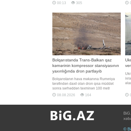
şöbə müdiri Ənvər Əliyev xalq arasında
Bu 
00:13
305
0
"yayın yarısı" kimi tanınan dövrə
vət
yaxınlaşıldığını bildirib. Onun sözlərinə
su 
görə, ayın 5-6-sı
qey
Bolqarıstanda Trans-Balkan qaz
Ukr
kəmərinin kompressor stansiyasının
ver
yaxınlığında dron partlayıb
Ukr
ixr
Bolqarıstanın hava məkanına Rumıniya
əla
tərəfindən daxil olan dron qısa müddət
inf
sonra sərhəddən təxminən 100 metr
öhd
kənarda partlayıb. "Report" Bolqarıstan
08.08.2026
164
0
"Bl
mediasına istinadən xəbər verir ki, bu
ist
barədə ölkənin Baş naziri Rumen Radev
söz
Təhlükəsizlik Şurasının təcili iclasından
sonra bildirib. Hadis
BiG.
xəbə
© B