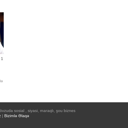
 1
lə
rir
vzuda sosial , siyasi, maraqlı, şou biznes
z
|
Bizimlə Əlaqə