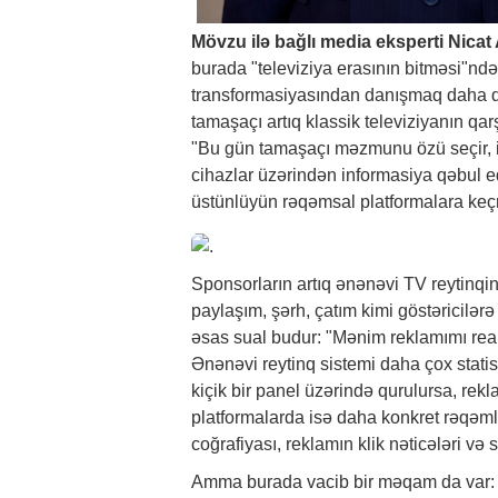
Mövzu ilə bağlı media eksperti Nica
burada "televiziya erasının bitməsi"ndən
transformasiyasından danışmaq daha do
tamaşaçı artıq klassik televiziyanın q
"Bu gün tamaşaçı məzmunu özü seçir, ist
cihazlar üzərindən informasiya qəbul ed
üstünlüyün rəqəmsal platformalara keçm
Sponsorların artıq ənənəvi TV reytinq
paylaşım, şərh, çatım kimi göstəricilər
əsas sual budur: "Mənim reklamımı real
Ənənəvi reytinq sistemi daha çox stat
kiçik bir panel üzərində qurulursa, re
platformalarda isə daha konkret rəqəmlə
coğrafiyası, reklamın klik nəticələri və
Amma burada vacib bir məqam da var: Yo