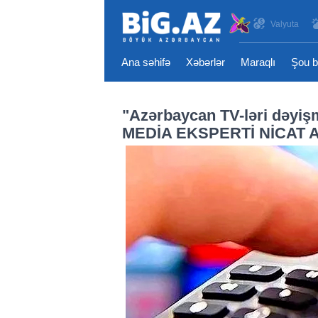
Valyuta
Ana səhifə
Xəbərlər
Maraqlı
Şou b
"Azərbaycan TV-ləri dəyiş
MEDİA EKSPERTİ NİCAT