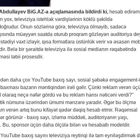
t Abdullayev
BiG.AZ
-a açıqlamasında bildirdi ki,
hesab edirəm 
 yox, televiziya istehlak vərdişlərinin köklü şəkildə
ğrudur. Onun sözlərinə görə, televiziya ölməyib, sadəcə
arşısında müəyyən saatda oturub proqram gözləyən auditoriya dey
ədiyi vaxt izləyir, qısa formatlara üstünlük verir və əsasən mob
ir. Belə bir şəraitdə televiziya ilə sosial medianın rəqabətində
əsi təbii prosesdir.
indən daha çox YouTube baxış sayı, sosial şəbəkə engagement-i
ə baxması bazarın məntiqindən irəli gəlir. Çünki reklam verən üç
 olaraq neçə nəfər gördü və bu reklam hansı nəticəni verdi?"
istik nümunə üzərindən ümumi mənzərə yaradır. Əgər bu ölçmə
klam verən artıq bunu kifayət qədər dəqiq hesab etmir. Rəqəmsal
r görünür - baxış sayı, izləmə müddəti, auditoriyanın yaşı,
 s. Bu, sponsor üçün daha ölçülə bilən və hesabatlı modeldir.
uTube baxış sayını televiziya reytinqi ilə tam eyniləşdirmək 