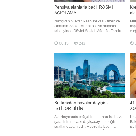
Pensiya alanlarla bağlı RƏSMİ
Kre
AÇIQLAMA
ol
Naxçıvan Muxtar Respublikası Əmək və
Müt
Əhalinin Sosial Müdafiəsi Nazirliyinin
rəq
tabeliyində Dövlət Sosial Müdafiə Fondu
vur
tərəfindən avqust ayının pensiya ödənişi
ard
başa çatdırılıb. Bu barədə -a nazirliyin
tez
00:15
243
mətbuat xidmətindən məlumat verilib.
dələ
Pensiyaçılar pensiyalarını plastik kartlar
kib
vasitəsilə müvafiq bankları
müt
Bu tarixdən havalar dəyişir -
41 
İSTİLƏR BİTİR
XƏ
Azərbaycanda müşahidə olunan isti hava
Haz
şəraitinin nə vaxt dəyişəcəyi ilə bağlı
Bak
suallar davam edir. Mövzu ilə bağlı -a
ist
danışan AMEA-nın Coğrafiya İnstitutunun
baz