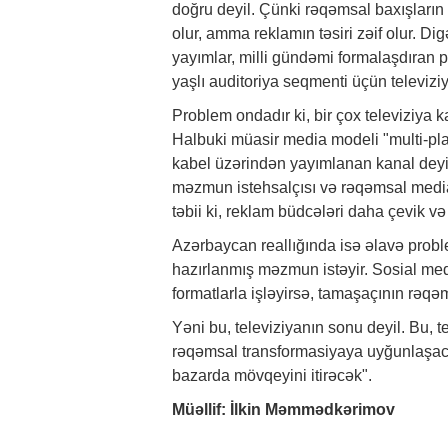
doğru deyil. Çünki rəqəmsal baxışların
olur, amma reklamın təsiri zəif olur. Dig
yayımlar, milli gündəmi formalaşdıran 
yaşlı auditoriya seqmenti üçün televiziya
Problem ondadır ki, bir çox televiziya 
Halbuki müasir media modeli "multi-pla
kabel üzərindən yayımlanan kanal deyi
məzmun istehsalçısı və rəqəmsal media 
təbii ki, reklam büdcələri daha çevik və
Azərbaycan reallığında isə əlavə probl
hazırlanmış məzmun istəyir. Sosial med
formatlarla işləyirsə, tamaşaçının rəq
Yəni bu, televiziyanın sonu deyil. Bu,
rəqəmsal transformasiyaya uyğunlaşacaq
bazarda mövqeyini itirəcək".
Müəllif: İlkin Məmmədkərimov