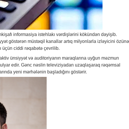
kişafı informasiya istehlakı vərdişlərini kökündən dəyişib.
ət göstərən müstəqil kanallar artıq milyonlarla izləyicini özünə
 üçün ciddi rəqabətə çevrilib.
teraktiv ünsiyyət və auditoriyanın maraqlarına uyğun məzmun
ulyar edir. Gənc nəslin televiziyadan uzaqlaşaraq rəqəmsal
rında yeni mərhələnin başladığını göstərir.