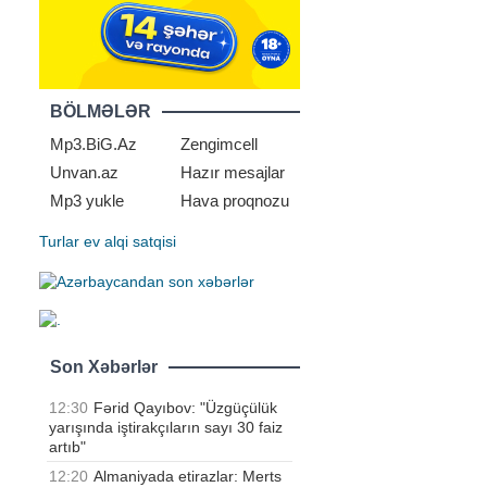
BÖLMƏLƏR
Mp3.BiG.Az
Zengimcell
Unvan.az
Hazır mesajlar
Mp3 yukle
Hava proqnozu
Turlar
ev alqi satqisi
Son Xəbərlər
12:30
Fərid Qayıbov: "Üzgüçülük
yarışında iştirakçıların sayı 30 faiz
artıb"
12:20
Almaniyada etirazlar: Merts