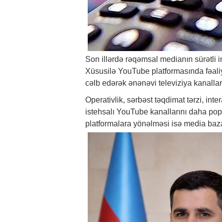
Son illərdə rəqəmsal medianın sürətli in
Xüsusilə YouTube platformasında fəaliyy
cəlb edərək ənənəvi televiziya kanalları
Operativlik, sərbəst təqdimat tərzi, in
istehsalı YouTube kanallarını daha pop
platformalara yönəlməsi isə media baza