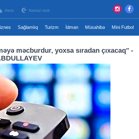
Hava
Namaz vaxtı
iznes
Sağlamlıq
Turizm
İdman
Müsahibə
Mini Futbol
məyə məcburdur, yoxsa sıradan çıxacaq" -
 ABDULLAYEV