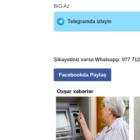
BiG.Az
Telegramda izləyin
Şikayətiniz varsa Whatsapp:
077 71
Facebookda Paylaş
Oxşar xəbərlər