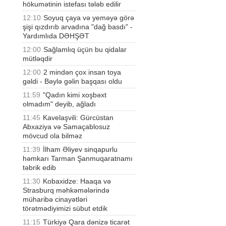
hökumətinin istefası tələb edilir
12:10
Soyuq çaya və yeməyə görə
şişi qızdırıb arvadına "dağ basdı" -
Yardımlıda DƏHŞƏT
12:00
Sağlamlıq üçün bu qidalar
mütləqdir
12:00
2 mindən çox insan toya
gəldi - Bəylə gəlin başqası oldu
11:59
"Qadın kimi xoşbəxt
olmadım" deyib, ağladı
11:45
Kavelaşvili: Gürcüstan
Abxaziya və Samaçablosuz
mövcud ola bilməz
11:39
İlham Əliyev sinqapurlu
həmkarı Tarman Şanmuqaratnamı
təbrik edib
11:30
Kobaxidze: Haaqa və
Strasburq məhkəmələrində
müharibə cinayətləri
törətmədiyimizi sübut etdik
11:15
Türkiyə Qara dənizə ticarət