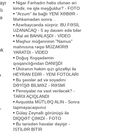
•
Nigar Fərhadın həbs olunan əri
ayı
kimdir, nə işlə məşğuldur? - FOTO
lı
•
"Arzum" ilə bağlı YENİ XƏBƏR -
və
Məhkəmədən sonra…
•
Azərbaycanda sürpriz: BU FƏSİL
UZANACAQ - 5 ay davam edə bilər
•
Mal əti BAHALAŞDI - VİDEO
•
Məşhur müğənninin "Namus"
mahnısına rəqsi MÜZAKİRƏ
ok
YARATDI - VİDEO
•
Doğuş Xoşqədəmin
qısqanclığından DANIŞDI
•
Ülviranın həkim qızı gözəlliyi ilə
HEYRAN EDİR - YENİ FOTOLARI
ə
•
Bu şəxslər ad və soyadını
DƏYİŞƏ BİLMƏZ - RƏSMİ
•
Pensiyalar nə vaxt veriləcək? -
TARİX AÇIQLANDI
•
Avqustda MÜTLƏQ ALIN - Sonra
tapmayacaqsınız
,
•
Gülay Zeynallı görünüşü ilə
DİQQƏT ÇƏKDİ - FOTO
•
Bu tarixdən havalar dəyişir -
İSTİLƏR BİTİR