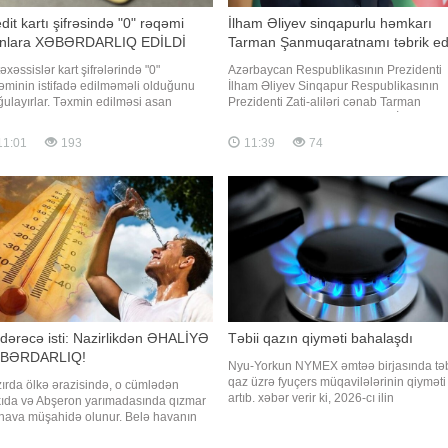
dit kartı şifrəsində "0" rəqəmi
İlham Əliyev sinqapurlu həmkarı
anlara XƏBƏRDARLIQ EDİLDİ
Tarman Şanmuqaratnamı təbrik ed
əxəssislər kart şifrələrində "0"
Azərbaycan Respublikasının Prezidenti
əminin istifadə edilməməli olduğunu
İlham Əliyev Sinqapur Respublikasının
ğulayırlar. Təxmin edilməsi asan
Prezidenti Zati-aliləri cənab Tarman
ıcıllıqlarda və doğum tarixlərində tez-
Şanmuqaratnamı təbrik edib. BİG.AZ
 istifadə edilən bu rəqəm kiber
AZƏRTAC-a istinadən bildirir ki, təbrik
11:01
193
11:39
74
duzların ilk hədəfi olur. xəbər verir ki,
məktubunda deyilir:. "Hörmətli cənab
er təhlükəsizlik və bankçılıq
Prezident,. Sinqapur Respublikasının mil
əxəssisləri kredit v
bayramı münasibətilə Sizə v
dərəcə isti: Nazirlikdən ƏHALİYƏ
Təbii qazın qiyməti bahalaşdı
BƏRDARLIQ!
Nyu-Yorkun NYMEX əmtəə birjasında təb
qaz üzrə fyuçers müqavilələrinin qiyməti
ırda ölkə ərazisində, o cümlədən
artıb. xəbər verir ki, 2026-cı ilin
ıda və Abşeron yarımadasında qızmar
sentyabrında çatdırılma şərti ilə təbii qaz
i hava müşahidə olunur. Belə havanın
üzrə fyuçerslərin qiyməti 1 milyon BTU
ar günü də davam edəcəyi gözlənilir.
(Britaniya istilik vahidi) üçün 0,83% arta