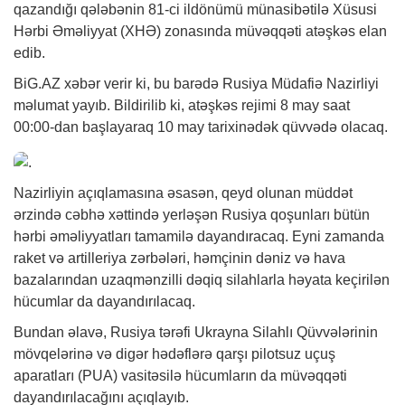
qazandığı qələbənin 81-ci ildönümü münasibətilə Xüsusi
Hərbi Əməliyyat (XHƏ) zonasında müvəqqəti atəşkəs elan
edib.
BiG.AZ
xəbər
verir ki, bu barədə Rusiya Müdafiə Nazirliyi
məlumat yayıb. Bildirilib ki, atəşkəs rejimi 8 may saat
00:00-dan başlayaraq 10 may tarixinədək qüvvədə olacaq.
Nazirliyin açıqlamasına əsasən, qeyd olunan müddət
ərzində cəbhə xəttində yerləşən Rusiya qoşunları bütün
hərbi əməliyyatları tamamilə dayandıracaq. Eyni zamanda
raket və artilleriya zərbələri, həmçinin dəniz və hava
bazalarından uzaqmənzilli dəqiq silahlarla həyata keçirilən
hücumlar da dayandırılacaq.
Bundan əlavə, Rusiya tərəfi Ukrayna Silahlı Qüvvələrinin
mövqelərinə və digər hədəflərə qarşı pilotsuz uçuş
aparatları (PUA) vasitəsilə hücumların da müvəqqəti
dayandırılacağını açıqlayıb.