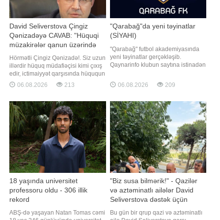
David Seliverstova Çingiz
"Qarabağ"da yeni təyinatlar
Qənizadəyə CAVAB: "Hüquqi
(SİYAHI)
müzakirələr qanun üzərində
"Qarabağ" futbol akademiyasında
qurulmalıdır"
yeni təyinatlar gerçəkləşib.
Hörmətli Çingiz Qənizadə!. Siz uzun
Qaynarinfo klubun saytına istinadən
illərdir hüquq müdafiəçisi kimi çıxış
xəbər verir ki, 2026-2027-ci illər
edir, ictimaiyyət qarşısında hüququn
mövsümündə komandaları
aliliyini, qanunçuluğu və
06.08.2026
213
06.08.2026
209
çalışdıracaq məşqçilər
Konstitusiyanın prinsiplərini
müəyyənləşib. Akademiya
müdafiə etdiyinizi bəyan edirsiniz.
koordinatoru Aftandil Hacıyevin
Məhz buna görə də cəmiyyət sizdən
rəhbərliyi altında akademiya
hər bir məsələyə hüquqi meyarlarla
komandalarında aşağıdakı
yanaşmağı gözləyir. Azərbayca
məşqçilə
18 yaşında universitet
"Biz susa bilmərik!" - Qazilər
professoru oldu - 306 illik
və aztəminatlı ailələr David
rekord
Seliverstova dəstək üçün
müəssisənin qarşısına toplaşdı
ABŞ-də yaşayan Natan Tomas cəmi
Bu gün bir qrup qazi və aztəminatlı