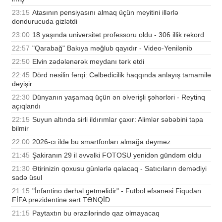
23:15
Atasının pensiyasını almaq üçün meyitini illərlə
dondurucuda gizlətdi
23:00
18 yaşında universitet professoru oldu - 306 illik rekord
22:57
"Qarabağ" Bakıya məğlub qayıdır - Video-Yenilənib
22:50
Elvin zədələnərək meydanı tərk etdi
22:45
Dörd nəsilin fərqi: Cəlbedicilik haqqında anlayış tamamilə
dəyişir
22:30
Dünyanın yaşamaq üçün ən əlverişli şəhərləri - Reytinq
açıqlandı
22:15
Suyun altında sirli ildırımlar çaxır: Alimlər səbəbini tapa
bilmir
22:00
2026-cı ildə bu smartfonları almağa dəyməz
21:45
Şakiranın 29 il əvvəlki FOTOSU yenidən gündəm oldu
21:30
Ətirinizin qoxusu günlərlə qalacaq - Satıcıların demədiyi
sadə üsul
21:15
"İnfantino dərhal getməlidir" - Futbol əfsanəsi Fiqudan
FİFA prezidentinə sərt TƏNQİD
21:15
Paytaxtın bu ərazilərində qaz olmayacaq