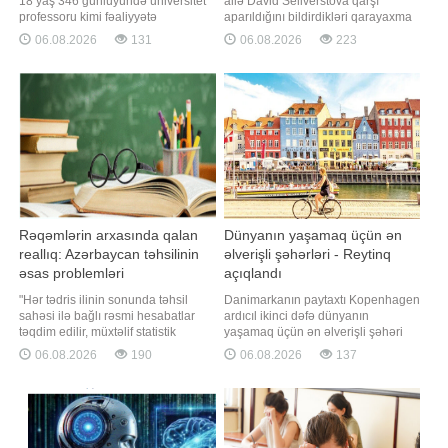
18 yaş 346 günlüyündə universitet
ailə David Seliverstova qarşı
professoru kimi fəaliyyətə
aparıldığını bildirdikləri qarayaxma
başlayaraq, "Ginnesin Rekordlar
kampaniyasına etiraz əlaməti
06.08.2026
131
06.08.2026
223
Kitabı"na düşüb. "Qafqazinfo" xəbər
olaraq onun fəaliyyət göstərdiyi
verir ki, bu barədə "Ginnesin
müəssisənin qarşısına toplaşıb.
Rekordlar Kitabı" təşkilatı açıqlama
xəbər verir ki, toplaşanlar əllərində
yayıb. Bildirilir ki, Tomas 2023-cü
müxtəlif şüarlar tutaraq, haqqında
ilin avqustund
yayılan məlumatlarla razı
olmadıqların
Rəqəmlərin arxasında qalan
Dünyanın yaşamaq üçün ən
reallıq: Azərbaycan təhsilinin
əlverişli şəhərləri - Reytinq
əsas problemləri
açıqlandı
"Hər tədris ilinin sonunda təhsil
Danimarkanın paytaxtı Kopenhagen
sahəsi ilə bağlı rəsmi hesabatlar
ardıcıl ikinci dəfə dünyanın
təqdim edilir, müxtəlif statistik
yaşamaq üçün ən əlverişli şəhəri
göstəricilər açıqlanır və əldə olunan
seçilib. Qaynarinfo xəbər verir ki, bu
06.08.2026
190
06.08.2026
137
nəticələr ön plana çəkilir. Lakin
barədə Economist Intelligence Unit
bütün bunlara baxmayaraq,
tərəfindən hazırlanan 2026-cı il üzrə
Azərbaycan təhsilində illərdir
Qlobal Yaşanabilirlik İndeksində
mövcud olan problemlərin aradan
qeyd olunub. Reytinqə əsasən,
qaldırılmadığı, əksinə, bir çox
Kopenhagen 173 şəhər arasında
istiqamətd
sabitlik