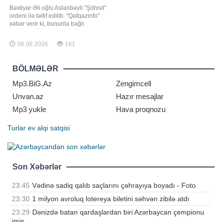
Bəxtiyar Əli oğlu Aslanbəyli "Şöhrət"
ordeni ilə təltif edilib. "Qafqazinfo"
xəbər verir ki, bununla bağlı
Prezident İlham Əliyev Sərəncam
imzalayıb. Bəxtiyar Aslanbəyli
06.08.2026
181
Azərbaycan neft sənayesinin
inkişafında xüsusi xidmətlərinə görə
"Şöhrət" ordeninə layiq görülüb.
BÖLMƏLƏR
Qey
Mp3.BiG.Az
Zengimcell
Unvan.az
Hazır mesajlar
Mp3 yukle
Hava proqnozu
Turlar
ev alqi satqisi
Son Xəbərlər
23:45
Vədinə sadiq qalıb saçlarını çəhrayıya boyadı - Foto
23:30
1 milyon avroluq lotereya biletini səhvən zibilə atdı
23:29
Dənizdə batan qardaşlardan biri Azərbaycan çempionu
imiş