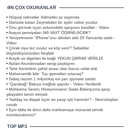
ƏN ÇOX OXUNANLAR
•
Hüquqi xidmətlər Xidmetler.az saytında
•
Dənizdə batan Zeynəbdən bir aydır xəbər yoxdur
•
Onu görmək üçün avtomobilin qarşısını kəsdilər - Video
•
Avqust pensiyaları NƏ VAXT ÖDƏNİLƏCƏK?
•
Yeniyetmənin "iPhone"unu əlindən alıb 20 Yanvarda satdı -
Video
•
Çörək niyə tez ovulur və köp verir? Səbəblər
düşündüyünüzdən fərqlidir
•
Arayik və digərləri ilə bağlı YEKUN QƏRAR VERİLDİ
•
Aydan Axundovadan sevgi paylaşımı
•
Tahir Kərimlinin şəhid anası olan bacısı vəfat etdi
•
Məhərrəmlik bitir: Toy qiymətləri artacaq?
•
Sabiq nazirin 1 milyonluq evi yarı qiymətə satıldı
•
"Qarabağ" Bakıya məğlub qayıdır - Video-Yenilənib
•
Məhkəmə Sevinc Hüseynovanın Səidə Bəkirqızına qarşı
şikayətini təmin etmədi
•
Yaddaş və diqqət üçün ən yaxşı içki hansıdır? - Nevroloqdan
cavab
•
Eyni iddia ilə ikinci dəfə məhkəməyə müraciət etmək
mümkündürmü?
TOP MP3