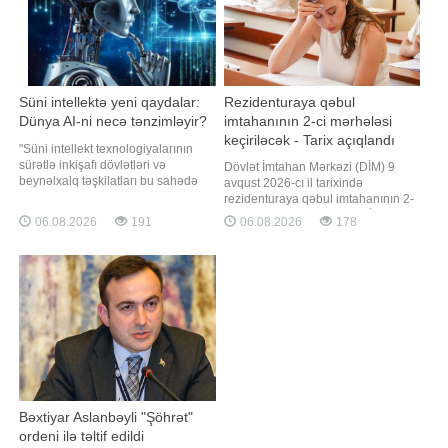
Süni intellektə yeni qaydalar:
Rezidenturaya qəbul
Dünya AI-ni necə tənzimləyir?
imtahanının 2-ci mərhələsi
keçiriləcək - Tarix açıqlandı
"Süni intellekt texnologiyalarının
sürətlə inkişafı dövlətləri və
Dövlət İmtahan Mərkəzi (DİM) 9
beynəlxalq təşkilatları bu sahədə
avqust 2026-cı il tarixində
yeni qaydalar və tələblər
rezidenturaya qəbul imtahanının 2-
formalaşdırmağa sövq edir. Çünki
ci mərhələsini keçirəcək. BİG.AZ
06.08.2026
191
06.08.2026
178
süni intellekt artıq təkcə texnoloji
xəbər verir ki, bu barədə DİM
yenilik deyil, həm də məlumat
məlumat yayıb. İmtahan Bakıda
təhlükəsizliyi, müəllif hüquqları,
DİM-in elektron imtahanlar
şəxsi məlumatların qorunması və
korpusunda (Binəqədi rayonu,
ictima
S.S.Axundov, 50. TÜRKPA-nın yanı)
və Naxçıvan şəhəri 4 sayl
Bəxtiyar Aslanbəyli "Şöhrət"
ordeni ilə təltif edildi