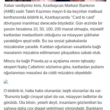
Xəbər
verdiyimiz kimi, Azərbaycan Mərkəzi Bankının
(AMB) sədri Taleh Kazımov mayın 6-da keçirilən mətbuat
konfransında bildirib ki, Azərbaycanda "Card to card"
dövriyyəsi inanılmaz dərəcədə böyükdür. Gün ərzində bir
şəxsin hesabına 10, 50, 100, 200 manat olmaqla, müxtəlif
kartlardan mədaxillərin olduğunu və müəyyən şübhələr
yaratdığını qeyd edib. Bu isə sosial şəbəkələrdə
müzakirələr yaradıb. Kartdan oğurlanan vəsaitlərlə bağlı
məsələnin müzakirə edilməməsi şikayətlərə səbəb olub.
Mövzu ilə bağlı Pravda.az-a açıqlama verən iqtisadçı
ekspert Natiq Cəfərlinin sözlərinə görə, kartlardan pulların
oğurlanması məsələsi də ciddi müzakirə obyektidir.
O bildirib ki, hətta həbs olunanlar, təqib olunanlar da var:
"Bununla bağlı cinayət işləri də var, müəyyən tədbirlər də
görülüb. Ola bilsin, yetərli deyil, insanların gözləntiləri bu
sahəyə daha çox diqqət yetirilməsi yönündədir. Bankların