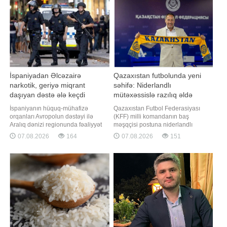
tərəfindən törədildiyi məlum olub.
Brendan Freyzer və Reyçel Vays da
Hadis
ilk hissələrdək
İspaniyadan Əlcəzairə
Qazaxıstan futbolunda yeni
narkotik, geriyə miqrant
səhifə: Niderlandlı
daşıyan dəstə ələ keçdi
mütəxəssislə razılıq əldə
olundu
İspaniyanın hüquq-mühafizə
Qazaxıstan Futbol Federasiyası
orqanları Avropolun dəstəyi ilə
(KFF) milli komandanın baş
Aralıq dənizi regionunda fəaliyyət
məşqçisi postuna niderlandlı
göstərən ən iri cinayətkar
mütəxəssis Con van't Sxipi
07.08.2026
164
07.08.2026
151
qruplaşmalardan birini
gətirməklə bağlı yekun razılıq əldə
zərərsizləşdirib. TASS-a istinadən
edib. xəbər verir ki, bu barədə KFF-
xəbər verir ki, bu barədə
nin rəsmi saytı məlumat yayıb.
İspaniyanın Mülki Qvardiyası
Mütəxəssisin bu vəzifəyə təyinatı
bəyanat yayıb. Məlumata əsasən,
qurumun nizamnaməsinə əsasən,
canilər yüksəksürətli katerlərdən
KFF İcraiyyə Komitəsini
istifad