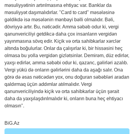
məsuliyyətinin artırılmasına ehtiyac var. Banklar da
məsuliyyət daşımalıdırlar. "Card to card" məsələsinə
gəldikdə isə məsələnin mənbəyi bəlli olmalıdır. Bəli,
dövriyyə artır. Bu, nəticədir. Amma səbəb odur ki, vergi
qanunvericiliyi getdikcə daha çox insanların vergidən
yayınmasına sövq edir. Kiçik və orta sahibkarlar xərclər
altında boğulurlar. Onlar da çalışırlar ki, bir hissəsini heç
olmasa bu yolla vergidən gizlətsinlər. Demirəm, düz edirlər,
yaxşı edirlər, amma səbəbi odur ki, qazanc, gəlirləri azalıb.
Vergi yükü də onların gəlirlərini daha da aşağı salır. Ona
görə də əsas nəticədən yox, onu doğuran səbəbləri aradan
qaldırmaq üçün addımlar atılmalıdır. Vergi
qanunvericiliyində kiçik və orta sahibkarlar üçün şərait
daha da yaxşılaşdırılmalıdır ki, onların buna heç ehtiyacı
olmasın".
BiG.Az