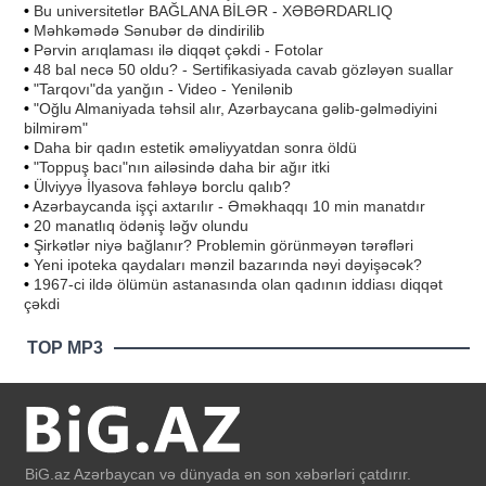
•
Bu universitetlər BAĞLANA BİLƏR - XƏBƏRDARLIQ
•
Məhkəmədə Sənubər də dindirilib
•
Pərvin arıqlaması ilə diqqət çəkdi - Fotolar
•
48 bal necə 50 oldu? - Sertifikasiyada cavab gözləyən suallar
•
"Tarqovı"da yanğın - Video - Yenilənib
•
"Oğlu Almaniyada təhsil alır, Azərbaycana gəlib-gəlmədiyini
bilmirəm"
•
Daha bir qadın estetik əməliyyatdan sonra öldü
•
"Toppuş bacı"nın ailəsində daha bir ağır itki
•
Ülviyyə İlyasova fəhləyə borclu qalıb?
•
Azərbaycanda işçi axtarılır - Əməkhaqqı 10 min manatdır
•
20 manatlıq ödəniş ləğv olundu
•
Şirkətlər niyə bağlanır? Problemin görünməyən tərəfləri
•
Yeni ipoteka qaydaları mənzil bazarında nəyi dəyişəcək?
•
1967-ci ildə ölümün astanasında olan qadının iddiası diqqət
çəkdi
TOP MP3
BiG.az Azərbaycan və dünyada ən son xəbərləri çatdırır.