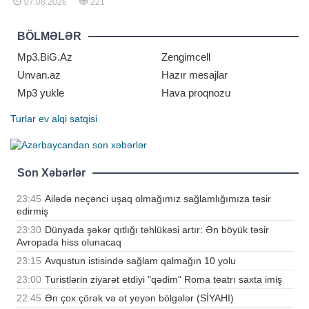
07.08.2026
221
ayında növbəti böyük uduşlar
qeydə alınıb. Belə ki, ötən ay tirajlı
lotereyalar arasında ən böyük uduş
BÖLMƏLƏR
"Super Keno" oyununda qazanılıb
Mp3.BiG.Az
Zengimcell
Unvan.az
Hazır mesajlar
Mp3 yukle
Hava proqnozu
Turlar
ev alqi satqisi
Son Xəbərlər
23:45
Ailədə neçənci uşaq olmağımız sağlamlığımıza təsir
edirmiş
23:30
Dünyada şəkər qıtlığı təhlükəsi artır: Ən böyük təsir
Avropada hiss olunacaq
23:15
Avqustun istisində sağlam qalmağın 10 yolu
23:00
Turistlərin ziyarət etdiyi "qədim" Roma teatrı saxta imiş
22:45
Ən çox çörək və ət yeyən bölgələr (SİYAHI)