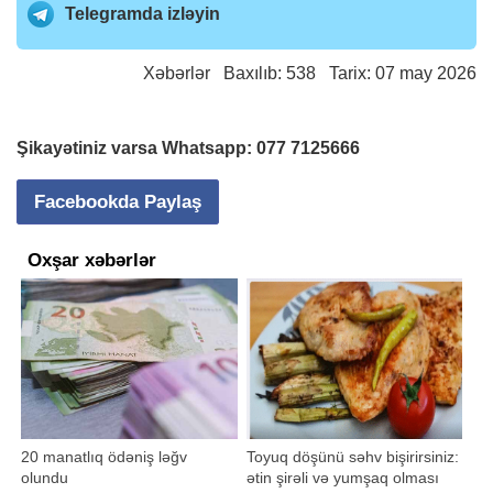
Telegramda izləyin
Xəbərlər
Baxılıb: 538 Tarix: 07 may 2026
Şikayətiniz varsa Whatsapp:
077 7125666
Facebookda Paylaş
Oxşar xəbərlər
20 manatlıq ödəniş ləğv
Toyuq döşünü səhv bişirirsiniz:
olundu
ətin şirəli və yumşaq olması