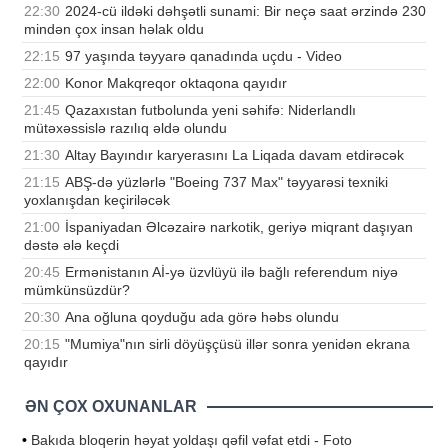
22:30
2024-cü ildəki dəhşətli sunami: Bir neçə saat ərzində 230
mindən çox insan həlak oldu
22:15
97 yaşında təyyarə qanadında uçdu - Video
22:00
Konor Makqreqor oktaqona qayıdır
21:45
Qazaxıstan futbolunda yeni səhifə: Niderlandlı
mütəxəssislə razılıq əldə olundu
21:30
Altay Bayındır karyerasını La Liqada davam etdirəcək
21:15
ABŞ-də yüzlərlə "Boeing 737 Max" təyyarəsi texniki
yoxlanışdan keçiriləcək
21:00
İspaniyadan Əlcəzairə narkotik, geriyə miqrant daşıyan
dəstə ələ keçdi
20:45
Ermənistanın Aİ-yə üzvlüyü ilə bağlı referendum niyə
mümkünsüzdür?
20:30
Ana oğluna qoyduğu ada görə həbs olundu
20:15
"Mumiya"nın sirli döyüşçüsü illər sonra yenidən ekrana
qayıdır
ƏN ÇOX OXUNANLAR
•
Bakıda bloqerin həyat yoldaşı qəfil vəfat etdi - Foto