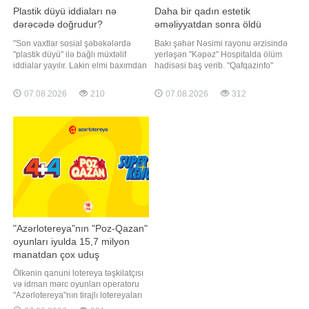
Plastik düyü iddiaları nə
Daha bir qadın estetik
dərəcədə doğrudur?
əməliyyatdan sonra öldü
"Son vaxtlar sosial şəbəkələrdə
Bakı şəhər Nəsimi rayonu ərzisində
"plastik düyü" ilə bağlı müxtəlif
yerləşən "Kəpəz" Hospitalda ölüm
iddialar yayılır. Lakin elmi baxımdan
hadisəsi baş verib. "Qafqazinfo"
bu iddiaların əsası yoxdur.
xəbər verir ki, Almaniya vətəndaşı
Ümumiyyətlə, düyünün plastikdən
olan Türkiyə əsilli Tulin Turp dünən
07.08.2026
210
07.08.2026
312
hazırlanması həm iqtisadi, həm də
tibb müəssisəsində keçirdiyi plastik
texniki cəhətdən məntiqsizdir.
əməliyyatdan sonra vəfat edib.
Plastik qranulların istehsalı təbii
Bildirilib ki, Tulin Turp klinikada
düyünün becərilməsi v
esteti
"Azərlotereya"nın "Poz-Qazan"
oyunları iyulda 15,7 milyon
manatdan çox uduş
qazandırıb
Ölkənin qanuni lotereya təşkilatçısı
və idman mərc oyunları operatoru
"Azərlotereya"nın tirajlı lotereyaları
və "Poz-Qazan" oyunları üzrə iyul