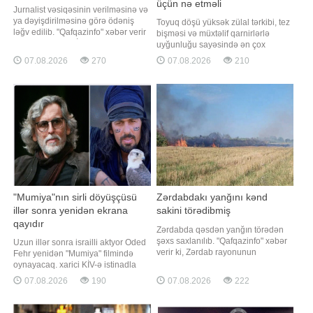
üçün nə etməli
Jurnalist vəsiqəsinin verilməsinə və
ya dəyişdirilməsinə görə ödəniş
Toyuq döşü yüksək zülal tərkibi, tez
ləğv edilib. "Qafqazinfo" xəbər verir
bişməsi və müxtəlif qarnirlərlə
ki, bu, Prezident İlham Əliyevin
uyğunluğu sayəsində ən çox
tətbiqi barədə Fərman imzaladığı
istifadə olunan məhsullardan biridir.
07.08.2026
270
07.08.2026
210
"Media haqqında" qanuna
Ancaq bir çox insanın qarşılaşdığı
dəyişikliklərdə əksini tapıb. Qeyd
ümumi problem var - bişdikdən
edək ki, jurnalist vəsiqəsinin
sonra ətin quru və sərt olması. xarici
verilməsinə və dəyişdirilməsin
mediaya istinadən xəbər verir ki,
bunun qarşısını almaq
düşündüyünüzdə
"Mumiya"nın sirli döyüşçüsü
Zərdabdakı yanğını kənd
illər sonra yenidən ekrana
sakini törədibmiş
qayıdır
Zərdabda qəsdən yanğın törədən
şəxs saxlanılıb. "Qafqazinfo" xəbər
Uzun illər sonra israilli aktyor Oded
verir ki, Zərdab rayonunun
Fehr yenidən "Mumiya" filmində
Hüseynxanlı kəndi ərazisində
oynayacaq. xarici KİV-ə istinadla
qəsdən yanğın hadisəsi törədən
xəbər verir ki, aktyor yeni çəkilən
07.08.2026
190
07.08.2026
222
şəxs polis əməkdaşları tərəfindən
filmdə Ardet Bəy obrazını bir daha
müəyyən edilib. Araşdırmalarla
canlandıracaq. Ekran əsəri klassik
yanğının kənd sakini Ə.Quliyev
trilogiyanın davamı olacaq. Filmdə