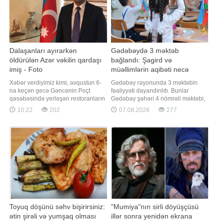
Dalaşanları ayırarkən
Gədəbəydə 3 məktəb
öldürülən Azər vəkilin qardaşı
bağlandı: Şagird və
imiş - Foto
müəllimlərin aqibəti necə
olacaq?
Xəbər verdiyimiz kimi, avqustun 6-
Gədəbəy rayonunda 3 məktəbin
na keçən gecə Gəncənin Poçt
fəaliyyəti dayandırılıb. Bunlar
qəsəbəsində yerləşən restoranların
Gədəbəy şəhəri 4 nömrəli məktəbi,
birində baş verən kütləvi dava
Toplar kənd məktəbi və Günəşli
10:22
202
07.08.2026
277
zamanı 1983-cü il təvəllüdlü Azər
kənd məktəbidir. Məlumata görə,
Arzu oğlu Yusifov qətlə yetirilib.
məktəblərin fəaliyyəti
"Qafqazinfo"nun məlumatına görə,
dayandırılarkən buna səbəb kimi
öldürülən şəxs Gəncə və ətraf
şagird sayının normadan aşağı
rayonlarda tanınmış vəkil ola
olması göstərilib. Bəs bağlanan
məktəblərin şagirdləri təhsillərin
Toyuq döşünü səhv bişirirsiniz:
"Mumiya"nın sirli döyüşçüsü
ətin şirəli və yumşaq olması
illər sonra yenidən ekrana