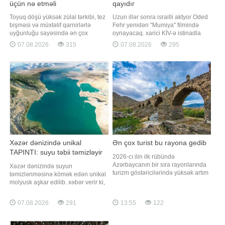
üçün nə etməli
qayıdır
Toyuq döşü yüksək zülal tərkibi, tez
Uzun illər sonra israilli aktyor Oded
bişməsi və müxtəlif qarnirlərlə
Fehr yenidən "Mumiya" filmində
uyğunluğu sayəsində ən çox
oynayacaq. xarici KİV-ə istinadla
istifadə olunan məhsullardan biridir.
xəbər verir ki, aktyor yeni çəkilən
07.08.2026
315
07.08.2026
295
Ancaq bir çox insanın qarşılaşdığı
filmdə Ardet Bəy obrazını bir daha
ümumi problem var - bişdikdən
canlandıracaq. Ekran əsəri klassik
sonra ətin quru və sərt olması. xarici
trilogiyanın davamı olacaq. Filmdə
mediaya istinadən xəbər verir ki,
Brendan Freyzer və Reyçel Vays da
bunun qarşısını almaq
ilk hissələrdək
düşündüyünüzdə
Xəzər dənizində unikal
Ən çox turist bu rayona gedib
TAPINTI: suyu təbii təmizləyir
2026-cı ilin ilk rübündə
Azərbaycanın bir sıra rayonlarında
Xəzər dənizində suyun
turizm göstəricilərində yüksək artım
təmizlənməsinə kömək edən unikal
qeydə alınıb. Ən yüksək dinamika
molyusk aşkar edilib. xəbər verir ki,
işğaldan azad edilmiş ərazilərdə
bu barədə "AkJayık" Dövlət Təbiət
müşahidə olunub. xəbər verir ki, bu
Qoruğunun mütəxəssisləri məlumat
07.08.2026
291
13:55
122
barədə -ın sorğusuna cavab olaraq
veriblər. "AkJayık" Dövlət Təbiət
Dövlət Turizm Agentliyindən
Qoruğu Qazaxıstanın Atırau
məlumat verilib. Turizm gəlirlərinin
vilayətinin Mahambet rayonunda və