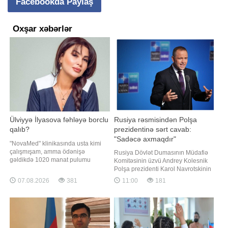
Facebookda Paylaş
Oxşar xəbərlər
Ülviyyə İlyasova fəhləyə borclu
Rusiya rəsmisindən Polşa
qalıb?
prezidentinə sərt cavab:
"Sadəcə axmaqdır"
"NovaMed" klinikasında usta kimi
çalışmışam, amma ödənişə
Rusiya Dövlət Dumasının Müdafiə
gəldikdə 1020 manat pulumu
Komitəsinin üzvü Andrey Kolesnik
kəsdilər". Bu barədə "Qafqazinfo"ya
Polşa prezidenti Karol Navrotskinin
adının çəkilməsini istəməyən
Ukraynaya "moskvalıları məğlub
07.08.2026
381
11:00
181
vətəndaş müraciət edib. Tibb
etmək" çağırışına münasibət bildirib.
ocağında boya işləri gördüyünü
xəbər verir ki, Kolesnikin sözlərini
deyən şikayətçinin sözlərinə görə,
yayıb. Rusiya rəsmisi Polşa
kosmetoloq Ülviyyə İlyasova
prezidentini sərt ifadələrlə tənqid
barəsind
edib. "Karol Navrotsk