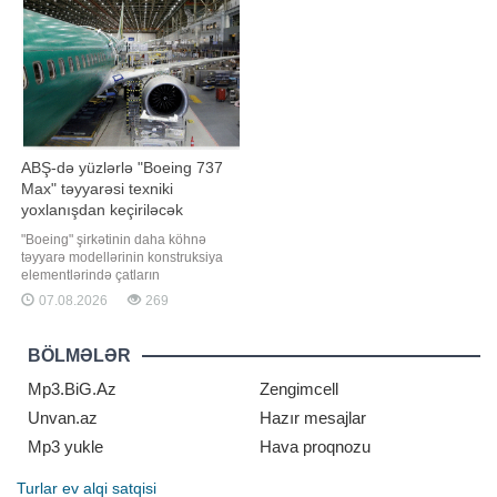
artı
Atırau şəhərinin ətrafında
ABŞ-də yüzlərlə "Boeing 737
Max" təyyarəsi texniki
yoxlanışdan keçiriləcək
"Boeing" şirkətinin daha köhnə
təyyarə modellərinin konstruksiya
elementlərində çatların
aşkarlanmasından sonra, ABŞ-nin
07.08.2026
269
Federal Mülki Aviasiya İdarəsi (FAA)
yüzlərlə "Boeing 737 Max" hava
gəmisinin yoxlanılması barədə
BÖLMƏLƏR
təlimat verib. xəbər verir ki, bu
barədə ABŞ-nin federal reyestrini
Mp3.BiG.Az
Zengimcell
Unvan.az
Hazır mesajlar
Mp3 yukle
Hava proqnozu
Turlar
ev alqi satqisi