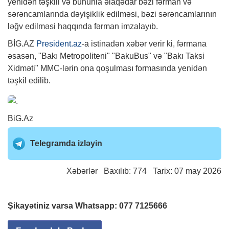
yenidən təşkili və bununla əlaqədar bəzi fərman və
sərəncamlarında dəyişiklik edilməsi, bəzi sərəncamlarının
ləğv edilməsi haqqında fərman imzalayıb.
BİG.AZ
President.az
-a istinadən xəbər verir ki, fərmana
əsasən, "Bakı Metropoliteni" "BakuBus" və "Bakı Taksi
Xidməti" MMC-lərin ona qoşulması formasında yenidən
təşkil edilib.
BiG.Az
Telegramda izləyin
Xəbərlər
Baxılıb: 774 Tarix: 07 may 2026
Şikayətiniz varsa Whatsapp:
077 7125666