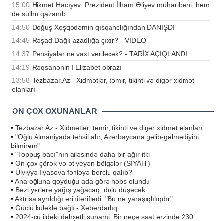
15:00
Hikmət Hacıyev: Prezident İlham Əliyev müharibəni, həm
də sülhü qazanıb
14:50
Doğuş Xoşqədəmin qısqanclığından DANIŞDI
14:45
Rəşad Dağlı azadlığa çıxır? - VİDEO
14:37
Pensiyalar nə vaxt veriləcək? - TARİX AÇIQLANDI
14:19
Rəqsanənin I Elizabet obrazı
13:58
Tezbazar.Az - Xidmətlər, təmir, tikinti və digər xidmət
elanları
ƏN ÇOX OXUNANLAR
•
Tezbazar.Az - Xidmətlər, təmir, tikinti və digər xidmət elanları
•
"Oğlu Almaniyada təhsil alır, Azərbaycana gəlib-gəlmədiyini
bilmirəm"
•
"Toppuş bacı"nın ailəsində daha bir ağır itki
•
Ən çox çörək və ət yeyən bölgələr (SİYAHI)
•
Ülviyyə İlyasova fəhləyə borclu qalıb?
•
Ana oğluna qoyduğu ada görə həbs olundu
•
Bəzi yerlərə yağış yağacaq, dolu düşəcək
•
Aktrisa ayrıldığı ərinitəriflədi: "Bu nə yaraşıqlılıqdır"
•
Güclü küləklə bağlı - Xəbərdarlıq
•
2024-cü ildəki dəhşətli sunami: Bir neçə saat ərzində 230