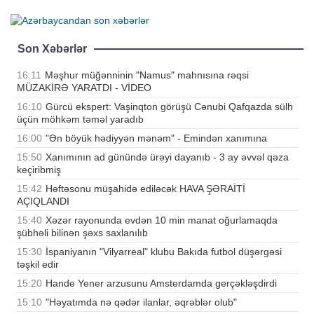
Son Xəbərlər
16:11
Məşhur müğənninin "Namus" mahnısına rəqsi
MÜZAKİRƏ YARATDI - VİDEO
16:10
Gürcü ekspert: Vaşinqton görüşü Cənubi Qafqazda sülh
üçün möhkəm təməl yaradıb
16:00
"Ən böyük hədiyyən mənəm" - Emindən xanımına
15:50
Xanımının ad günündə ürəyi dayanıb - 3 ay əvvəl qəza
keçiribmiş
15:42
Həftəsonu müşahidə ediləcək HAVA ŞƏRAİTİ
AÇIQLANDI
15:40
Xəzər rayonunda evdən 10 min manat oğurlamaqda
şübhəli bilinən şəxs saxlanılıb
15:30
İspaniyanın "Vilyarreal" klubu Bakıda futbol düşərgəsi
təşkil edir
15:20
Hande Yener arzusunu Amsterdamda gerçəkləşdirdi
15:10
"Həyatımda nə qədər ilanlar, əqrəblər olub"