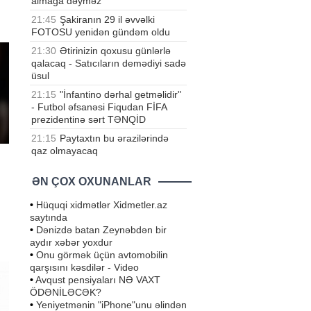
almağa dəyməz
21:45
Şakiranın 29 il əvvəlki
FOTOSU yenidən gündəm oldu
21:30
Ətirinizin qoxusu günlərlə
qalacaq - Satıcıların demədiyi sadə
üsul
21:15
"İnfantino dərhal getməlidir"
- Futbol əfsanəsi Fiqudan FİFA
prezidentinə sərt TƏNQİD
21:15
Paytaxtın bu ərazilərində
qaz olmayacaq
ƏN ÇOX OXUNANLAR
•
Hüquqi xidmətlər Xidmetler.az
saytında
•
Dənizdə batan Zeynəbdən bir
də
aydır xəbər yoxdur
an
•
Onu görmək üçün avtomobilin
dən
qarşısını kəsdilər - Video
•
Avqust pensiyaları NƏ VAXT
ÖDƏNİLƏCƏK?
•
Yeniyetmənin "iPhone"unu əlindən