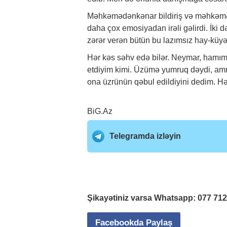
Məhkəmədənkənar bildiriş və məhkəmə i
daha çox emosiyadan irəli gəlirdi. İki
zərər verən bütün bu lazımsız hay-küy
Hər kəs səhv edə bilər. Neymar, hamımız
etdiyim kimi. Üzümə yumruq dəydi, amma 
ona üzrünün qəbul edildiyini dedim. Hər
BiG.Az
Telegramda izləyin
Şikayətiniz varsa Whatsapp:
077 71
Facebookda Paylaş