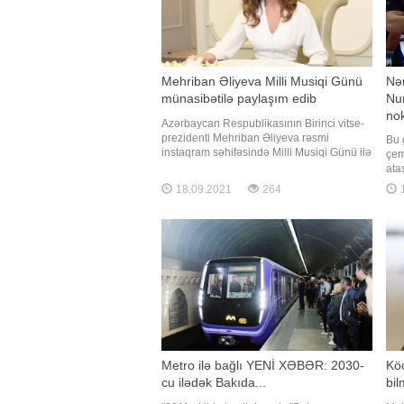
Mehriban Əliyeva Milli Musiqi Günü
Nə
münasibətilə paylaşım edib
Nu
nok
Azərbaycan Respublikasının Birinci vitse-
prezidenti Mehriban Əliyeva rəsmi
Bu 
instaqram səhifəsində Milli Musiqi Günü ilə
çe
bağlı paylaşım edib. "Report" xəbər verir ki,
ata
paylaşımda deyilir:. "18 Sentyabr Milli
xati
18.09.2021
264
1
Musiqi Günüdür. Bu gün doğum günlərini
ver
qeyd etdiyimiz görkəmli Azərbaycan
döy
bəstəkarlar
Zav
rau
Metro ilə bağlı YENİ XƏBƏR: 2030-
Kö
cu ilədək Bakıda...
bi