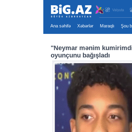
Valyuta
Ana səhifə
Xəbərlər
Maraqlı
Şou b
"Neymar mənim kumirimdi
oyunçunu bağışladı