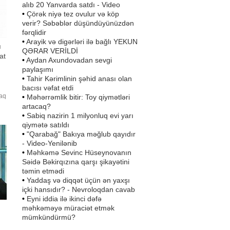
alıb 20 Yanvarda satdı - Video
•
Çörək niyə tez ovulur və köp
verir? Səbəblər düşündüyünüzdən
fərqlidir
•
Arayik və digərləri ilə bağlı YEKUN
ı
QƏRAR VERİLDİ
at
•
Aydan Axundovadan sevgi
paylaşımı
•
Tahir Kərimlinin şəhid anası olan
bacısı vəfat etdi
maq
•
Məhərrəmlik bitir: Toy qiymətləri
m
artacaq?
•
Sabiq nazirin 1 milyonluq evi yarı
qiymətə satıldı
at
•
"Qarabağ" Bakıya məğlub qayıdır
- Video-Yenilənib
•
Məhkəmə Sevinc Hüseynovanın
Səidə Bəkirqızına qarşı şikayətini
təmin etmədi
•
Yaddaş və diqqət üçün ən yaxşı
içki hansıdır? - Nevroloqdan cavab
•
Eyni iddia ilə ikinci dəfə
məhkəməyə müraciət etmək
mümkündürmü?