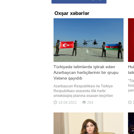
Oxşar xəbərlər
Türkiyədə təlimlərdə iştirak edən
Hul
Azərbaycan hərbçilərinin bir qrupu
təl
Vətənə qayıdıb
"Tü
his
Azərbaycan Respublikası ilə Türkiyə
yan
Respublikası arasında illik hərbi
bun
əməkdaşlıq planına əsasən keçirilən
Aka
"TurAz Şahini - 2021" birgə taktiki-uçuş
18.09.2021
254
1
çər
təlimində iştirak edən Azərbaycan Hərbi
təl
Hava Qüvvələrinin bir qrup heyəti və
aviasiya vasitələri Vətənə qayıdıb. Bu
barədə BİG.AZ-a Müdafiə Nazirliyində