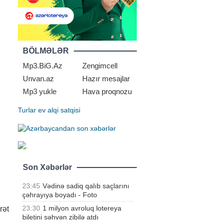
BÖLMƏLƏR
Mp3.BiG.Az
Zengimcell
Unvan.az
Hazır mesajlar
Mp3 yukle
Hava proqnozu
Turlar
ev alqi satqisi
Son Xəbərlər
23:45
Vədinə sadiq qalıb saçlarını
çəhrayıya boyadı - Foto
23:30
1 milyon avroluq lotereya
rət
biletini səhvən zibilə atdı