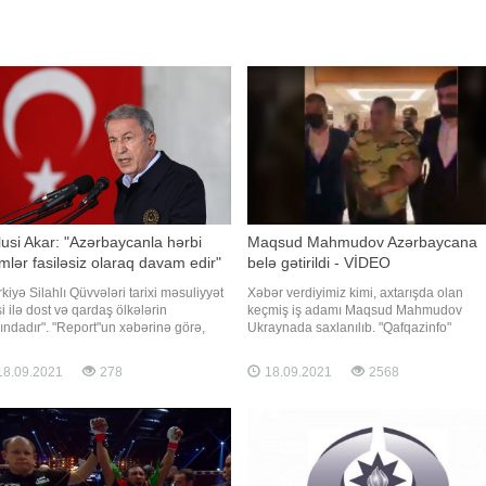
usi Akar: "Azərbaycanla hərbi
Maqsud Mahmudov Azərbaycana
imlər fasiləsiz olaraq davam edir"
belə gətirildi - VİDEO
rkiyə Silahlı Qüvvələri tarixi məsuliyyət
Xəbər verdiyimiz kimi, axtarışda olan
si ilə dost və qardaş ölkələrin
keçmiş iş adamı Maqsud Mahmudov
ındadır". "Report"un xəbərinə görə,
Ukraynada saxlanılıb. "Qafqazinfo"
u Türkiyənin milli müdafiə naziri Hulusi
Maqsud Mahmudovun Azərbaycana
r deyib. Onun sözlərinə görə, bu
deportasiya edilməsinin görüntülərini əl
8.09.2021
278
18.09.2021
2568
çivədə Azərbaycan və Liviyada hərbi
edib. Videodan görünür ki, o, aeroportd
im, yardım və məsləhətçilik fəaliyyətlər
Daxili İşlər Nazirliyi əməkdaşları tərəfin
maşına yerləşdirilərək aidiyyət