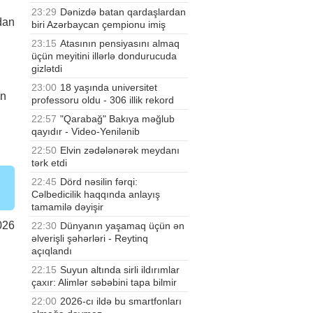
23:29
Dənizdə batan qardaşlardan
dan
biri Azərbaycan çempionu imiş
23:15
Atasının pensiyasını almaq
üçün meyitini illərlə dondurucuda
gizlətdi
23:00
18 yaşında universitet
ən
professoru oldu - 306 illik rekord
22:57
"Qarabağ" Bakıya məğlub
qayıdır - Video-Yenilənib
22:50
Elvin zədələnərək meydanı
tərk etdi
22:45
Dörd nəsilin fərqi:
Cəlbedicilik haqqında anlayış
tamamilə dəyişir
026
22:30
Dünyanın yaşamaq üçün ən
əlverişli şəhərləri - Reytinq
açıqlandı
22:15
Suyun altında sirli ildırımlar
çaxır: Alimlər səbəbini tapa bilmir
22:00
2026-cı ildə bu smartfonları