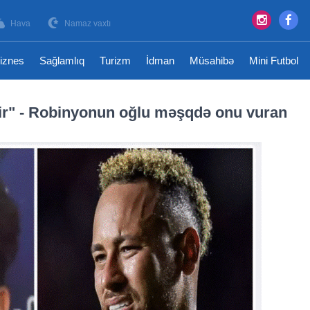
Hava
Namaz vaxtı
iznes
Sağlamlıq
Turizm
İdman
Müsahibə
Mini Futbol
r" - Robinyonun oğlu məşqdə onu vuran