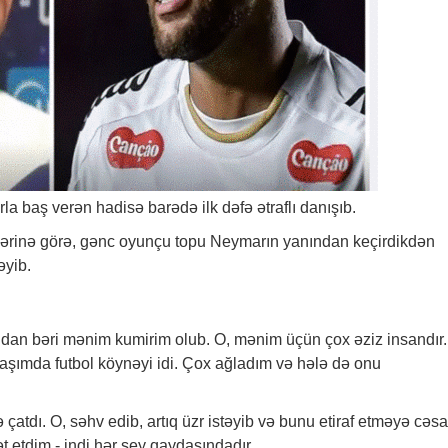
baş verən hadisə barədə ilk dəfə ətraflı danışıb.
ərinə
görə, gənc oyunçu topu Neymarın yanından keçirdikdən
əyib.
qdan bəri mənim kumirim olub. O, mənim üçün çox əziz insandır.
aşımda futbol köynəyi idi. Çox ağladım və hələ də onu
çatdı. O, səhv edib, artıq üzr istəyib və bunu etiraf etməyə cəsa
etdim - indi hər şey qaydasındadır.