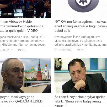
riman Abbasov Həbib
İƏT OA-nın faktaraşdırıcı missiyas
rməhəmmədovun qohumuna
azad edilmiş ərazilərlə bağlı bəyan
autla qalib gəldi - VİDEO
qəbul edib
gecə Moskvada rusiyalı sabiq UFC
Azərbaycanın İnsan Hüquqları üzrə
mpionu Həbib Nurməhəmmədovun
Müvəkkilinin dəvəti ilə işğaldan azad
sı Əbdülmanaf Nurməhəmmədovun
edilmiş ərazilərimizdə monitorinq apar
rəsinə həsr edilən turnir keçirilib. xəbər
üçün ölkəmizdə rəsmi səfərdə olan İsla
8.09.2021
831
18.09.2021
250
ir ki, yarış çərçivəsində azərbaycanlı
Əməkdaşlıq Təşkilatının Ombudsmanlar
üşçü Nəriman Abbasov rusiyalı Şamil
Assosiasiyasının (İƏT OA) nümayəndə
urovla qarşılaşıb. Abbasov rəqibini ilk
heyəti ilə Ombudsman Aparatında mətbu
nddaca nokauta salıb. Qey
konfransı keçirilib. Bu barədə BİG.AZ-
çəryan Moskvaya gedə
Şairdən Üzeyir Hacıbəyliyə qəribə
lməyəcək - QADAĞAN EDİLDİ
təbrik: "Bunu sənə bağışlamaq
olmur..."