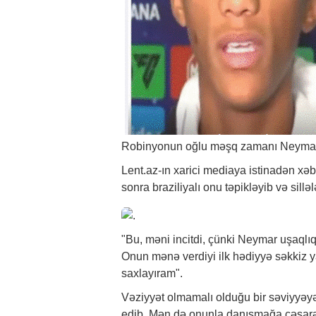
Robinyonun oğlu məşq zamanı Neymarla 
Lent.az-ın xarici mediaya istinadən
xəb
sonra braziliyalı onu təpikləyib və silləl
"Bu, məni incitdi, çünki Neymar uşaqlı
Onun mənə verdiyi ilk hədiyyə səkkiz y
saxlayıram".
Vəziyyət olmamalı olduğu bir səviyyəyə 
edib. Mən də onunla danışmağa cəsarət 