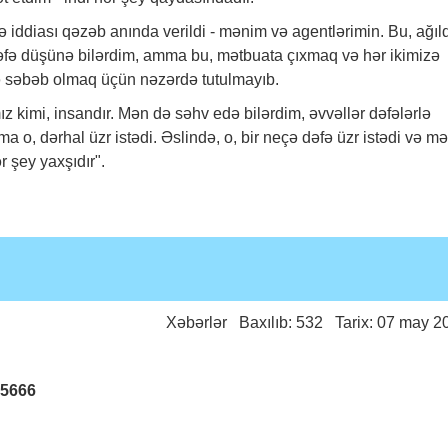
ddiası qəzəb anında verildi - mənim və agentlərimin. Bu, ağıl
 dəfə düşünə bilərdim, amma bu, mətbuata çıxmaq və hər ikimizə
ə səbəb olmaq üçün nəzərdə tutulmayıb.
 kimi, insandır. Mən də səhv edə bilərdim, əvvəllər dəfələrlə
o, dərhal üzr istədi. Əslində, o, bir neçə dəfə üzr istədi və m
 şey yaxşıdır".
Xəbərlər
Baxılıb: 532 Tarix: 07 may 2
25666