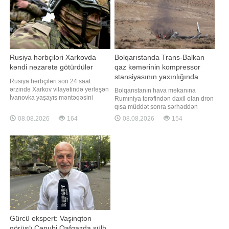
Rusiya hərbçiləri Xarkovda
Bolqarıstanda Trans-Balkan
kəndi nəzarətə götürdülər
qaz kəmərinin kompressor
stansiyasının yaxınlığında
Rusiya hərbçiləri son 24 saat
dron partlayıb
ərzində Xarkov vilayətində yerləşən
Bolqarıstanın hava məkanına
İvanovka yaşayış məntəqəsini
Rumıniya tərəfindən daxil olan dron
nəzarətə götürüblər. xəbər verir ki,
qısa müddət sonra sərhəddən
bu barədə Rusiyanın Müdafiə
təxminən 100 metr kənarda
08.08.2026
164
08.08.2026
154
Nazirliyi məlumat yayıb. Xatırladaq
partlayıb. "Report" Bolqarıstan
ki, Rusiya ilə Ukrayna arasında
mediasına istinadən xəbər verir ki,
müharibə 2022-ci ilin fevralından
bu barədə ölkənin Baş naziri
bəri davam edir
Rumen Radev Təhlükəsizlik
Şurasının təcili iclasından sonra
bildirib. Hadis
Gürcü ekspert: Vaşinqton
görüşü Cənubi Qafqazda sülh