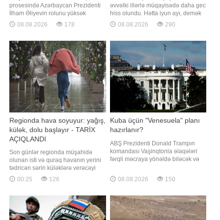
prosesində Azərbaycan Prezidenti
əvvəlki illərlə müqayisədə daha gec
İlham Əliyevin rolunu yüksək
hiss olundu. Hətta iyun ayı, demək
qiymətləndirib. "Report" xəbər verir
olar, sərin və yağışlı keçdi. Bildirilir
08.08.2026
178
08.08.2026
290
ki, ABŞ Prezidenti bu barədə
ki, belə olduğu halda yay mövsümü
Azərbaycan lideri ilə telefon
oktyabra qədər uzana bilər. Yay
danışığı zamanı bildirib. Telefon
mövsümü uzanacaqmı? Yaxın
danışığı zamanı 2025-ci il avqustun
aylarda hava durumu necə olacaq?.
8-də Vaşinqtonda keçirilmiş v
-a danışan "Səma və Eko"
Regionda hava soyuyur: yağış,
Kuba üçün "Venesuela" planı
külək, dolu başlayır - TARİX
hazırlanır?
AÇIQLANDI
ABŞ Prezidenti Donald Trampın
komandası Vaşinqtonla əlaqələri
Son günlər regionda müşahidə
fərqli məcraya yönəldə biləcək və
olunan isti və quraq havanın yerini
Havanada hökumətə rəhbərlik edə
tədricən sərin küləklərə verəcəyi
biləcək fəaliyyətdəki və ya sabiq
gözlənilir. xəbər verir ki, hava tətbiqi
00:25
126
08.08.2026
150
Kuba rəsmisinin axtarışındadır.
proqramlarında Bakıda növbəti
xəbər verir ki, bu barədə "The New
həftənin əvvəlindən temperaturun
York Times" nəşri öz mənbələrinə
düşəcəyi qeyd edilir. Xüsusilə gələn
istinadən məlumat yayıb. Məlumat
həftənin sonu iki gün yağış
yağacağı proqnozlaşdırılır. Bunda