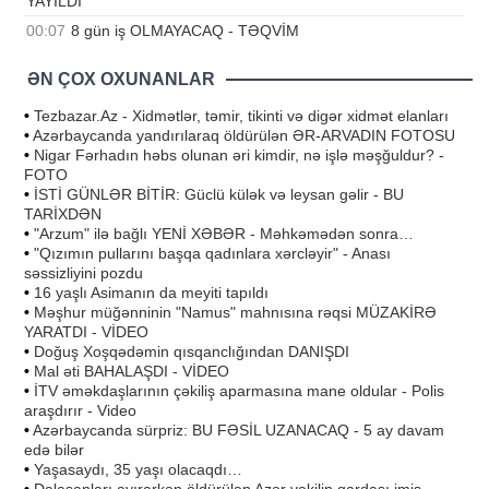
YAYILDI
00:07
8 gün iş OLMAYACAQ - TƏQVİM
ƏN ÇOX OXUNANLAR
•
Tezbazar.Az - Xidmətlər, təmir, tikinti və digər xidmət elanları
•
Azərbaycanda yandırılaraq öldürülən ƏR-ARVADIN FOTOSU
•
Nigar Fərhadın həbs olunan əri kimdir, nə işlə məşğuldur? -
FOTO
•
İSTİ GÜNLƏR BİTİR: Güclü külək və leysan gəlir - BU
TARİXDƏN
•
"Arzum" ilə bağlı YENİ XƏBƏR - Məhkəmədən sonra…
•
"Qızımın pullarını başqa qadınlara xərcləyir" - Anası
səssizliyini pozdu
•
16 yaşlı Asimanın da meyiti tapıldı
•
Məşhur müğənninin "Namus" mahnısına rəqsi MÜZAKİRƏ
YARATDI - VİDEO
•
Doğuş Xoşqədəmin qısqanclığından DANIŞDI
•
Mal əti BAHALAŞDI - VİDEO
•
İTV əməkdaşlarının çəkiliş aparmasına mane oldular - Polis
araşdırır - Video
•
Azərbaycanda sürpriz: BU FƏSİL UZANACAQ - 5 ay davam
edə bilər
•
Yaşasaydı, 35 yaşı olacaqdı…
•
Dalaşanları ayırarkən öldürülən Azər vəkilin qardaşı imiş -