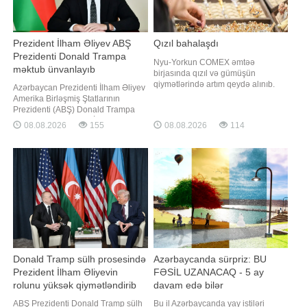
Prezident İlham Əliyev ABŞ
Qızıl bahalaşdı
Prezidenti Donald Trampa
Nyu-Yorkun COMEX əmtəə
məktub ünvanlayıb
birjasında qızıl və gümüşün
qiymətlərində artım qeydə alınıb.
Azərbaycan Prezidenti İlham Əliyev
xəbər verir ki, qızılın fyuçerslərinin
Amerika Birləşmiş Ştatlarının
qiyməti 0,61 faiz yüksələrək 1
Prezidenti (ABŞ) Donald Trampa
unsiya üçün 4 326 ABŞ dollarına
məktub ünvanlayıb. BİG.AZ -a
08.08.2026
155
08.08.2026
114
çatıb. Gümüşün fyuçersləri isə 1,49
istinadən məktubu təqdim edir:.
faiz bahalaşaraq 1 unsiya üçün
"Hörmətli cənab Prezident,. Amerika
62,52 ABŞ dolları təşkil edib
Birləşmiş Ştatlarının ev sahibliyi ilə
2025-ci ilin 8 avqust tarixində
Azərbaycan ilə Ermənistan arasınd
Donald Tramp sülh prosesində
Azərbaycanda sürpriz: BU
Prezident İlham Əliyevin
FƏSİL UZANACAQ - 5 ay
rolunu yüksək qiymətləndirib
davam edə bilər
ABŞ Prezidenti Donald Tramp sülh
Bu il Azərbaycanda yay istiləri