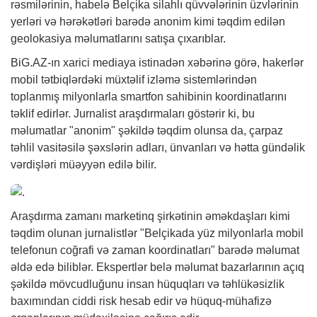
rəsmilərinin, habelə Belçika silahlı qüvvələrinin üzvlərinin
yerləri və hərəkətləri barədə anonim kimi təqdim edilən
geolokasiya məlumatlarını satışa çıxarıblar.
BiG.AZ
-ın xarici mediaya istinadən
xəbərinə
görə, hakerlər
mobil tətbiqlərdəki müxtəlif izləmə sistemlərindən
toplanmış milyonlarla smartfon sahibinin koordinatlarını
təklif edirlər. Jurnalist araşdırmaları göstərir ki, bu
məlumatlar "anonim" şəkildə təqdim olunsa da, çarpaz
təhlil vasitəsilə şəxslərin adları, ünvanları və hətta gündəlik
vərdişləri müəyyən edilə bilir.
Araşdırma zamanı marketinq şirkətinin əməkdaşları kimi
təqdim olunan jurnalistlər "Belçikada yüz milyonlarla mobil
telefonun coğrafi və zaman koordinatları" barədə məlumat
əldə edə biliblər. Ekspertlər belə məlumat bazarlarının açıq
şəkildə mövcudluğunu insan hüquqları və təhlükəsizlik
baxımından ciddi risk hesab edir və hüquq-mühafizə