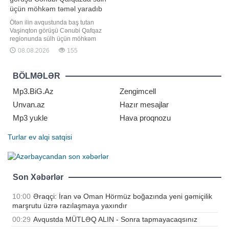
üçün möhkəm təməl yaradıb
Ötən ilin avqustunda baş tutan
Vaşinqton görüşü Cənubi Qafqaz
regionunda sülh üçün möhkəm
təməl yaradıb. Bunu "Report"un
08.08.2026
155
yerli bürosuna açıqlamasında
Gürcüstan Strateji Araşdırmalar
Mərkəzinin (GSAM) rəhbəri, siyasi
BÖLMƏLƏR
şərhçi Valeri Çeçelaşvili deyib. O,
Vaşinqton görüşünü bütövlükdə
Mp3.BiG.Az
Zengimcell
bölgə üçü
Unvan.az
Hazır mesajlar
Mp3 yukle
Hava proqnozu
Turlar
ev alqi satqisi
Son Xəbərlər
10:00
Əraqçi: İran və Oman Hörmüz boğazında yeni gəmiçilik
marşrutu üzrə razılaşmaya yaxındır
00:29
Avqustda MÜTLƏQ ALIN - Sonra tapmayacaqsınız