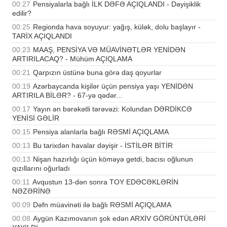
00:27
Pensiyalarla bağlı İLK DƏFƏ AÇIQLANDI - Dəyişiklik
edilir?
00:25
Regionda hava soyuyur: yağış, külək, dolu başlayır -
TARİX AÇIQLANDI
00:23
MAAŞ, PENSİYA VƏ MÜAVİNƏTLƏR YENİDƏN
ARTIRILACAQ? - Mühüm AÇIQLAMA
00:21
Qarpızın üstünə buna görə daş qoyurlar
00:19
Azərbaycanda kişilər üçün pensiya yaşı YENİDƏN
ARTIRILA BİLƏR? - 67-yə qədər...
00:17
Yayın ən bərəkətli tərəvəzi: Kolundan DƏRDİKCƏ
YENİSİ GƏLİR
00:15
Pensiya alanlarla bağlı RƏSMİ AÇIQLAMA
00:13
Bu tarixdən havalar dəyişir - İSTİLƏR BİTİR
00:13
Nişan hazırlığı üçün köməyə getdi, bacısı oğlunun
qızıllarını oğurladı
00:11
Avqustun 13-dən sonra TOY EDƏCƏKLƏRİN
NƏZƏRİNƏ
00:09
Dəfn müavinəti ilə bağlı RƏSMİ AÇIQLAMA
00:08
Aygün Kazımovanın şok edən ARXİV GÖRÜNTÜLƏRİ