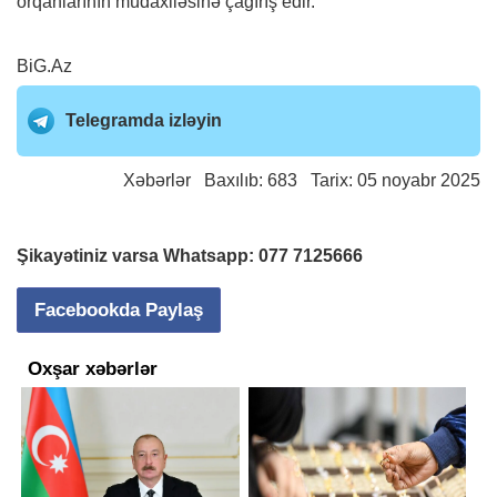
orqanlarının müdaxiləsinə çağırış edir.
BiG.Az
Telegramda izləyin
Xəbərlər
Baxılıb: 683 Tarix: 05 noyabr 2025
Şikayətiniz varsa Whatsapp:
077 7125666
Facebookda Paylaş
Oxşar xəbərlər