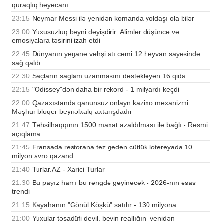
quraqlıq həyəcanı
23:15
Neymar Messi ilə yenidən komanda yoldaşı ola bilər
23:00
Yuxusuzluq beyni dəyişdirir: Alimlər düşüncə və
emosiyalara təsirini izah etdi
22:45
Dünyanın yeganə vəhşi atı cəmi 12 heyvan sayəsində
sağ qalıb
22:30
Saçların sağlam uzanmasını dəstəkləyən 16 qida
22:15
"Odissey"dən daha bir rekord - 1 milyardı keçdi
22:00
Qazaxıstanda qanunsuz onlayn kazino mexanizmi:
Məşhur bloqer beynəlxalq axtarışdadır
21:47
Təhsilhaqqının 1500 manat azaldılması ilə bağlı - Rəsmi
açıqlama
21:45
Fransada restorana tez gedən cütlük lotereyada 10
milyon avro qazandı
21:40
Turlar.AZ - Xarici Turlar
21:30
Bu payız hamı bu rəngdə geyinəcək - 2026-nın əsas
trendi
21:15
Kayahanın "Gönül Köşkü" satılır - 130 milyona...
21:00
Yuxular təsadüfi deyil, beyin reallığını yenidən