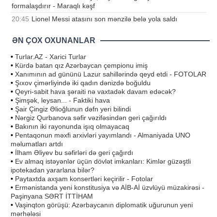
formalaşdırır - Maraqlı kəşf
20:45
Lionel Messi atasını son mənzilə belə yola saldı
ƏN ÇOX OXUNANLAR
•
Turlar.AZ - Xarici Turlar
•
Kürdə batan qız Azərbaycan çempionu imiş
•
Xanımının ad gününü Lazur sahillərində qeyd etdi - FOTOLAR
•
Şıxov çimərliyində iki qadın dənizdə boğuldu
•
Qeyri-sabit hava şəraiti nə vaxtadək davam edəcək?
•
Şimşək, leysan... - Faktiki hava
•
Şair Çingiz Əlioğlunun dəfn yeri bilindi
•
Nərgiz Qurbanova səfir vəzifəsindən geri çağırıldı
•
Bakının iki rayonunda işıq olmayacaq
•
Pentaqonun məxfi arxivləri yayımlandı - Almaniyada UNO
məlumatları artdı
•
İlham Əliyev bu səfirləri də geri çağırdı
•
Ev almaq istəyənlər üçün dövlət imkanları: Kimlər güzəştli
ipotekadan yararlana bilər?
•
Paytaxtda axşam konsertləri keçirilir - Fotolar
•
Ermənistanda yeni konstitusiya və AİB-Aİ üzvlüyü müzakirəsi -
Paşinyana SƏRT İTTİHAM
•
Vaşinqton görüşü: Azərbaycanın diplomatik uğurunun yeni
mərhələsi