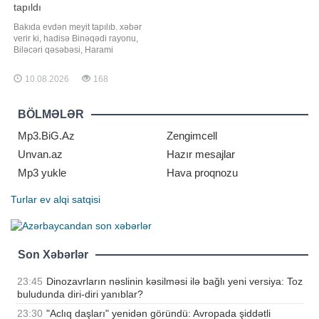
tapıldı
Bakıda evdən meyit tapılıb. xəbər
verir ki, hadisə Binəqədi rayonu,
Biləcəri qəsəbəsi, Harami
küçəsində qeydə alınıb. Həmin
ünvanda yaşayan, 71 yaşlı
10.08.2026
168
Zübeycət Çerçi qızı Əhmədovanın
üzərində zorakılıq əlamətləri
görünməyən meyiti yaşadığı evdə
BÖLMƏLƏR
aşkar edilib. Araşdırmalar rayon
prokurorluğunda aparılı
Mp3.BiG.Az
Zengimcell
Unvan.az
Hazır mesajlar
Mp3 yukle
Hava proqnozu
Turlar
ev alqi satqisi
Son Xəbərlər
23:45
Dinozavrların nəslinin kəsilməsi ilə bağlı yeni versiya: Toz
buludunda diri-diri yanıblar?
23:30
"Aclıq daşları" yenidən göründü: Avropada şiddətli