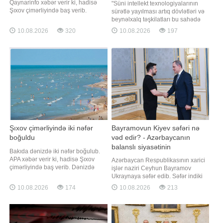
Qaynarinfo xəbər verir ki, hadisə
"Süni intellekt texnologiyalarının
Şıxov çimərliyində baş verib.
sürətlə yayılması artıq dövlətləri və
Dənizdə batan iki qadının meyiti
beynəlxalq təşkilatları bu sahədə
Fövqəladə Hallar Nazirliyinin
yeni qaydalar və tələblər
10.08.2026
320
10.08.2026
197
Kiçikhəcmli Gəmilərə Nəzarət və
formalaşdırmağa məcbur edir.
Sularda Xilasetmə Dövlət
Çünki süni intellekt yalnız texnoloji
Xidmətinin dalğıc-xilasediciləri
alət deyil, eyni zamanda məlumat
tərəfindən sudan çıxarılıb
təhlükəsizliyi, müəllif hüquqları və
hətta ictimai rəyə təsir kim
Şıxov çimərliyində iki nəfər
Bayramovun Kiyev səfəri nə
boğuldu
vəd edir? - Azərbaycanın
balanslı siyasətinin
Bakıda dənizdə iki nəfər boğulub.
DETALLARI
APA xəbər verir ki, hadisə Şıxov
Azərbaycan Respublikasının xarici
çimərliyində baş verib. Dənizdə
işlər naziri Ceyhun Bayramov
batan iki qadının meyiti FHN-in
Ukraynaya səfər edib. Səfər indiki
Kiçikhəcmli Gəmilərə Nəzarət və
məqamda xüsusi diqqət çəkir. Onun
10.08.2026
174
10.08.2026
213
Sularda Xilasetmə Dövlət
əhəmiyyətini artıran əsas
Xidmətinin dalğıc-xilasediciləri
məqamlardan biri bundan əvvəl
tərəfindən sudan çıxarılıb
Ceyhun Bayramovun Moskvada
yüksək səviyyəli görüşlər