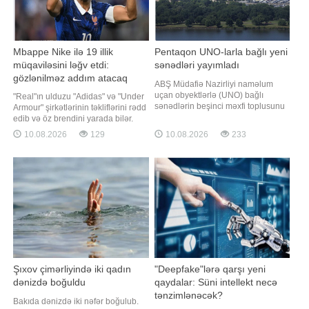
Mbappe Nike ilə 19 illik
Pentaqon UNO-larla bağlı yeni
müqaviləsini ləğv etdi:
sənədləri yayımladı
gözlənilməz addım atacaq
ABŞ Müdafiə Nazirliyi naməlum
uçan obyektlərlə (UNO) bağlı
"Real"ın ulduzu "Adidas" və "Under
sənədlərin beşinci məxfi toplusunu
Armour" şirkətlərinin təkliflərini rədd
yayımlayıb. xəbər verir ki, bu barədə
edib və öz brendini yarada bilər.
CBS News məlumat yayıb.
"Real" və Fransa millisinin
10.08.2026
129
10.08.2026
233
Pentaqonun rəsmi saytında UNO-
hücumçusu Kilian Mbappe
ların şahidləri tərəfindən verilmiş
kommersiya tərəfdaşlığında böyük
ifadələrin yer aldığı 41 yeni sənəd
dəyişikliklərə hazırlaşır. -ın xarici
dərc olunub. Sənədlər, fotoşəkillər
mediaya istinadən məlumatın
və videomaterialla
Şıxov çimərliyində iki qadın
"Deepfake"lərə qarşı yeni
dənizdə boğuldu
qaydalar: Süni intellekt necə
tənzimlənəcək?
Bakıda dənizdə iki nəfər boğulub.