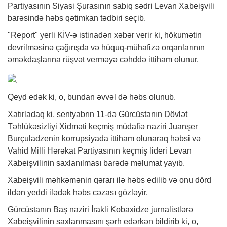
Partiyasının Siyasi Şurasının sabiq sədri Levan Xabeişvili
barəsində həbs qətimkan tədbiri seçib.
"Report" yerli KİV-ə istinadən
xəbər
verir ki, hökumətin
devrilməsinə çağırışda və hüquq-mühafizə orqanlarının
əməkdaşlarına rüşvət verməyə cəhddə ittiham olunur.
Qeyd edək ki, o, bundan əvvəl də həbs olunub.
Xatırladaq ki, sentyabrın 11-də Gürcüstanın Dövlət
Təhlükəsizliyi Xidməti keçmiş müdafiə naziri Juanşer
Burçuladzenin korrupsiyada ittiham olunaraq həbsi və
Vahid Milli Hərəkat Partiyasının keçmiş lideri Levan
Xabeişvilinin saxlanılması barədə məlumat yayıb.
Xabeişvili məhkəmənin qərarı ilə həbs edilib və onu dörd
ildən yeddi ilədək həbs cəzası gözləyir.
Gürcüstanın Baş naziri İrakli Kobaxidze jurnalistlərə
Xabeişvilinin saxlanmasını şərh edərkən bildirib ki, o,