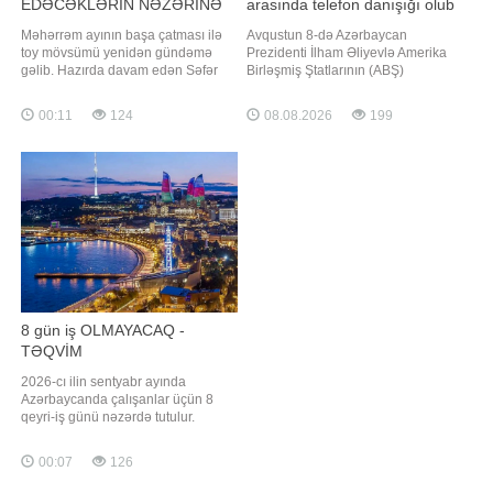
EDƏCƏKLƏRİN NƏZƏRİNƏ
arasında telefon danışığı olub
Məhərrəm ayının başa çatması ilə
Avqustun 8-də Azərbaycan
toy mövsümü yenidən gündəmə
Prezidenti İlham Əliyevlə Amerika
gəlib. Hazırda davam edən Səfər
Birləşmiş Ştatlarının (ABŞ)
ayı da avqustun 13-14-də
Prezidenti Donald Tramp arasında
yekunlaşacaq. Bu səbəbdən
telefon danışığı olub. "Report" xəbər
00:11
124
08.08.2026
199
avqustun ikinci yarısından etibarən
verir ki, bu barədə Azərbaycan
ölkədə toy mərasimlərinin sayında
Prezidentinin Mətbuat Xidmətinin
ciddi artım olacağı proqnozlaşdırılır.
məlumat yayıb. Telefon söhbəti
Bəs qarşıdakı dövrdə həqiqətən də
zamanı Vaşinqton Zirvə Görüşünün
"toy bumu"
ildönüm
8 gün iş OLMAYACAQ -
TƏQVİM
2026-cı ilin sentyabr ayında
Azərbaycanda çalışanlar üçün 8
qeyri-iş günü nəzərdə tutulur.
Sentyabr ayının 6, 13, 20 və 27-si
bazar günlərinə təsadüf etdiyindən,
00:07
126
həmin tarixlər qeyri-iş günləri hesab
olunur. Bundan əlavə, altıgünlük iş