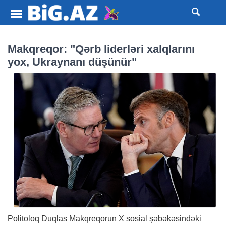
Makqreqor: "Qərb liderləri xalqlarını
yox, Ukraynanı düşünür"
Politoloq Duqlas Makqreqorun X sosial şəbəkəsindəki