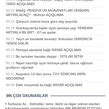
TARİX AÇIQLANDI
00:23
MAAŞ, PENSİYA VƏ MÜAVİNƏTLƏR YENİDƏN
ARTIRILACAQ? - Mühüm AÇIQLAMA
00:21
Qarpızın üstünə buna görə daş qoyurlar
00:19
Azərbaycanda kişilər üçün pensiya yaşı YENİDƏN
ARTIRILA BİLƏR? - 67-yə qədər...
00:17
Yayın ən bərəkətli tərəvəzi: Kolundan DƏRDİKCƏ
YENİSİ GƏLİR
00:15
Pensiya alanlarla bağlı RƏSMİ AÇIQLAMA
00:13
Bu tarixdən havalar dəyişir - İSTİLƏR BİTİR
00:13
Nişan hazırlığı üçün köməyə getdi, bacısı oğlunun
qızıllarını oğurladı
00:11
Avqustun 13-dən sonra TOY EDƏCƏKLƏRİN
NƏZƏRİNƏ
00:09
Dəfn müavinəti ilə bağlı RƏSMİ AÇIQLAMA
ƏN ÇOX OXUNANLAR
•
Tezbazar.Az - Xidmətlər, təmir, tikinti və digər xidmət elanları
•
Azərbaycanda yandırılaraq öldürülən ƏR-ARVADIN FOTOSU