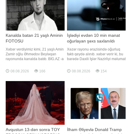
proqnozlaşdırılır
Kanalda batan 21 yaşlı Aminin
İşlədiyi evdən 10 min manat
FOTOSU
oğurlayan şəxs saxlanıldı
Xəbər verdiyimiz kimi, 21 yaşlı Amin
Xəzər rayonu ərazisində oğurluq
Zamir oğlu Əhmədov Beyləqan
faktı qeydə alınıb. xəbər verir ki, bu
rayonunda kanalda batıb. BİG.AZ -a
barədə Daxili İşlər Nazirliyi məlumat
istinadən xəbər verir ki, hadisə
yayıb. Bildirilib ki, zərərçəkmiş şəxs
avqustun 6-da rayon ərazisindən
polisə müraciət edərək yaşadığı
08.08.2026
166
08.08.2026
154
keçən "Yeni Xan Qızı" adlı beton
evdən 10 min manat pul vəsaitinin
kanalda baş verib. Hazırda onun
oğurlandığını bildirib. Polis
meyitinin tapılması istiqamətində
əməkdaşlarının keçirdikləri
axtarış-xilasetmə tədbirlər
tədbirlərlə əməli törətməkd
Avqustun 13-dən sonra TOY
İlham Əliyevlə Donald Tramp