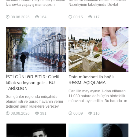
İvanovka yaşayış məntəqəsini
Nazirliyinin tabeliyində Dövlət
nəzarətə götürüblər. xəbər verir ki,
Sosial Müdafiə Fondu tərəfindən
bu barədə Rusiyanın Müdafiə
avqust ayının pensiya ödənişi başa
08.08.2026
164
00:15
117
Nazirliyi məlumat yayıb. Xatırladaq
çatdırılıb. Bu barədə -a nazirliyin
ki, Rusiya ilə Ukrayna arasında
mətbuat xidmətindən məlumat
müharibə 2022-ci ilin fevralından
verilib. Pensiyaçılar pensiyalarını
bəri davam edir
plastik kartlar vasitəsilə müvafiq
bankları
İSTİ GÜNLƏR BİTİR: Güclü
Dəfn müavinəti ilə bağlı
külək və leysan gəlir - BU
RƏSMİ AÇIQLAMA
TARİXDƏN
Cari ilin may ayının 1-dən etibarən
11 030 nəfərə dəfn üçün birdəfəlik
Son günlər regionda müşahidə
müavinət təyin edilib. Bu barədə -ın
olunan isti və quraq havanın yerini
sorğusuna cavab olaraq Dövlət
tədricən sərin küləklərə verəcəyi
Sosial Müdafiə Fondundan
gözlənilir. BİG.AZ -a istinadla xəbər
08.08.2026
391
00:09
116
məlumat verilib. Bildirilib ki, 2026-cı
verir ki, hava tətbiqi proqramlarında
il mayın 1-dən dəfn üçün birdəfəlik
Bakıda növbəti həftənin əvvəlindən
müavinətin proaktiv qaydada təyin
temperaturun düşəcəyi qeyd edilir.
edilməsinə başlanılıb və həmi
Xüsusilə gələn həftənin sonu iki
gün yağış yağacağı