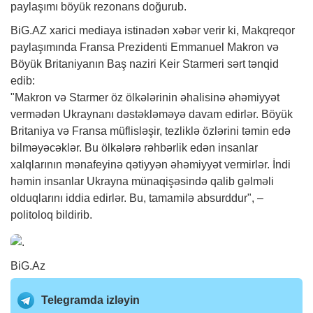
paylaşımı böyük rezonans doğurub.
BiG.AZ
xarici mediaya istinadən
xəbər
verir ki, Makqreqor
paylaşımında Fransa Prezidenti Emmanuel Makron və
Böyük Britaniyanın Baş naziri Keir Starmeri sərt tənqid
edib:
"Makron və Starmer öz ölkələrinin əhalisinə əhəmiyyət
vermədən Ukraynanı dəstəkləməyə davam edirlər. Böyük
Britaniya və Fransa müflisləşir, tezliklə özlərini təmin edə
bilməyəcəklər. Bu ölkələrə rəhbərlik edən insanlar
xalqlarının mənafeyinə qətiyyən əhəmiyyət vermirlər. İndi
həmin insanlar Ukrayna münaqişəsində qalib gəlməli
olduqlarını iddia edirlər. Bu, tamamilə absurddur", –
politoloq bildirib.
BiG.Az
Telegramda izləyin