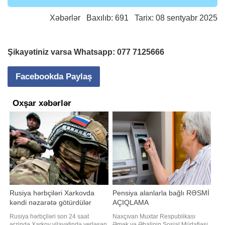
Xəbərlər
Baxılıb: 691 Tarix: 08 sentyabr 2025
Şikayətiniz varsa Whatsapp:
077 7125666
Facebookda Paylaş
Oxşar xəbərlər
Rusiya hərbçiləri Xarkovda
Pensiya alanlarla bağlı RƏSMİ
kəndi nəzarətə götürdülər
AÇIQLAMA
Rusiya hərbçiləri son 24 saat
Naxçıvan Muxtar Respublikası
ərzində Xarkov vilayətində yerləşən
Əmək və Əhalinin Sosial Müdafiəsi