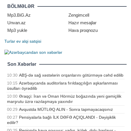
həftəsi ilə işləyənlər 4 gün istirahət
BÖLMƏLƏR
edəcəklər. Beləliklə, 2026-c
Mp3.BiG.Az
Zengimcell
Unvan.az
Hazır mesajlar
Mp3 yukle
Hava proqnozu
Turlar
ev alqi satqisi
Son Xəbərlər
10:30
ABŞ-də sağ xəstələrin orqanlarını götürməyə cəhd edilib
10:15
Azərbaycanda auditorlara fırıldaqçılığın aşkarlanması
üsulları öyrədilib
10:00
Əraqçi: İran və Oman Hörmüz boğazında yeni gəmiçilik
marşrutu üzrə razılaşmaya yaxındır
00:29
Avqustda MÜTLƏQ ALIN - Sonra tapmayacaqsınız
00:27
Pensiyalarla bağlı İLK DƏFƏ AÇIQLANDI - Dəyişiklik
edilir?
00:25
Regionda hava soyuyur: yağış, külək, dolu başlayır -