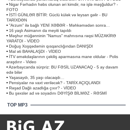
•
Nigar Fərhadın həbs olunan əri kimdir, nə işlə məşğuldur? -
FOTO
•
İSTİ GÜNLƏR BİTİR: Güclü külək və leysan gəlir - BU
TARİXDƏN
•
"Arzum" ilə bağlı YENİ XƏBƏR - Məhkəmədən sonra…
•
16 yaşlı Asimanın da meyiti tapıldı
•
Məşhur müğənninin "Namus" mahnısına rəqsi MÜZAKİRƏ
YARATDI - VİDEO
•
Doğuş Xoşqədəmin qısqanclığından DANIŞDI
•
Mal əti BAHALAŞDI - VİDEO
•
İTV əməkdaşlarının çəkiliş aparmasına mane oldular - Polis
araşdırır - Video
•
Azərbaycanda sürpriz: BU FƏSİL UZANACAQ - 5 ay davam
edə bilər
•
Yaşasaydı, 35 yaşı olacaqdı…
•
Pensiyalar nə vaxt veriləcək? - TARİX AÇIQLANDI
•
Rəşad Dağlı azadlığa çıxır? - VİDEO
•
Bu şəxslər ad və soyadını DƏYİŞƏ BİLMƏZ - RƏSMİ
TOP MP3