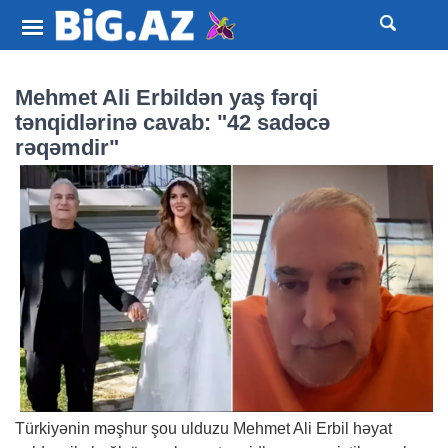
Mehmet Ali Erbildən yaş fərqi
tənqidlərinə cavab: "42 sadəcə
rəqəmdir"
Türkiyənin məşhur şou ulduzu Mehmet Ali Erbil həyat