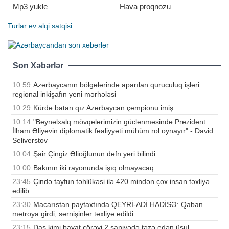
Mp3 yukle
Hava proqnozu
Turlar
ev alqi satqisi
Son Xəbərlər
10:59
Azərbaycanın bölgələrində aparılan quruculuq işləri:
regional inkişafın yeni mərhələsi
10:29
Kürdə batan qız Azərbaycan çempionu imiş
10:14
"Beynəlxalq mövqelərimizin güclənməsində Prezident
İlham Əliyevin diplomatik fəaliyyəti mühüm rol oynayır" - David
Seliverstov
10:04
Şair Çingiz Əlioğlunun dəfn yeri bilindi
10:00
Bakının iki rayonunda işıq olmayacaq
23:45
Çində tayfun təhlükəsi ilə 420 mindən çox insan təxliyə
edilib
23:30
Macarıstan paytaxtında QEYRİ-ADİ HADİSƏ: Qaban
metroya girdi, sərnişinlər təxliyə edildi
23:15
Daş kimi bayat çörəyi 2 saniyədə təzə edən üsul