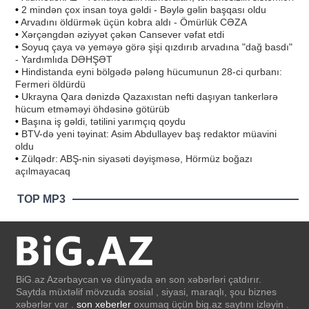
•
2 mindən çox insan toya gəldi - Bəylə gəlin başqası oldu
•
Arvadını öldürmək üçün kobra aldı - Ömürlük CƏZA
•
Xərçəngdən əziyyət çəkən Cansever vəfat etdi
•
Soyuq çaya və yeməyə görə şişi qızdırıb arvadına "dağ basdı"
- Yardımlıda DƏHŞƏT
•
Hindistanda eyni bölgədə pələng hücumunun 28-ci qurbanı:
Fermeri öldürdü
•
Ukrayna Qara dənizdə Qazaxıstan nefti daşıyan tankerlərə
hücum etməməyi öhdəsinə götürüb
•
Başına iş gəldi, tətilini yarımçıq qoydu
•
BTV-də yeni təyinat: Asim Abdullayev baş redaktor müavini
oldu
•
Zülqədr: ABŞ-nin siyasəti dəyişməsə, Hörmüz boğazı
açılmayacaq
TOP MP3
BiG.az Azərbaycan və dünyada ən son xəbərləri çatdırır.
Saytda müxtəlif mövzuda sosial , siyasi, maraqlı, şou biznes
xəbərlər var .
son xeberler
oxumaq üçün big.az saytını izləyin .