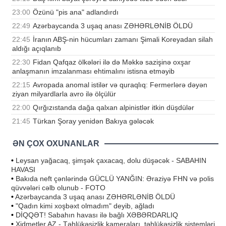
23:00
Özünü "pis ana" adlandırdı
22:49
Azərbaycanda 3 uşaq anası ZƏHƏRLƏNİB ÖLDÜ
22:45
İranın ABŞ-nin hücumları zamanı Şimali Koreyadan silah
aldığı açıqlanıb
22:30
Fidan Qafqaz ölkələri ilə də Məkkə sazişinə oxşar
anlaşmanın imzalanması ehtimalını istisna etməyib
22:15
Avropada anomal istilər və quraqlıq: Fermerlərə dəyən
ziyan milyardlarla avro ilə ölçülür
22:00
Qırğızıstanda dağa qalxan alpinistlər itkin düşdülər
21:45
Türkan Şoray yenidən Bakıya gələcək
ƏN ÇOX OXUNANLAR
•
Leysan yağacaq, şimşək çaxacaq, dolu düşəcək - SABAHIN
HAVASI
•
Bakıda neft çənlərində GÜCLÜ YANĞIN: Əraziyə FHN və polis
qüvvələri cəlb olunub - FOTO
•
Azərbaycanda 3 uşaq anası ZƏHƏRLƏNİB ÖLDÜ
•
"Qadın kimi xoşbəxt olmadım" deyib, ağladı
•
DİQQƏT! Sabahın havası ilə bağlı XƏBƏRDARLIQ
•
Xidmetler.AZ - Təhlükəsizlik kameraları, təhlükəsizlik sistemləri