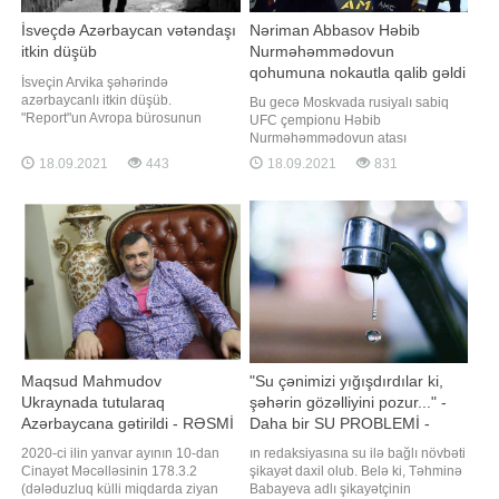
İsveçdə Azərbaycan vətəndaşı
Nəriman Abbasov Həbib
itkin düşüb
Nurməhəmmədovun
qohumuna nokautla qalib gəldi
İsveçin Arvika şəhərində
- VİDEO
azərbaycanlı itkin düşüb.
Bu gecə Moskvada rusiyalı sabiq
"Report"un Avropa bürosunun
UFC çempionu Həbib
məlumatına görə, Azərbaycan
Nurməhəmmədovun atası
vətəndaşı, 39 yaşlı İltimas
Əbdülmanaf Nurməhəmmədovun
18.09.2021
443
18.09.2021
831
Mirzəyevdən sentyabrın 15-dən
xatirəsinə həsr edilən turnir keçirilib.
etibarən xəbər almaq mümkün
xəbər verir ki, yarış çərçivəsində
olmayıb. O, evdən çıxdıqdan bir
azərbaycanlı döyüşçü Nəriman
qədər sonra əlaqə kəsilib. Hazırda
Abbasov rusiyalı Şamil Zavurovla
polis azərbaycanlının axtarışın
qarşılaşıb. Abbasov rəqibini ilk
raunddaca nokauta salıb. Qey
Maqsud Mahmudov
"Su çənimizi yığışdırdılar ki,
Ukraynada tutularaq
şəhərin gözəlliyini pozur..." -
Azərbaycana gətirildi - RƏSMİ
Daha bir SU PROBLEMİ -
ŞİKAYƏT - AÇIQLAMA
2020-ci ilin yanvar ayının 10-dan
ın redaksiyasına su ilə bağlı növbəti
Cinayət Məcəlləsinin 178.3.2
şikayət daxil olub. Belə ki, Təhminə
(dələduzluq külli miqdarda ziyan
Babayeva adlı şikayətçinin