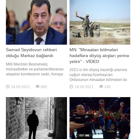
xəttinə məlumat daxil olub. -ın
"Məni bağışla, gözəl anam.
Fövqəladə Hallar Nazirliyinin (FHN)
Qardaşlarıma və dostlarıma vaxt
saytına istinadən verdiyi xəbərinə
ayırmadan köçüb getdim"
görə
Səməd Seyidovun rəhbəri
MN: "Minaatan bölmələri
olduğu Mərkəz bağlandı
hədəflərə döyüş atışları yerinə
yetirir" - VİDEO
Milli Məclisin Beynəlxalq
münasibətlər və parlamentlərarası
2021-ci ilin döyüş hazırlığı planına
əlaqələr komitəsinin sədri, Avropa
uyğun olaraq Azərbaycan
Şurası Parlament
Ordusunun minaatan bölmələri ilə
Assambleyasındakı nümayəndə
keçirilən intensiv döyüş hazırlığı
18.09.2021
865
18.09.2021
245
heyətinin rəhbəri Səməd Seyidovun
məşğələləri davam edir. Müdafiə
başçısı olduğu Siyasi Psixologiya
Nazirliyindən BİG.AZ-a verilən
Mərkəzi (SPM) fəaliyyətini
məlumata görə, məşğələlərdə
dayandırıb. Mərkəzin fəaliyyətini
batareyanın atəş mövqeyini tutması
dayandırmasına səbəb maliyyə
və komanda müşahidə
problemini
məntəqəsinin açılması tapşırıqlar