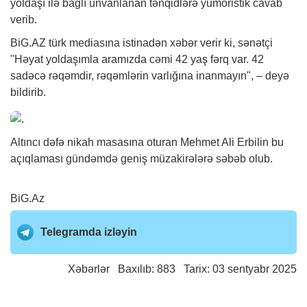
yoldaşı ilə bağlı ünvanlanan tənqidlərə yumoristik cavab
verib.
BiG.AZ
türk mediasına istinadən
xəbər
verir ki, sənətçi
"Həyat yoldaşımla aramızda cəmi 42 yaş fərq var. 42
sadəcə rəqəmdir, rəqəmlərin varlığına inanmayın", – deyə
bildirib.
Altıncı dəfə nikah masasına oturan Mehmet Ali Erbilin bu
açıqlaması gündəmdə geniş müzakirələrə səbəb olub.
BiG.Az
Telegramda izləyin
Xəbərlər
Baxılıb: 883 Tarix: 03 sentyabr 2025