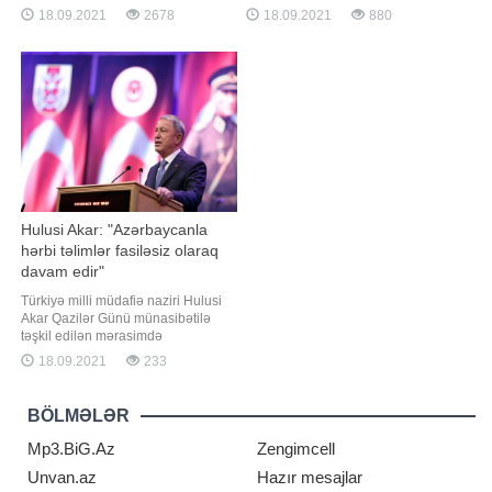
vurmaqla törədildikdə) maddəsi ilə
sözlərinə görə, Nizami rayonu
18.09.2021
2678
18.09.2021
880
Daxili İşlər Nazirliyi tərəfindən
"Naxçıvanski" 94B ünvanında
beynəlxalq axtarışa verilmiş
gündüz saat 11-də suyu azalda-
Mahmudov Maqsud Soltan oğlu bu
azalda tam kəsirlər, axşamüstü 6, 7-
il iyul ayında Ukrayna Respublikası
də yenidən açırlar:. "Gecə 12-yə
ərazisində tutulub. Bu barədə Baş
işləmiş isə yenə kəsirlər
Prokurorlu
Hulusi Akar: "Azərbaycanla
hərbi təlimlər fasiləsiz olaraq
davam edir"
Türkiyə milli müdafiə naziri Hulusi
Akar Qazilər Günü münasibətilə
təşkil edilən mərasimdə
Azərbaycana dəstək çıxışı edib. Bu
18.09.2021
233
barədə məlumat Türkiyə Milli
Müdafiə Nazirliyinin rəsmi saytında
yerləşdirilib. Qəhrəman Türkiyə
BÖLMƏLƏR
ordusunun sivilizasiyanın və tarixin
yüklədiyi məsuliyyət hissi ilə dost və
Mp3.BiG.Az
Zengimcell
qarda
Unvan.az
Hazır mesajlar