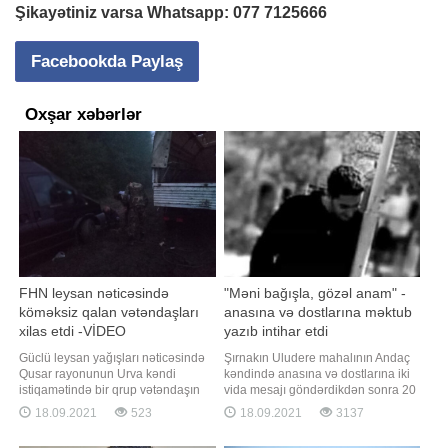
Şikayətiniz varsa Whatsapp:
077 7125666
Facebookda Paylaş
Oxşar xəbərlər
FHN leysan nəticəsində
"Məni bağışla, gözəl anam" -
köməksiz qalan vətəndaşları
anasına və dostlarına məktub
xilas etdi -VİDEO
yazıb intihar etdi
Güclü leysan yağışları nəticəsində
Şırnakın Uludere mahalının Andaç
Qusar rayonunun Urva kəndi
kəndində anasına və dostlarına iki
istiqamətində bir qrup vətəndaşın
vida mesajı göndərdikdən sonra 20
köməksiz vəziyyətdə qalması
yaşlı bir gənc 35 metr yüksəklikdəki
18.09.2021
523
18.09.2021
3137
barədə Fövqəladə Hallar
uçurumdan tullanaraq intihar edib.
Nazirliyinin "112" qaynar telefon
Anasına göndərdiyi mesajda gəncin