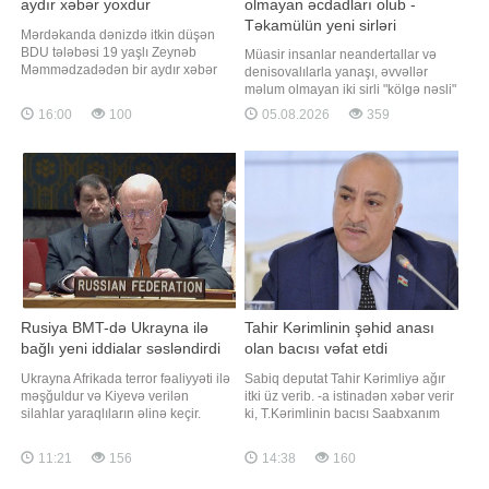
aydır xəbər yoxdur
olmayan əcdadları olub -
Təkamülün yeni sirləri
Mərdəkanda dənizdə itkin düşən
BDU tələbəsi 19 yaşlı Zeynəb
Müasir insanlar neandertallar və
Məmmədzadədən bir aydır xəbər
denisovalılarla yanaşı, əvvəllər
yoxdur. "Qafqazinfo" xəbər verir ki,
məlum olmayan iki sirli "kölgə nəsli"
bu barədə itkin tələbənin yaxını
ilə də qarışıblar. Qaynarinfo xəbər
16:00
100
05.08.2026
359
Üzeyir Eldar Cəfərov sosial şəbəkə
verir ki, bu barədə "Sci.News" nəşri
hesabında paylaşım edib. Onun
Kaliforniya Universitetinin Berkli
sözlərinə görə, bu gün artıq 30 gün
kampusunun rəhbərliyi ilə aparılan
tamam olur ki, Zeynəblə bağl
yeni araşdırmaya istinadən məluma
Rusiya BMT-də Ukrayna ilə
Tahir Kərimlinin şəhid anası
bağlı yeni iddialar səsləndirdi
olan bacısı vəfat etdi
Ukrayna Afrikada terror fəaliyyəti ilə
Sabiq deputat Tahir Kərimliyə ağır
məşğuldur və Kiyevə verilən
itki üz verib. -a istinadən xəbər verir
silahlar yaraqlıların əlinə keçir.
ki, T.Kərimlinin bacısı Saabxanım
xəbər verir ki, bu iddianı Rusiyanın
uzunsürən xəstəlikdən sonra vəfat
BMT-dəki daimi nümayəndəsi Vasili
edib. Mərhum bu gün Şamaxı şəhər
11:21
156
14:38
160
Nebenzya missiyanın rəsmi internet
qəbiristanlığında dəfn olunacaq.
səhifəsində yayımlanan
Qeyd edək ki, mərhum həm də