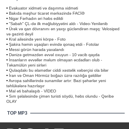
•
Evakuator xidməti və daşınma xidməti
•
Bakıda məşhur ticarət mərkəzində FACİƏ
•
Nigar Fərhadın əri həbs edildi
•
"Sabah" ÇL-də ilk məğlubiyyətini aldı - Video-Yenilənib
•
Ürək və qan dövranını ən yaxşı gücləndirən məşq: Velosiped
və gəzinti deyil
•
Kral ailəsində yeni körpə - Foto
•
Şakira həmin uşaqları evində qonaq etdi - Fotolar
•
Messi görün harada yaxalandı
•
Dənizə getməzdən əvvəl oxuyun - 10 vacib qayda
•
İnsanların əvvəllər məlum olmayan əcdadları olub -
Təkamülün yeni sirləri
•
Qulaqdakı bu əlamətlər ciddi xəstəlik xəbərçisi ola bilər
•
İran və Oman Hörmüz boğazı üzrə razılığa gəldilər
•
Avropa sahillərində sunamilər artır: Bəzi şəhərlər yeni
təhlükələrə hazırlaşır
•
Mal əti bahalaşıb - VİDEO
•
Sım şəlaləsində çimən turisti söydü, həbs olundu - Qəribə
OLAY
TOP MP3