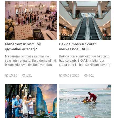
açıqlamasında səsləndirib.
şəhid anası olub. Onun oğlu Şahin
Nebenzya bildirib ki, söhbət pilotsuz
Seyidov 1989-cu ildə Bakı Dövlə
uçu
Məhərrəmlik bitir: Toy
Bakıda məşhur ticarət
qiymətləri artacaq?
mərkəzində FACİƏ
Məhərrəmliyin başa çatmasına
Bakıda ticarət mərkəzində bədbəxt
sayılı günlər qalıb. Bu o deməkdir ki,
hadisə olub. BİG.AZ -a istiandla
ölkəmizdə toy mövsümü yenidən
xəbər verir ki, hadisə Nizami rayonu
canlanmağa başlayacaq.
ərazisində yerləşən "Laçın" ticarət
Evlənməyə hazırlaşan cütlükləri ən
mərkəzində baş verib. Burada
15:10
131
05.08.2026
661
çox maraqlandıran məsələlərdən
çalışan şəxslərdən biri liftin
biri şadlıq saraylarında qiymətlərin
şaxtasına düşüb. O, özəl
dəyişib-dəyişməməsi, eləcə də
klinikalardan birinə çatdırılsa da
uyğun tarix tapmağın
həyatını xilas etmək mümkün
mümkünlüyüdür. Bəs real duru
olmayıb