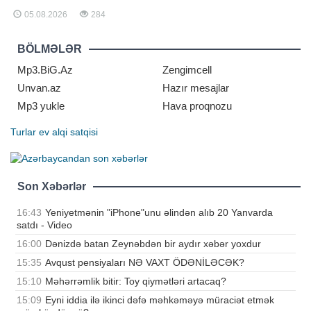
yaranacaq". "Qafqazinfo" xəbər verir
05.08.2026
284
ki, "Bakı Metropoliteni"nin mətbuat
xidmətinin rəhbəri Bəxtiyar
Məmmədov jurnalistlərə
BÖLMƏLƏR
açıqlamasınd
Mp3.BiG.Az
Zengimcell
Unvan.az
Hazır mesajlar
Mp3 yukle
Hava proqnozu
Turlar
ev alqi satqisi
Son Xəbərlər
16:43
Yeniyetmənin "iPhone"unu əlindən alıb 20 Yanvarda
satdı - Video
16:00
Dənizdə batan Zeynəbdən bir aydır xəbər yoxdur
15:35
Avqust pensiyaları NƏ VAXT ÖDƏNİLƏCƏK?
15:10
Məhərrəmlik bitir: Toy qiymətləri artacaq?
15:09
Eyni iddia ilə ikinci dəfə məhkəməyə müraciət etmək