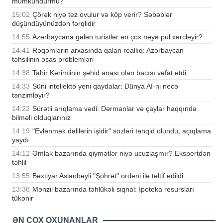
mümkündürmü?
15:02
Çörək niyə tez ovulur və köp verir? Səbəblər
düşündüyünüzdən fərqlidir
14:55
Azərbaycana gələn turistlər ən çox nəyə pul xərcləyir?
14:41
Rəqəmlərin arxasında qalan reallıq: Azərbaycan
təhsilinin əsas problemləri
14:38
Tahir Kərimlinin şəhid anası olan bacısı vəfat etdi
14:33
Süni intellektə yeni qaydalar: Dünya AI-ni necə
tənzimləyir?
14:22
Sürətli arıqlama vədi: Dərmanlar və çaylar haqqında
bilməli olduqlarınız
14:19
"Evlənmək dəlilərin işidir" sözləri tənqid olundu, açıqlama
yaydı
14:12
Əmlak bazarında qiymətlər niyə ucuzlaşmır? Ekspertdən
təhlil
13:55
Bəxtiyar Aslanbəyli "Şöhrət" ordeni ilə təltif edildi
13:38
Mənzil bazarında təhlükəli siqnal: İpoteka resursları
tükənir
ƏN ÇOX OXUNANLAR