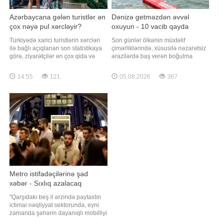
Azərbaycana gələn turistlər ən
Dənizə getməzdən əvvəl
çox nəyə pul xərcləyir?
oxuyun - 10 vacib qayda
Türkiyədə xarici turistlərin xərcləri
Son günlər ölkənin müxtəlif
ilə bağlı açıqlanan son statistikaya
çimərliklərində, xüsusilə nəzarətsiz
görə, ziyarətçilər ən çox qida və
ərazilərdə baş verən boğulma
içkiyə pul xərcləyirlər. Bu statistika
hadisələri narahatlıq doğurur.
turistlərin səfər zamanı hansı
"Qafqazinfo" xəbər verir ki, bu cür
14:55
121
05.08.2026
367
sahələrə daha çox vəsait ayırdığına
hadisələrin əksəriyyəti təhlükəsizlik
marağı artırıb. Bəs Azərbaycanda
qaydalarına əməl olunmaması ilə
vəziyyət necədir? Ölkəmizə gələn
bağlıdır. Boğulma riskini minimuma
turistlər daha çox hans
endirmək üçün aşağıdakı
təhlükəsizli
Metro istifadəçilərinə şad
xəbər - Sıxlıq azalacaq
"Qarşıdakı beş il ərzində paytaxtın
ictimai nəqliyyat sektorunda, eyni
zamanda şəhərin dayanıqlı mobilliyi
istiqamətində əsaslı dönüş nöqtəsi