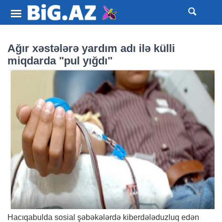
Ağır xəstələrə yardım adı ilə külli
miqdarda "pul yığdı"
Hacıqabulda sosial şəbəkələrdə kiberdələduzluq edən