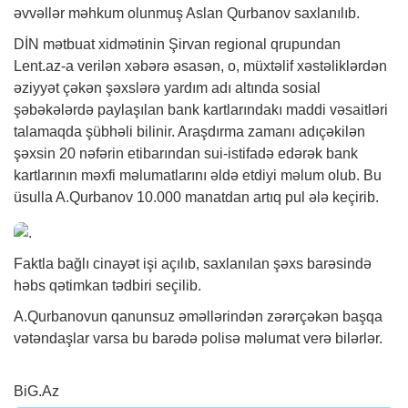
əvvəllər məhkum olunmuş Aslan Qurbanov saxlanılıb.
DİN mətbuat xidmətinin Şirvan regional qrupundan
Lent.az-a verilən
xəbərə
əsasən, o, müxtəlif xəstəliklərdən
əziyyət çəkən şəxslərə yardım adı altında sosial
şəbəkələrdə paylaşılan bank kartlarındakı maddi vəsaitləri
talamaqda şübhəli bilinir. Araşdırma zamanı adıçəkilən
şəxsin 20 nəfərin etibarından sui-istifadə edərək bank
kartlarının məxfi məlumatlarını əldə etdiyi məlum olub. Bu
üsulla A.Qurbanov 10.000 manatdan artıq pul ələ keçirib.
Faktla bağlı cinayət işi açılıb, saxlanılan şəxs barəsində
həbs qətimkan tədbiri seçilib.
A.Qurbanovun qanunsuz əməllərindən zərərçəkən başqa
vətəndaşlar varsa bu barədə polisə məlumat verə bilərlər.
BiG.Az