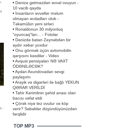
•
Dənizə getməzdən əvvəl oxuyun -
"
10 vacib qayda
ət
•
İnsanların əvvəllər məlum
olmayan əcdadları olub -
Təkamülün yeni sirləri
usi
•
Ronaldonun 30 milyonluq
"oyuncaq"ları... - Fotolar
•
Dənizdə batan Zeynəbdən bir
r
aydır xəbər yoxdur
•
Onu görmək üçün avtomobilin
qarşısını kəsdilər - Video
•
Avqust pensiyaları NƏ VAXT
ÖDƏNİLƏCƏK?
•
Aydan Axundovadan sevgi
paylaşımı
•
Arayik və digərləri ilə bağlı YEKUN
QƏRAR VERİLDİ
•
Tahir Kərimlinin şəhid anası olan
bacısı vəfat etdi
•
Çörək niyə tez ovulur və köp
ə -
verir? Səbəblər düşündüyünüzdən
fərqlidir
z
TOP MP3
-