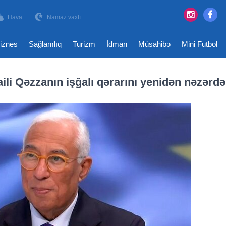
Hava
Namaz vaxtı
iznes
Sağlamlıq
Turizm
İdman
Müsahibə
Mini Futbol
ili Qəzzanın işğalı qərarını yenidən nəzərd