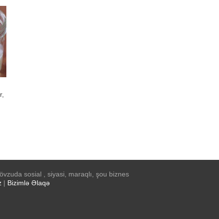
r,
ar.
al
vzuda sosial , siyasi, maraqlı, şou biznes
z
|
Bizimlə Əlaqə