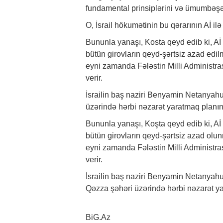
fundamental prinsiplərini və ümumbəşəri
O, İsrail hökumətinin bu qərarının Aİ il
Bununla yanaşı, Kosta qeyd edib ki, Aİ
bütün girovların qeyd-şərtsiz azad edil
eyni zamanda Fələstin Milli Administra
verir.
İsrailin baş naziri Benyamin Netanyahun
üzərində hərbi nəzarət yaratmaq planını
Bununla yanaşı, Koşta qeyd edib ki, Aİ
bütün girovların qeyd-şərtsiz azad olun
eyni zamanda Fələstin Milli Administra
verir.
İsrailin baş naziri Benyamin Netanyahu
Qəzza şəhəri üzərində hərbi nəzarət y
BiG.Az