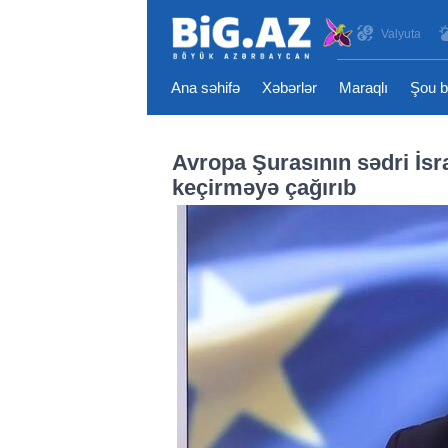
Valyuta
Ana səhifə
Xəbərlər
Maraqlı
Şou b
Avropa Şurasının sədri İsra
keçirməyə çağırıb