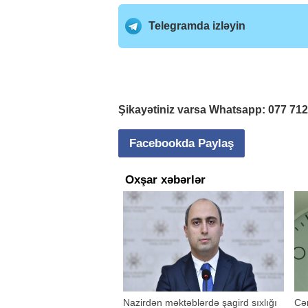
Telegramda izləyin
Şikayətiniz varsa Whatsapp:
077 71
Facebookda Paylaş
Oxşar xəbərlər
Nazirdən məktəblərdə şagird sıxlığı
Cən