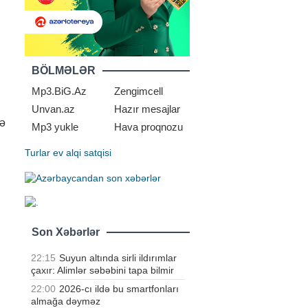
BÖLMƏLƏR
Mp3.BiG.Az
Zengimcell
Unvan.az
Hazır mesajlar
lə
Mp3 yukle
Hava proqnozu
Turlar
ev alqi satqisi
Son Xəbərlər
22:15
Suyun altında sirli ildırımlar
çaxır: Alimlər səbəbini tapa bilmir
22:00
2026-cı ildə bu smartfonları
almağa dəyməz