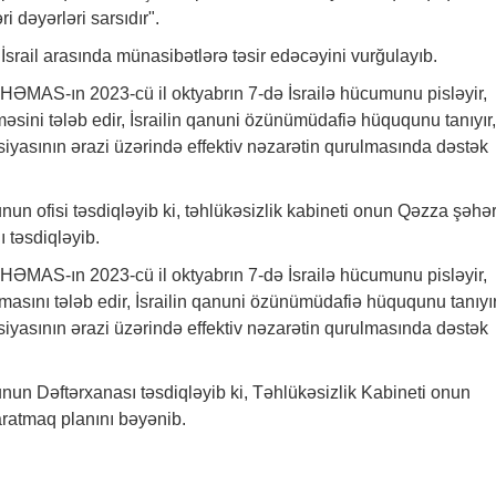
 dəyərləri sarsıdır".
ə İsrail arasında münasibətlərə təsir edəcəyini vurğulayıb.
 HƏMAS-ın 2023-cü il oktyabrın 7-də İsrailə hücumunu pisləyir,
məsini tələb edir, İsrailin qanuni özünümüdafiə hüququnu tanıyır,
siyasının ərazi üzərində effektiv nəzarətin qurulmasında dəstək
un ofisi təsdiqləyib ki, təhlükəsizlik kabineti onun Qəzza şəhər
 təsdiqləyib.
 HƏMAS-ın 2023-cü il oktyabrın 7-də İsrailə hücumunu pisləyir,
masını tələb edir, İsrailin qanuni özünümüdafiə hüququnu tanıyır
siyasının ərazi üzərində effektiv nəzarətin qurulmasında dəstək
nun Dəftərxanası təsdiqləyib ki, Təhlükəsizlik Kabineti onun
aratmaq planını bəyənib.