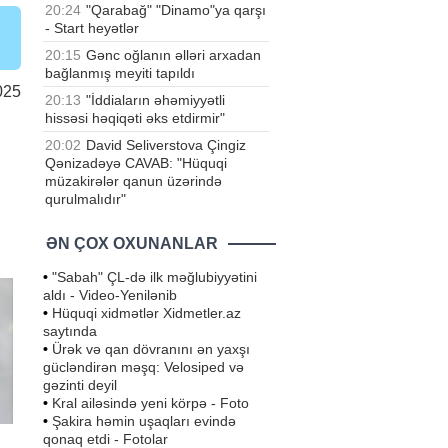
20:24
"Qarabağ" "Dinamo"ya qarşı
- Start heyətlər
20:15
Gənc oğlanın əlləri arxadan
bağlanmış meyiti tapıldı
025
20:13
"İddiaların əhəmiyyətli
hissəsi həqiqəti əks etdirmir"
20:02
David Seliverstova Çingiz
Qənizadəyə CAVAB: "Hüquqi
müzakirələr qanun üzərində
qurulmalıdır"
ƏN ÇOX OXUNANLAR
•
"Sabah" ÇL-də ilk məğlubiyyətini
aldı - Video-Yenilənib
•
Hüquqi xidmətlər Xidmetler.az
saytında
•
Ürək və qan dövranını ən yaxşı
gücləndirən məşq: Velosiped və
gəzinti deyil
•
Kral ailəsində yeni körpə - Foto
•
Şakira həmin uşaqları evində
qonaq etdi - Fotolar