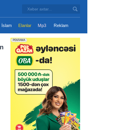
İslam
Elanlar
Mp3
Reklam
ən