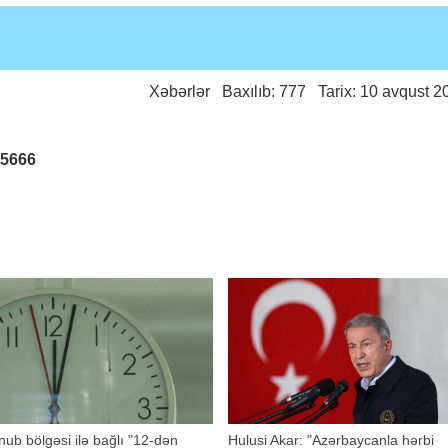
Xəbərlər
Baxılıb: 777 Tarix: 10 avqust 2
25666
ub bölgəsi ilə bağlı "12-dən
Hulusi Akar: "Azərbaycanla hərbi