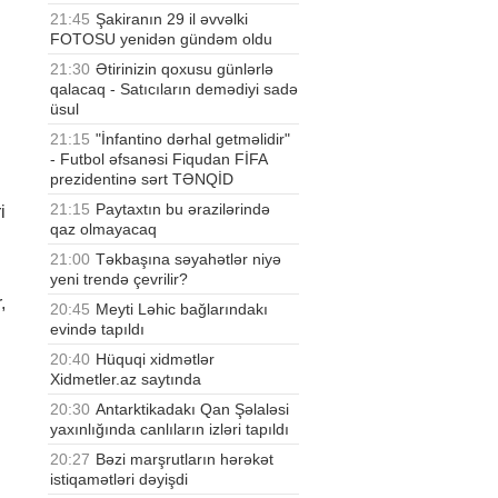
21:45
Şakiranın 29 il əvvəlki
FOTOSU yenidən gündəm oldu
21:30
Ətirinizin qoxusu günlərlə
qalacaq - Satıcıların demədiyi sadə
üsul
21:15
"İnfantino dərhal getməlidir"
- Futbol əfsanəsi Fiqudan FİFA
prezidentinə sərt TƏNQİD
21:15
Paytaxtın bu ərazilərində
i
qaz olmayacaq
21:00
Təkbaşına səyahətlər niyə
yeni trendə çevrilir?
,
20:45
Meyti Ləhic bağlarındakı
evində tapıldı
20:40
Hüquqi xidmətlər
Xidmetler.az saytında
20:30
Antarktikadakı Qan Şəlaləsi
yaxınlığında canlıların izləri tapıldı
20:27
Bəzi marşrutların hərəkət
istiqamətləri dəyişdi