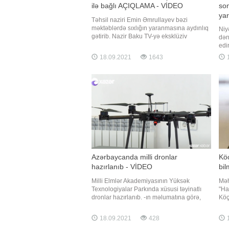
ilə bağlı AÇIQLAMA - VİDEO
son
ya
Təhsil naziri Emin Əmrullayev bəzi
məktəblərdə sıxlığın yaranmasına aydınlıq
Niy
gətirib. Nazir Baku TV-yə eksklüziv
dən
müsahibəsində bildirib ki, Azərbaycanda
edir
valideynə övladı üçün həm məktəb, həm
nit
18.09.2021
1643
1
də müəllim seçmək hüququ verilib:.
şəb
"Valideyn elektron qeydiyyatdan keçdikdən
deyi
sonra bütün sinifləri sistemd
"Ço
Azərbaycanda milli dronlar
Kö
hazırlanıb - VİDEO
bi
Milli Elmlər Akademiyasının Yüksək
Məh
Texnologiyalar Parkında xüsusi təyinatlı
"Ha
dronlar hazırlanıb. -ın məlumatına görə,
Köç
pilotsuz uçuş aparatları sifarişlər əsasında
edi
yerli mütəxəssislər tərəfindən hazırlanıb.
"Ha
18.09.2021
428
1
Dronlari uçuş vaxtları, yükdaşıma və
məl