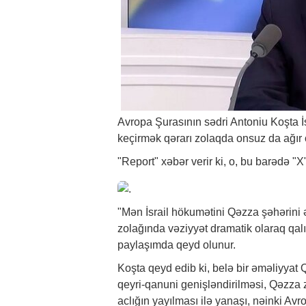
Avropa Şurasının sədri Antoniu Koşta 
keçirmək qərarı zolaqda onsuz da ağır 
"Report" xəbər verir ki, o, bu barədə "
"Mən İsrail hökumətini Qəzza şəhərini
zolağında vəziyyət dramatik olaraq qalı
paylaşımda qeyd olunur.
Koşta qeyd edib ki, belə bir əməliyyat
qeyri-qanuni genişləndirilməsi, Qəzza z
aclığın yayılması ilə yanaşı, nəinki Av