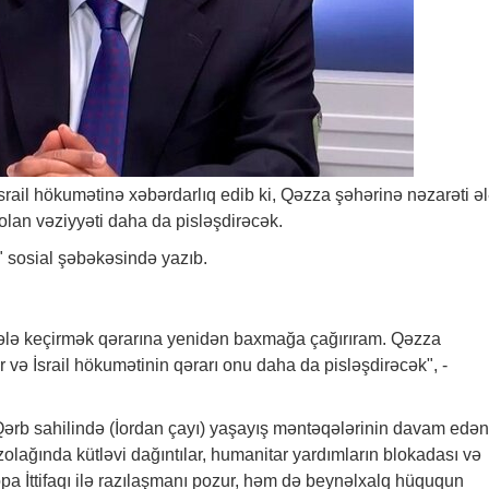
İsrail hökumətinə
xəbər
darlıq edib ki, Qəzza şəhərinə nəzarəti ə
olan vəziyyəti daha da pisləşdirəcək.
X" sosial şəbəkəsində yazıb.
 ələ keçirmək qərarına yenidən baxmağa çağırıram. Qəzza
r və İsrail hökumətinin qərarı onu daha da pisləşdirəcək", -
 Qərb sahilində (İordan çayı) yaşayış məntəqələrinin davam edən
olağında kütləvi dağıntılar, humanitar yardımların blokadası və
ropa İttifaqı ilə razılaşmanı pozur, həm də beynəlxalq hüququn