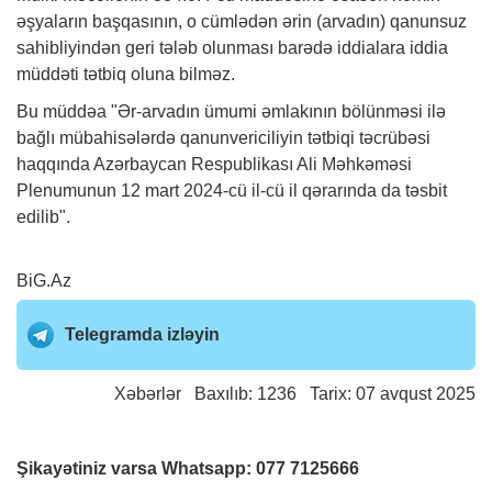
əşyaların başqasının, o cümlədən ərin (arvadın) qanunsuz
sahibliyindən geri tələb olunması barədə iddialara iddia
müddəti tətbiq oluna bilməz.
Bu müddəa "Ər-arvadın ümumi əmlakının bölünməsi ilə
bağlı mübahisələrdə qanunvericiliyin tətbiqi təcrübəsi
haqqında Azərbaycan Respublikası Ali Məhkəməsi
Plenumunun 12 mart 2024-cü il-cü il qərarında da təsbit
edilib".
BiG.Az
Telegramda izləyin
Xəbərlər
Baxılıb: 1236 Tarix: 07 avqust 2025
Şikayətiniz varsa Whatsapp:
077 7125666