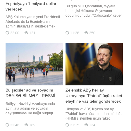
Esprielyaya 1 milyard dollar
Bu gün Milli Qəhrəman, təyyarə
veriləcək
bələdçisi Hökumə Əliyevanın
doğum günüdür. "Qafqazinfo" xəbər
ABŞ Kolumbiyanın yeni Prezidenti
verir ki, Hökumə Cəlil qızı Əliyeva 8
Abelardo de la Esprielyanın
avqust 1991-ci ildə Kəlbəcərdə
administrasiyasını dəstəkləmək
anadan olub. Ailəsi 1993-cü ildə
məqsədilə 1 milyard dollar vəsait
22:00
121
11:28
250
işğal səbəbindən məcburi köçkün
ayıracaq. xəbər verir ki, bu barədə
düşərək əvvəlcə Bərdədə, sonra isə
Dövlət Departamentinin mətbuat
Rusiyada yaşayıb. O, Volqoqradd
xidmətinin yaydığı bəyanatda
bildirilib. Sənəddə qeyd olunur ki,
ABŞ Prezidenti Donald Trampın
administrasiyas
Bu şəxslər ad və soyadını
Zelenski: ABŞ hər ay
DƏYİŞƏ BİLMƏZ - RƏSMİ
Ukraynaya "Patriot" üçün raket
əleyhinə vasitələr göndərəcək
Ədliyyə Nazirliyi Azərbaycanda
adın, ata adının və soyadın
Ukrayna və ABŞ Kiyevə hər ay
dəyişdirilməsi ilə bağlı hüquqi
"Patriot" hava hücumundan müdafiə
proseduru və vətəndaşların bilməli
(HHM) sistemləri üçün raket
olduğu əsas qaydaları bir daha
əleyhinə vasitələrin tədarük
22:46
189
21:15
134
xatırladıb. "Bakupost" xəbər verir ki,
edilməsi barədə razılığa gəliblər.