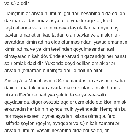
və s.) aiddir.
Həmçinin ər-arvadın ümumi gəlirləri hesabına əldə edilən
daşınar və daşınmaz əşyalar, qiymətli kağızlar, kredit
təşkilatlarına və s. kommersiya təşkilatlarına qoyulmuş
paylar, əmanətlər, kapitaldan olan paylar və əmlakın ər-
arvaddan kimin adına əldə olunmasından, yaxud əmanətin
kimin adına və ya kim tərəfindən qoyulmasından asılı
olmayaraq nikah dövründə ər-arvadın qazandığı hər hansı
sair əmlak daxildir. Yuxarıda qeyd edillən əmlaklar ər-
arvadın (onlardan birinin) tələbi ilə bölünə bilər.
Ancaq Ailə Məcəlləsinin 34-cü maddəsinə əsasən nikaha
daxil olanadək ər və arvada məxsus olan əmlak, habelə
nikah dövründə hədiyyə şəklində və ya vərəsəlik
qaydasında, digər əvəzsiz əqdlər üzrə əldə etdikləri əmlak
ər-arvadın hər birinin ayrıca mülkiyyətindədir. Həmçinin bu
normaya əsasən, ziynət əşyaları istisna olmaqla, fərdi
istifadə şeyləri (geyim, ayaqqabı və s.) nikah zamanı ər-
arvadın ümumi vəsaiti hesabına əldə edilsə də, ər-