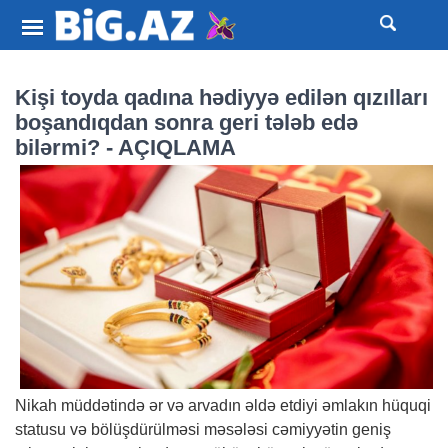
Kişi toyda qadına hədiyyə edilən qızılları
boşandıqdan sonra geri tələb edə
bilərmi? - AÇIQLAMA
Nikah müddətində ər və arvadın əldə etdiyi əmlakın hüquqi
statusu və bölüşdürülməsi məsələsi cəmiyyətin geniş