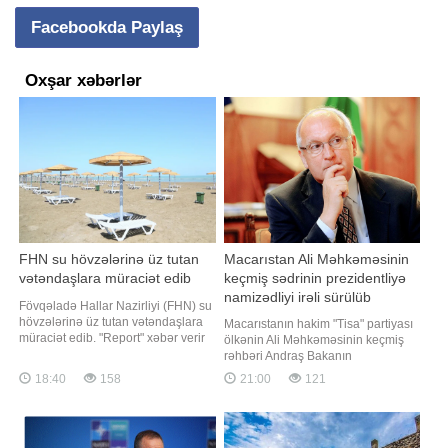
Facebookda Paylaş
Oxşar xəbərlər
FHN su hövzələrinə üz tutan
Macarıstan Ali Məhkəməsinin
vətəndaşlara müraciət edib
keçmiş sədrinin prezidentliyə
namizədliyi irəli sürülüb
Fövqəladə Hallar Nazirliyi (FHN) su
hövzələrinə üz tutan vətəndaşlara
Macarıstanın hakim "Tisa" partiyası
müraciət edib. "Report" xəbər verir
ölkənin Ali Məhkəməsinin keçmiş
ki, nazirliyin yaydığı müraciətdə
rəhbəri Andraş Bakanın
təhlükəsizlik qaydalarına əməl
prezidentliyə namizədliyini irəli
18:40
158
21:00
121
etməyin vacibliyi xatırladılıb.
sürüb. "Report" "Reuters"ə istinadən
"Hazırda ölkə ərazisində, o
xəbər verir ki, bu barədə partiyanın
cümlədən Bakıda və Abşeron
parlament fraksiyası bildirib.
yarımadasında qızmar isti hav
Bakanın avqustun 11-i bu vəzifəyə