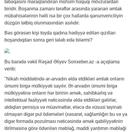
təbəqəsini maraqlandıran mühüm hüquqi mövzulardan
biridir. Boşanma zamanı tərəflər arasında yaranan əmlak
mübahisələrinin həlli isə bir çox hallarda qanunvericiliyin
düzgün tətbiq olunmasından asılıdır.
Bəs görəsən kişi toyda qadına hədiyyə edilən qızılları
boşandıqdan sonra geri tələb edə bilərmi?
Bu barədə vəkil Rəşad Əliyev
Sonxeber.az
-a açıqlama
verib:
"Nikah müddətində ər-arvadın əldə etdikləri əmlak onların
ümumi birgə mülkiyyəti sayılır. Ər-arvadın ümumi birgə
mülkiyyətinə onların hər birinin əmək, sahibkarlıq və
intellektual fəaliyyəti nəticəsində əldə etdikləri gəlirlər,
aldıqları pensiya və müavinətlər, eləcə də xüsusi təyinatı
olmayan digər pul ödəmələri (xəsarət, sağlamlığın bu və ya
digər formada pozulması nəticəsində əmək qabiliyyətinin
itirilməsinə görə ödənilən məbləğ, maddi yardımın məbləği