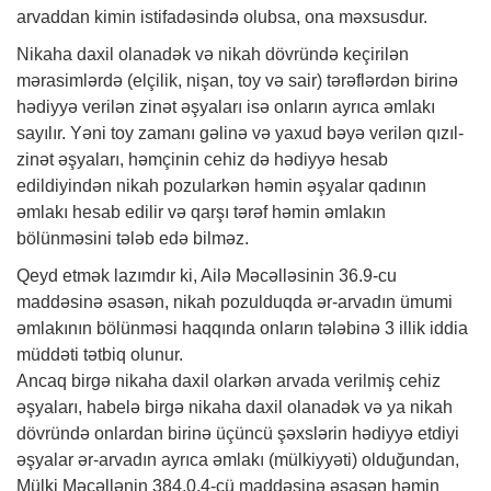
arvaddan kimin istifadəsində olubsa, ona məxsusdur.
Nikaha daxil olanadək və nikah dövründə keçirilən
mərasimlərdə (elçilik, nişan, toy və sair) tərəflərdən birinə
hədiyyə verilən zinət əşyaları isə onların ayrıca əmlakı
sayılır. Yəni toy zamanı gəlinə və yaxud bəyə verilən qızıl-
zinət əşyaları, həmçinin cehiz də hədiyyə hesab
edildiyindən nikah pozularkən həmin əşyalar qadının
əmlakı hesab edilir və qarşı tərəf həmin əmlakın
bölünməsini tələb edə bilməz.
Qeyd etmək lazımdır ki, Ailə Məcəlləsinin 36.9-cu
maddəsinə əsasən, nikah pozulduqda ər-arvadın ümumi
əmlakının bölünməsi haqqında onların tələbinə 3 illik iddia
müddəti tətbiq olunur.
Ancaq birgə nikaha daxil olarkən arvada verilmiş cehiz
əşyaları, habelə birgə nikaha daxil olanadək və ya nikah
dövründə onlardan birinə üçüncü şəxslərin hədiyyə etdiyi
əşyalar ər-arvadın ayrıca əmlakı (mülkiyyəti) olduğundan,
Mülki Məcəllənin 384.0.4-cü maddəsinə əsasən həmin