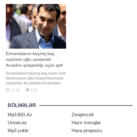
nazirliyin məlumatına əsasən,
"Report" "RBK-Ukraina"ya istinadən
Azərbaycan vətəndaşları 18 yaşına
xəbər verir ki, bu barədə Ukrayna
çatdıqdan sonra adını, ata adın
Prezidenti Volodimir Zelenski
serbiyalı həmkar
Ermənistanın keçmiş baş
nazirinin oğlu saxlanıldı:
Arvadını qısqandığı üçün qətl
sifariş etdi
Ermənistanın keçmiş baş naziri Ovik
Abramyanın oğlu Arqam Abramyan
saxlanılıb. Bu barədə Ermənistan
KİV-ə istinadən məlumat verir. Qeyd
17:20
170
edilir ki, A.Abramyan "Çiçəklənən
Ermənistan" Partiyasının lideri
Qaqik Sarukyanın kürəkənidir. Daha
BÖLMƏLƏR
əvvəl Ermənistan İstintaq
Komitəsinin bildirdiyinə görə
Mp3.BiG.Az
Zengimcell
Unvan.az
Hazır mesajlar
Mp3 yukle
Hava proqnozu