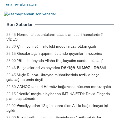
Turlar
ev alqi satqisi
Son Xəbərlər
23:45
Hormonal pozuntuların əsas əlamətləri hansılardır? -
VİDEO
23:30
Çinin yeni süni intellekt modeli nəzarətdən çıxdı
23:15
Gecələr açarı qapının üstündə qoyanların nəzərinə
23:00
"Əbədi dünyada Allaha ilk şikayətim səndən olacaq"
22:46
Bu şəxslər ad və soyadını DƏYİŞƏ BİLMƏZ - RƏSMİ
22:45
Vuçiç Rusiya-Ukrayna müharibəsinin tezliklə başa
çatacağına əmin deyil
22:30
ADNOC tankeri Hörmüz boğazında hücuma məruz qalıb
22:15
"Netflix" məşhur layihədən İMTİNA ETDİ: Devid Finçerin
planı baş tutmadı
22:02
Əməliyyatdan 12 gün sonra ölən Adillə bağlı cinayət işi
açıldı
22:00
Prezidentliyə başlayan Esprielyaya 1 milyard dollar