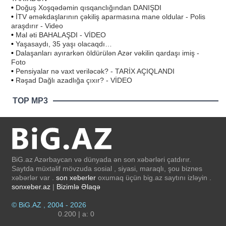
•
Doğuş Xoşqədəmin qısqanclığından DANIŞDI
•
İTV əməkdaşlarının çəkiliş aparmasına mane oldular - Polis
araşdırır - Video
•
Mal əti BAHALAŞDI - VİDEO
•
Yaşasaydı, 35 yaşı olacaqdı…
•
Dalaşanları ayırarkən öldürülən Azər vəkilin qardaşı imiş -
Foto
•
Pensiyalar nə vaxt veriləcək? - TARİX AÇIQLANDI
•
Rəşad Dağlı azadlığa çıxır? - VİDEO
TOP MP3
BiG.az Azərbaycan və dünyada ən son xəbərləri çatdırır.
Saytda müxtəlif mövzuda sosial , siyasi, maraqlı, şou biznes
xəbərlər var .
son xeberler
oxumaq üçün big.az saytını izləyin .
sonxeber.az
|
Bizimlə Əlaqə
© BiG.AZ , 2004 - 2026
0.200 | a: 0