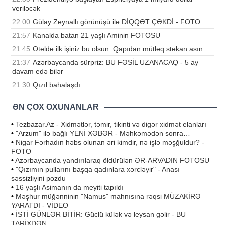
veriləcək
22:00
Gülay Zeynallı görünüşü ilə DİQQƏT ÇƏKDİ - FOTO
21:57
Kanalda batan 21 yaşlı Aminin FOTOSU
21:45
Oteldə ilk işiniz bu olsun: Qapıdan mütləq stəkan asın
21:37
Azərbaycanda sürpriz: BU FƏSİL UZANACAQ - 5 ay
davam edə bilər
21:30
Qızıl bahalaşdı
ƏN ÇOX OXUNANLAR
•
Tezbazar.Az - Xidmətlər, təmir, tikinti və digər xidmət elanları
•
"Arzum" ilə bağlı YENİ XƏBƏR - Məhkəmədən sonra…
•
Nigar Fərhadın həbs olunan əri kimdir, nə işlə məşğuldur? -
FOTO
•
Azərbaycanda yandırılaraq öldürülən ƏR-ARVADIN FOTOSU
•
"Qızımın pullarını başqa qadınlara xərcləyir" - Anası
səssizliyini pozdu
•
16 yaşlı Asimanın da meyiti tapıldı
•
Məşhur müğənninin "Namus" mahnısına rəqsi MÜZAKİRƏ
YARATDI - VİDEO
•
İSTİ GÜNLƏR BİTİR: Güclü külək və leysan gəlir - BU
TARİXDƏN