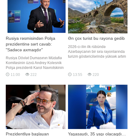
seçiləcəy
Rusiya rəsmisindən Polşa
Ən çox turist bu rayona gedib
prezidentinə sərt cavab:
2026-cı ilin ilk rübündə
"Sadəcə axmaqdır"
Azərbaycanın bir sıra rayonlarında
turizm göstəricilərində yüksək artım
Rusiya Dövlət Dumasının Müdafiə
qeydə alınıb. Ən yüksək dinamika
Komitəsinin üzvü Andrey Kolesnik
işğaldan azad edilmiş ərazilərdə
Polşa prezidenti Karol Navrotskinin
müşahidə olunub. xəbər verir ki, bu
Ukraynaya "moskvalıları məğlub
11:00
222
13:55
220
barədə -ın sorğusuna cavab olaraq
etmək" çağırışına münasibət bildirib.
Dövlət Turizm Agentliyindən
xəbər verir ki, Kolesnikin sözlərini
məlumat verilib. Turizm gəlirlərinin
yayıb. Rusiya rəsmisi Polşa
artı
prezidentini sərt ifadələrlə tənqid
edib. "Karol Navrotsk
Prezidentliyə başlayan
Yaşasaydı, 35 yaşı olacaqdı…