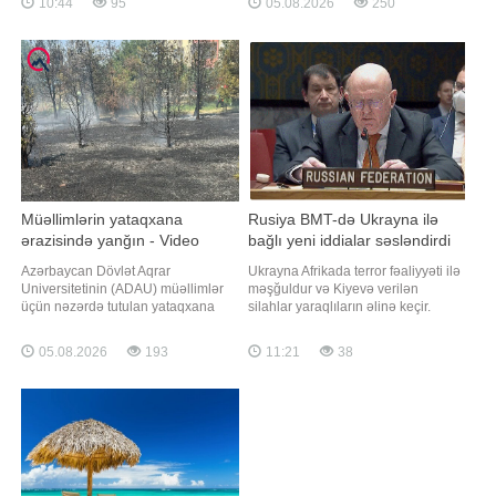
10:44
95
05.08.2026
250
Abşeron Xətt Polis Məntəqəsinin
infrastrukturuna yönəlmiş cavab
əməkdaşlarının keçirdikləri ekoloji
tədbirləri ilə nəticələnəcəyi barədə
xarakterli tədbirlərlə Xəzər rayonu
xəbərdar edib. xəbər verir ki, bu
Zirə qəsəbəsi yaxınlığında qanunsu
barədə Reuters agentliyi məlumat
yayıb. Agentliyin mənbəsinə
istinadə
Müəllimlərin yataqxana
Rusiya BMT-də Ukrayna ilə
ərazisində yanğın - Video
bağlı yeni iddialar səsləndirdi
Azərbaycan Dövlət Aqrar
Ukrayna Afrikada terror fəaliyyəti ilə
Universitetinin (ADAU) müəllimlər
məşğuldur və Kiyevə verilən
üçün nəzərdə tutulan yataqxana
silahlar yaraqlıların əlinə keçir.
ərazisindəki açıq sahədə yanğın
xəbər verir ki, bu iddianı Rusiyanın
olub. "Qafqazinfo"nun məlumatına
BMT-dəki daimi nümayəndəsi Vasili
05.08.2026
193
11:21
38
görə, hadisə Ozan küçəsində qeydə
Nebenzya missiyanın rəsmi internet
alınıb. Ümumi sahəsi 1.5 ha olan
səhifəsində yayımlanan
ərazinin 500 kv.m-ə yaxın
açıqlamasında səsləndirib.
hissəsində quru ot, kol və 20 ağac
Nebenzya bildirib ki, söhbət pilotsuz
yanıb. Hadis
uçu