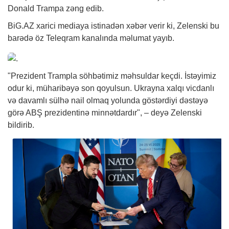
Donald Trampa zəng edib.
BiG.AZ
xarici mediaya istinadən
xəbər
verir ki, Zelenski bu
barədə öz Teleqram kanalında məlumat yayıb.
"Prezident Trampla söhbətimiz məhsuldar keçdi. İstəyimiz
odur ki, müharibəyə son qoyulsun. Ukrayna xalqı vicdanlı
və davamlı sülhə nail olmaq yolunda göstərdiyi dəstəyə
görə ABŞ prezidentinə minnətdardır", – deyə Zelenski
bildirib.