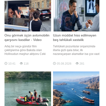
Onu görmək üçün avtomobilin
Uzun müddət hiss edilməyən
qarşısını kəsdilər - Video
beş təhlükəli xəstəlik
Artıq bir neçə gündür film
Təhlükəli pozuntular orqanizmdə
çəklişlərinə görə Bakıda olan
illərlə gizli qala bilər, ilk
Hollivudun məşhur aktyoru Ceki
nəzərəçarpan əlamətlər isə çox vaxt
Çan ötən gün şəhəri gəzib.
artıq gec mərhələdə üzə çıxır. -ın
"Qafqazinfo" xəbər verir ki, xüsusi
xarici mediaya istinadən xəbərinə
10:41
116
05.08.2026
281
mühafizənin müşayiətində
görə, bəzi xəstəliklər uzun müddət
avtomobillə İçərişəhərdə gəzən
demək olar ki, heç bir əlamət
aktyor pərəstişkarlarını salamlayıb.
vermədən inkişaf edir, aydın
Ceki Çanı yaxından görmək istəyən,
əlamətlər isə yalnız ağırlaşmalar
əsasən gənclə
yarandıqda