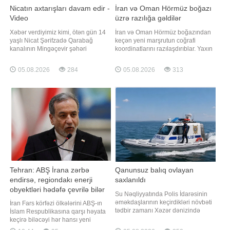
Nicatın axtarışları davam edir -
İran və Oman Hörmüz boğazı
Video
üzrə razılığa gəldilər
Xəbər verdiyimiz kimi, ötən gün 14
İran və Oman Hörmüz boğazından
yaşlı Nicat Şərifzadə Qarabağ
keçən yeni marşrutun coğrafi
kanalının Mingəçevir şəhəri
koordinatlarını razılaşdırıblar. Yaxın
ərazisindən keçən hissəsində batıb.
vaxtlarda bununla bağlı birgə
BİG.AZ xəbər verir ki, hadisə ilə
bəyanat dərc oluna bilər. TASS-a
05.08.2026
284
05.08.2026
313
bağlı Fövqəladə Hallar Nazirliyinin
istinadən xəbər verir ki, bu barədə
"112" qaynar telefon xəttinə
İran Xarici İşlər Nazirliyinin
məlumat daxil olub. Məlumatla
nümayəndəsi İsmayıl Bəqai bildirib.
əlaqədar dərhal FHN-in Kiçikhəcml
"Tərəflərin nəzərdən keçirdiy
Tehran: ABŞ İrana zərbə
Qanunsuz balıq ovlayan
endirsə, regiondakı enerji
saxlanıldı
obyektləri hədəfə çevrilə bilər
Su Nəqliyyatında Polis İdarəsinin
əməkdaşlarının keçirdikləri növbəti
İran Fars körfəzi ölkələrini ABŞ-ın
tədbir zamanı Xəzər dənizində
İslam Respublikasına qarşı həyata
qanunsuz balıq ovu ilə məşğul olan
keçirə biləcəyi hər hansı yeni
şəxs saxlanılıb. xəbər verir ki,
hücumun regionun mühüm enerji