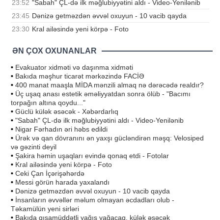
23:52
"Sabah" ÇL-də ilk məğlubiyyətini aldı - Video-Yenilənib
23:45
Dənizə getməzdən əvvəl oxuyun - 10 vacib qayda
23:30
Kral ailəsində yeni körpə - Foto
ƏN ÇOX OXUNANLAR
•
Evakuator xidməti və daşınma xidməti
•
Bakıda məşhur ticarət mərkəzində FACİƏ
•
400 manat maaşla MİDA mənzili almaq nə dərəcədə realdır?
•
Üç uşaq anası estetik əməliyyatdan sonra ölüb - "Bacımı
torpağın altına qoydu..."
•
Güclü külək əsəcək - Xəbərdarlıq
•
"Sabah" ÇL-də ilk məğlubiyyətini aldı - Video-Yenilənib
•
Nigar Fərhadın əri həbs edildi
•
Ürək və qan dövranını ən yaxşı gücləndirən məşq: Velosiped
və gəzinti deyil
•
Şakira həmin uşaqları evində qonaq etdi - Fotolar
•
Kral ailəsində yeni körpə - Foto
•
Ceki Çan İçərişəhərdə
•
Messi görün harada yaxalandı
•
Dənizə getməzdən əvvəl oxuyun - 10 vacib qayda
•
İnsanların əvvəllər məlum olmayan əcdadları olub -
Təkamülün yeni sirləri
•
Bakıda qısamüddətli yağış yağacaq, külək əsəcək