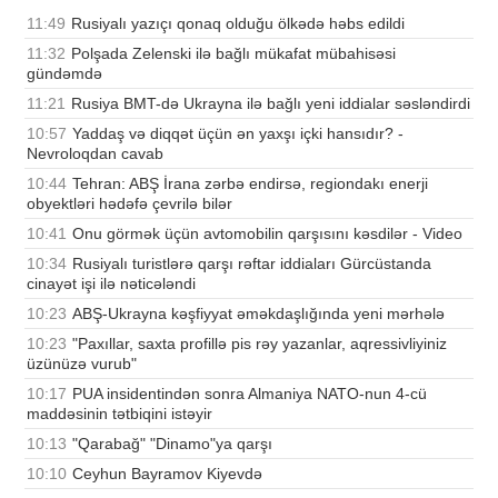
11:49
Rusiyalı yazıçı qonaq olduğu ölkədə həbs edildi
11:32
Polşada Zelenski ilə bağlı mükafat mübahisəsi
gündəmdə
11:21
Rusiya BMT-də Ukrayna ilə bağlı yeni iddialar səsləndirdi
10:57
Yaddaş və diqqət üçün ən yaxşı içki hansıdır? -
Nevroloqdan cavab
10:44
Tehran: ABŞ İrana zərbə endirsə, regiondakı enerji
obyektləri hədəfə çevrilə bilər
10:41
Onu görmək üçün avtomobilin qarşısını kəsdilər - Video
10:34
Rusiyalı turistlərə qarşı rəftar iddiaları Gürcüstanda
cinayət işi ilə nəticələndi
10:23
ABŞ-Ukrayna kəşfiyyat əməkdaşlığında yeni mərhələ
10:23
"Paxıllar, saxta profillə pis rəy yazanlar, aqressivliyiniz
üzünüzə vurub"
10:17
PUA insidentindən sonra Almaniya NATO-nun 4-cü
maddəsinin tətbiqini istəyir
10:13
"Qarabağ" "Dinamo"ya qarşı
10:10
Ceyhun Bayramov Kiyevdə