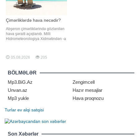
Çimərliklərdə hava necədir?
Abşeron çimərliklərində gözlənilən
hava şəraiti açıqlanıb. Milli
Hidrometeorologiya Xidmətindən -a
verilən məlumata görə, avqustun 6-
da çimərliklərdə mülayim şimal-
qərb küləyi arabir güclənəcək.
05.08.2026
205
Dəniz suyunun temperaturu şimal
çimərliklərində (Sumqayıt, Novxanı,
Pirşağı, Nardaran, Bilgəh, Zaqulba)
BÖLMƏLƏR
25-26
Mp3.BiG.Az
Zengimcell
Unvan.az
Hazır mesajlar
Mp3 yukle
Hava proqnozu
Turlar
ev alqi satqisi
Son Xəbərlər