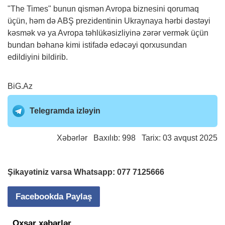
"The Times" bunun qismən Avropa biznesini qorumaq
üçün, həm də ABŞ prezidentinin Ukraynaya hərbi dəstəyi
kəsmək və ya Avropa təhlükəsizliyinə zərər vermək üçün
bundan bəhanə kimi istifadə edəcəyi qorxusundan
edildiyini bildirib.
BiG.Az
Telegramda izləyin
Xəbərlər
Baxılıb: 998 Tarix: 03 avqust 2025
Şikayətiniz varsa Whatsapp:
077 7125666
Facebookda Paylaş
Oxşar xəbərlər