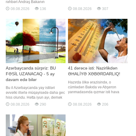
TV-yə istinadən xəbər verir ki,
rəhbəri Andraş Bakanın
qəssabların sözlərinə görə,
prezidentliyə namizədliyini irəli
08.08.2026
136
08.08.2026
307
bahalaşma satışa da ciddi təsir
sürüb. "Report" "Reuters"ə istinadən
göstərib. Alıcılar da qiymət artımını
xəbər verir ki, bu barədə partiyanın
təsdiqləyirlər. Onların sözlərin
parlament fraksiyası bildirib.
Bakanın avqustun 11-i bu vəzifəyə
seçiləcəy
Azərbaycanda sürpriz: BU
41 dərəcə isti: Nazirlikdən
FƏSİL UZANACAQ - 5 ay
ƏHALİYƏ XƏBƏRDARLIQ!
davam edə bilər
Hazırda ölkə ərazisində, o
cümlədən Bakıda və Abşeron
Bu il Azərbaycanda yay istiləri
yarımadasında qızmar isti hava
əvvəlki illərlə müqayisədə daha gec
müşahidə olunur. Belə havanın
hiss olundu. Hətta iyun ayı, demək
bazar günü də davam edəcəyi
olar, sərin və yağışlı keçdi. Bildirilir
08.08.2026
290
08.08.2026
206
gözlənilir. Bu hava şəraitində,
ki, belə olduğu halda yay mövsümü
xüsusilə həftəsonları vətəndaşlar
oktyabra qədər uzana bilər. Yay
istirahət üçün kütləvi şəkildə su
mövsümü uzanacaqmı? Yaxın
hövzələrinə üz tutur. Lakin təəssüflə
aylarda hava durumu necə olacaq?.
qeyd olunmalıdır ki
-a danışan "Səma və Eko"