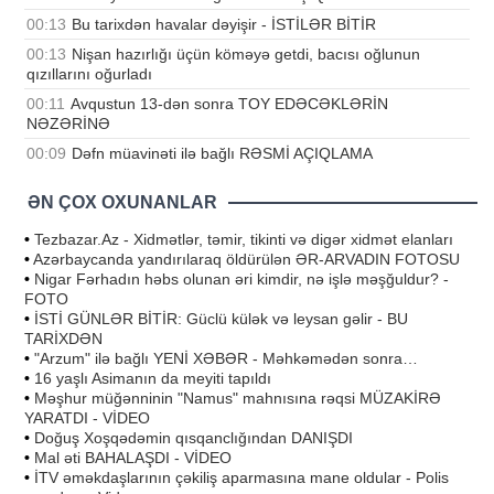
00:13
Bu tarixdən havalar dəyişir - İSTİLƏR BİTİR
00:13
Nişan hazırlığı üçün köməyə getdi, bacısı oğlunun
qızıllarını oğurladı
00:11
Avqustun 13-dən sonra TOY EDƏCƏKLƏRİN
NƏZƏRİNƏ
00:09
Dəfn müavinəti ilə bağlı RƏSMİ AÇIQLAMA
ƏN ÇOX OXUNANLAR
•
Tezbazar.Az - Xidmətlər, təmir, tikinti və digər xidmət elanları
•
Azərbaycanda yandırılaraq öldürülən ƏR-ARVADIN FOTOSU
•
Nigar Fərhadın həbs olunan əri kimdir, nə işlə məşğuldur? -
FOTO
•
İSTİ GÜNLƏR BİTİR: Güclü külək və leysan gəlir - BU
TARİXDƏN
•
"Arzum" ilə bağlı YENİ XƏBƏR - Məhkəmədən sonra…
•
16 yaşlı Asimanın da meyiti tapıldı
•
Məşhur müğənninin "Namus" mahnısına rəqsi MÜZAKİRƏ
YARATDI - VİDEO
•
Doğuş Xoşqədəmin qısqanclığından DANIŞDI
•
Mal əti BAHALAŞDI - VİDEO
•
İTV əməkdaşlarının çəkiliş aparmasına mane oldular - Polis