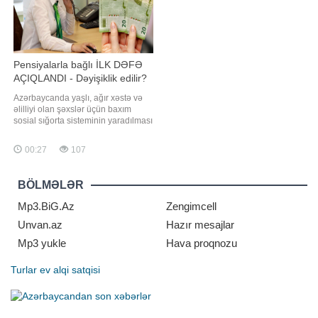
Pensiyalarla bağlı İLK DƏFƏ
AÇIQLANDI - Dəyişiklik edilir?
Azərbaycanda yaşlı, ağır xəstə və
əlilliyi olan şəxslər üçün baxım
sosial sığorta sisteminin yaradılması
məqsədəuyğun olardı. Bunu -a
açıqlamasında iqtisadçı Vahid
00:27
107
Əhmədov deyib. Onun sözlərinə
görə, belə sistem uzun illərdir
Avropa ölkələri və ABŞ-da tətbiq
BÖLMƏLƏR
olunur və insanların uzunmüddətli
gündəli
Mp3.BiG.Az
Zengimcell
Unvan.az
Hazır mesajlar
Mp3 yukle
Hava proqnozu
Turlar
ev alqi satqisi