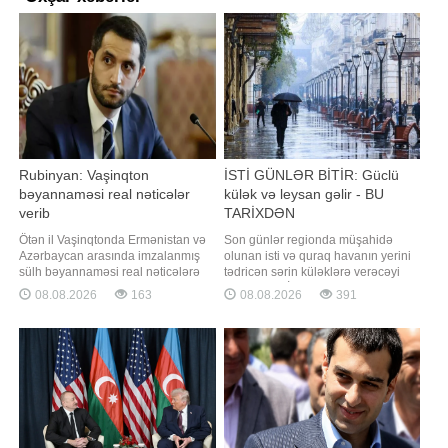
Rubinyan: Vaşinqton
İSTİ GÜNLƏR BİTİR: Güclü
bəyannaməsi real nəticələr
külək və leysan gəlir - BU
verib
TARİXDƏN
Ötən il Vaşinqtonda Ermənistan və
Son günlər regionda müşahidə
Azərbaycan arasında imzalanmış
olunan isti və quraq havanın yerini
sülh bəyannaməsi real nəticələrə
tədricən sərin küləklərə verəcəyi
gətirib çıxarıb. "Report" xəbər verir
gözlənilir. BİG.AZ -a istinadla xəbər
08.08.2026
163
08.08.2026
391
ki, bu barədə Ermənistan
verir ki, hava tətbiqi proqramlarında
parlamentinin sədri Ruben
Bakıda növbəti həftənin əvvəlindən
Rubinyan bəyannamənin
temperaturun düşəcəyi qeyd edilir.
imzalanmasının birinci ildönümü
Xüsusilə gələn həftənin sonu iki
münasibətilə etdiyi
gün yağış yağacağı
videomüraciətində bildirib. "Bi
proqnozlaşdırılır