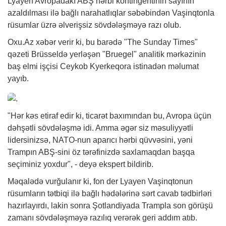
Lyayen Avropadakı ABŞ hərbi kontingentinin sayının
azaldılması ilə bağlı narahatlıqlar səbəbindən Vaşinqtonla
rüsumlar üzrə əlverişsiz sövdələşməyə razı olub.
Oxu.Az
xəbər
verir ki, bu barədə "The Sunday Times"
qəzeti Brüsseldə yerləşən "Bruegel" analitik mərkəzinin
baş elmi işçisi Ceykob Kyerkeqora istinadən məlumat
yayıb.
"Hər kəs etiraf edir ki, ticarət baxımından bu, Avropa üçün
dəhşətli sövdələşmə idi. Amma əgər siz məsuliyyətli
lidersinizsə, NATO-nun aparıcı hərbi qüvvəsini, yəni
Trampın ABŞ-sini öz tərəfinizdə saxlamaqdan başqa
seçiminiz yoxdur", - deyə ekspert bildirib.
Məqalədə vurğulanır ki, fon der Lyayen Vaşinqtonun
rüsumların tətbiqi ilə bağlı hədələrinə sərt cavab tədbirləri
hazırlayırdı, lakin sonra Şotlandiyada Trampla son görüşü
zamanı sövdələşməyə razılıq verərək geri addım atıb.