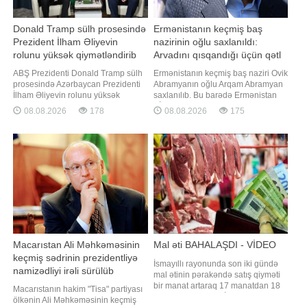
Donald Tramp sülh prosesində
Ermənistanın keçmiş baş
Prezident İlham Əliyevin
nazirinin oğlu saxlanıldı:
rolunu yüksək qiymətləndirib
Arvadını qısqandığı üçün qətl
sifariş etdi
ABŞ Prezidenti Donald Tramp sülh
Ermənistanın keçmiş baş naziri Ovik
prosesində Azərbaycan Prezidenti
Abramyanın oğlu Arqam Abramyan
İlham Əliyevin rolunu yüksək
saxlanılıb. Bu barədə Ermənistan
qiymətləndirib. "Report" xəbər verir
KİV-ə istinadən məlumat verir. Qeyd
08.08.2026
178
08.08.2026
175
ki, ABŞ Prezidenti bu barədə
edilir ki, A.Abramyan "Çiçəklənən
Azərbaycan lideri ilə telefon
Ermənistan" Partiyasının lideri
danışığı zamanı bildirib. Telefon
Qaqik Sarukyanın kürəkənidir. Daha
danışığı zamanı 2025-ci il avqustun
əvvəl Ermənistan İstintaq
8-də Vaşinqtonda keçirilmiş v
Komitəsinin bildirdiyinə görə
Macarıstan Ali Məhkəməsinin
Mal əti BAHALAŞDI - VİDEO
keçmiş sədrinin prezidentliyə
İsmayıllı rayonunda son iki gündə
namizədliyi irəli sürülüb
mal ətinin pərakəndə satış qiyməti
bir manat artaraq 17 manatdan 18
Macarıstanın hakim "Tisa" partiyası
manata yüksəlib. BİG.AZ "Xəzər"
ölkənin Ali Məhkəməsinin keçmiş