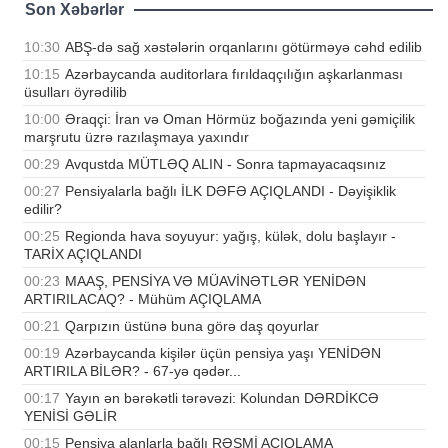
Son Xəbərlər
10:30
ABŞ-də sağ xəstələrin orqanlarını götürməyə cəhd edilib
10:15
Azərbaycanda auditorlara fırıldaqçılığın aşkarlanması
üsulları öyrədilib
10:00
Əraqçi: İran və Oman Hörmüz boğazında yeni gəmiçilik
marşrutu üzrə razılaşmaya yaxındır
00:29
Avqustda MÜTLƏQ ALIN - Sonra tapmayacaqsınız
00:27
Pensiyalarla bağlı İLK DƏFƏ AÇIQLANDI - Dəyişiklik
edilir?
00:25
Regionda hava soyuyur: yağış, külək, dolu başlayır -
TARİX AÇIQLANDI
00:23
MAAŞ, PENSİYA VƏ MÜAVİNƏTLƏR YENİDƏN
ARTIRILACAQ? - Mühüm AÇIQLAMA
00:21
Qarpızın üstünə buna görə daş qoyurlar
00:19
Azərbaycanda kişilər üçün pensiya yaşı YENİDƏN
ARTIRILA BİLƏR? - 67-yə qədər...
00:17
Yayın ən bərəkətli tərəvəzi: Kolundan DƏRDİKCƏ
YENİSİ GƏLİR
00:15
Pensiya alanlarla bağlı RƏSMİ AÇIQLAMA