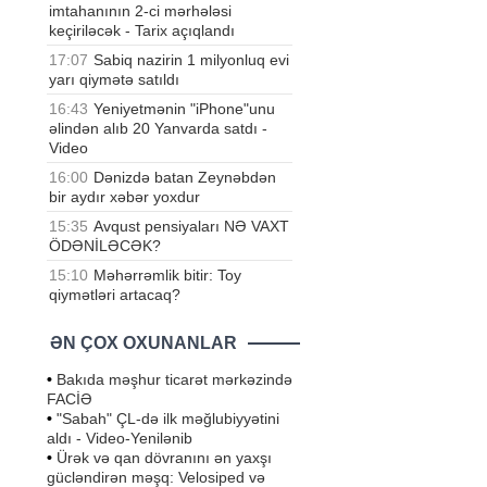
imtahanının 2-ci mərhələsi
keçiriləcək - Tarix açıqlandı
17:07
Sabiq nazirin 1 milyonluq evi
yarı qiymətə satıldı
16:43
Yeniyetmənin "iPhone"unu
əlindən alıb 20 Yanvarda satdı -
Video
16:00
Dənizdə batan Zeynəbdən
bir aydır xəbər yoxdur
15:35
Avqust pensiyaları NƏ VAXT
ÖDƏNİLƏCƏK?
15:10
Məhərrəmlik bitir: Toy
qiymətləri artacaq?
ƏN ÇOX OXUNANLAR
•
Bakıda məşhur ticarət mərkəzində
FACİƏ
•
"Sabah" ÇL-də ilk məğlubiyyətini
aldı - Video-Yenilənib
•
Ürək və qan dövranını ən yaxşı
gücləndirən məşq: Velosiped və