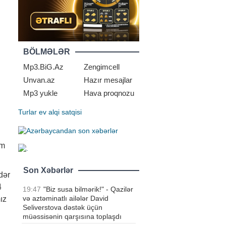
BÖLMƏLƏR
Mp3.BiG.Az
Zengimcell
Unvan.az
Hazır mesajlar
Mp3 yukle
Hava proqnozu
Turlar
ev alqi satqisi
im
Son Xəbərlər
dər
4
19:47
"Biz susa bilmərik!" - Qazilər
və aztəminatlı ailələr David
ız
Seliverstova dəstək üçün
müəssisənin qarşısına toplaşdı