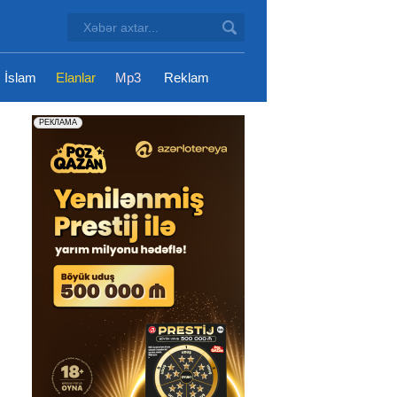
İslam
Elanlar
Mp3
Reklam