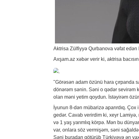
Aktrisa Zülfiyyə Qurbanova vəfat edən 
Axşam.az
xəbər
verir ki, aktrisa bacıs
"Görəsən adam özünü hara çırpanda sakit
dönərəm sənin. Səni o qədər sevirəm 
olan məni yetim qoydun. İstəyirəm özü
İyunun 8-dən mübarizə aparırdıq. Çox i
gedər. Cavab verirdim ki, xeyr Lamiyə,
və 1 yaş yarımlıq körpə. Mən bu dünya
var, onlara söz vermişəm, səni sağald
Səni buradan götürüb Türkiyəyə ən yax