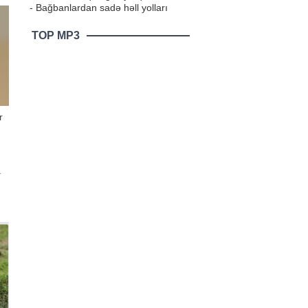
- Bağbanlardan sadə həll yolları
TOP MP3
r
.
in
n