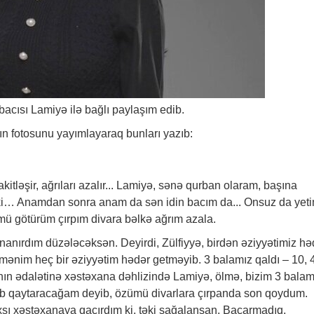
bacısı Lamiyə ilə bağlı paylaşım edib.
ının fotosunu yayımlayaraq bunları yazıb:
ləşir, ağrıları azalır... Lamiyə, sənə qurban olaram, başına
ki… Anamdan sonra anam da sən idin bacım da... Onsuz da yet
mü götürüm çırpım divara bəlkə ağrım azala.
nanırdım düzələcəksən. Deyirdi, Zülfiyyə, birdən əziyyətimiz hə
 mənim heç bir əziyyətim hədər getməyib. 3 balamız qaldı – 10, 
nın ədalətinə xəstəxana dəhlizində Lamiyə, ölmə, bizim 3 balam
əb qaytaracağam deyib, özümü divarlara çırpanda son qoydum.
şı xəstəxanaya qaçırdım ki, təki sağalansan. Bacarmadıq,