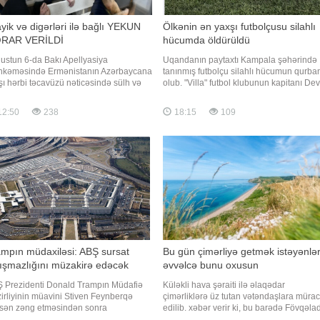
yik və digərləri ilə bağlı YEKUN
Ölkənin ən yaxşı futbolçusu silahlı
RAR VERİLDİ
hücumda öldürüldü
ustun 6-da Bakı Apellyasiya
Uqandanın paytaxtı Kampala şəhərində
kəməsində Ermənistanın Azərbaycana
tanınmış futbolçu silahlı hücumun qurba
şı hərbi təcavüzü nəticəsində sülh və
olub. "Villa" futbol klubunun kapitanı Dev
anlıq əleyhinə cinayətlər, müharibə
Ovori avqustun 4-ü axşam saatlarında
ayətləri, o cümlədən təcavüzkar
Makindaye rayonunda, yaşadığı evin
12:50
238
18:15
109
aribənin hazırlanması və aparılması,
yaxınlığında naməlum şəxslərin hücum
qırımı, müharibə qanunlarını və
məruz qalıb. xəbər verir ki, "Daily Monito
dalarını pozma, terrorçuluq, terrorçuluğ
mpın müdaxiləsi: ABŞ sursat
Bu gün çimərliyə getmək istəyənlə
ışmazlığını müzakirə edəcək
əvvəlcə bunu oxusun
 Prezidenti Donald Trampın Müdafiə
Küləkli hava şəraiti ilə əlaqədar
irliyinin müavini Stiven Feynberqə
çimərliklərə üz tutan vətəndaşlara mürac
sən zəng etməsindən sonra
edilib. xəbər verir ki, bu barədə Fövqəla
taqonda sursat çatışmazlığının aradan
Hallar Nazirliyi (FHN) məlumat yayıb.