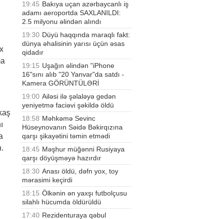
19:45
Bakıya uçan azərbaycanlı iş
adamı aeroportda SAXLANILDI:
2.5 milyonu əlindən alındı
19:30
Düyü haqqında maraqlı fakt:
dünya əhalisinin yarısı üçün əsas
x
qidadır
ma
19:15
Uşağın əlindən "iPhone
16"sını alıb "20 Yanvar"da satdı -
Kamera GÖRÜNTÜLƏRİ
19:00
Ailəsi ilə şəlaləyə gedən
yeniyetmə faciəvi şəkildə öldü
kaş
18:58
Məhkəmə Sevinc
ı
Hüseynovanın Səidə Bəkirqızına
qarşı şikayətini təmin etmədi
a
.
18:45
Məşhur müğənni Rusiyaya
qarşı döyüşməyə hazırdır
18:30
Anası öldü, dəfn yox, toy
mərasimi keçirdi
18:15
Ölkənin ən yaxşı futbolçusu
silahlı hücumda öldürüldü
17:40
Rezidenturaya qəbul