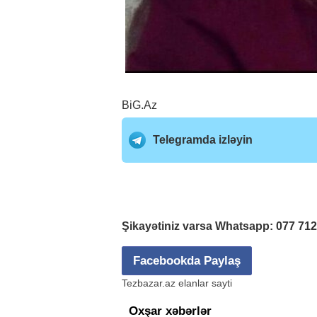
BiG.Az
Telegramda izləyin
Şikayətiniz varsa Whatsapp:
077 71
Facebookda Paylaş
Tezbazar.az elanlar sayti
Oxşar xəbərlər