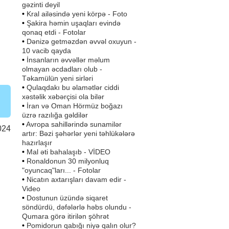
gəzinti deyil
•
Kral ailəsində yeni körpə - Foto
•
Şakira həmin uşaqları evində
qonaq etdi - Fotolar
•
Dənizə getməzdən əvvəl oxuyun -
10 vacib qayda
•
İnsanların əvvəllər məlum
olmayan əcdadları olub -
Təkamülün yeni sirləri
•
Qulaqdakı bu əlamətlər ciddi
xəstəlik xəbərçisi ola bilər
•
İran və Oman Hörmüz boğazı
üzrə razılığa gəldilər
•
Avropa sahillərində sunamilər
024
artır: Bəzi şəhərlər yeni təhlükələrə
hazırlaşır
•
Mal əti bahalaşıb - VİDEO
•
Ronaldonun 30 milyonluq
"oyuncaq"ları... - Fotolar
•
Nicatın axtarışları davam edir -
Video
•
Dostunun üzündə siqaret
söndürdü, dəfələrlə həbs olundu -
Qumara görə itirilən şöhrət
•
Pomidorun qabığı niyə qalın olur?