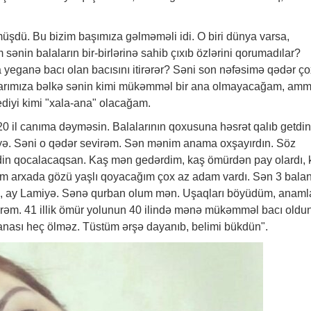
üşdü. Bu bizim başımıza gəlməməli idi. O biri dünya varsa,
in balaların bir-birlərinə sahib çıxıb özlərini qorumadılar?
eganə bacı olan bacısını itirərər? Səni son nəfəsimə qədər ço
arımıza bəlkə sənin kimi mükəmməl bir ana olmayacağam, am
diyi kimi "xala-ana" olacağam.
0 il canıma dəyməsin. Balalarının qoxusuna həsrət qalıb getdin
ə. Səni o qədər sevirəm. Sən mənim anama oxşayırdın. Söz
din qocalacaqsan. Kaş mən gedərdim, kaş ömürdən pay olardı, 
m arxada gözü yaşlı qoyacağım çox az adam vardı. Sən 3 balan
m, ay Lamiyə. Sənə qurban olum mən. Uşaqları böyüdüm, anaml
rəm. 41 illik ömür yolunun 40 ilində mənə mükəmməl bacı oldun
anası heç ölməz. Tüstüm ərşə dayanıb, belimi bükdün".