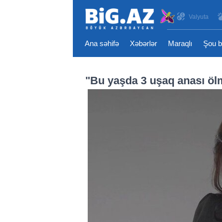
Valyuta
Ana səhifə
Xəbərlər
Maraqlı
Şou b
"Bu yaşda 3 uşaq anası öl