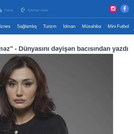
Hava
Namaz vaxtı
iznes
Sağlamlıq
Turizm
İdman
Müsahibə
Mini Futbol
məz" - Dünyasını dəyişən bacısından yazdı