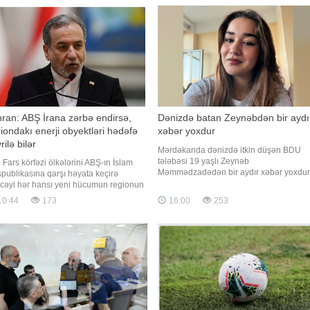
ran: ABŞ İrana zərbə endirsə,
Dənizdə batan Zeynəbdən bir aydı
iondakı enerji obyektləri hədəfə
xəbər yoxdur
rilə bilər
Mərdəkanda dənizdə itkin düşən BDU
tələbəsi 19 yaşlı Zeynəb
n Fars körfəzi ölkələrini ABŞ-ın İslam
Məmmədzadədən bir aydır xəbər yoxdur
publikasına qarşı həyata keçirə
"Qafqazinfo" xəbər verir ki, bu barədə itk
əcəyi hər hansı yeni hücumun regionun
tələbənin yaxını Üzeyir Eldar Cəfərov
üm enerji infrastrukturuna yönəlmiş
10:44
173
16:00
253
sosial şəbəkə hesabında paylaşım edib.
ab tədbirləri ilə nəticələnəcəyi barədə
Onun sözlərinə görə, bu gün artıq 30 gü
ərdar edib. xəbər verir ki, bu barədə
tamam olur ki, Zeynəblə bağl
ters agentliyi məlumat yayıb. Agentliyin
bəsinə istinadə