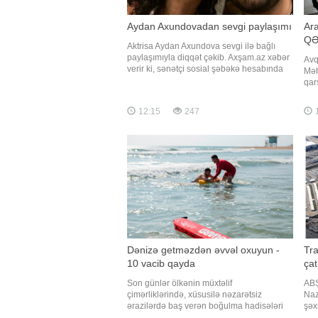
Aydan Axundovadan sevgi paylaşımı
Ara
QƏ
Aktrisa Aydan Axundova sevgi ilə bağlı
paylaşımıyla diqqət çəkib. Axşam.az xəbər
Avq
verir ki, sənətçi sosial şəbəkə hesabında
Məh
sevginin çətin günlərdə özünü göstərdiyini
qar
vurğulayan fikirlər yazıb. "Dünya qədər
ins
qoca bir sevgi elmi var. Sevgi zəngin,
cin
12:15
247
sağlam və xoşbəxt günlərdə yox, yalın,
müh
yavan, naxo
soy
qay
Dənizə getməzdən əvvəl oxuyun -
Tra
10 vacib qayda
çat
Son günlər ölkənin müxtəlif
ABŞ
çimərliklərində, xüsusilə nəzarətsiz
Naz
ərazilərdə baş verən boğulma hadisələri
şəx
narahatlıq doğurur. "Qafqazinfo" xəbər
Pen