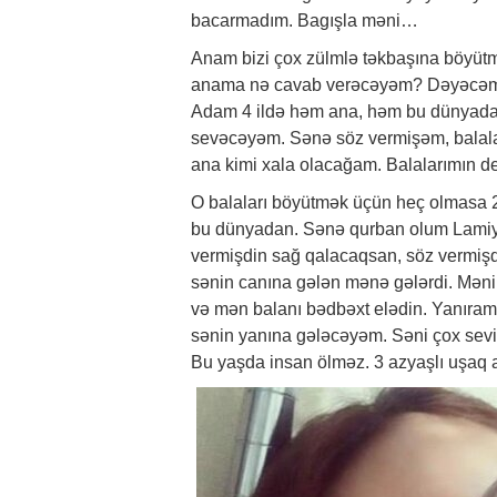
bacarmadım. Bagışla məni…
Anam bizi çox zülmlə təkbaşına böyütm
anama nə cavab verəcəyəm? Dəyəcəm sən
Adam 4 ildə həm ana, həm bu dünyada y
sevəcəyəm. Sənə söz vermişəm, balal
ana kimi xala olacağam. Balalarımın de
O balaları böyütmək üçün heç olmasa 2
bu dünyadan. Sənə qurban olum Lamiy
vermişdin sağ qalacaqsan, söz vermiş
sənin canına gələn mənə gələrdi. Məni
və mən balanı bədbəxt elədin. Yanıra
sənin yanına gələcəyəm. Səni çox sevi
Bu yaşda insan ölməz. 3 azyaşlı uşaq 