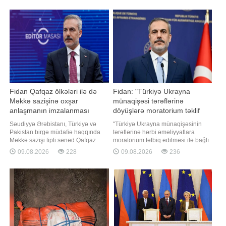
qrupun iki üzvü Belarus
avro tələb olunacaq. xəbər verir ki,
vətəndaşıdır. Hazırda xilasedicilər
bunu Fransanın ən böyük kənd
itkin alpinistlərin axtarışına
təsərrüfatı həmkarlar ittifaqının
başlayıbla
rəhbəri Arno Russo "Franceinfo"
Fidan Qafqaz ölkələri ilə də
Fidan: "Türkiyə Ukrayna
Məkkə sazişinə oxşar
münaqişəsi tərəflərinə
anlaşmanın imzalanması
döyüşlərə moratorium təklif
ehtimalını istisna etməyib
edib"
Səudiyyə Ərəbistanı, Türkiyə və
"Türkiyə Ukrayna münaqişəsinin
Pakistan birgə müdafiə haqqında
tərəflərinə hərbi əməliyyatlara
Məkkə sazişi tipli sənəd Qafqaz
moratorium tətbiq edilməsi ilə bağlı
ölkələri ilə də imzalana bilər.
təklif göndərib". xəbər verir ki, bunu
09.08.2026
228
09.08.2026
236
"Report" xəbər verir ki, bunu
Türkiyənin xarici işlər naziri Hakan
Türkiyənin xarici işlər naziri Hakan
Fidan "Anadolu" agentliyinə
Fidan "Anadolu" Agentliyinin "Editör
müsahibəsində deyib. "Biz tərəfləri
Masası" proqramında deyib.
atəşkəs elan etmək üçün mexanizm
"Türkiyəni
yaratmağ