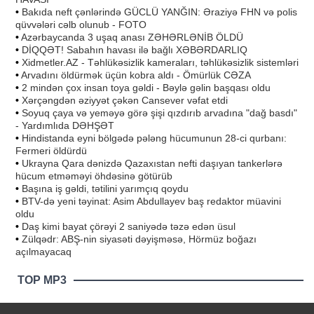
•
Bakıda neft çənlərində GÜCLÜ YANĞIN: Əraziyə FHN və polis
qüvvələri cəlb olunub - FOTO
•
Azərbaycanda 3 uşaq anası ZƏHƏRLƏNİB ÖLDÜ
•
DİQQƏT! Sabahın havası ilə bağlı XƏBƏRDARLIQ
•
Xidmetler.AZ - Təhlükəsizlik kameraları, təhlükəsizlik sistemləri
•
Arvadını öldürmək üçün kobra aldı - Ömürlük CƏZA
•
2 mindən çox insan toya gəldi - Bəylə gəlin başqası oldu
•
Xərçəngdən əziyyət çəkən Cansever vəfat etdi
•
Soyuq çaya və yeməyə görə şişi qızdırıb arvadına "dağ basdı"
- Yardımlıda DƏHŞƏT
•
Hindistanda eyni bölgədə pələng hücumunun 28-ci qurbanı:
Fermeri öldürdü
•
Ukrayna Qara dənizdə Qazaxıstan nefti daşıyan tankerlərə
hücum etməməyi öhdəsinə götürüb
•
Başına iş gəldi, tətilini yarımçıq qoydu
•
BTV-də yeni təyinat: Asim Abdullayev baş redaktor müavini
oldu
•
Daş kimi bayat çörəyi 2 saniyədə təzə edən üsul
•
Zülqədr: ABŞ-nin siyasəti dəyişməsə, Hörmüz boğazı
açılmayacaq
TOP MP3