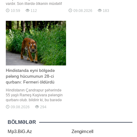
təyinatını minimum səs çoxluğu ilə
vardır. Son illərdə ölkənin müxtəlif
təsdiqləyib. xəbər verir ki, bu
bölgələrində həyata keçirilən
10:59
112
09.08.2026
183
barədə "Associated Press" (AP)
genişmiqyaslı quruculuq, abadlıq və
agentliyi məlumat yayıb. Bildirilib ki,
infrastruktur layihələri regionların
respublikaçıların çoxluq təşkil etdiyi
inkişafına, əhalinin sosial rifahının
Senat Blanşın namizədliyin
yüksəldilməsinə və iqtisadi fəallığın
artırılmasına mühü
Hindistanda eyni bölgədə
pələng hücumunun 28-ci
qurbanı: Fermeri öldürdü
Hindistanın Çandrapur şəhərində
55 yaşlı Rameş Kaşivara pələngin
qurbanı olub. bildirir ki, bu barədə
"Times of India" nəşri məlumat
09.08.2026
294
yayıb. Məlumata görə, fermer əkin
sahəsini suvarmaq üçün tarlasına
gedib. Lakin həmin axşam evə
BÖLMƏLƏR
qayıtmayıb və bundan narahat olan
ailə üzvləri onu axtarmağa
Mp3.BiG.Az
Zengimcell
başlayıblar