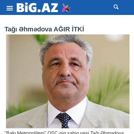
Tağı Əhmədova AĞIR İTKİ
"Bakı Metropoliteni" QSC-nin sabiq rəisi Tağı Əhmədova