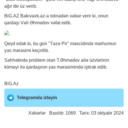
ağır itki üz verib.
BiG.AZ
Bakıvaxtı.az-a istinadən
xəbər
verir ki, onun
qardaşı Vəli Əhmədov vəfat edib.
Qeyd edək ki, bu gün "Təzə Pir" məscidində mərhumun
yas mərasimi keçirilib.
Səhhətində problem olan T.Əhmədov ailə üzvlərinin
köməyi ilə qardaşının yas mərasimində iştirak edib.
BiG.Az
Telegramda izləyin
Xəbərlər
Baxılıb: 1069 Tarix: 03 oktyabr 2024