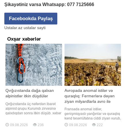
Şikayətiniz varsa Whatsapp:
077 7125666
Facebookda Paylaş
Ustalar.az ustalar sayti
Oxşar xəbərlər
Qırğızıstanda dağa qalxan
Avropada anomal istilər və
alpinistlər itkin düşdülər
quraqlıq: Fermerlərə dəyən
ziyan milyardlarla avro ilə
Qırğızıstanda üç nəfərdən ibarət
ölçülür
alpinist qrupu Kurumdı zirvəsinə
Fransada anomal istilər,
qalxdıqdan sonra itkin düşüb. xəbər
genişmiqyaslı yanğınlar və quraqlıq
verir ki, bu barədə BELTA Belarus
kənd təsərrüfatına ciddi ziyan vurub,
Xarici İşlər Nazirliyinə istinadən
nəticədə fermerlərə dəyən itkilərin
09.08.2026
236
09.08.2026
222
məlumat yayıb. Məlumata görə,
kompensasiyası üçün milyardlarla