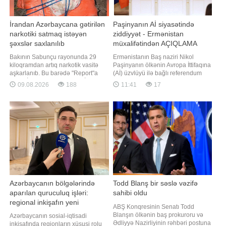
İrandan Azərbaycana gətirilən
Paşinyanın Aİ siyasətində
narkotiki satmaq istəyən
ziddiyyət - Ermənistan
şəxslər saxlanılıb
müxalifətindən AÇIQLAMA
Bakının Sabunçu rayonunda 29
Ermənistanın Baş naziri Nikol
kiloqramdan artıq narkotik vasitə
Paşinyanın ölkənin Avropa İttifaqına
aşkarlanıb. Bu barədə "Report"a
(Aİ) üzvlüyü ilə bağlı referendum
Daxili İşlər Nazirliyindən (DİN)
barədə açıqlamaları onun Avropa
09.08.2026
188
11:41
17
məlumat verilib. Bildirilib ki,
İttifaqına qoşulmaq niyyəti ilə bağlı
narkokuryerlik etməkdə şübhəli
əvvəlki ritorikasına ziddir. xəbər
bilinən, əvvəllər məhkum olunmuş
verir ki, bunu Ermənistan
Sənan Mirzəyev və tanışı olan
Respublika Partiyasının idarə
qadın saxlanılıb. Onlardan
heyətinin üzvü, Milli Assambleyada
ümumilikd
(parlament
Azərbaycanın bölgələrində
Todd Blanş bir səslə vəzifə
aparılan quruculuq işləri:
sahibi oldu
regional inkişafın yeni
ABŞ Konqresinin Senatı Todd
mərhələsi
Blanşın ölkənin baş prokuroru və
Azərbaycanın sosial-iqtisadi
Ədliyyə Nazirliyinin rəhbəri postuna
inkişafında regionların xüsusi rolu