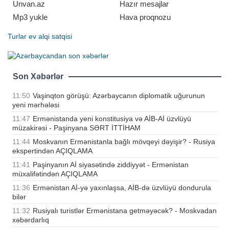
Unvan.az
Hazır mesajlar
Mp3 yukle
Hava proqnozu
Turlar
ev alqi satqisi
Son Xəbərlər
11:50
Vaşinqton görüşü: Azərbaycanın diplomatik uğurunun
yeni mərhələsi
11:47
Ermənistanda yeni konstitusiya və AİB-Aİ üzvlüyü
müzakirəsi - Paşinyana SƏRT İTTİHAM
11:44
Moskvanın Ermənistanla bağlı mövqeyi dəyişir? - Rusiya
ekspertindən AÇIQLAMA
11:41
Paşinyanın Aİ siyasətində ziddiyyət - Ermənistan
müxalifətindən AÇIQLAMA
11:36
Ermənistan Aİ-yə yaxınlaşsa, AİB-də üzvlüyü dondurula
bilər
11:32
Rusiyalı turistlər Ermənistana getməyəcək? - Moskvadan
xəbərdarlıq