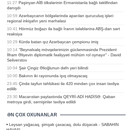
11:27
Paşinyan AİB ölkələrinin Ermənistanla bağlı təklifindən
danışdı
10:59
Azərbaycanın bölgələrində aparılan quruculuq işləri:
regional inkişafın yeni mərhələsi
10:41
Hörmüz boğazı ilə bağlı İranın tələblərinə ABŞ-dan sərt
reaksiya
10:29
Kürdə batan qız Azərbaycan çempionu imiş
10:14
"Beynəlxalq mövqelərimizin güclənməsində Prezident
İlham Əliyevin diplomatik fəaliyyəti mühüm rol oynayır" - David
Seliverstov
10:04
Şair Çingiz Əlioğlunun dəfn yeri bilindi
10:00
Bakının iki rayonunda işıq olmayacaq
23:45
Çində tayfun təhlükəsi ilə 420 mindən çox insan təxliyə
edilib
23:30
Macarıstan paytaxtında QEYRİ-ADİ HADİSƏ: Qaban
metroya girdi, sərnişinlər təxliyə edildi
ƏN ÇOX OXUNANLAR
•
Leysan yağacaq, şimşək çaxacaq, dolu düşəcək - SABAHIN
HAVASI