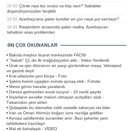
15:02
Çörək niyə tez ovulur və köp verir? Səbəblər
düşündüyünüzdən fərqlidir
14:55
Azərbaycana gələn turistlər ən çox nəyə pul xərcləyir?
14:41
Rəqəmlərin arxasında qalan reallıq: Azərbaycan
təhsilinin əsas problemləri
ƏN ÇOX OXUNANLAR
•
Bakıda məşhur ticarət mərkəzində FACİƏ
•
"Sabah" ÇL-də ilk məğlubiyyətini aldı - Video-Yenilənib
•
Ürək və qan dövranını ən yaxşı gücləndirən məşq: Velosiped
və gəzinti deyil
•
Kral ailəsində yeni körpə - Foto
•
Şakira həmin uşaqları evində qonaq etdi - Fotolar
•
Messi görün harada yaxalandı
•
Dənizə getməzdən əvvəl oxuyun - 10 vacib qayda
•
İnsanların əvvəllər məlum olmayan əcdadları olub -
Təkamülün yeni sirləri
•
Qulaqdakı bu əlamətlər ciddi xəstəlik xəbərçisi ola bilər
•
İran və Oman Hörmüz boğazı üzrə razılığa gəldilər
•
Avropa sahillərində sunamilər artır: Bəzi şəhərlər yeni
təhlükələrə hazırlaşır
•
Mal əti bahalaşıb - VİDEO