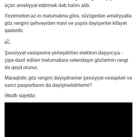
üçün əməliyyat etdirmək dəb halını alıb.
Xezerxeber.az-ın məlumatına görə, sözügedən əməliyyatla
göz rəngini qəhvəyidən mavi və yaşıla dəyişənlər kifayət
qədərdir.
Şəxsiyyət vəsiqəsinə yerləşdirilən elektron daşıyıcıya -
çipə daxil edilən məlumatlara vətəndaşın gözlərinin rəngi
də qeyd olunur.
Maraqlıdır, göz rəngini dəyişdirənlər şəxsiyyət vəsiqələri və
xarici pasportlarını da dəyişməlidirlərmi?
Ətraflı süjetdə: