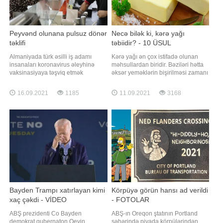
Peyvənd olunana pulsuz dönər
Necə bilək ki, kərə yağı
təklifi
təbiidir? - 10 ÜSUL
Almaniyada türk əsilli iş adamı
Kərə yağı ən çox istifadə olunan
insanaları koronavirus əleyhinə
məhsullardan biridir. Bəziləri hətta
vaksinasiyaya təşviq etmək
əksər yeməklərin bişirilməsi zamanı
məqsədilə maraqlı təşəbbüs
kərə yağından istifadə edirlər. Bəs
göstərib. -a istinadən xəbər verir ki,
bu qədər çox üstünlük verilən kərə
16.09.2021
1185
11.09.2021
3168
Berlindəki "Kaplan Dönər"in sahibi
yağının təbii olub-olmadığını necə
Rəmzi Kaplan peyvənd olunan hər
bilmək olar?. Kərə yağının ziyanlı
kəsə ona aid restoran və kafelər
olması barədə fikirlər olsa da, təbii
şəbəkəsində pulsuz dönər ikram
kərə yağının A
ediləcəyin
Bayden Trampı xatırlayan kimi
Körpüyə görün hansı ad verildi
xaç çəkdi - VİDEO
- FOTOLAR
ABŞ prezidenti Co Bayden
ABŞ-ın Oreqon ştatının Portland
demokrat qubernaton Qevin
şəhərində piyada körpülərindən