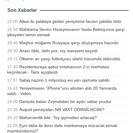
Son Xəbərlər
19:00
Ailəsi ilə şəlaləyə gedən yeniyetmə faciəvi şəkildə öldü
18:58
Məhkəmə Sevinc Hüseynovanın Səidə Bəkirqızına qarşı
şikayətini təmin etmədi
18:45
Məşhur müğənni Rusiyaya qarşı döyüşməyə hazırdır
18:30
Anası öldü, dəfn yox, toy mərasimi keçirdi
18:15
Ölkənin ən yaxşı futbolçusu silahlı hücumda öldürüldü
17:40
Rezidenturaya qəbul imtahanının 2-ci mərhələsi
keçiriləcək - Tarix açıqlandı
17:07
Sabiq nazirin 1 milyonluq evi yarı qiymətə satıldı
16:43
Yeniyetmənin "iPhone"unu əlindən alıb 20 Yanvarda
satdı - Video
16:00
Dənizdə batan Zeynəbdən bir aydır xəbər yoxdur
15:35
Avqust pensiyaları NƏ VAXT ÖDƏNİLƏCƏK?
15:10
Məhərrəmlik bitir: Toy qiymətləri artacaq?
15:09
Eyni iddia ilə ikinci dəfə məhkəməyə müraciət etmək
mümkündürmü?