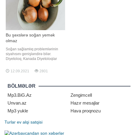
Bu şəxslərə soğan yemək
olmaz
Soğan sağlamlıq problemlərinin
siyahısını genişləndirə bilər.
Diyetoloq, Kanada Diyetoloqlar
Birliyinin üzvü Nataliya Nefedova
bu barədə danışıb. O bildirib ki,
12.09.2021
2801
soğan xüsusilə mədə-bağırsaq
traktının işinin pozulmasına səbəb
ola bilər. N.Nefedova "Sputnik"
BÖLMƏLƏR
radiosuna verdiyi müsahibədə qey
Mp3.BiG.Az
Zengimcell
Unvan.az
Hazır mesajlar
Mp3 yukle
Hava proqnozu
Turlar
ev alqi satqisi