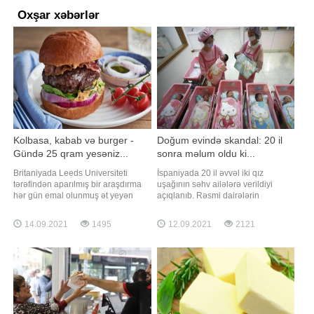
Oxşar xəbərlər
Kolbasa, kabab və burger -
Doğum evində skandal: 20 il
Gündə 25 qram yesəniz...
sonra məlum oldu ki...
Britaniyada Leeds Universiteti
İspaniyada 20 il əvvəl iki qız
tərəfindən aparılmış bir araşdırma
uşağının səhv ailələrə verildiyi
hər gün emal olunmuş ət yeyən
açıqlanıb. Rəsmi dairələrin
insanlarda demensiya (ağıl
məlumatına görə, hadisə Rioxa
zəifləməsi) riskinin 44 faiz arta
bölgəsində baş verib. Açıqlamaya
14.09.2021
1495
12.09.2021
2121
biləcəyini göstərib. -a istinadən
görə, hadisə tibb işçilərinin
bildirir ki, araşdırmada kolbasa,
diqqətsizliyi səbəbilə baş verib.
kabab və burger kimi qidaların orta
Bildirilir ki, uşaqlar 5 saat fərqlə
və daha yuxarı yaşlarda beyin
dünyaya gəlib. Onlar zəif olduğu
sağlamlığın
üçün xüsus