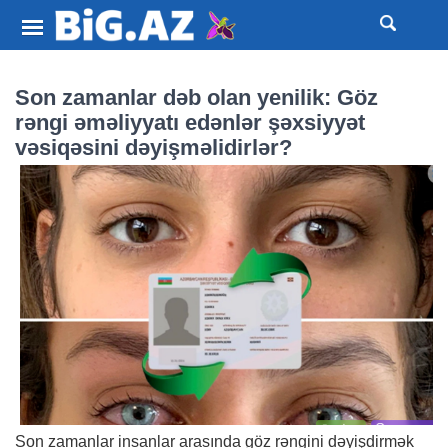
Son zamanlar dəb olan yenilik: Göz
rəngi əməliyyatı edənlər şəxsiyyət
vəsiqəsini dəyişməlidirlər?
Son zamanlar insanlar arasında göz rəngini dəyişdirmək