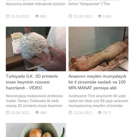
Nyusoma dəstək mitinqində özünün
birinə "Simpsonlar" ("The
Donald Trampla rəqabətini
Simpsons") cizgi filminin
xatırlayıb. -ın -a istinadən
personajının adı verilib. xəbər verir
15.09.2021
660
15.09.2021
1164
məlumatına görə, o bildirib ki,
ki, bu barədə yazır. Belə ki, həmin
Kaliforniya sakinlərinin qəbul
körpü "Simpsonlar" cizgi filmindəki
edəcəyi qərar tək ABŞ-a yox,
Ned Flanders personajının şərəfnə
ümumilikdə bütün dünyaya təsir
adlandırılıb
qoyacaq. "Bilirsiniz ki, ötən il
seçkilərd
Türkiyədə İLK: 3D printerlə
Anasının meyitini mumyalayıb
insan beyninin nüsxəsi
bir il zirzəmidə saxladı və 100
hazırlandı - VİDEO
MİN MANAT pensiya aldı
Nevrologiya mütəxəssisi professor
Avstriyanın Tirol ərazisinin 66 yaşlı
Sultan Tarlacı Türkiyədə ilk dəfə
sakini bir ildən çox 89 yaşlı anasının
olaraq 3D printerlə insan beyninin
mumyalanmış meyitini zirzəmidə
dəqiq nüsxəsini hazırlayıb. Oxu.a-a
saxlayaraq, pensiyasını alıb. BİG.AZ
13.09.2021
490
13.09.2021
2571
istinadən xəbər verir ki, keçmişdə
xəbər verir ki, bu barədə "BBC
beyinin içindəki quruluşu anlamaq
News" yazır. Polisin məlumatına
üçün silikon yerləşdirmə kimi xam
görə, demensiya xəstəsi olan qadın
üsullar istifadə olunurdu, ancaq bu
2020-ci ilin iyun ayında qocalıqdan
inkişafla beyinin xaric
vəfat edib