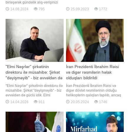
verir ki, Tilbe fotolarını "instagram"
birləşərək gündəlik alış-verişinizi
səhifəsində izləyiciləri ilə bölüşüb.
birbaşa qapınıza çatdırır! Bu
14.08.2024
795
25.09.2023
1772
İzləyiciləri fotonun altına "bu təbiilik
tərəfdaşlıq sayəsində Wolt-un
başqa hansı sənətkarda var" deyə
qabaqcıl çatdırılma xidməti indi
yorumlar yazıb
Bravo-dan olan bazarlığınızın
sürətlə və etibarla çatdırılmasını
təmin edir. WOLT-la əməkdaşlıq
çərçivəsind
"Elmi Nəşrlər" şirkətinin
İran Prezidenti İbrahim Rəisi
direktoru ilə müsahibə: Şirkət
və digər rəsmilərin həlak
"dəyişməyib" - biz əvvəldən də
olduqları bildirildi
güclü idik
"Elmi Nəşrlər" şirkətinin direktoru ilə
İran Prezidenti İbrahim Rəisi və
müsahibə: Şirkət "dəyişməyib" - biz
digər dövlət rəsmilərinin olduğu
əvvəldən də güclü idik. Elmi
helikopterin qalıqları tapılıb, ancaq
nəşrlərin peşəkar inkişaf və karyera
qəzadan sağ çıxan olmayıb. Bu
14.04.2026
911
20.05.2024
1746
məqsədlərinə nail olmaq üçün
barədə İran Qızıl Aypara
mühüm rol oynadığı bir dövrdə, bəzi
Cəmiyyətinin rəhbəri Pir Hüseyn
alimlər elmi konsaltinq xidmətlərinə
Kolivand deyib. "Qəzaya uğramış
müraciət edirlər. Bu mərhələdə
helikopter qalıqlarının tapıldığı
hüquq
yerdə sağ qalmış sərnişin olmayıb"