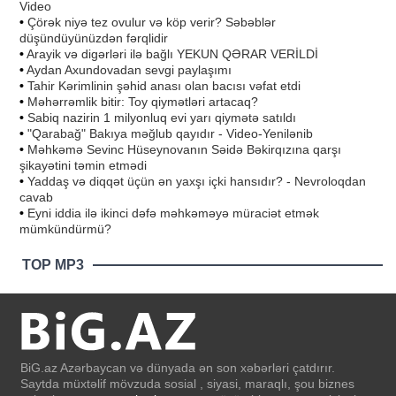
Video
•
Çörək niyə tez ovulur və köp verir? Səbəblər
düşündüyünüzdən fərqlidir
•
Arayik və digərləri ilə bağlı YEKUN QƏRAR VERİLDİ
•
Aydan Axundovadan sevgi paylaşımı
•
Tahir Kərimlinin şəhid anası olan bacısı vəfat etdi
•
Məhərrəmlik bitir: Toy qiymətləri artacaq?
•
Sabiq nazirin 1 milyonluq evi yarı qiymətə satıldı
•
"Qarabağ" Bakıya məğlub qayıdır - Video-Yenilənib
•
Məhkəmə Sevinc Hüseynovanın Səidə Bəkirqızına qarşı
şikayətini təmin etmədi
•
Yaddaş və diqqət üçün ən yaxşı içki hansıdır? - Nevroloqdan
cavab
•
Eyni iddia ilə ikinci dəfə məhkəməyə müraciət etmək
mümkündürmü?
TOP MP3
BiG.az Azərbaycan və dünyada ən son xəbərləri çatdırır.
Saytda müxtəlif mövzuda sosial , siyasi, maraqlı, şou biznes