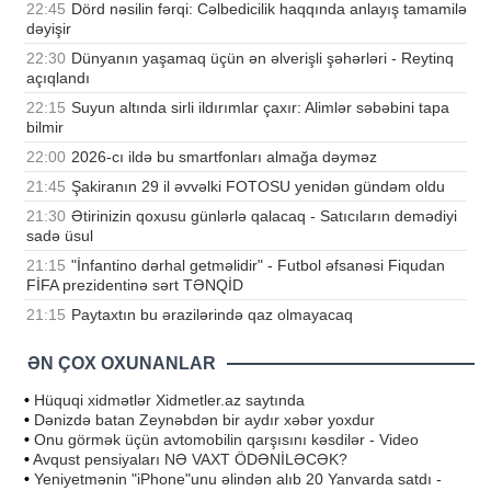
22:45
Dörd nəsilin fərqi: Cəlbedicilik haqqında anlayış tamamilə
dəyişir
22:30
Dünyanın yaşamaq üçün ən əlverişli şəhərləri - Reytinq
açıqlandı
22:15
Suyun altında sirli ildırımlar çaxır: Alimlər səbəbini tapa
bilmir
22:00
2026-cı ildə bu smartfonları almağa dəyməz
21:45
Şakiranın 29 il əvvəlki FOTOSU yenidən gündəm oldu
21:30
Ətirinizin qoxusu günlərlə qalacaq - Satıcıların demədiyi
sadə üsul
21:15
"İnfantino dərhal getməlidir" - Futbol əfsanəsi Fiqudan
FİFA prezidentinə sərt TƏNQİD
21:15
Paytaxtın bu ərazilərində qaz olmayacaq
ƏN ÇOX OXUNANLAR
•
Hüquqi xidmətlər Xidmetler.az saytında
•
Dənizdə batan Zeynəbdən bir aydır xəbər yoxdur
•
Onu görmək üçün avtomobilin qarşısını kəsdilər - Video
•
Avqust pensiyaları NƏ VAXT ÖDƏNİLƏCƏK?
•
Yeniyetmənin "iPhone"unu əlindən alıb 20 Yanvarda satdı -