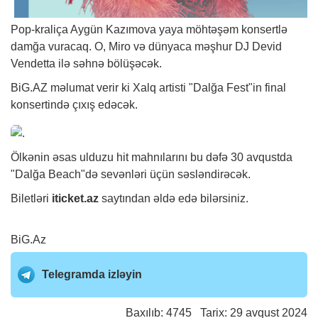
Pop-kraliça Aygün Kazımova yaya möhtəşəm konsertlə
damğa vuracaq. O, Miro və dünyaca məşhur DJ Devid
Vendetta ilə səhnə bölüşəcək.
BiG.AZ
məlumat verir ki Xalq artisti "Dalğa Fest"in final
konsertində çıxış edəcək.
Ölkənin əsas ulduzu hit mahnılarını bu dəfə 30 avqustda
"Dalğa Beach"də sevənləri üçün səsləndirəcək.
Biletləri
iticket.az
saytından əldə edə bilərsiniz.
BiG.Az
Telegramda izləyin
Baxılıb: 4745 Tarix: 29 avqust 2024