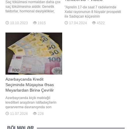
Saç tökülməsi normaldan daha çox
saç tökülməsinə aiddir. Genetik
"Aprelin 17-də saat 7 radələrində
faktorlar, hormonal dəyişikliklər,
Xətai rayonunun 8 Noyabr prospekti
qida çatışmazlığı və stress saç
ilə Sadıqcan küçəsinin
tökülməsinə səbəb ola bilər. Saç
kəsişməsində İsmayıl
10.10.2023
1915
17.04.2024
4522
tökülməsinə nəzarət etmək üçün
Məmmədovun idarə etdiyi "Hyundai
stresdən qaçınmaq və həkim
İX-35" markalı avtomobillə Aytən
tövsiyələri ilə balanslaşdırılmış
Piriyevanın (Səfərova) idarə etdiyi
qidalanma ilə müalicə variantları
avtomobil toqquşub". xəbər verir ki,
tətbiq olun
bu barədə Daxili İşlər Nazirliyini
Azərbaycanda Kredit
Seçimində Müqayisə Əsas
Meyarlardan Birinə Çevrilir
Azərbaycanda kiçik məbləğli
kreditləri araşdıran istifadəçilərin
qərarvermə davranışında son
illərdə daha müqayisəli yanaşma
11.07.2026
228
müşahidə olunur. Kredit araşdıran
şəxslər yalnız məbləğin əlçatan
olub olmamasına deyil, fərqli
BÖLMƏLƏR