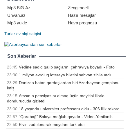
təkliflərin hansı şərtlərlə təqdim
edildiyinə də diqqət yetirirlər. Bu
Mp3.BiG.Az
Zengimcell
yanaşma istifadəçiləri
Unvan.az
Hazır mesajlar
Mp3 yukle
Hava proqnozu
Turlar
ev alqi satqisi
Son Xəbərlər
23:45
Vədinə sadiq qalıb saçlarını çəhrayıya boyadı - Foto
23:30
1 milyon avroluq lotereya biletini səhvən zibilə atdı
23:29
Dənizdə batan qardaşlardan biri Azərbaycan çempionu
imiş
23:15
Atasının pensiyasını almaq üçün meyitini illərlə
dondurucuda gizlətdi
23:00
18 yaşında universitet professoru oldu - 306 illik rekord
22:57
"Qarabağ" Bakıya məğlub qayıdır - Video-Yenilənib
22:50
Elvin zədələnərək meydanı tərk etdi