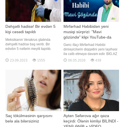
Dəhşətli hadisə! Bir evdən 5
Mirfərhad Həbibidən yeni
kişi cəsədi tapıldı
musiqi sürprizi: "Mavi
gözündə" klipi YouTube-da
Meksikanın Verakrus ştatında
yayımlandı - VİDEO
dəhşətli hadisə baş verib. Bir
Gənc ifaçı Mirfərhad Həbibi
edvdın 5 nəfərin meyiti tapılıb.
dinləyicilərin diqqətini yeni layihəsi
BİG.AZ xarici mediaya istinadən
ilə cəlb etməyə davam edir. BİG.AZ
xəbər verir ki, onlar silahlı hücum
xəbər verir ki, sənətçi bu dəfə "Mavi
23.09.2023
1555
06.05.2026
439
nəticəsində həlak olub. Xəbər
gözündə" adlı yeni mahnısını
üzərinə hadisə yerinə gələn polis
təqdim edib. Musiqi ilə yanaşı, ifaçı
və təcili tibbi qrupları cəsədlərin
mahnıya xüsusi olaraq çəkilmiş klipi
beşinində kişiyə aid olduğunu
də izləyicilərin ixtiyarına verib.
açıqlayıb
Sözügedən ekra
Saç tökülməsinin qarşısını
Aytən Səfərova ağır qəza
belə ala bilərsiziniz
keçirdi: Ölənin kimliyi BİLİNDİ -
YENİLƏNİB + VİDEO