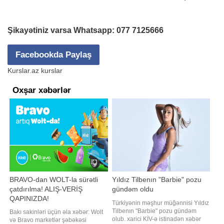
Şikayətiniz varsa Whatsapp:
077 7125666
Facebookda Paylaş
Kurslar.az kurslar
Oxşar xəbərlər
BRAVO-dan WOLT-la sürətli
Yıldız Tilbenın "Barbie" pozu
çatdırılma! ALIŞ-VERİŞ
gündəm oldu
QAPINIZDA!
Türkiyənin məşhur müğənnisi Yıldız
Tilbenın "Barbie" pozu gündəm
Bakı sakinləri üçün əla xəbər: Wolt
olub. xarici KİV-ə istinadən xəbər
və Bravo marketlər şəbəkəsi