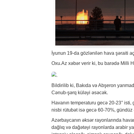
İyunun 19-da gözlənilən hava şəraiti aç
Oxu.Az
xəbər
verir ki, bu barədə Milli
Bildirilib ki, Bakıda və Abşeron yarım
Cənub-şərq küləyi əsəcək.
Havanın temperaturu gecə 20-23° isti, 
nisbi rütubət isə gecə 60-70%, gündüz
Azərbaycanın əksər rayonlarında havan
dağlıq və dağətəyi rayonlarda arabir ya