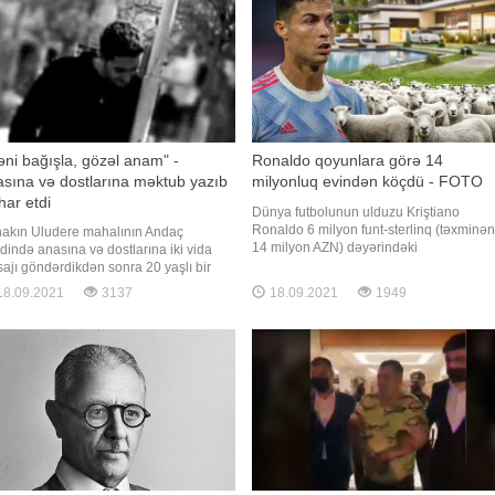
ni bağışla, gözəl anam" -
Ronaldo qoyunlara görə 14
sına və dostlarına məktub yazıb
milyonluq evindən köçdü - FOTO
ihar etdi
Dünya futbolunun ulduzu Kriştiano
Ronaldo 6 milyon funt-sterlinq (təxminən
nakın Uludere mahalının Andaç
14 milyon AZN) dəyərindəki
dində anasına və dostlarına iki vida
malikanəsindən köçmək məcburiyyətind
ajı göndərdikdən sonra 20 yaşlı bir
qalıb. xəbər verir ki, buna səbəb
c 35 metr yüksəklikdəki uçurumdan
8.09.2021
3137
18.09.2021
1949
futbolçunun həyat yoldaşı Corcino
lanaraq intihar edib. Anasına göndərdiyi
Rodriqez və 4 övladı ilə birlikdə yaşadığı
ajda gəncin "Məni bağışla, gözəl
villanın ətrafında qoyun sürüsünün
m. Qardaşlarıma və dostlarıma vaxt
olmasıdır. Ronald
rmadan köçüb getdim"