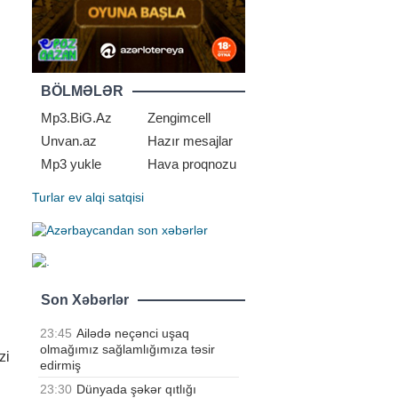
BÖLMƏLƏR
Mp3.BiG.Az
Zengimcell
Unvan.az
Hazır mesajlar
Mp3 yukle
Hava proqnozu
Turlar
ev alqi satqisi
Son Xəbərlər
23:45
Ailədə neçənci uşaq
olmağımız sağlamlığımıza təsir
zi
edirmiş
23:30
Dünyada şəkər qıtlığı