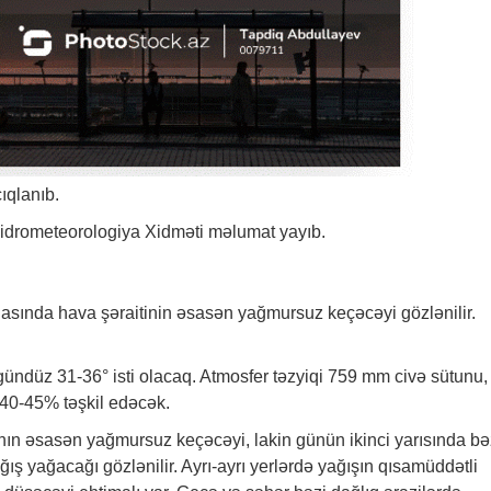
ıqlanıb.
 Hidrometeorologiya Xidməti məlumat yayıb.
adasında hava şəraitinin əsasən yağmursuz keçəcəyi gözlənilir.
gündüz 31-36° isti olacaq. Atmosfer təzyiqi 759 mm civə sütunu,
 40-45% təşkil edəcək.
ın əsasən yağmursuz keçəcəyi, lakin günün ikinci yarısında bə
ğış yağacağı gözlənilir. Ayrı-ayrı yerlərdə yağışın qısamüddətli