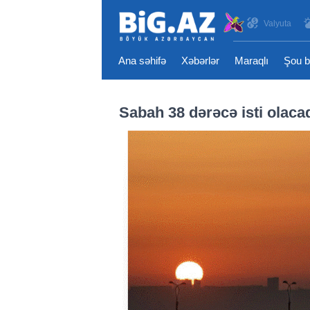
Valyuta
Ana səhifə
Xəbərlər
Maraqlı
Şou b
Sabah 38 dərəcə isti olaca