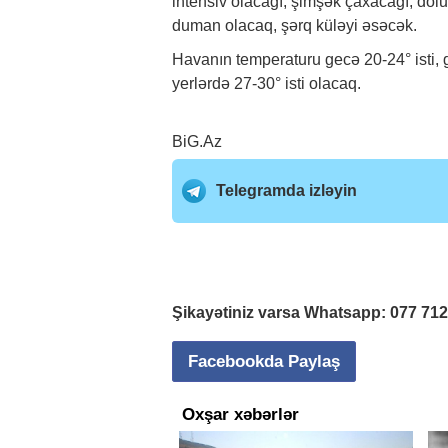
intensiv olacağı, şimşək çaxacağı, dolu
duman olacaq, şərq küləyi əsəcək.
Havanın temperaturu gecə 20-24° isti, g
yerlərdə 27-30° isti olacaq.
BiG.Az
Telegramda izləyin
Şikayətiniz varsa Whatsapp:
077 71
Facebookda Paylaş
Oxşar xəbərlər