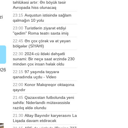
təhlükəsi artır: Ən böyük təsir
Avropada hiss olunacaq
23:15
Avqustun istisində sağlam
zi
qalmağın 10 yolu
23:00
Turistlərin ziyarət etdiyi
"qədim" Roma teatrı saxta imiş
22:45
Ən çox çörək və ət yeyən
bölgələr (SİYAHI)
22:30
2024-cü ildəki dəhşətli
sunami: Bir neçə saat ərzində 230
mindən çox insan həlak oldu
026
22:15
97 yaşında təyyarə
qanadında uçdu - Video
22:00
Konor Makqreqor oktaqona
qayıdır
21:45
Qazaxıstan futbolunda yeni
səhifə: Niderlandlı mütəxəssislə
razılıq əldə olundu
21:30
Altay Bayındır karyerasını La
Liqada davam etdirəcək