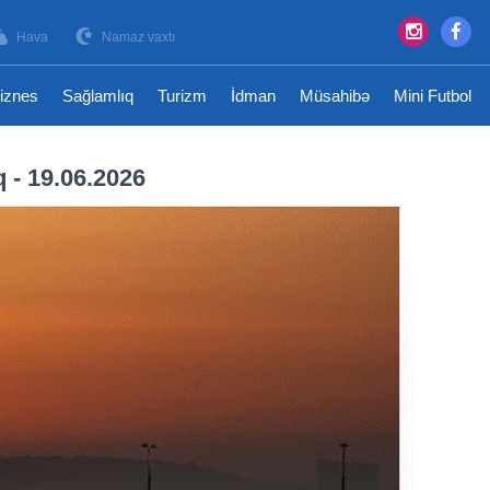
Hava
Namaz vaxtı
iznes
Sağlamlıq
Turizm
İdman
Müsahibə
Mini Futbol
q - 19.06.2026