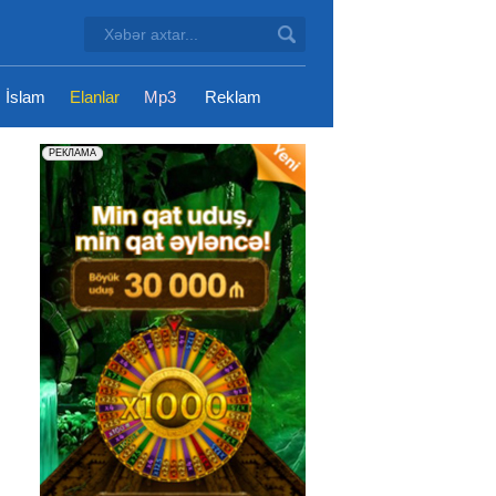
İslam
Elanlar
Mp3
Reklam