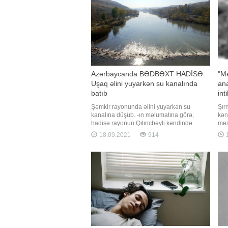
Azərbaycanda BƏDBƏXT HADİSƏ:
"Mə
Uşaq əlini yuyarkən su kanalında
ana
batıb
int
Şəmkir rayonunda əlini yuyarkən su
Şır
kanalına düşüb. -ın məlumatına görə,
kən
hadisə rayonun Qılıncbəyli kəndində
mes
qeydə alınıb. 2012-ci il təvəllüdlü Nihat
gən
18.09.2021
914
1
Tağıyev kənd ərazisində yerləşən kanalda
tul
əlini yuyarkən ayağı sürüşüb və batıb.
mes
Onun meyiti sudan çıxarılaraq aidiyyəti
ana
üzrə təhvil verilib. Faktla bağl
ayı