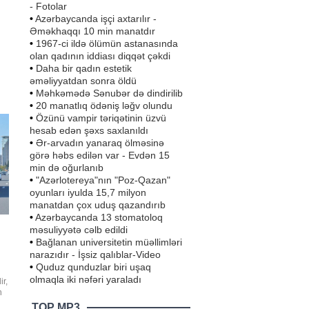
- Fotolar
•
Azərbaycanda işçi axtarılır -
Əməkhaqqı 10 min manatdır
•
1967-ci ildə ölümün astanasında
olan qadının iddiası diqqət çəkdi
•
Daha bir qadın estetik
əməliyyatdan sonra öldü
də
•
Məhkəmədə Sənubər də dindirilib
an
•
20 manatlıq ödəniş ləğv olundu
dən
•
Özünü vampir təriqətinin üzvü
hesab edən şəxs saxlanıldı
•
Ər-arvadın yanaraq ölməsinə
görə həbs edilən var - Evdən 15
min də oğurlanıb
•
"Azərlotereya"nın "Poz-Qazan"
oyunları iyulda 15,7 milyon
manatdan çox uduş qazandırıb
•
Azərbaycanda 13 stomatoloq
məsuliyyətə cəlb edildi
•
Bağlanan universitetin müəllimləri
narazıdır - İşsiz qalıblar-Video
•
Quduz qunduzlar biri uşaq
olmaqla iki nəfəri yaraladı
ir,
n
TOP MP3