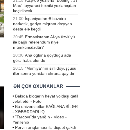
21:15
ABŞ-də yüzlərlə "Boeing 737
Max" təyyarəsi texniki yoxlanışdan
keçiriləcək
21:00
İspaniyadan Əlcəzairə
narkotik, geriyə miqrant daşıyan
dəstə ələ keçdi
20:45
Ermənistanın Aİ-yə üzvlüyü
ilə bağlı referendum niyə
mümkünsüzdür?
20:30
Ana oğluna qoyduğu ada
görə həbs olundu
20:15
"Mumiya"nın sirli döyüşçüsü
ə
illər sonra yenidən ekrana qayıdır
ƏN ÇOX OXUNANLAR
•
Bakıda bloqerin həyat yoldaşı qəfil
vəfat etdi - Foto
•
Bu universitetlər BAĞLANA BİLƏR
- XƏBƏRDARLIQ
•
"Tarqovı"da yanğın - Video -
Yenilənib
•
Pərvin arıqlaması ilə diqqət çəkdi