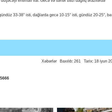
 düşəcəyi ehtimalı var. Gecə və səhər bəzi dağlıq ərazilərdə
ündüz 33-38° isti, dağlarda gecə 10-15° isti, gündüz 20-25°, bə
Xəbərlər
Baxılıb: 261 Tarix: 18 iyun 2
25666