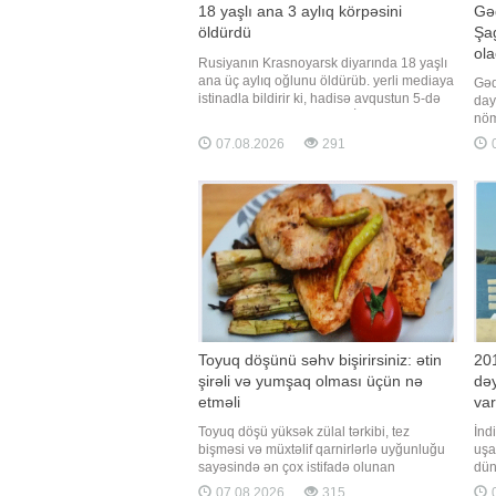
18 yaşlı ana 3 aylıq körpəsini
Gə
öldürdü
Şag
ol
Rusiyanın Krasnoyarsk diyarında 18 yaşlı
ana üç aylıq oğlunu öldürüb. yerli mediaya
Gəd
istinadla bildirir ki, hadisə avqustun 5-də
day
Ujur şəhərində baş verib. İlkin məlumata
nöm
görə, gənc qadın uşağı və valideynləri ilə
Gün
07.08.2026
291
0
birlikdə yaşayırmış. Səhər saatlarında
mək
körpə ilə evdə tək qalıb və ağlayan uşağı
bun
sakitləşdirməy
aşa
mək
Toyuq döşünü səhv bişirirsiniz: ətin
201
şirəli və yumşaq olması üçün nə
dəy
etməli
var
Toyuq döşü yüksək zülal tərkibi, tez
İndi
bişməsi və müxtəlif qarnirlərlə uyğunluğu
uşa
sayəsində ən çox istifadə olunan
dün
məhsullardan biridir. Ancaq bir çox insanın
ola
07.08.2026
315
0