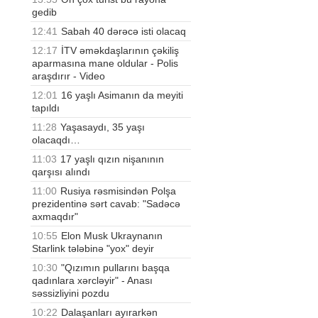
gedib
12:41
Sabah 40 dərəcə isti olacaq
12:17
İTV əməkdaşlarının çəkiliş
aparmasına mane oldular - Polis
araşdırır - Video
12:01
16 yaşlı Asimanın da meyiti
tapıldı
11:28
Yaşasaydı, 35 yaşı
olacaqdı…
11:03
17 yaşlı qızın nişanının
qarşısı alındı
11:00
Rusiya rəsmisindən Polşa
prezidentinə sərt cavab: "Sadəcə
axmaqdır"
10:55
Elon Musk Ukraynanın
Starlink tələbinə "yox" deyir
10:30
"Qızımın pullarını başqa
qadınlara xərcləyir" - Anası
səssizliyini pozdu
10:22
Dalaşanları ayırarkən