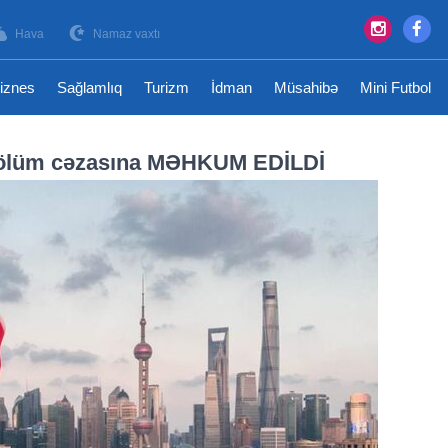
Hava
Namaz vaxtı
iznes
Sağlamlıq
Turizm
İdman
Müsahibə
Mini Futbol
ə ölüm cəzasına MƏHKUM EDİLDİ