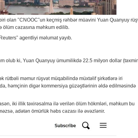
n biri olan "CNOOC"un keçmiş rəhbər müavini Yuan Quanyuy rüş
i ilə ölüm cəzasına məhkum edilib.
"Reuters" agentliyi məlumat yayıb.
um olub ki, Yuan Quanyuy ümumilikdə 22.5 milyon dollar (təxmi
.
ək rütbəli məmur rüşvət müqabilində müxtəlif şirkətlərə iri
nda, həmçinin digər kommersiya güzəştlərinin əldə edilməsində
sən, iki illik təxirəsalma ilə verilən ölüm hökmləri, məhkum bu
məzsə, adətən ömürlük həbs cəzası ilə əvəzlənir.