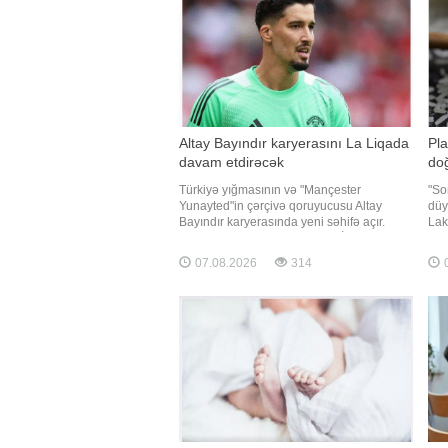
Altay Bayındır karyerasını La Liqada
Pla
davam etdirəcək
do
Türkiyə yığmasının və "Mançester
"So
Yunayted"in çərçivə qoruyucusu Altay
düyü
Bayındır karyerasında yeni səhifə açır.
Lak
xəbər verir ki, təcrübəli qapıçı İspaniyanın
yox
"Selta" klubu ilə razılığa gəlib. 28 yaşlı
haz
07.08.2026
314
0
qolkiper La Liqa təmsilçisinin heyətində
cəh
icarə əsasında forma geyinəcək. Tərəflər
ist
arasınd