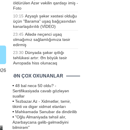
öldürülən Azər vəkilin qardaşı imiş -
Foto
10:15
Azyaşlı şəkər xəstəsi olduğu
üçün "Barama" uşaq bağçasından
kənarlaşdırılıb (VİDEO)
23:45
Ailədə neçənci uşaq
olmağımız sağlamlığımıza təsir
edirmiş
23:30
Dünyada şəkər qıtlığı
təhlükəsi artır: Ən böyük təsir
Avropada hiss olunacaq
026
ƏN ÇOX OXUNANLAR
•
48 bal necə 50 oldu? -
Sertifikasiyada cavab gözləyən
suallar
•
Tezbazar.Az - Xidmətlər, təmir,
tikinti və digər xidmət elanları
•
Məhkəmədə Sənubər də dindirilib
•
"Oğlu Almaniyada təhsil alır,
Azərbaycana gəlib-gəlmədiyini
bilmirəm"