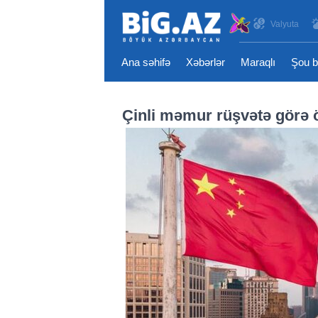
Valyuta
Ana səhifə
Xəbərlər
Maraqlı
Şou b
Çinli məmur rüşvətə gör