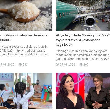
stik düyü iddiaları nə dərəcədə
ABŞ-də yüzlərlə "Boeing 737 Max"
ğrudur?
təyyarəsi texniki yoxlanışdan
keçiriləcək
n vaxtlar sosial şəbəkələrdə "plastik
" ilə bağlı müxtəlif iddialar yayılır.
"Boeing" şirkətinin daha köhnə təyyarə
in elmi baxımdan bu iddiaların əsası
modellərinin konstruksiya elementlərind
dur. Ümumiyyətlə, düyünün plastikdən
çatların aşkarlanmasından sonra, ABŞ-n
ırlanması həm iqtisadi, həm də texniki
Federal Mülki Aviasiya İdarəsi (FAA)
7.08.2026
233
07.08.2026
262
ətdən məntiqsizdir. Plastik qranulların
yüzlərlə "Boeing 737 Max" hava gəmisin
ehsalı təbii düyünün becərilməsi v
yoxlanılması barədə təlimat verib. xəbər
verir ki, bu barədə ABŞ-nin federal
reyestrini