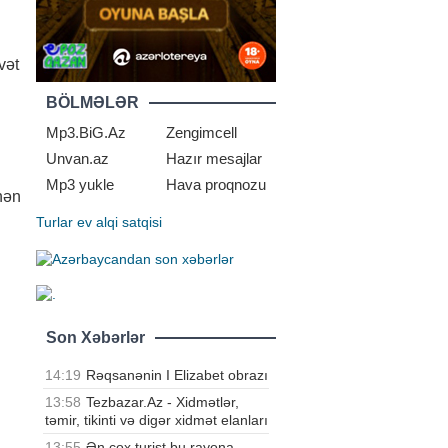
vət
BÖLMƏLƏR
Mp3.BiG.Az
Zengimcell
Unvan.az
Hazır mesajlar
Mp3 yukle
Hava proqnozu
nən
Turlar
ev alqi satqisi
Son Xəbərlər
14:19
Rəqsanənin I Elizabet obrazı
13:58
Tezbazar.Az - Xidmətlər,
təmir, tikinti və digər xidmət elanları
13:55
Ən çox turist bu rayona