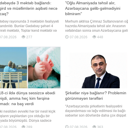
dəbəydə 3 məktəb bağlandı:
"Oğlu Almaniyada təhsil alır,
ird və müəllimlərin aqibəti necə
Azərbaycana gəlib-gəlmədiyini
acaq?
bilmirəm"
əbəy rayonunda 3 məktəbin fəaliyyəti
Mərhum aktrisa Çimnaz Sultanovanın oğ
andırılıb. Bunlar Gədəbəy şəhəri 4
hazırda Almaniyada təhsil alır. Anasının
rəli məktəbi, Toplar kənd məktəbi və
vəfatından sonra onun Azərbaycana gəli
əşli kənd məktəbidir. Məlumata görə,
gəlməməsi barədə məlumatım yoxdur.
7.08.2026
277
07.08.2026
448
təblərin fəaliyyəti dayandırılarkən
Bunu aktrisa Sonaxanım Əliyeva
a səbəb kimi şagird sayının normadan
Qaynarinfo-ya açıqlamasında deyib.
ğı olması göstərilib. Bəs bağlanan
Aktrisa mərhumun yaxınları ilə əlaqə
təblərin şagirdləri təhsillərin
saxlamadığını bildirib:. "Ona görə d
8-ci ildə dünya səssizcə əbədi
Şirkətlər niyə bağlanır? Problemin
işdi, amma heç kim fərqinə
görünməyən tərəfləri
madı: nə baş verdi
"Azərbaycanda şirkətlərin fəaliyyətini
dayandırması və ləğv edilməsi ilə bağlı
ki nəsildən əvvəlki hər bir nəsil kiçik
xəbərlər son dövrlərdə daha çox diqqət
qların yaşlılardan çox olduğu bir
çəkir. Mən hesab edirəm ki, bu prosesə
yada böyümüşdü. Dünya sadəcə
yalnız ayrı-ayrı hüquqi şəxslərin taleyi ki
raq belə qurulmuşdu və bütün yazılı
7.08.2026
289
07.08.2026
363