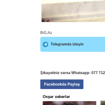
BiG.Az
Telegramda izləyin
Şikayətiniz varsa Whatsapp:
077 71
Facebookda Paylaş
Oxşar xəbərlər