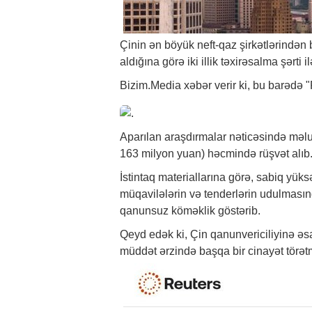
Çinin ən böyük neft-qaz şirkətlərində
aldığına görə iki illik təxirəsalma şərt
Bizim.Media
xəbər
verir ki, bu barədə 
Aparılan araşdırmalar nəticəsində məl
163 milyon yuan) həcmində rüşvət alıb
İstintaq materiallarına görə, sabiq yüks
müqavilələrin və tenderlərin udulması
qanunsuz köməklik göstərib.
Qeyd edək ki, Çin qanunvericiliyinə əsa
müddət ərzində başqa bir cinayət törət