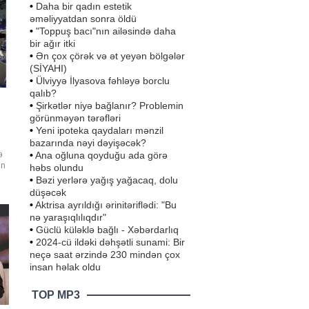
•
Daha bir qadın estetik
əməliyyatdan sonra öldü
•
"Toppuş bacı"nın ailəsində daha
bir ağır itki
•
Ən çox çörək və ət yeyən bölgələr
(SİYAHI)
•
Ülviyyə İlyasova fəhləyə borclu
qalıb?
•
Şirkətlər niyə bağlanır? Problemin
görünməyən tərəfləri
•
Yeni ipoteka qaydaları mənzil
bazarında nəyi dəyişəcək?
•
Ana oğluna qoyduğu ada görə
ə
in
həbs olundu
•
Bəzi yerlərə yağış yağacaq, dolu
in
düşəcək
•
Aktrisa ayrıldığı ərinitəriflədi: "Bu
nə yaraşıqlılıqdır"
•
Güclü küləklə bağlı - Xəbərdarlıq
•
2024-cü ildəki dəhşətli sunami: Bir
neçə saat ərzində 230 mindən çox
insan həlak oldu
TOP MP3