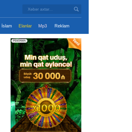
İslam
Elanlar
Mp3
Reklam