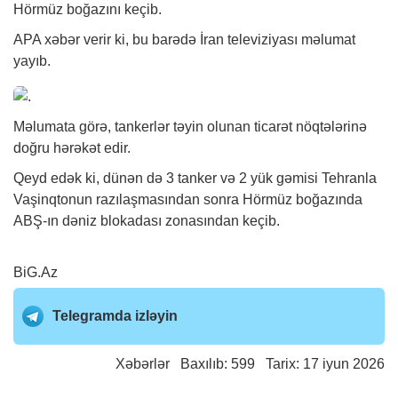
Hörmüz boğazını keçib.
APA
xəbər
verir ki, bu barədə İran televiziyası məlumat
yayıb.
Məlumata görə, tankerlər təyin olunan ticarət nöqtələrinə
doğru hərəkət edir.
Qeyd edək ki, dünən də 3 tanker və 2 yük gəmisi Tehranla
Vaşinqtonun razılaşmasından sonra Hörmüz boğazında
ABŞ-ın dəniz blokadası zonasından keçib.
BiG.Az
Telegramda izləyin
Xəbərlər
Baxılıb: 599 Tarix: 17 iyun 2026