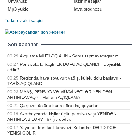
Unvan.az
Hazır mesajlar
Mp3 yukle
Hava proqnozu
Turlar
ev alqi satqisi
Son Xəbərlər
00:29
Avqustda MÜTLƏQ ALIN - Sonra tapmayacaqsınız
00:27
Pensiyalarla bağlı İLK DƏFƏ AÇIQLANDI - Dəyişiklik
edilir?
00:25
Regionda hava soyuyur: yağış, külək, dolu başlayır -
TARİX AÇIQLANDI
00:23
MAAŞ, PENSİYA VƏ MÜAVİNƏTLƏR YENİDƏN
ARTIRILACAQ? - Mühüm AÇIQLAMA
00:21
Qarpızın üstünə buna görə daş qoyurlar
00:19
Azərbaycanda kişilər üçün pensiya yaşı YENİDƏN
ARTIRILA BİLƏR? - 67-yə qədər...
00:17
Yayın ən bərəkətli tərəvəzi: Kolundan DƏRDİKCƏ
YENİSİ GƏLİR