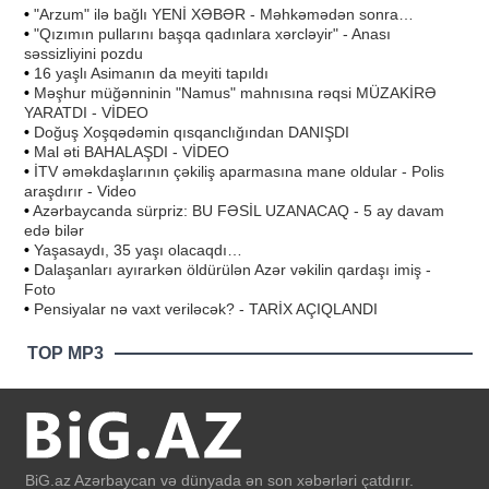
•
"Arzum" ilə bağlı YENİ XƏBƏR - Məhkəmədən sonra…
•
"Qızımın pullarını başqa qadınlara xərcləyir" - Anası
səssizliyini pozdu
•
16 yaşlı Asimanın da meyiti tapıldı
•
Məşhur müğənninin "Namus" mahnısına rəqsi MÜZAKİRƏ
YARATDI - VİDEO
•
Doğuş Xoşqədəmin qısqanclığından DANIŞDI
•
Mal əti BAHALAŞDI - VİDEO
•
İTV əməkdaşlarının çəkiliş aparmasına mane oldular - Polis
araşdırır - Video
•
Azərbaycanda sürpriz: BU FƏSİL UZANACAQ - 5 ay davam
edə bilər
•
Yaşasaydı, 35 yaşı olacaqdı…
•
Dalaşanları ayırarkən öldürülən Azər vəkilin qardaşı imiş -
Foto
•
Pensiyalar nə vaxt veriləcək? - TARİX AÇIQLANDI
TOP MP3
BiG.az Azərbaycan və dünyada ən son xəbərləri çatdırır.