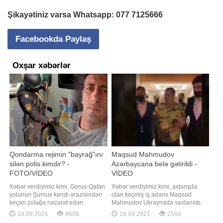
Şikayətiniz varsa Whatsapp:
077 7125666
Facebookda Paylaş
Oxşar xəbərlər
Qondarma rejimin "bayrağ"ını
Maqsud Mahmudov
silən polis kimdir? -
Azərbaycana belə gətirildi -
FOTO/VİDEO
VİDEO
Xəbər verdiyimiz kimi, Gorus-Qafan
Xəbər verdiyimiz kimi, axtarışda
yolunun Şurnux kəndi ərazisindən
olan keçmiş iş adamı Maqsud
keçən zolağa nəzarət edən
Mahmudov Ukraynada saxlanılıb.
Azərbaycan polisi burada hərəkət
"Qafqazinfo" Maqsud Mahmudovun
18.09.2021
4608
18.09.2021
2568
edən avtomobilin üzərindəki
Azərbaycana deportasiya