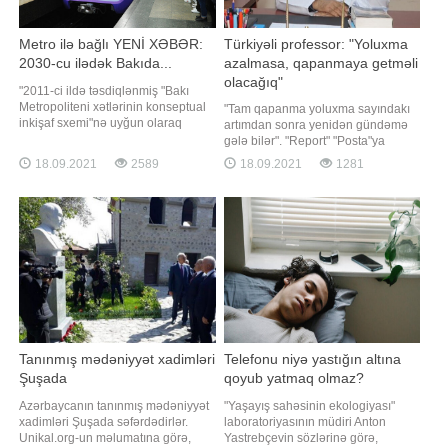
Metro ilə bağlı YENİ XƏBƏR:
Türkiyəli professor: "Yoluxma
2030-cu ilədək Bakıda...
azalmasa, qapanmaya getməli
olacağıq"
"2011-ci ildə təsdiqlənmiş "Bakı
Metropoliteni xətlərinin konseptual
"Tam qapanma yoluxma sayındakı
inkişaf sxemi"nə uyğun olaraq
artımdan sonra yenidən gündəmə
2030-cu ilədək stansiyaların sayı
gələ bilər". "Report" "Posta"ya
77-dək artırılacaq. Hazırda metroda
istinadən xəbər verir ki, bunu
18.09.2021
2589
18.09.2021
1281
26 stansiya var. Yəni hələ 51
türkiyəli professor Faruk Aydın
stansiya da tikilib istifadəyə
deyib. "Qış çox ağır keçəcək.
veriləcək. Ümumilikdə, Bakı
Qapanmaya getməmək üçün
metrosu 5 ayrı xəttdən ibarə
mübarizə aparırıq. Amma yoluxma
sayını azalda bilməsək
Tanınmış mədəniyyət xadimləri
Telefonu niyə yastığın altına
Şuşada
qoyub yatmaq olmaz?
Azərbaycanın tanınmış mədəniyyət
"Yaşayış sahəsinin ekologiyası"
xadimləri Şuşada səfərdədirlər.
laboratoriyasının müdiri Anton
Unikal.org-un məlumatına görə,
Yastrebçevin sözlərinə görə,