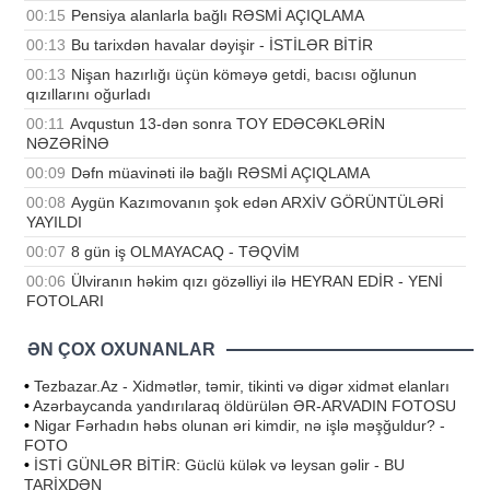
00:15
Pensiya alanlarla bağlı RƏSMİ AÇIQLAMA
00:13
Bu tarixdən havalar dəyişir - İSTİLƏR BİTİR
00:13
Nişan hazırlığı üçün köməyə getdi, bacısı oğlunun
qızıllarını oğurladı
00:11
Avqustun 13-dən sonra TOY EDƏCƏKLƏRİN
NƏZƏRİNƏ
00:09
Dəfn müavinəti ilə bağlı RƏSMİ AÇIQLAMA
00:08
Aygün Kazımovanın şok edən ARXİV GÖRÜNTÜLƏRİ
YAYILDI
00:07
8 gün iş OLMAYACAQ - TƏQVİM
00:06
Ülviranın həkim qızı gözəlliyi ilə HEYRAN EDİR - YENİ
FOTOLARI
ƏN ÇOX OXUNANLAR
•
Tezbazar.Az - Xidmətlər, təmir, tikinti və digər xidmət elanları
•
Azərbaycanda yandırılaraq öldürülən ƏR-ARVADIN FOTOSU
•
Nigar Fərhadın həbs olunan əri kimdir, nə işlə məşğuldur? -
FOTO
•
İSTİ GÜNLƏR BİTİR: Güclü külək və leysan gəlir - BU
TARİXDƏN