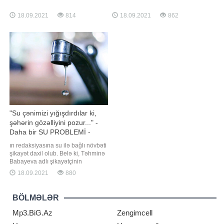
mədəniyyət xadimləri Şuşaya səfər
smartfonları yastığın altına qoyub
çərçivəsində burada keçiriləcək
yatmaq olmaz. -a istinadən xəbər
18.09.2021
814
18.09.2021
862
Üzeyir Hacıbəyli XII Beynəlxalq
verir ki, ekspert səbəb kimi
Musiqi Festivalına qatılacaq, dahi
telefonlardan gələn radiasiyanın
bəstəkarın ölməz əsərlərini 29 ildən
bəzən artdığını bildirib. "Nəzərə
sonra işğaldan azad edilən Üzeyir
almaq lazımdır ki, telefonları
yurdund
"Su çənimizi yığışdırdılar ki,
şəhərin gözəlliyini pozur..." -
Daha bir SU PROBLEMİ -
ŞİKAYƏT - AÇIQLAMA
ın redaksiyasına su ilə bağlı növbəti
şikayət daxil olub. Belə ki, Təhminə
Babayeva adlı şikayətçinin
sözlərinə görə, Nizami rayonu
18.09.2021
880
"Naxçıvanski" 94B ünvanında
gündüz saat 11-də suyu azalda-
azalda tam kəsirlər, axşamüstü 6, 7-
BÖLMƏLƏR
də yenidən açırlar:. "Gecə 12-yə
işləmiş isə yenə kəsirlər
Mp3.BiG.Az
Zengimcell