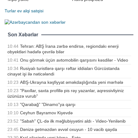
Turlar
ev alqi satqisi
Son Xəbərlər
10:44
Tehran: ABŞ İrana zərbə endirsə, regiondakı enerji
obyektləri hədəfə çevrilə bilər
10:41
Onu görmək üçün avtomobilin qarşısını kəsdilər - Video
10:34
Rusiyalı turistlərə qarşı rəftar iddiaları Gürcüstanda
cinayət işi ilə nəticələndi
10:23
ABŞ-Ukrayna kəşfiyyat əməkdaşlığında yeni mərhələ
10:23
"Paxıllar, saxta profillə pis rəy yazanlar, aqressivliyiniz
üzünüzə vurub"
10:13
"Qarabağ" "Dinamo"ya qarşı
10:10
Ceyhun Bayramov Kiyevdə
23:52
"Sabah" ÇL-də ilk məğlubiyyətini aldı - Video-Yenilənib
23:45
Dənizə getməzdən əvvəl oxuyun - 10 vacib qayda
23:30
Kral ailəsində yeni körpə - Foto