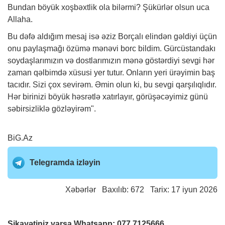
Bundan böyük xoşbəxtlik ola bilərmi? Şükürlər olsun uca
Allaha.
Bu dəfə aldığım mesaj isə əziz Borçalı elindən gəldiyi üçün
onu paylaşmağı özümə mənəvi borc bildim. Gürcüstandakı
soydaşlarımızın və dostlarımızın mənə göstərdiyi sevgi hər
zaman qəlbimdə xüsusi yer tutur. Onların yeri ürəyimin baş
tacıdır. Sizi çox sevirəm. Əmin olun ki, bu sevgi qarşılıqlıdır.
Hər birinizi böyük həsrətlə xatırlayır, görüşəcəyimiz günü
səbirsizliklə gözləyirəm".
BiG.Az
Telegramda izləyin
Xəbərlər
Baxılıb: 672 Tarix: 17 iyun 2026
Şikayətiniz varsa Whatsapp:
077 7125666