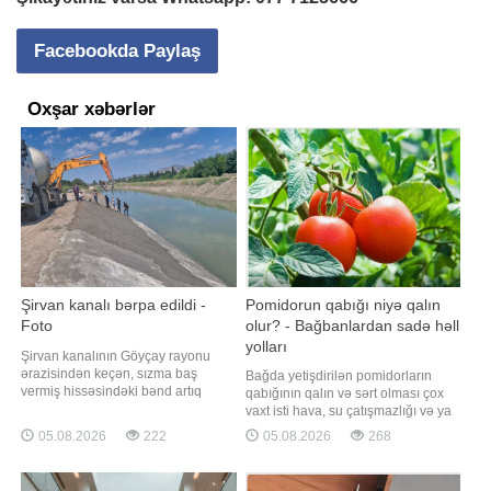
Facebookda Paylaş
Oxşar xəbərlər
Şirvan kanalı bərpa edildi -
Pomidorun qabığı niyə qalın
Foto
olur? - Bağbanlardan sadə həll
yolları
Şirvan kanalının Göyçay rayonu
ərazisindən keçən, sızma baş
Bağda yetişdirilən pomidorların
vermiş hissəsindəki bənd artıq
qabığının qalın və sərt olması çox
bərpa edilib. Hazırda təmir-bərpa
vaxt isti hava, su çatışmazlığı və ya
işləri tam yekunlaşdırılıb.
sort xüsusiyyətləri ilə bağlı olur. -ın
05.08.2026
222
05.08.2026
268
"Qafqazinfo" xəbər verir ki, Yevlax,
xarici mediaya istinadən xəbərinə
Ağdaş, Göyçay, Ucar və Zərdab
görə, mütəxəssislər bildirirlər ki,
rayonlarında suyun verilişi bərpa
düzgün qulluq etməklə bu