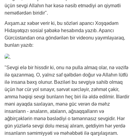
üçün sevgi Allahın hər kəsə nəsib etmədiyi ən qiymətli
nemətlərdən biridir".
Axşam.az
xəbər
verir ki, bu sözləri aparıcı Xoşqədəm
Hidayətqızı sosial şəbəkə hesabında yazıb. Aparıcı
Gürcüstandan ona göndərilən bir videonu yayımlayaraq,
bunları yazıb:
"Sevgi elə bir hissdir ki, onu nə pulla almaq olar, nə vəzifə
ilə qazanmaq. O, yalnız saf qəlbdən doğur və Allahın lütfü
ilə insana bəxş olunur. Bəziləri bu sevgiyə sahib olmaq
üçün hər cür yol sınayır, sərvət xərcləyir, zəhmət çəkir,
amma həqiqi sevgi bunların heç biri ilə əldə edilmir. İllərdir
məni ayaqda saxlayan, mənə güc verən də məhz
insanların - anaların, ataların, ağsaqqalların və
ağbirçəklərin mənə bəslədiyi o təmənnasız sevgidir. Hər
gün yüzlərlə sevgi dolu mesaj alıram, getdiyim hər yerdə
insanların səmimiyyəti və məhəbbəti ilə qarşılaşıram.