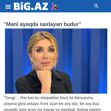
"Məni ayaqda saxlayan budur"
"Sevgi… Hər kəs bu müqəddəs hissi öz dünyasına,
ürəyinə görə anlayır. Kimi üçün bir xoş söz, bir xoş dua
sevgidir, kimi üçün isə maraq və mənfəət. Amma mənim