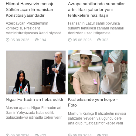
Hikmət Hacıyevin mesajı:
Avropa sahillərində sunamilər
Sülhün açarı Ermənistan
artır: Bəzi şəhərlər yeni
Konstitusiyasındadır
təhlükələrə hazırlaşır
Azərbaycan Prezidentinin
Fransanın Lazur sahili boyunca
köməkçisi, Prezident
sunami təhlükəsi zamanı insanları
Administrasiyasının Xarici siyasət
dənizdən uzaq istiqamətə
məsələləri şöbəsinin müdiri Hikmət
yönləndirən təxminən 800
05.08.2026
194
05.08.2026
303
Hacıyev Türkiyənin "Haber Global"
xəbərdarlıq nişanı quraşdırılıb.
televiziya kanalına müsahibəsində
Qaynarinfo xəbər verir ki, bu barədə
Ermənistan Konstitusiyasında
"Der Spiegel" nəşri yazır. Buna
Azərbaycana və Türkiyəyə qarşı
səbəb UNESCO-nun yaxın 30 il
ərazi iddialarını ehtiva edən
ərzində Aralıq dənizində güclü
müddəaların çıxarılmasını
sunami baş verm
Nigar Fərhadın əri həbs edildi
Kral ailəsində yeni körpə -
Foto
Məşhur aparıcı Nigar Fərhadın əri
Samir Yəhyazadə həbs edilib.
Mərhum Kraliça II Elizabetin nəvəsi
qafqazinfo-ya istinadla xəbər verir
şahzadə Yevgeniya üçüncü dəfə
ki, iş onun faktiki rəhbərlik etdiyi
ana olub. "Qafqazinfo" xəbər verir
"AİD Group" xaricdə təhsil şirkəti ilə
ki, bu barədə kral ailəsi rəsmi
bağlıdır. Qeyd olunur ki, bir
açıqlama yayıb. Məlumata görə,
05.08.2026
423
05.08.2026
325