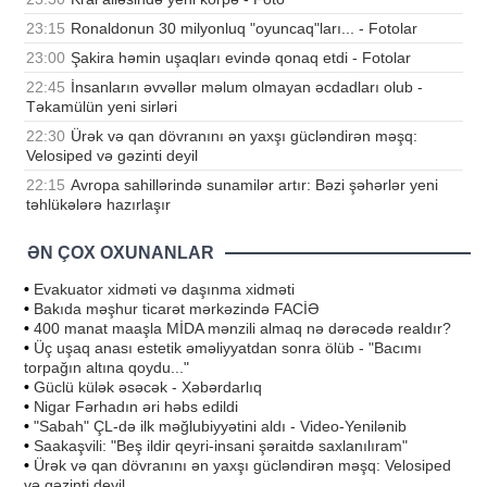
23:15
Ronaldonun 30 milyonluq "oyuncaq"ları... - Fotolar
23:00
Şakira həmin uşaqları evində qonaq etdi - Fotolar
22:45
İnsanların əvvəllər məlum olmayan əcdadları olub -
Təkamülün yeni sirləri
22:30
Ürək və qan dövranını ən yaxşı gücləndirən məşq:
Velosiped və gəzinti deyil
22:15
Avropa sahillərində sunamilər artır: Bəzi şəhərlər yeni
təhlükələrə hazırlaşır
ƏN ÇOX OXUNANLAR
•
Evakuator xidməti və daşınma xidməti
•
Bakıda məşhur ticarət mərkəzində FACİƏ
•
400 manat maaşla MİDA mənzili almaq nə dərəcədə realdır?
•
Üç uşaq anası estetik əməliyyatdan sonra ölüb - "Bacımı
torpağın altına qoydu..."
•
Güclü külək əsəcək - Xəbərdarlıq
•
Nigar Fərhadın əri həbs edildi
•
"Sabah" ÇL-də ilk məğlubiyyətini aldı - Video-Yenilənib
•
Saakaşvili: "Beş ildir qeyri-insani şəraitdə saxlanılıram"
•
Ürək və qan dövranını ən yaxşı gücləndirən məşq: Velosiped
və gəzinti deyil