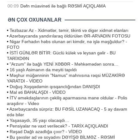
00:09
Dəfn müavinəti ilə bağlı RƏSMİ AÇIQLAMA
ƏN ÇOX OXUNANLAR
•
Tezbazar.Az - Xidmətlər, təmir, tikinti və digər xidmət elanları
•
Azərbaycanda yandırılaraq öldürülən ƏR-ARVADIN FOTOSU
•
Nigar Fərhadın həbs olunan əri kimdir, nə işlə məşğuldur? -
FOTO
•
İSTİ GÜNLƏR BİTİR: Güclü külək və leysan gəlir - BU
TARİXDƏN
•
"Arzum" ilə bağlı YENİ XƏBƏR - Məhkəmədən sonra…
•
16 yaşlı Asimanın da meyiti tapıldı
•
Məşhur müğənninin "Namus" mahnısına rəqsi MÜZAKİRƏ
YARATDI - VİDEO
•
Doğuş Xoşqədəmin qısqanclığından DANIŞDI
•
Mal əti BAHALAŞDI - VİDEO
•
İTV əməkdaşlarının çəkiliş aparmasına mane oldular - Polis
araşdırır - Video
•
Azərbaycanda sürpriz: BU FƏSİL UZANACAQ - 5 ay davam
edə bilər
•
Yaşasaydı, 35 yaşı olacaqdı…
•
Pensiyalar nə vaxt veriləcək? - TARİX AÇIQLANDI
•
Rəşad Dağlı azadlığa çıxır? - VİDEO
•
Bu şəxslər ad və soyadını DƏYİŞƏ BİLMƏZ - RƏSMİ