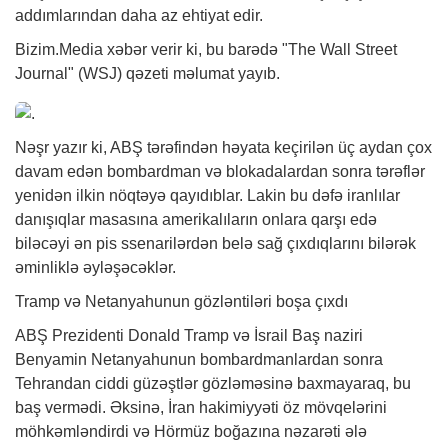
addımlarından daha az ehtiyat edir.
Bizim.Media
xəbər
verir ki, bu barədə "The Wall Street
Journal" (WSJ) qəzeti məlumat yayıb.
Nəşr yazır ki, ABŞ tərəfindən həyata keçirilən üç aydan çox
davam edən bombardman və blokadalardan sonra tərəflər
yenidən ilkin nöqtəyə qayıdıblar. Lakin bu dəfə iranlılar
danışıqlar masasına amerikalıların onlara qarşı edə
biləcəyi ən pis ssenarilərdən belə sağ çıxdıqlarını bilərək
əminliklə əyləşəcəklər.
Tramp və Netanyahunun gözləntiləri boşa çıxdı
ABŞ Prezidenti Donald Tramp və İsrail Baş naziri
Benyamin Netanyahunun bombardmanlardan sonra
Tehrandan ciddi güzəştlər gözləməsinə baxmayaraq, bu
baş vermədi. Əksinə, İran hakimiyyəti öz mövqelərini
möhkəmləndirdi və Hörmüz boğazına nəzarəti ələ