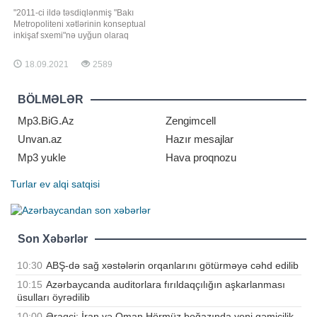
"2011-ci ildə təsdiqlənmiş "Bakı
Metropoliteni xətlərinin konseptual
inkişaf sxemi"nə uyğun olaraq
2030-cu ilədək stansiyaların sayı
77-dək artırılacaq. Hazırda metroda
18.09.2021
2589
26 stansiya var. Yəni hələ 51
stansiya da tikilib istifadəyə
veriləcək. Ümumilikdə, Bakı
BÖLMƏLƏR
metrosu 5 ayrı xəttdən ibarə
Mp3.BiG.Az
Zengimcell
Unvan.az
Hazır mesajlar
Mp3 yukle
Hava proqnozu
Turlar
ev alqi satqisi
Son Xəbərlər
10:30
ABŞ-də sağ xəstələrin orqanlarını götürməyə cəhd edilib
10:15
Azərbaycanda auditorlara fırıldaqçılığın aşkarlanması
üsulları öyrədilib
10:00
Əraqçi: İran və Oman Hörmüz boğazında yeni gəmiçilik