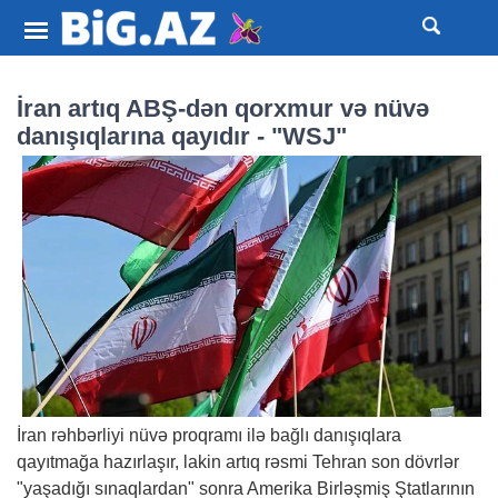
İran artıq ABŞ-dən qorxmur və nüvə
danışıqlarına qayıdır - "WSJ"
İran rəhbərliyi nüvə proqramı ilə bağlı danışıqlara
qayıtmağa hazırlaşır, lakin artıq rəsmi Tehran son dövrlər
"yaşadığı sınaqlardan" sonra Amerika Birləşmiş Ştatlarının