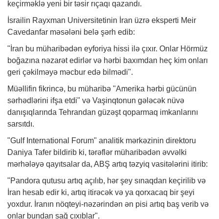
keçirməklə yeni bir təsir rıçaqı qazandı.
İsrailin Rayxman Universitetinin İran üzrə eksperti Meir
Cavedanfar məsələni belə şərh edib:
"İran bu müharibədən eyforiya hissi ilə çıxır. Onlar Hörmüz
boğazına nəzarət edirlər və hərbi baxımdan heç kim onları
geri çəkilməyə məcbur edə bilmədi".
Müəllifin fikrincə, bu müharibə "Amerika hərbi gücünün
sərhədlərini ifşa etdi" və Vaşinqtonun gələcək nüvə
danışıqlarında Tehrandan güzəşt qoparmaq imkanlarını
sarsıtdı.
"Gulf International Forum" analitik mərkəzinin direktoru
Daniya Tafer bildirib ki, tərəflər müharibədən əvvəlki
mərhələyə qayıtsalar da, ABŞ artıq təzyiq vasitələrini itirib:
"Pandora qutusu artıq açılıb, hər şey sınaqdan keçirilib və
İran hesab edir ki, artıq itirəcək və ya qorxacaq bir şeyi
yoxdur. İranın nöqteyi-nəzərindən ən pisi artıq baş verib və
onlar bundan sağ çıxıblar".