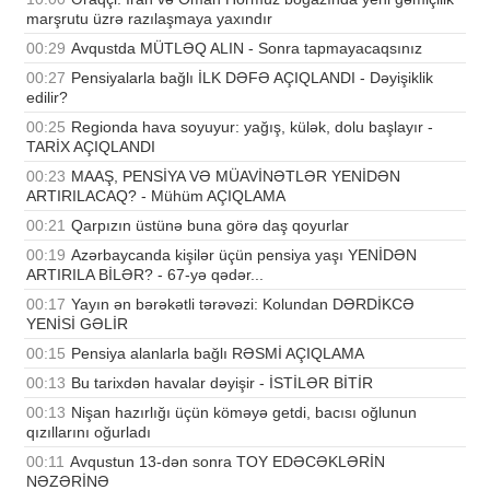
marşrutu üzrə razılaşmaya yaxındır
00:29
Avqustda MÜTLƏQ ALIN - Sonra tapmayacaqsınız
00:27
Pensiyalarla bağlı İLK DƏFƏ AÇIQLANDI - Dəyişiklik
edilir?
00:25
Regionda hava soyuyur: yağış, külək, dolu başlayır -
TARİX AÇIQLANDI
00:23
MAAŞ, PENSİYA VƏ MÜAVİNƏTLƏR YENİDƏN
ARTIRILACAQ? - Mühüm AÇIQLAMA
00:21
Qarpızın üstünə buna görə daş qoyurlar
00:19
Azərbaycanda kişilər üçün pensiya yaşı YENİDƏN
ARTIRILA BİLƏR? - 67-yə qədər...
00:17
Yayın ən bərəkətli tərəvəzi: Kolundan DƏRDİKCƏ
YENİSİ GƏLİR
00:15
Pensiya alanlarla bağlı RƏSMİ AÇIQLAMA
00:13
Bu tarixdən havalar dəyişir - İSTİLƏR BİTİR
00:13
Nişan hazırlığı üçün köməyə getdi, bacısı oğlunun
qızıllarını oğurladı
00:11
Avqustun 13-dən sonra TOY EDƏCƏKLƏRİN
NƏZƏRİNƏ