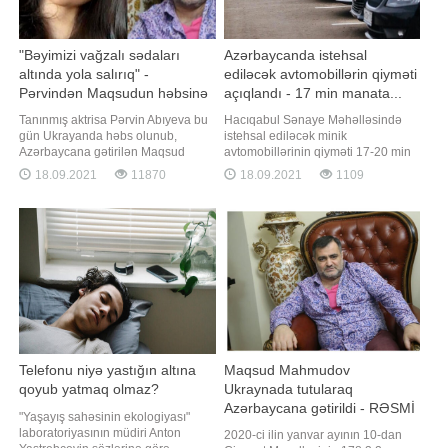
"Bəyimizi vağzalı sədaları
Azərbaycanda istehsal
altında yola salırıq" -
ediləcək avtomobillərin qiyməti
Pərvindən Maqsudun həbsinə
açıqlandı - 17 min manata...
reaksiya
Tanınmış aktrisa Pərvin Abıyeva bu
Hacıqabul Sənaye Məhəlləsində
gün Ukrayanda həbs olunub,
istehsal ediləcək minik
Azərbaycana gətirilən Maqsud
avtomobillərinin qiyməti 17-20 min
Mahmudovla bağlı paylaşım edib. -
manat təşkil edəcək. Bu barədə
18.09.2021
11870
18.09.2021
1109
a istinadən xəbər verir ki, tanınmış
"Azərbaycan Avtomobil İstehsalçıları
aktrisa Maqsudun həbsini "İlahi
Assosiasiyası" İctimai Birliyinin
ədalət" adlandırıb: . "İlahi Ədalət və
rəhbəri Emin Axundov deyib. "Minik
dövlətimizin ədaləti! Bu qədər
avtomobillərinin növbəti aydan
insanın haqqına girməyi
satışa çıxarılması planlaşdırılır
Telefonu niyə yastığın altına
Maqsud Mahmudov
qoyub yatmaq olmaz?
Ukraynada tutularaq
Azərbaycana gətirildi - RƏSMİ
"Yaşayış sahəsinin ekologiyası"
laboratoriyasının müdiri Anton
2020-ci ilin yanvar ayının 10-dan