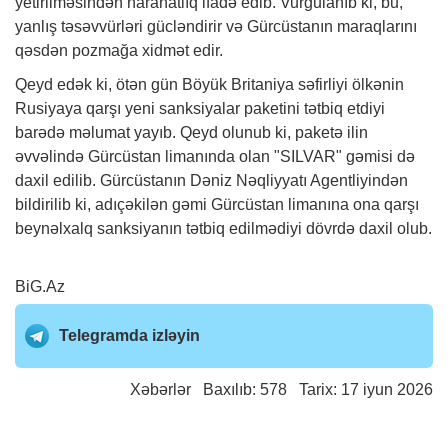
yetirilməsindən narahatlıq ifadə edib. Vurğulanıb ki, bu,
yanlış təsəvvürləri gücləndirir və Gürcüstanın maraqlarını
qəsdən pozmağa xidmət edir.
Qeyd edək ki, ötən gün Böyük Britaniya səfirliyi ölkənin
Rusiyaya qarşı yeni sanksiyalar paketini tətbiq etdiyi
barədə məlumat yayıb. Qeyd olunub ki, paketə ilin
əvvəlində Gürcüstan limanında olan "SILVAR" gəmisi də
daxil edilib. Gürcüstanın Dəniz Nəqliyyatı Agentliyindən
bildirilib ki, adıçəkilən gəmi Gürcüstan limanına ona qarşı
beynəlxalq sanksiyanın tətbiq edilmədiyi dövrdə daxil olub.
BiG.Az
Telegramda izləyin
Xəbərlər
Baxılıb: 578 Tarix: 17 iyun 2026