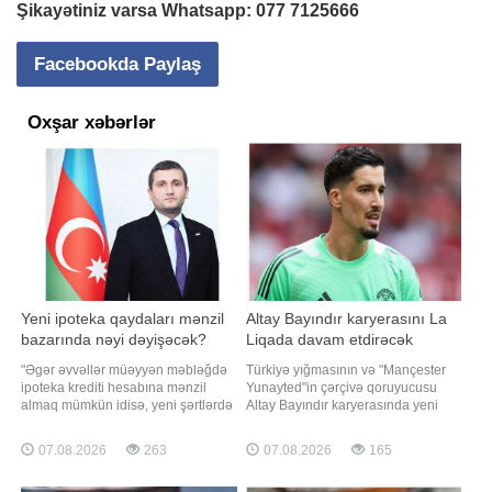
Şikayətiniz varsa Whatsapp:
077 7125666
Facebookda Paylaş
Oxşar xəbərlər
Yeni ipoteka qaydaları mənzil
Altay Bayındır karyerasını La
bazarında nəyi dəyişəcək?
Liqada davam etdirəcək
"Əgər əvvəllər müəyyən məbləğdə
Türkiyə yığmasının və "Mançester
ipoteka krediti hesabına mənzil
Yunayted"in çərçivə qoruyucusu
almaq mümkün idisə, yeni şərtlərdə
Altay Bayındır karyerasında yeni
daha yüksək ilkin ödəniş tələb
səhifə açır. xəbər verir ki, təcrübəli
olunacaq. Bu isə xüsusilə orta gəlirli
qapıçı İspaniyanın "Selta" klubu ilə
07.08.2026
263
07.08.2026
165
və ilk dəfə mənzil almaq istəyən
razılığa gəlib. 28 yaşlı qolkiper La
ailələrin ipotekaya çıxışını
Liqa təmsilçisinin heyətində icarə