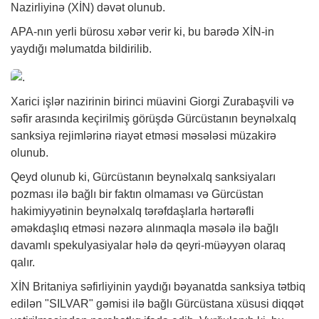
Nazirliyinə (XİN) dəvət olunub.
APA-nın yerli bürosu
xəbər
verir ki, bu barədə XİN-in
yaydığı məlumatda bildirilib.
Xarici işlər nazirinin birinci müavini Giorgi Zurabaşvili və
səfir arasında keçirilmiş görüşdə Gürcüstanın beynəlxalq
sanksiya rejimlərinə riayət etməsi məsələsi müzakirə
olunub.
Qeyd olunub ki, Gürcüstanın beynəlxalq sanksiyaları
pozması ilə bağlı bir faktın olmaması və Gürcüstan
hakimiyyətinin beynəlxalq tərəfdaşlarla hərtərəfli
əməkdaşlıq etməsi nəzərə alınmaqla məsələ ilə bağlı
davamlı spekulyasiyalar hələ də qeyri-müəyyən olaraq
qalır.
XİN Britaniya səfirliyinin yaydığı bəyanatda sanksiya tətbiq
edilən "SILVAR" gəmisi ilə bağlı Gürcüstana xüsusi diqqət