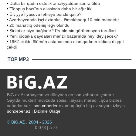
•
Daha bir qadın estetik əməliyyatdan sonra öldü
•
"Toppuş bacı"nın ailəsində daha bir ağır itki
•
Ülviyyə İlyasova fəhləyə borclu qalıb?
•
Azərbaycanda işçi axtarılır - Əməkhaqqı 10 min manatdır
•
20 manatlıq ödəniş ləğv olundu
•
Şirkətlər niyə bağlanır? Problemin görünməyən tərəfləri
•
Yeni ipoteka qaydaları mənzil bazarında nəyi dəyişəcək?
•
1967-ci ildə ölümün astanasında olan qadının iddiası diqqət
çəkdi
TOP MP3
BiG.az Azərbaycan və dünyada ən son xəbərləri çatdırır.
Saytda müxtəlif mövzuda sosial , siyasi, maraqlı, şou biznes
xəbərlər var .
son xeberler
oxumaq üçün big.az saytını izləyin .
sonxeber.az
|
Bizimlə Əlaqə
© BiG.AZ , 2004 - 2026
0.073 | a: 0