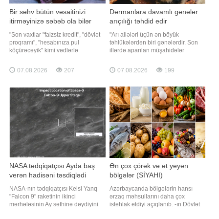
Bir səhv bütün vəsaitinizi
Dərmanlara davamlı gənələr
itirməyinizə səbəb ola bilər
arıçılığı təhdid edir
"Son vaxtlar "faizsiz kredit", "dövlət
"Arı ailələri üçün ən böyük
proqramı", "hesabınıza pul
təhlükələrdən biri gənələrdir. Son
köçürəcəyik" kimi vədlərlə
illərdə aparılan müşahidələr
vətəndaşların bank kartı
göstərir ki, arılar üzərində parazitlik
məlumatlarını ələ keçirməyə çalışan
edən bəzi gənələr istifadə olunan
07.08.2026
207
07.08.2026
199
dələduzların sayı artır. Unutmayın ki,
dərmanlara qarşı davamlılıq
bank kartınızın nömrəsi, son istifadə
qazanıb. Nəticədə müalicədən
tarixi, CVV kodu və bankdan
sonra onların sayı arzu olunan
göndərilə
səviyyəyə enmir və qısa müddətdə
yenidən çoxalır"
NASA tədqiqatçısı Ayda baş
Ən çox çörək və ət yeyən
verən hadisəni təsdiqlədi
bölgələr (SİYAHI)
NASA-nın tədqiqatçısı Kelsi Yanq
Azərbaycanda bölgələrin hansı
"Falcon 9" raketinin ikinci
ərzaq məhsullarını daha çox
mərhələsinin Ay səthinə dəydiyini
istehlak etdiyi açıqlanıb. -ın Dövlət
təsdiqləyib. xəbər verir ki, "Reuters"
Statistika Komitəsindən əldə etdiyi