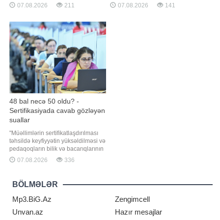
onun açıqlamasının videosunu
məlumata görə, son dövrlər iqtisadi
07.08.2026
211
07.08.2026
141
yayımlayıb. Yanq bildirib ki,
rayonlar üzrə qida məhsullarının
çərşənbə günü səhər saatlarında
adambaşına istehlakında ciddi
"Falcon 9" raketinin ikinci mərhələsi
fərqlər müşahidə olunub. Belə ki,
planlaşdırılmamı
çörək və çörək məhsullarının (una
çevirməklə
48 bal necə 50 oldu? -
Sertifikasiyada cavab gözləyən
suallar
"Müəllimlərin sertifikatlaşdırılması
təhsildə keyfiyyətin yüksəldilməsi və
pedaqoqların bilik və bacarıqlarının
obyektiv qiymətləndirilməsi
07.08.2026
336
baxımından mühüm əhəmiyyət
daşıyır. Lakin belə bir sistemə
etimadın formalaşması üçün
BÖLMƏLƏR
imtahanın keçirilməsi ilə yanaşı,
nəticələrin hesablanması və
Mp3.BiG.Az
Zengimcell
apellyasiy
Unvan.az
Hazır mesajlar