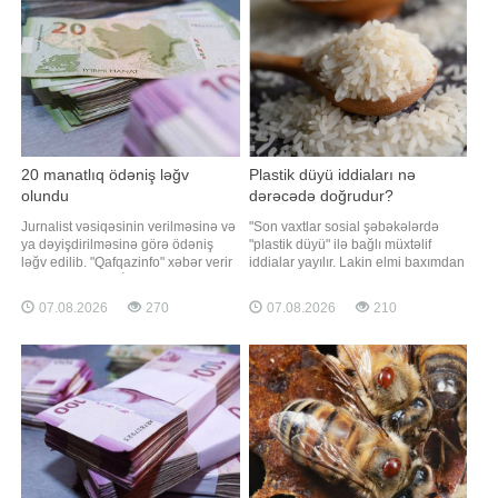
çətinləşdirəcək". Bunu BİG.AZ-a
əsasında forma geyinəcək. Tərəflər
açıqlamasında əmlak məsələlər
arasınd
20 manatlıq ödəniş ləğv
Plastik düyü iddiaları nə
olundu
dərəcədə doğrudur?
Jurnalist vəsiqəsinin verilməsinə və
"Son vaxtlar sosial şəbəkələrdə
ya dəyişdirilməsinə görə ödəniş
"plastik düyü" ilə bağlı müxtəlif
ləğv edilib. "Qafqazinfo" xəbər verir
iddialar yayılır. Lakin elmi baxımdan
ki, bu, Prezident İlham Əliyevin
bu iddiaların əsası yoxdur.
tətbiqi barədə Fərman imzaladığı
Ümumiyyətlə, düyünün plastikdən
07.08.2026
270
07.08.2026
210
"Media haqqında" qanuna
hazırlanması həm iqtisadi, həm də
dəyişikliklərdə əksini tapıb. Qeyd
texniki cəhətdən məntiqsizdir.
edək ki, jurnalist vəsiqəsinin
Plastik qranulların istehsalı təbii
verilməsinə və dəyişdirilməsin
düyünün becərilməsi v