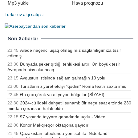
Mp3 yukle
Hava proqnozu
Turlar
ev alqi satqisi
Son Xəbərlər
23:45
Ailədə neçənci uşaq olmağımız sağlamlığımıza təsir
edirmiş
23:30
Dünyada şəkər qıtlığı təhlükəsi artır: Ən böyük təsir
Avropada hiss olunacaq
23:15
Avqustun istisində sağlam qalmağın 10 yolu
23:00
Turistlərin ziyarət etdiyi "qədim" Roma teatrı saxta imiş
22:45
Ən çox çörək və ət yeyən bölgələr (SİYAHI)
22:30
2024-cü ildəki dəhşətli sunami: Bir neçə saat ərzində 230
mindən çox insan həlak oldu
22:15
97 yaşında təyyarə qanadında uçdu - Video
22:00
Konor Makqreqor oktaqona qayıdır
21:45
Qazaxıstan futbolunda yeni səhifə: Niderlandlı