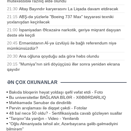
mütəxəssislə razılıq əldə olundu
21:30
Altay Bayındır karyerasını La Liqada davam etdirəcək
21:15
ABŞ-də yüzlərlə "Boeing 737 Max" təyyarəsi texniki
yoxlanışdan keçiriləcək
21:00
İspaniyadan Əlcəzairə narkotik, geriyə miqrant daşıyan
dəstə ələ keçdi
20:45
Ermənistanın Aİ-yə üzvlüyü ilə bağlı referendum niyə
mümkünsüzdür?
20:30
Ana oğluna qoyduğu ada görə həbs olundu
20:15
"Mumiya"nın sirli döyüşçüsü illər sonra yenidən ekrana
qayıdır
ƏN ÇOX OXUNANLAR
•
Bakıda bloqerin həyat yoldaşı qəfil vəfat etdi - Foto
•
Bu universitetlər BAĞLANA BİLƏR - XƏBƏRDARLIQ
•
Məhkəmədə Sənubər də dindirilib
•
Pərvin arıqlaması ilə diqqət çəkdi - Fotolar
•
48 bal necə 50 oldu? - Sertifikasiyada cavab gözləyən suallar
•
"Tarqovı"da yanğın - Video - Yenilənib
•
"Oğlu Almaniyada təhsil alır, Azərbaycana gəlib-gəlmədiyini
bilmirəm"