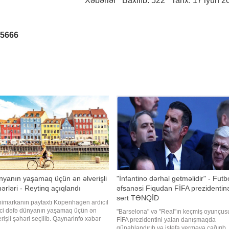
Xəbərlər
Baxılıb: 522 Tarix: 17 iyun 2
25666
yanın yaşamaq üçün ən əlverişli
"İnfantino dərhal getməlidir" - Futb
ərləri - Reytinq açıqlandı
əfsanəsi Fiqudan FİFA prezidentin
sərt TƏNQİD
imarkanın paytaxtı Kopenhagen ardıcıl
nci dəfə dünyanın yaşamaq üçün ən
"Barselona" və "Real"ın keçmiş oyunçus
erişli şəhəri seçilib. Qaynarinfo xəbər
FİFA prezidentini yalan danışmaqda
ir ki, bu barədə Economist Intelligence
günahlandırıb və istefa verməyə çağırıb.