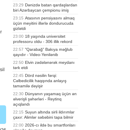
23:29
Dənizdə batan qardaşlardan
biri Azərbaycan çempionu imiş
23:15
Atasının pensiyasını almaq
üçün meyitini illərlə dondurucuda
gizlətdi
r
23:00
18 yaşında universitet
professoru oldu - 306 illik rekord
22:57
"Qarabağ" Bakıya məğlub
qayıdır - Video-Yenilənib
22:50
Elvin zədələnərək meydanı
ı
tərk etdi
sil
22:45
Dörd nəsilin fərqi:
Cəlbedicilik haqqında anlayış
tamamilə dəyişir
22:30
Dünyanın yaşamaq üçün ən
əlverişli şəhərləri - Reytinq
açıqlandı
22:15
Suyun altında sirli ildırımlar
çaxır: Alimlər səbəbini tapa bilmir
22:00
2026-cı ildə bu smartfonları