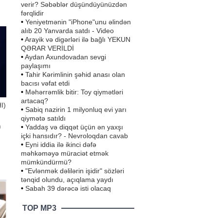
verir? Səbəblər düşündüyünüzdən
rə,
fərqlidir
FA
•
Yeniyetmənin "iPhone"unu əlindən
alıb 20 Yanvarda satdı - Video
•
Arayik və digərləri ilə bağlı YEKUN
QƏRAR VERİLDİ
•
Aydan Axundovadan sevgi
paylaşımı
•
Tahir Kərimlinin şəhid anası olan
bacısı vəfat etdi
•
Məhərrəmlik bitir: Toy qiymətləri
artacaq?
I)
•
Sabiq nazirin 1 milyonluq evi yarı
qiymətə satıldı
•
Yaddaş və diqqət üçün ən yaxşı
n
içki hansıdır? - Nevroloqdan cavab
•
Eyni iddia ilə ikinci dəfə
məhkəməyə müraciət etmək
vin
mümkündürmü?
•
"Evlənmək dəlilərin işidir" sözləri
tənqid olundu, açıqlama yaydı
•
Sabah 39 dərəcə isti olacaq
TOP MP3