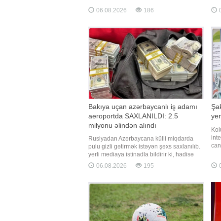
intellekt artıq təkcə texnoloji yenilik deyil,
Uni
06.08.2026
186
0
həm də məlumat təhlükəsizliyi, müəllif
Qlo
hüquqları, şəxsi məlumatların qorunması
olu
və ictima
173
Bakıya uçan azərbaycanlı iş adamı
Şak
aeroportda SAXLANILDI: 2.5
ye
milyonu əlindən alındı
Kol
int
Rusiyadan Azərbaycana külli miqdarda
can
pulu gizli gətirmək istəyən şəxs saxlanılıb.
veri
yerli mediaya istinadla bildirir ki, hadisə
fot
Novosibirsk şəhərindəki Tolmaçyovo hava
06.08.2026
195
0
pri
limanında baş verib. İddia olunur ki,
şək
gömrük əməkdaşları külli miqdarda nağd
iyu
pulun qanunsuz şəkildə Rusiyadan
çıxarılmasının qarşısın