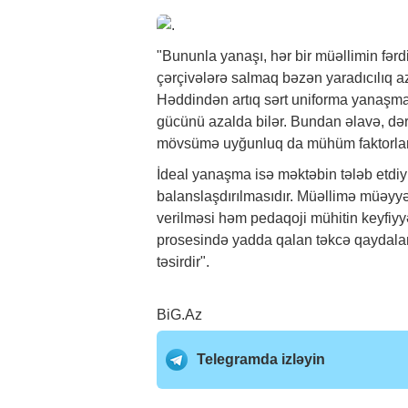
"Bununla yanaşı, hər bir müəllimin fərdi
çərçivələrə salmaq bəzən yaradıcılıq aza
Həddindən artıq sərt uniforma yanaşma
gücünü azalda bilər. Bundan əlavə, dər
mövsümə uyğunluq da mühüm faktorlar
İdeal yanaşma isə məktəbin tələb etdiyi 
balanslaşdırılmasıdır. Müəllimə müəyyə
verilməsi həm pedaqoji mühitin keyfiyyə
prosesində yadda qalan təkcə qaydalar 
təsirdir".
BiG.Az
Telegramda izləyin