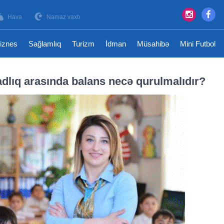
Hava
Namaz vaxtı
iznes
Sağlamlıq
Turizm
İdman
Müsahibə
Mini Futbol
adlıq arasında balans necə qurulmalıdır?