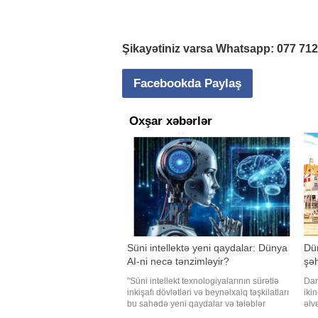
Şikayətiniz varsa Whatsapp:
077 71
Facebookda Paylaş
Oxşar xəbərlər
Süni intellektə yeni qaydalar: Dünya
Dün
AI-ni necə tənzimləyir?
şəh
"Süni intellekt texnologiyalarının sürətlə
Dan
inkişafı dövlətləri və beynəlxalq təşkilatları
iki
bu sahədə yeni qaydalar və tələblər
əlv
formalaşdırmağa sövq edir. Çünki süni
ver