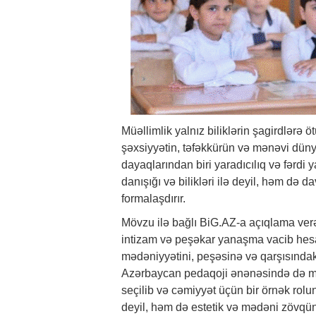
Müəllimlik yalnız biliklərin şagirdlərə
şəxsiyyətin, təfəkkürün və mənəvi düny
dayaqlarından biri yaradıcılıq və fərdi
danışığı və bilikləri ilə deyil, həm də d
formalaşdırır.
Mövzu ilə bağlı
BiG.AZ
-a açıqlama verə
intizam və peşəkar yanaşma vacib hesa
mədəniyyətini, peşəsinə və qarşısındakı
Azərbaycan pedaqoji ənənəsində də müə
seçilib və cəmiyyət üçün bir örnək rol
deyil, həm də estetik və mədəni zövqü