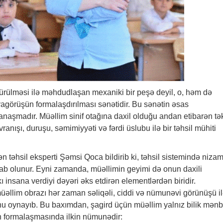
 ötürülməsi ilə məhdudlaşan mexaniki bir peşə deyil, o, həm də
agörüşün formalaşdırılması sənətidir. Bu sənətin əsas
 yanaşmadır. Müəllim sinif otağına daxil olduğu andan etibarən t
avranışı, duruşu, səmimiyyəti və fərdi üslubu ilə bir təhsil mühiti
n təhsil eksperti Şəmsi Qoca bildirib ki, təhsil sistemində nizam
b olunur. Eyni zamanda, müəllimin geyimi də onun daxili
 insana verdiyi dəyəri əks etdirən elementlərdən biridir.
llim obrazı hər zaman səliqəli, ciddi və nümunəvi görünüşü i
unu oynayıb. Bu baxımdan, şagird üçün müəllim yalnız bilik mənb
n formalaşmasında ilkin nümunədir: