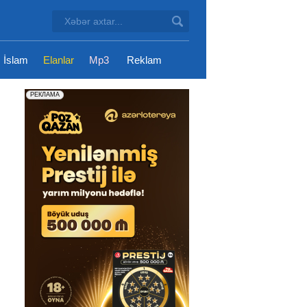
İslam
Elanlar
Mp3
Reklam