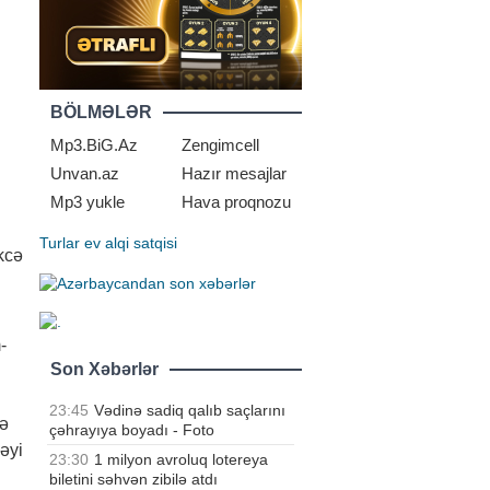
BÖLMƏLƏR
Mp3.BiG.Az
Zengimcell
Unvan.az
Hazır mesajlar
Mp3 yukle
Hava proqnozu
Turlar
ev alqi satqisi
əkcə
-
Son Xəbərlər
23:45
Vədinə sadiq qalıb saçlarını
lə
çəhrayıya boyadı - Foto
əyi
23:30
1 milyon avroluq lotereya
biletini səhvən zibilə atdı