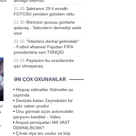
026
almağa dəyməz
21:45
Şakiranın 29 il əvvəlki
FOTOSU yenidən gündəm oldu
21:30
Ətirinizin qoxusu günlərlə
qalacaq - Satıcıların demədiyi sadə
üsul
21:15
"İnfantino dərhal getməlidir"
- Futbol əfsanəsi Fiqudan FİFA
prezidentinə sərt TƏNQİD
21:15
Paytaxtın bu ərazilərində
qaz olmayacaq
ƏN ÇOX OXUNANLAR
•
Hüquqi xidmətlər Xidmetler.az
saytında
•
Dənizdə batan Zeynəbdən bir
aydır xəbər yoxdur
ol
•
Onu görmək üçün avtomobilin
ə
qarşısını kəsdilər - Video
•
Avqust pensiyaları NƏ VAXT
u
ÖDƏNİLƏCƏK?
•
Çörək niyə tez ovulur və köp