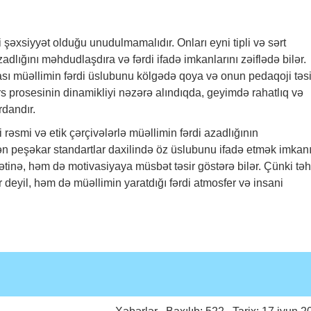
 şəxsiyyət olduğu unudulmamalıdır. Onları eyni tipli və sərt
dlığını məhdudlaşdıra və fərdi ifadə imkanlarını zəiflədə bilər.
sı müəllimin fərdi üslubunu kölgədə qoya və onun pedaqoji təsi
s prosesinin dinamikliyi nəzərə alındıqda, geyimdə rahatlıq və
dandır.
rəsmi və etik çərçivələrlə müəllimin fərdi azadlığının
n peşəkar standartlar daxilində öz üslubunu ifadə etmək imkan
tinə, həm də motivasiyaya müsbət təsir göstərə bilər. Çünki təh
deyil, həm də müəllimin yaratdığı fərdi atmosfer və insani