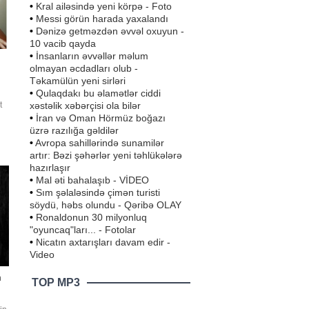
•
Kral ailəsində yeni körpə - Foto
•
Messi görün harada yaxalandı
•
Dənizə getməzdən əvvəl oxuyun -
10 vacib qayda
•
İnsanların əvvəllər məlum
olmayan əcdadları olub -
Təkamülün yeni sirləri
•
Qulaqdakı bu əlamətlər ciddi
xəstəlik xəbərçisi ola bilər
t
•
İran və Oman Hörmüz boğazı
üzrə razılığa gəldilər
ən
•
Avropa sahillərində sunamilər
artır: Bəzi şəhərlər yeni təhlükələrə
hazırlaşır
.
•
Mal əti bahalaşıb - VİDEO
•
Sım şəlaləsində çimən turisti
söydü, həbs olundu - Qəribə OLAY
•
Ronaldonun 30 milyonluq
"oyuncaq"ları... - Fotolar
•
Nicatın axtarışları davam edir -
Video
n
TOP MP3