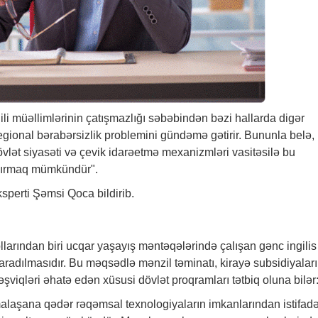
li müəllimlərinin çatışmazlığı səbəbindən bəzi hallarda digər
 regional bərabərsizlik problemini gündəmə gətirir. Bununla belə,
dövlət siyasəti və çevik idarəetmə mexanizmləri vasitəsilə bu
ldırmaq mümkündür".
sperti Şəmsi Qoca bildirib.
llarından biri ucqar yaşayış məntəqələrində çalışan gənc ingilis
yaradılmasıdır. Bu məqsədlə mənzil təminatı, kirayə subsidiyaları
şviqləri əhatə edən xüsusi dövlət proqramları tətbiq oluna bilər
alaşana qədər rəqəmsal texnologiyaların imkanlarından istifad