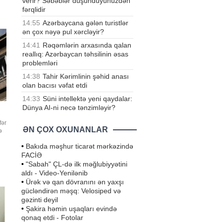
verir? Səbəblər düşündüyünüzdən
fərqlidir
14:55
Azərbaycana gələn turistlər
ən çox nəyə pul xərcləyir?
14:41
Rəqəmlərin arxasında qalan
reallıq: Azərbaycan təhsilinin əsas
problemləri
14:38
Tahir Kərimlinin şəhid anası
olan bacısı vəfat etdi
14:33
Süni intellektə yeni qaydalar:
Dünya AI-ni necə tənzimləyir?
fər
ƏN ÇOX OXUNANLAR
ə
•
Bakıda məşhur ticarət mərkəzində
adə
FACİƏ
HN-
•
"Sabah" ÇL-də ilk məğlubiyyətini
sə
aldı - Video-Yenilənib
•
Ürək və qan dövranını ən yaxşı
gücləndirən məşq: Velosiped və
gəzinti deyil
•
Şakira həmin uşaqları evində
qonaq etdi - Fotolar