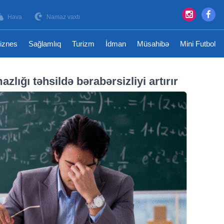
Hava
Namaz vaxtı
iznes
Sağlamlıq
Turizm
İdman
Müsahibə
Mini Futbol
lığı təhsildə bərabərsizliyi artırır