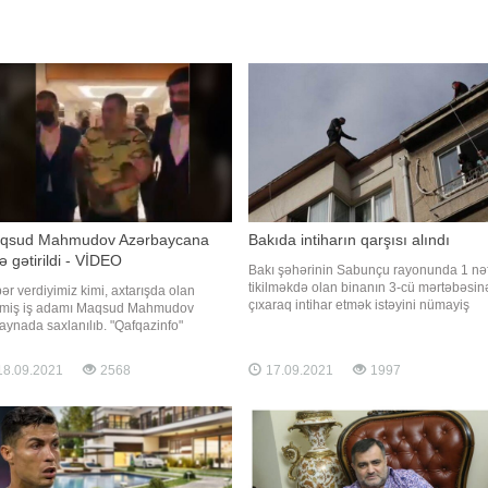
qsud Mahmudov Azərbaycana
Bakıda intiharın qarşısı alındı
ə gətirildi - VİDEO
Bakı şəhərinin Sabunçu rayonunda 1 nə
tikilməkdə olan binanın 3-cü mərtəbəsin
ər verdiyimiz kimi, axtarışda olan
çıxaraq intihar etmək istəyini nümayiş
miş iş adamı Maqsud Mahmudov
etdirib. xəbər verir ki, bu barədə Fövqəl
aynada saxlanılıb. "Qafqazinfo"
Hallar Nazirliyi (FHN) məlumat yayıb. F
sud Mahmudovun Azərbaycana
nin Xüsusi Riskli Xilasetmə Xidmətinin
ortasiya edilməsinin görüntülərini əldə
8.09.2021
2568
17.09.2021
1997
müvafiq xilasetmə qüvvələri dərhal hadi
b. Videodan görünür ki, o, aeroportdan
yerinə cəl
ili İşlər Nazirliyi əməkdaşları tərəfindən
ına yerləşdirilərək aidiyyət