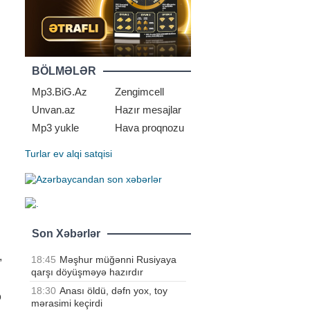
BÖLMƏLƏR
Mp3.BiG.Az
Zengimcell
Unvan.az
Hazır mesajlar
Mp3 yukle
Hava proqnozu
Turlar
ev alqi satqisi
Son Xəbərlər
,
18:45
Məşhur müğənni Rusiyaya
qarşı döyüşməyə hazırdır
:
18:30
Anası öldü, dəfn yox, toy
ə
mərasimi keçirdi