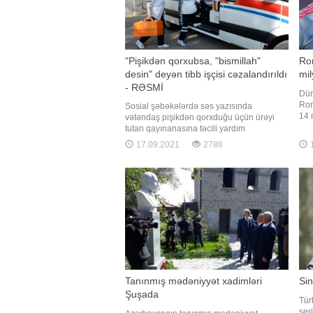
"Pişikdən qorxubsa, "bismillah"
Ro
desin" deyən tibb işçisi cəzalandırıldı
mi
- RƏSMİ
Dün
Ron
Sosial şəbəkələrdə səs yazısında
14 
vətəndaş pişikdən qorxduğu üçün ürəyi
mal
tutan qayınanasına təcili yardım
qal
əməkdaşının laqeyd yanaşdığı və ona
17.09.2021
2788
1
fut
"bismillah" deyərək yatmasını məsləhət
Rod
görən şəxs cəzalandırılıb. " "a istinadən
vil
xəbər verir ki, Tibbi Ərazi Bölmələrini
olm
İdarəetmə Birliyində
Tanınmış mədəniyyət xadimləri
Si
Şuşada
Tür
ser