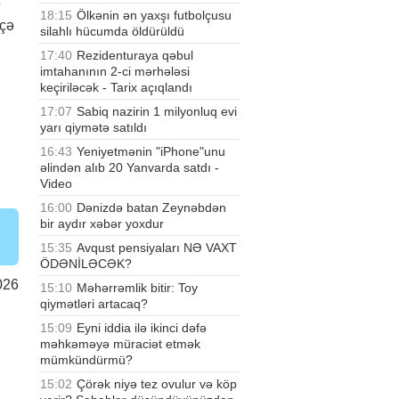
ə
18:15
Ölkənin ən yaxşı futbolçusu
eçə
silahlı hücumda öldürüldü
17:40
Rezidenturaya qəbul
imtahanının 2-ci mərhələsi
keçiriləcək - Tarix açıqlandı
17:07
Sabiq nazirin 1 milyonluq evi
yarı qiymətə satıldı
16:43
Yeniyetmənin "iPhone"unu
əlindən alıb 20 Yanvarda satdı -
Video
16:00
Dənizdə batan Zeynəbdən
bir aydır xəbər yoxdur
15:35
Avqust pensiyaları NƏ VAXT
ÖDƏNİLƏCƏK?
026
15:10
Məhərrəmlik bitir: Toy
qiymətləri artacaq?
15:09
Eyni iddia ilə ikinci dəfə
məhkəməyə müraciət etmək
mümkündürmü?
15:02
Çörək niyə tez ovulur və köp