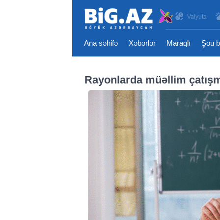
Valyuta
Ana səhifə
Xəbərlər
Maraqlı
Şou b
Rayonlarda müəllim çatışmaz