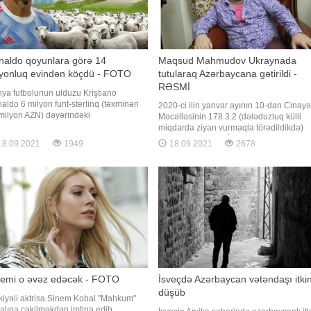
naldo qoyunlara görə 14
Maqsud Mahmudov Ukraynada
lyonluq evindən köçdü - FOTO
tutularaq Azərbaycana gətirildi -
RƏSMİ
ya futbolunun ulduzu Kriştiano
aldo 6 milyon funt-sterlinq (təxminən
2020-ci ilin yanvar ayının 10-dan Cinayə
milyon AZN) dəyərindəki
Məcəlləsinin 178.3.2 (dələduzluq külli
ikanəsindən köçmək məcburiyyətində
miqdarda ziyan vurmaqla törədildikdə)
ıb. xəbər verir ki, buna səbəb
maddəsi ilə Daxili İşlər Nazirliyi tərəfind
8.09.2021
1949
18.09.2021
2678
bolçunun həyat yoldaşı Corcino
beynəlxalq axtarışa verilmiş Mahmudov
riqez və 4 övladı ilə birlikdə yaşadığı
Maqsud Soltan oğlu bu il iyul ayında
lanın ətrafında qoyun sürüsünün
Ukrayna Respublikası ərazisində tutulub
asıdır. Ronald
Bu barədə Baş Prokurorlu
nemi o əvəz edəcək - FOTO
İsveçdə Azərbaycan vətəndaşı itki
düşüb
kiyəli aktrisa Sinem Kobal "Mahkum"
ialına çəkilməkdən imtina edib.