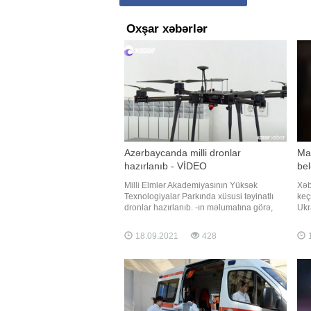
Oxşar xəbərlər
Azərbaycanda milli dronlar
Ma
hazırlanıb - VİDEO
bel
Milli Elmlər Akademiyasının Yüksək
Xəb
Texnologiyalar Parkında xüsusi təyinatlı
keç
dronlar hazırlanıb. -ın məlumatına görə,
Ukr
pilotsuz uçuş aparatları sifarişlər əsasında
Maq
yerli mütəxəssislər tərəfindən hazırlanıb.
dep
18.09.2021
428
1
Dronlari uçuş vaxtları, yükdaşıma və
edi
küləyə davamlılığı ilə fərqlənir. Həmçinin
Dax
uçuş trayektoriyasını
maş