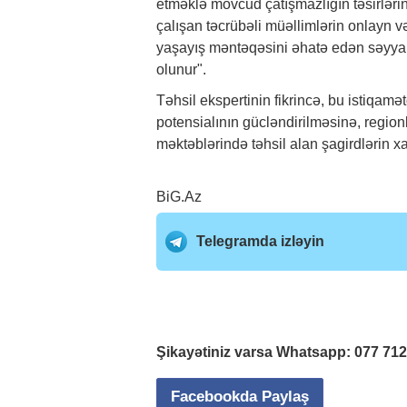
etməklə mövcud çatışmazlığın təsirlər
çalışan təcrübəli müəllimlərin onlayn v
yaşayış məntəqəsini əhatə edən səyyar 
olunur".
Təhsil ekspertinin fikrincə, bu istiqamə
potensialının gücləndirilməsinə, region
məktəblərində təhsil alan şagirdlərin xar
BiG.Az
Telegramda izləyin
Şikayətiniz varsa Whatsapp:
077 71
Facebookda Paylaş