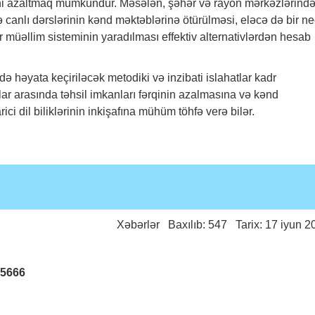
ini azaltmaq mümkündür. Məsələn, şəhər və rayon mərkəzlərind
ə canlı dərslərinin kənd məktəblərinə ötürülməsi, eləcə də bir n
müəllim sisteminin yaradılması effektiv alternativlərdən hesab
tdə həyata keçiriləcək metodiki və inzibati islahatlar kadr
lar arasında təhsil imkanları fərqinin azalmasına və kənd
ici dil biliklərinin inkişafına mühüm töhfə verə bilər.
Xəbərlər
Baxılıb: 547 Tarix: 17 iyun 2
25666