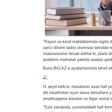
"Rayon və kənd məktəblərində ingilis di
xarici dillərin tədris olunması təhsildə
mütəxəssislər hesab edirlər ki, planlı 
problemi mərhələli şəkildə aradan qa
Bunu
BiG.AZ
-a açıqlamasında təhsil ek
O, qeyd edib ki, məsələnin əsas həll yo
dili müəllimləri üçün əlavə stimulların 
əməkhaqqına əlavələr və digər sosial tə
"Eyni zamanda, uzunmüddətli həll form