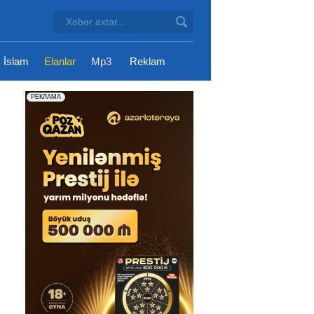
İslam
Elanlar
Mp3
Reklam