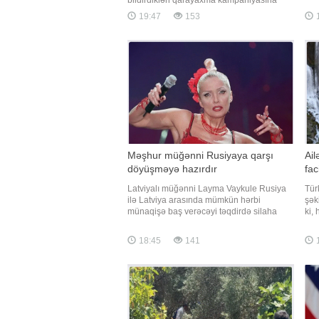
cin
etiraz əlaməti olaraq onun fəaliyyət
19:47
153
müh
göstərdiyi müəssisənin qarşısına toplaşıb.
soy
xəbər verir ki, toplaşanlar əllərində müxtəlif
qay
şüarlar tutaraq, haqqında yayılan
məlumatlarla razı olmadıqların
Məşhur müğənni Rusiyaya qarşı
Ail
döyüşməyə hazırdır
fac
Latviyalı müğənni Layma Vaykule Rusiya
Tür
ilə Latviya arasında mümkün hərbi
şəki
münaqişə baş verəcəyi təqdirdə silaha
ki,
sarılmağa hazır olduğunu bildirib. xarici
qəs
mediaya istinadla xəbər verir ki, müsahibə
ail
18:45
141
zamanı jurnalistlər Vaykuledən "Rusiya
Kap
Latviyaya hücum etsə, nə edərdiniz?"
Nur
sualını ünvanlayıblar
iti