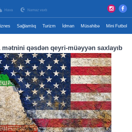
Hava
Namaz vaxtı
iznes
Sağlamlıq
Turizm
İdman
Müsahibə
Mini Futbol
 mətnini qəsdən qeyri-müəyyən saxlayıb