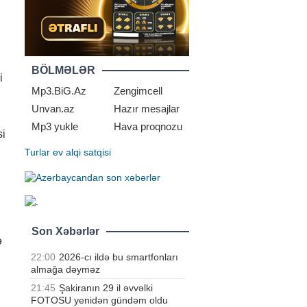
BÖLMƏLƏR
i
Mp3.BiG.Az
Zengimcell
Unvan.az
Hazır mesajlar
Mp3 yukle
Hava proqnozu
si
Turlar
ev alqi satqisi
Son Xəbərlər
ə
22:00
2026-cı ildə bu smartfonları
almağa dəyməz
21:45
Şakiranın 29 il əvvəlki
FOTOSU yenidən gündəm oldu