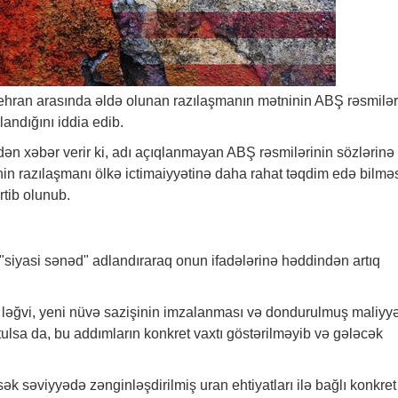
hran arasında əldə olunan razılaşmanın mətninin ABŞ rəsmilər
andığını iddia edib.
adən
xəbər
verir ki, adı açıqlanmayan ABŞ rəsmilərinin sözlərinə
nin razılaşmanı ölkə ictimaiyyətinə daha rahat təqdim edə bilmə
tib olunub.
"siyasi sənəd" adlandıraraq onun ifadələrinə həddindən artıq
ləğvi, yeni nüvə sazişinin imzalanması və dondurulmuş maliyy
ulsa da, bu addımların konkret vaxtı göstərilməyib və gələcək
.
ək səviyyədə zənginləşdirilmiş uran ehtiyatları ilə bağlı konkret