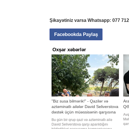
Şikayətiniz varsa Whatsapp:
077 71
Facebookda Paylaş
Oxşar xəbərlər
"Biz susa bilmərik!" - Qazilər və
Ara
aztəminatlı ailələr David Seliverstova
QƏ
dəstək üçün müəssisənin qarşısına
Avq
toplaşdı
Məh
Bu gün bir qrup qazi və aztəminatlı ailə
qar
David Seliverstova qarşı aparıldığını
ins
bildirdikləri qarayaxma kampaniyasına