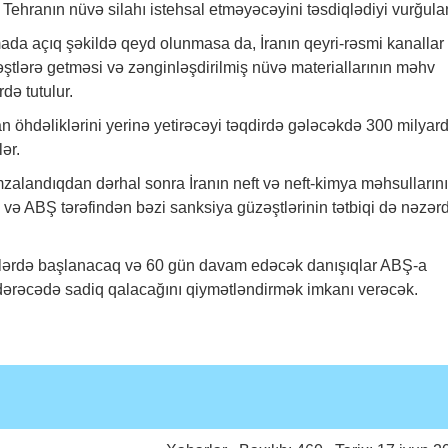
 Tehranın nüvə silahı istehsal etməyəcəyini təsdiqlədiyi vurğulan
aşmada açıq şəkildə qeyd olunmasa da, İranın qeyri-rəsmi kanallar
əştlərə getməsi və zənginləşdirilmiş nüvə materiallarının məhv
də tutulur.
n öhdəliklərini yerinə yetirəcəyi təqdirdə gələcəkdə 300 milyar
ər.
mzalandıqdan dərhal sonra İranın neft və neft-kimya məhsulların
və ABŞ tərəfindən bəzi sanksiya güzəştlərinin tətbiqi də nəzər
lərdə başlanacaq və 60 gün davam edəcək danışıqlar ABŞ-a
 dərəcədə sadiq qalacağını qiymətləndirmək imkanı verəcək.