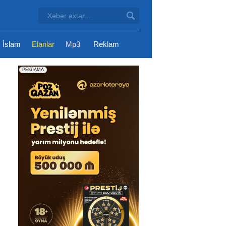
İslam
Elanlar
Mp3
Reklam