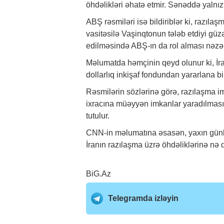
öhdəlikləri əhatə etmir. Sənəddə yalnız
ABŞ rəsmiləri isə bildiriblər ki, razıl
vasitəsilə Vaşinqtonun tələb etdiyi güz
edilməsində ABŞ-ın da rol alması nəzər
Məlumatda həmçinin qeyd olunur ki, İra
dollarlıq inkişaf fondundan yararlana bil
Rəsmilərin sözlərinə görə, razılaşma i
ixracına müəyyən imkanlar yaradılması 
tutulur.
CNN-in məlumatına əsasən, yaxın gün
İranın razılaşma üzrə öhdəliklərinə nə
BiG.Az
Telegramda izləyin