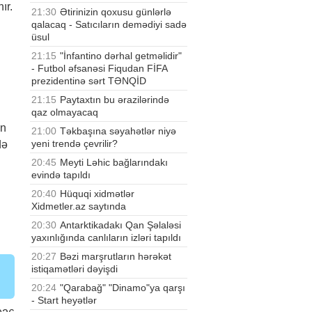
ır.
21:30
Ətirinizin qoxusu günlərlə
qalacaq - Satıcıların demədiyi sadə
üsul
21:15
"İnfantino dərhal getməlidir"
- Futbol əfsanəsi Fiqudan FİFA
prezidentinə sərt TƏNQİD
d
21:15
Paytaxtın bu ərazilərində
qaz olmayacaq
ın
21:00
Təkbaşına səyahətlər niyə
yeni trendə çevrilir?
də
20:45
Meyti Ləhic bağlarındakı
evində tapıldı
20:40
Hüquqi xidmətlər
Xidmetler.az saytında
20:30
Antarktikadakı Qan Şəlaləsi
yaxınlığında canlıların izləri tapıldı
20:27
Bəzi marşrutların hərəkət
istiqamətləri dəyişdi
20:24
"Qarabağ" "Dinamo"ya qarşı
- Start heyətlər