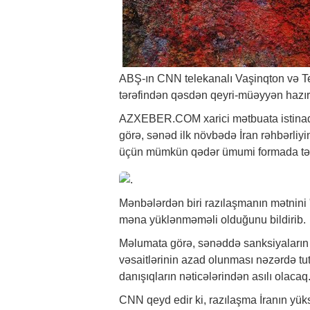
ABŞ-ın CNN telekanalı Vaşinqton və Te
tərəfindən qəsdən qeyri-müəyyən hazırl
AZXEBER.COM xarici mətbuata istin
görə, sənəd ilk növbədə İran rəhbərliyi
üçün mümkün qədər ümumi formada tər
Mənbələrdən biri razılaşmanın mətnini 
məna yüklənməməli olduğunu bildirib.
Məlumata görə, sənəddə sanksiyaların 
vəsaitlərinin azad olunması nəzərdə tut
danışıqların nəticələrindən asılı olacaq
CNN qeyd edir ki, razılaşma İranın yüks