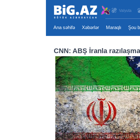
Valyuta
Ana səhifə
Xəbərlər
Maraqlı
Şou b
CNN: ABŞ İranla razılaşma