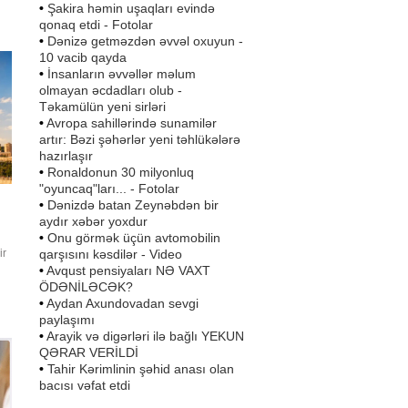
•
Şakira həmin uşaqları evində
ron
qonaq etdi - Fotolar
•
Dənizə getməzdən əvvəl oxuyun -
10 vacib qayda
•
İnsanların əvvəllər məlum
olmayan əcdadları olub -
Təkamülün yeni sirləri
•
Avropa sahillərində sunamilər
artır: Bəzi şəhərlər yeni təhlükələrə
hazırlaşır
•
Ronaldonun 30 milyonluq
"oyuncaq"ları... - Fotolar
•
Dənizdə batan Zeynəbdən bir
aydır xəbər yoxdur
•
Onu görmək üçün avtomobilin
qarşısını kəsdilər - Video
ir
•
Avqust pensiyaları NƏ VAXT
r
ÖDƏNİLƏCƏK?
l-
•
Aydan Axundovadan sevgi
paylaşımı
•
Arayik və digərləri ilə bağlı YEKUN
QƏRAR VERİLDİ
•
Tahir Kərimlinin şəhid anası olan
bacısı vəfat etdi