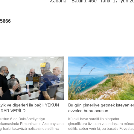
Xəbərlər
Baxılıb: 460 Tarix: 17 iyun 2
25666
yik və digərləri ilə bağlı YEKUN
Bu gün çimərliyə getmək istəyənlə
RAR VERİLDİ
əvvəlcə bunu oxusun
ustun 6-da Bakı Apellyasiya
Küləkli hava şəraiti ilə əlaqədar
kəməsində Ermənistanın Azərbaycana
çimərliklərə üz tutan vətəndaşlara mürac
şı hərbi təcavüzü nəticəsində sülh və
edilib. xəbər verir ki, bu barədə Fövqəla
anlıq əleyhinə cinayətlər, müharibə
Hallar Nazirliyi (FHN) məlumat yayıb.