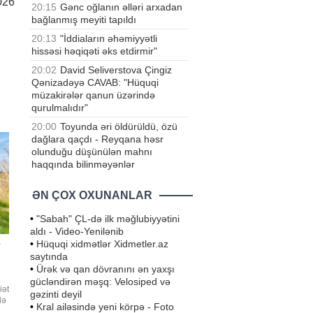
026
20:15
Gənc oğlanın əlləri arxadan
bağlanmış meyiti tapıldı
20:13
"İddiaların əhəmiyyətli
hissəsi həqiqəti əks etdirmir"
20:02
David Seliverstova Çingiz
Qənizadəyə CAVAB: "Hüquqi
müzakirələr qanun üzərində
qurulmalıdır"
20:00
Toyunda əri öldürüldü, özü
dağlara qaçdı - Reyqana həsr
olunduğu düşünülən mahnı
haqqında bilinməyənlər
ƏN ÇOX OXUNANLAR
•
"Sabah" ÇL-də ilk məğlubiyyətini
aldı - Video-Yenilənib
•
Hüquqi xidmətlər Xidmetler.az
r
saytında
•
Ürək və qan dövranını ən yaxşı
gücləndirən məşq: Velosiped və
iət
gəzinti deyil
də
•
Kral ailəsində yeni körpə - Foto