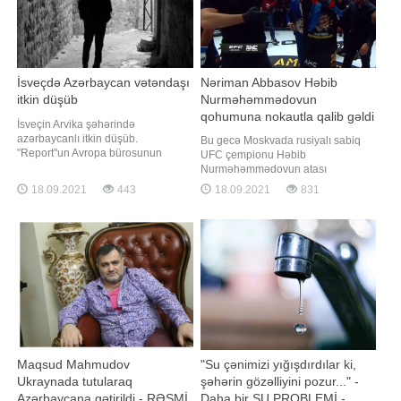
İsveçdə Azərbaycan vətəndaşı
Nəriman Abbasov Həbib
itkin düşüb
Nurməhəmmədovun
qohumuna nokautla qalib gəldi
İsveçin Arvika şəhərində
- VİDEO
azərbaycanlı itkin düşüb.
Bu gecə Moskvada rusiyalı sabiq
"Report"un Avropa bürosunun
UFC çempionu Həbib
məlumatına görə, Azərbaycan
Nurməhəmmədovun atası
vətəndaşı, 39 yaşlı İltimas
Əbdülmanaf Nurməhəmmədovun
18.09.2021
443
18.09.2021
831
Mirzəyevdən sentyabrın 15-dən
xatirəsinə həsr edilən turnir keçirilib.
etibarən xəbər almaq mümkün
xəbər verir ki, yarış çərçivəsində
olmayıb. O, evdən çıxdıqdan bir
azərbaycanlı döyüşçü Nəriman
qədər sonra əlaqə kəsilib. Hazırda
Abbasov rusiyalı Şamil Zavurovla
polis azərbaycanlının axtarışın
qarşılaşıb. Abbasov rəqibini ilk
raunddaca nokauta salıb. Qey
Maqsud Mahmudov
"Su çənimizi yığışdırdılar ki,
Ukraynada tutularaq
şəhərin gözəlliyini pozur..." -
Azərbaycana gətirildi - RƏSMİ
Daha bir SU PROBLEMİ -