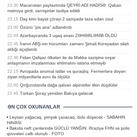
23:30
Macarıstan paytaxtında QEYRİ-ADİ HADİSƏ: Qaban
metroya girdi, sərnişinlər təxliyə edildi
23:15
Daş kimi bayat çörəyi 2 saniyədə təzə edən üsul
23:00
Özünü "pis ana" adlandırdı
22:49
Azərbaycanda 3 uşaq anası ZƏHƏRLƏNİB ÖLDÜ
22:45
İranın ABŞ-nin hücumları zamanı Şimali Koreyadan silah
aldığı açıqlanıb
22:30
Fidan Qafqaz ölkələri ilə də Məkkə sazişinə oxşar
anlaşmanın imzalanması ehtimalını istisna etməyib
22:15
Avropada anomal istilər və quraqlıq: Fermerlərə dəyən
ziyan milyardlarla avro ilə ölçülür
22:00
Qırğızıstanda dağa qalxan alpinistlər itkin düşdülər
21:45
Türkan Şoray yenidən Bakıya gələcək
ƏN ÇOX OXUNANLAR
•
Leysan yağacaq, şimşək çaxacaq, dolu düşəcək - SABAHIN
HAVASI
•
Bakıda neft çənlərində GÜCLÜ YANĞIN: Əraziyə FHN və polis
qüvvələri cəlb olunub - FOTO