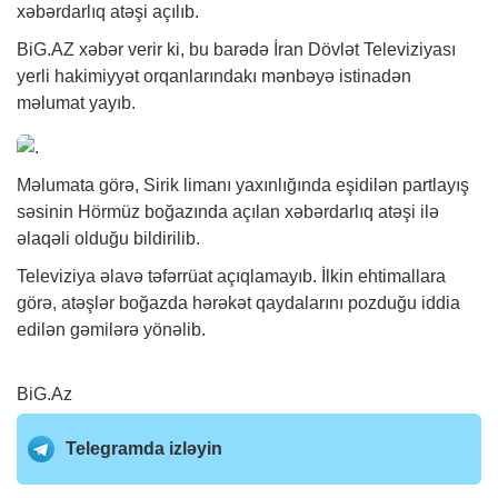
xəbər
darlıq atəşi açılıb.
BiG.AZ
xəbər verir ki, bu barədə İran Dövlət Televiziyası
yerli hakimiyyət orqanlarındakı mənbəyə istinadən
məlumat yayıb.
Məlumata görə, Sirik limanı yaxınlığında eşidilən partlayış
səsinin Hörmüz boğazında açılan xəbərdarlıq atəşi ilə
əlaqəli olduğu bildirilib.
Televiziya əlavə təfərrüat açıqlamayıb. İlkin ehtimallara
görə, atəşlər boğazda hərəkət qaydalarını pozduğu iddia
edilən gəmilərə yönəlib.
BiG.Az
Telegramda izləyin