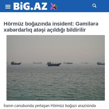
Hörmüz boğazında insident: Gəmilərə
xəbərdarlıq atəşi açıldığı bildirilir
İranın cənubunda yerləşən Hörmüz boğazı ərazisində