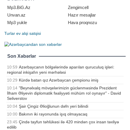
ordusunun sivilizasiyanın və tarixin
yüklədiyi məsuliyyət hissi ilə dost və
Mp3.BiG.Az
Zengimcell
qarda
Unvan.az
Hazır mesajlar
Mp3 yukle
Hava proqnozu
Turlar
ev alqi satqisi
Son Xəbərlər
10:59
Azərbaycanın bölgələrində aparılan quruculuq işləri:
regional inkişafın yeni mərhələsi
10:29
Kürdə batan qız Azərbaycan çempionu imiş
10:14
"Beynəlxalq mövqelərimizin güclənməsində Prezident
İlham Əliyevin diplomatik fəaliyyəti mühüm rol oynayır" - David
Seliverstov
10:04
Şair Çingiz Əlioğlunun dəfn yeri bilindi
10:00
Bakının iki rayonunda işıq olmayacaq
23:45
Çində tayfun təhlükəsi ilə 420 mindən çox insan təxliyə
edilib