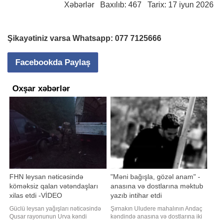
Xəbərlər
Baxılıb: 467 Tarix: 17 iyun 2026
Şikayətiniz varsa Whatsapp:
077 7125666
Facebookda Paylaş
Oxşar xəbərlər
FHN leysan nəticəsində
"Məni bağışla, gözəl anam" -
köməksiz qalan vətəndaşları
anasına və dostlarına məktub
xilas etdi -VİDEO
yazıb intihar etdi
Güclü leysan yağışları nəticəsində
Şırnakın Uludere mahalının Andaç
Qusar rayonunun Urva kəndi
kəndində anasına və dostlarına iki