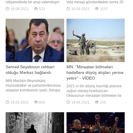
istiqamətində bir qrup vətəndaşın
vida mesajı göndərdikdən sonra 20
köməksiz vəziyyətdə qalması
yaşlı bir gənc 35 metr yüksəklikdəki
18.09.2021
523
18.09.2021
3137
barədə Fövqəladə Hallar
uçurumdan tullanaraq intihar edib.
Nazirliyinin "112" qaynar telefon
Anasına göndərdiyi mesajda gəncin
xəttinə məlumat daxil olub. -ın
"Məni bağışla, gözəl anam.
Fövqəladə Hallar Nazirliyinin (FHN)
Qardaşlarıma və dostlarıma vaxt
saytına istinadən verdiyi xəbərinə
ayırmadan köçüb getdim"
görə
Səməd Seyidovun rəhbəri
MN: "Minaatan bölmələri
olduğu Mərkəz bağlandı
hədəflərə döyüş atışları yerinə
yetirir" - VİDEO
Milli Məclisin Beynəlxalq
münasibətlər və parlamentlərarası
2021-ci ilin döyüş hazırlığı planına
əlaqələr komitəsinin sədri, Avropa
uyğun olaraq Azərbaycan
Şurası Parlament
Ordusunun minaatan bölmələri ilə
Assambleyasındakı nümayəndə
keçirilən intensiv döyüş hazırlığı
18.09.2021
865
18.09.2021
245
heyətinin rəhbəri Səməd Seyidovun
məşğələləri davam edir. Müdafiə
başçısı olduğu Siyasi Psixologiya
Nazirliyindən BİG.AZ-a verilən
Mərkəzi (SPM) fəaliyyətini
məlumata görə, məşğələlərdə
dayandırıb. Mərkəzin fəaliyyətini
batareyanın atəş mövqeyini tutması
dayandırmasına səbəb maliyyə
və komanda müşahidə
problemini
məntəqəsinin açılması tapşırıqlar