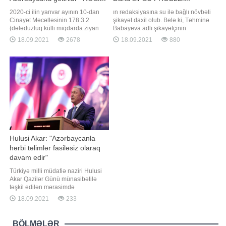
ŞİKAYƏT - AÇIQLAMA
2020-ci ilin yanvar ayının 10-dan
ın redaksiyasına su ilə bağlı növbəti
Cinayət Məcəlləsinin 178.3.2
şikayət daxil olub. Belə ki, Təhminə
(dələduzluq külli miqdarda ziyan
Babayeva adlı şikayətçinin
vurmaqla törədildikdə) maddəsi ilə
sözlərinə görə, Nizami rayonu
18.09.2021
2678
18.09.2021
880
Daxili İşlər Nazirliyi tərəfindən
"Naxçıvanski" 94B ünvanında
beynəlxalq axtarışa verilmiş
gündüz saat 11-də suyu azalda-
Mahmudov Maqsud Soltan oğlu bu
azalda tam kəsirlər, axşamüstü 6, 7-
il iyul ayında Ukrayna Respublikası
də yenidən açırlar:. "Gecə 12-yə
ərazisində tutulub. Bu barədə Baş
işləmiş isə yenə kəsirlər
Prokurorlu
Hulusi Akar: "Azərbaycanla
hərbi təlimlər fasiləsiz olaraq
davam edir"
Türkiyə milli müdafiə naziri Hulusi
Akar Qazilər Günü münasibətilə
təşkil edilən mərasimdə
Azərbaycana dəstək çıxışı edib. Bu
18.09.2021
233
barədə məlumat Türkiyə Milli
Müdafiə Nazirliyinin rəsmi saytında
yerləşdirilib. Qəhrəman Türkiyə
BÖLMƏLƏR