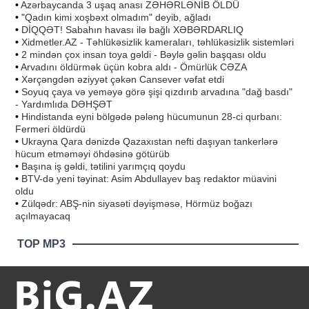
•
Azərbaycanda 3 uşaq anası ZƏHƏRLƏNİB ÖLDÜ
•
"Qadın kimi xoşbəxt olmadım" deyib, ağladı
•
DİQQƏT! Sabahın havası ilə bağlı XƏBƏRDARLIQ
•
Xidmetler.AZ - Təhlükəsizlik kameraları, təhlükəsizlik sistemləri
•
2 mindən çox insan toya gəldi - Bəylə gəlin başqası oldu
•
Arvadını öldürmək üçün kobra aldı - Ömürlük CƏZA
•
Xərçəngdən əziyyət çəkən Cansever vəfat etdi
•
Soyuq çaya və yeməyə görə şişi qızdırıb arvadına "dağ basdı"
- Yardımlıda DƏHŞƏT
•
Hindistanda eyni bölgədə pələng hücumunun 28-ci qurbanı:
Fermeri öldürdü
•
Ukrayna Qara dənizdə Qazaxıstan nefti daşıyan tankerlərə
hücum etməməyi öhdəsinə götürüb
•
Başına iş gəldi, tətilini yarımçıq qoydu
•
BTV-də yeni təyinat: Asim Abdullayev baş redaktor müavini
oldu
•
Zülqədr: ABŞ-nin siyasəti dəyişməsə, Hörmüz boğazı
açılmayacaq
TOP MP3