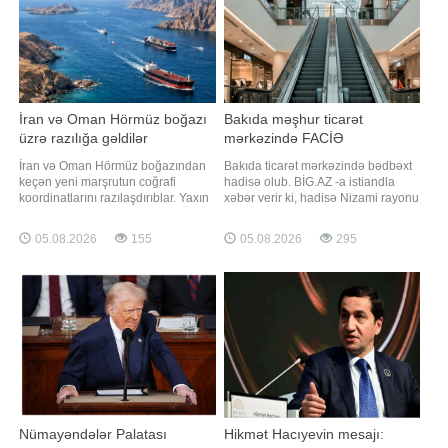
İran və Oman Hörmüz boğazı
Bakıda məşhur ticarət
üzrə razılığa gəldilər
mərkəzində FACİƏ
İran və Oman Hörmüz boğazından
Bakıda ticarət mərkəzində bədbəxt
keçən yeni marşrutun coğrafi
hadisə olub. BİG.AZ -a istiandla
koordinatlarını razılaşdırıblar. Yaxın
xəbər verir ki, hadisə Nizami rayonu
vaxtlarda bununla bağlı birgə
ərazisində yerləşən "Laçın" ticarət
bəyanat dərc oluna bilər. TASS-a
mərkəzində baş verib. Burada
05.08.2026
155
05.08.2026
295
istinadən xəbər verir ki, bu barədə
çalışan şəxslərdən biri liftin
İran Xarici İşlər Nazirliyinin
şaxtasına düşüb. O, özəl
nümayəndəsi İsmayıl Bəqai bildirib.
klinikalardan birinə çatdırılsa da
"Tərəflərin nəzərdən keçirdiy
həyatını xilas etmək mümkün
olmayıb
Nümayəndələr Palatası
Hikmət Hacıyevin mesajı: