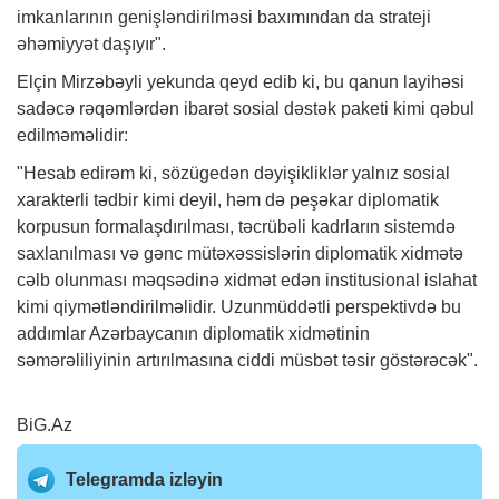
imkanlarının genişləndirilməsi baxımından da strateji
əhəmiyyət daşıyır".
Elçin Mirzəbəyli yekunda qeyd edib ki, bu qanun layihəsi
sadəcə rəqəmlərdən ibarət sosial dəstək paketi kimi qəbul
edilməməlidir:
"Hesab edirəm ki, sözügedən dəyişikliklər yalnız sosial
xarakterli tədbir kimi deyil, həm də peşəkar diplomatik
korpusun formalaşdırılması, təcrübəli kadrların sistemdə
saxlanılması və gənc mütəxəssislərin diplomatik xidmətə
cəlb olunması məqsədinə xidmət edən institusional islahat
kimi qiymətləndirilməlidir. Uzunmüddətli perspektivdə bu
addımlar Azərbaycanın diplomatik xidmətinin
səmərəliliyinin artırılmasına ciddi müsbət təsir göstərəcək".
BiG.Az
Telegramda izləyin