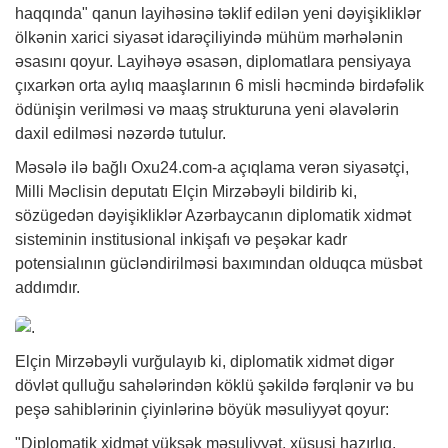
haqqında" qanun layihəsinə təklif edilən yeni dəyişikliklər
ölkənin xarici siyasət idarəçiliyində mühüm mərhələnin
əsasını qoyur. Layihəyə əsasən, diplomatlara pensiyaya
çıxarkən orta aylıq maaşlarının 6 misli həcmində birdəfəlik
ödünişin verilməsi və maaş strukturuna yeni əlavələrin
daxil edilməsi nəzərdə tutulur.
Məsələ ilə bağlı Oxu24.com-a açıqlama verən siyasətçi,
Milli Məclisin deputatı Elçin Mirzəbəyli bildirib ki,
sözügedən dəyişikliklər Azərbaycanın diplomatik xidmət
sisteminin institusional inkişafı və peşəkar kadr
potensialının gücləndirilməsi baxımından olduqca müsbət
addımdır.
Elçin Mirzəbəyli vurğulayıb ki, diplomatik xidmət digər
dövlət qulluğu sahələrindən köklü şəkildə fərqlənir və bu
peşə sahiblərinin çiyinlərinə böyük məsuliyyət qoyur:
"Diplomatik xidmət yüksək məsuliyyət, xüsusi hazırlıq,