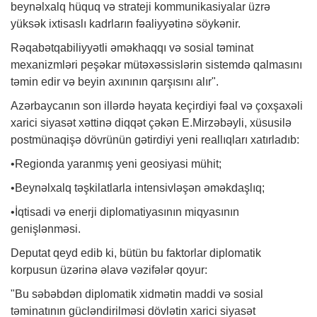
beynəlxalq hüquq və strateji kommunikasiyalar üzrə
yüksək ixtisaslı kadrların fəaliyyətinə söykənir.
Rəqabətqabiliyyətli əməkhaqqı və sosial təminat
mexanizmləri peşəkar mütəxəssislərin sistemdə qalmasını
təmin edir və beyin axınının qarşısını alır".
Azərbaycanın son illərdə həyata keçirdiyi fəal və çoxşaxəli
xarici siyasət xəttinə diqqət çəkən E.Mirzəbəyli, xüsusilə
postmünaqişə dövrünün gətirdiyi yeni reallıqları xatırladıb:
•Regionda yaranmış yeni geosiyasi mühit;
•Beynəlxalq təşkilatlarla intensivləşən əməkdaşlıq;
•İqtisadi və enerji diplomatiyasının miqyasının
genişlənməsi.
Deputat qeyd edib ki, bütün bu faktorlar diplomatik
korpusun üzərinə əlavə vəzifələr qoyur:
"Bu səbəbdən diplomatik xidmətin maddi və sosial
təminatının gücləndirilməsi dövlətin xarici siyasət