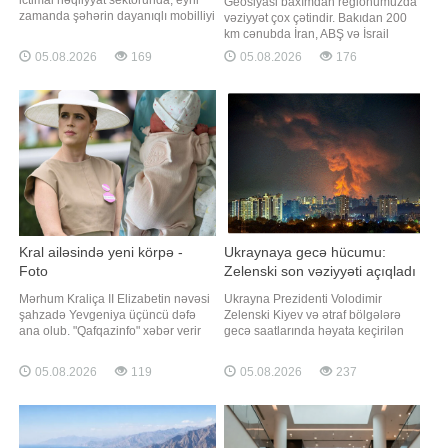
Geosiyasi baxımdan regionumuzda
zamanda şəhərin dayanıqlı mobilliyi
vəziyyət çox çətindir. Bakıdan 200
istiqamətində əsaslı dönüş nöqtəsi
km cənubda İran, ABŞ və İsrail
yaranacaq". "Qafqazinfo" xəbər verir
arasında müharibə gedir. 200 km
05.08.2026
169
05.08.2026
176
ki, "Bakı Metropoliteni"nin mətbuat
şimalda isə Rusiya-Ukrayna
xidmətinin rəhbəri Bəxtiyar
müharibəsi davam edir. Türkiyənin
Məmmədov jurnalistlərə
"Milliyet" qəzeti xəbər verir ki, bu
açıqlamasınd
barədə Azərbaycan Prezidentinin
köməkçisi - Azərbaycan
Respublikas
Kral ailəsində yeni körpə -
Ukraynaya gecə hücumu:
Foto
Zelenski son vəziyyəti açıqladı
Mərhum Kraliça II Elizabetin nəvəsi
Ukrayna Prezidenti Volodimir
şahzadə Yevgeniya üçüncü dəfə
Zelenski Kiyev və ətraf bölgələrə
ana olub. "Qafqazinfo" xəbər verir
gecə saatlarında həyata keçirilən
ki, bu barədə kral ailəsi rəsmi
kütləvi hava hücumu ilə bağlı
açıqlama yayıb. Məlumata görə,
açıqlama verib. xəbər verir ki, o,
05.08.2026
119
05.08.2026
237
şahzadə və həyat yoldaşı Cek
bununla bağlı Telegram kanalında
Bruksbank avqustun 3-də
paylaşım edib. Zelenskinin
Lissabondakı xəstəxanada dünyaya
sözlərinə görə, hücum zamanı
gələn qız övladlarını qucağına alıb.
Ukrayna ərazisinə 24 ballistik raket,
Açıqlamad
4 "Tsirkon"