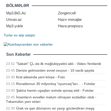
olub. Dünya futbolunun
BÖLMƏLƏR
ulduzlarından biri olan Lione
Mp3.BiG.Az
Zengimcell
Unvan.az
Hazır mesajlar
Mp3 yukle
Hava proqnozu
Turlar
ev alqi satqisi
Son Xəbərlər
23:52
"Sabah" ÇL-də ilk məğlubiyyətini aldı - Video-Yenilənib
23:45
Dənizə getməzdən əvvəl oxuyun - 10 vacib qayda
23:30
Kral ailəsində yeni körpə - Foto
23:15
Ronaldonun 30 milyonluq "oyuncaq"ları... - Fotolar
23:00
Şakira həmin uşaqları evində qonaq etdi - Fotolar
22:45
İnsanların əvvəllər məlum olmayan əcdadları olub -
Təkamülün yeni sirləri
22:30
Ürək və qan dövranını ən yaxşı gücləndirən məşq: