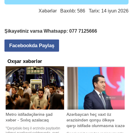
Xəbərlər
Baxılıb: 586 Tarix: 14 iyun 2026
Şikayətiniz varsa Whatsapp:
077 7125666
Facebookda Paylaş
Oxşar xəbərlər
Metro istifadəçilərinə şad
Azərbaycan heç vaxt öz
xəbər - Sıxlıq azalacaq
ərazisindən qonşu ölkəyə
qarşı istifadə olunmasına icazə
"Qarşıdakı beş il ərzində paytaxtın
verməz - Hikmət Hacıyev
ictimai nəqliyyat sektorunda, eyni