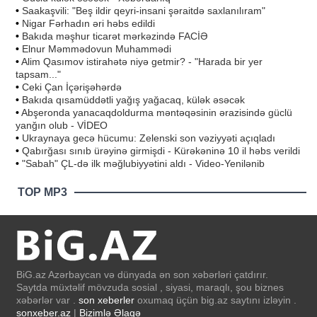
•
Saakaşvili: "Beş ildir qeyri-insani şəraitdə saxlanılıram"
•
Nigar Fərhadın əri həbs edildi
•
Bakıda məşhur ticarət mərkəzində FACİƏ
•
Elnur Məmmədovun Muhammədi
•
Alim Qasımov istirahətə niyə getmir? - "Harada bir yer
tapsam..."
•
Ceki Çan İçərişəhərdə
•
Bakıda qısamüddətli yağış yağacaq, külək əsəcək
•
Abşeronda yanacaqdoldurma məntəqəsinin ərazisində güclü
yanğın olub - VİDEO
•
Ukraynaya gecə hücumu: Zelenski son vəziyyəti açıqladı
•
Qabırğası sınıb ürəyinə girmişdi - Kürəkəninə 10 il həbs verildi
•
"Sabah" ÇL-də ilk məğlubiyyətini aldı - Video-Yenilənib
TOP MP3
BiG.az Azərbaycan və dünyada ən son xəbərləri çatdırır.
Saytda müxtəlif mövzuda sosial , siyasi, maraqlı, şou biznes
xəbərlər var .
son xeberler
oxumaq üçün big.az saytını izləyin .
sonxeber.az
|
Bizimlə Əlaqə