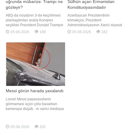
uğrunda mübarizə: Trampı nə
Sülhün açarı Ermənistan
gözləyir?
Konstitusiyasındadır
ABŞ-da noyabrın 3-də keçirilməsi
Azərbaycan Prezidentinin
planlaşdırılan aralıq Konqres
köməkçisi, Prezident
seçkiləri Prezident Donald Trampın
Administrasiyasının Xarici siyasət
Nümayəndələr Palatası üzərində
məsələləri şöbəsinin müdiri Hikmət
05.08.2026
188
05.08.2026
182
nəzarəti itirməsi ilə nəticələnə və
Hacıyev Türkiyənin "Haber Global"
prezidentliyinin ikinci yarısını
televiziya kanalına müsahibəsində
Demokratlar Partiyası ilə siyasi
Ermənistan Konstitusiyasında
qarşıdurma şəraitində keçirməsinə
Azərbaycana və Türkiyəyə qarşı
səbəb ola bilər. xarici KİV-ə istinadə
ərazi iddialarını ehtiva edən
müddəaların çıxarılmasını
Messi görün harada yaxalandı
Lionel Messi paparassilərin
görməməsi üçün çölə baxarkən
kameraya düşüb. -ın xarici mediaya
istinadən xəbərinə görə, argentinalı
ulduz qapıdan baxarkən
paparassilər tərəfindən məhz həmin
05.08.2026
202
anda yaxalanıb və bu, maraqlı
görüntülərin yaranmasına səbəb