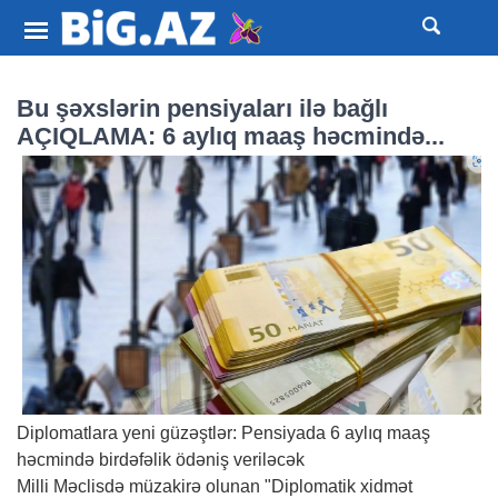
Bu şəxslərin pensiyaları ilə bağlı
AÇIQLAMA: 6 aylıq maaş həcmində...
Diplomatlara yeni güzəştlər: Pensiyada 6 aylıq maaş
həcmində birdəfəlik ödəniş veriləcək
Milli Məclisdə müzakirə olunan "Diplomatik xidmət