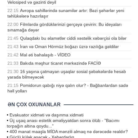
Velosiped və gəzinti deyil
22:15
Avropa sahillərində sunamilər artır: Bəzi şəhərlər yeni
təhlükələrə hazırlaşır
22:00
Filmlərdə gördüklərinizi gerçəyə çevirin: Bu ideyaları
sınamağa dəyər
21:45
Qulaqdakı bu əlamətlər ciddi xəstəlik xəbərçisi ola bilər
21:43
İran və Oman Hörmüz boğazı üzrə razılığa gəldilər
21:42
Mal əti bahalaşıb - VİDEO
21:33
Bakıda məşhur ticarət mərkəzində FACİƏ
21:30
16 yaşına çatmayan uşaqlar sosial şəbəkələrdə hesab
yarada bilməyəcək
21:15
Pomidorun qabığı niyə qalın olur? - Bağbanlardan sadə
həll yolları
ƏN ÇOX OXUNANLAR
•
Evakuator xidməti və daşınma xidməti
•
Üç uşaq anası estetik əməliyyatdan sonra ölüb - "Bacımı
torpağın altına qoydu..."
•
400 manat maaşla MİDA mənzili almaq nə dərəcədə realdır?
•
Güclü külək əsəcək - Xəbərdarlıq