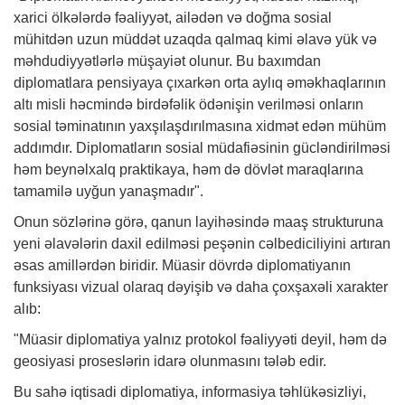
xarici ölkələrdə fəaliyyət, ailədən və doğma sosial
mühitdən uzun müddət uzaqda qalmaq kimi əlavə yük və
məhdudiyyətlərlə müşayiət olunur. Bu baxımdan
diplomatlara pensiyaya çıxarkən orta aylıq əməkhaqlarının
altı misli həcmində birdəfəlik ödənişin verilməsi onların
sosial təminatının yaxşılaşdırılmasına xidmət edən mühüm
addımdır. Diplomatların sosial müdafiəsinin gücləndirilməsi
həm beynəlxalq praktikaya, həm də dövlət maraqlarına
tamamilə uyğun yanaşmadır".
Onun sözlərinə görə, qanun layihəsində maaş strukturuna
yeni əlavələrin daxil edilməsi peşənin cəlbediciliyini artıran
əsas amillərdən biridir. Müasir dövrdə diplomatiyanın
funksiyası vizual olaraq dəyişib və daha çoxşaxəli xarakter
alıb:
"Müasir diplomatiya yalnız protokol fəaliyyəti deyil, həm də
geosiyasi proseslərin idarə olunmasını tələb edir.
Bu sahə iqtisadi diplomatiya, informasiya təhlükəsizliyi,