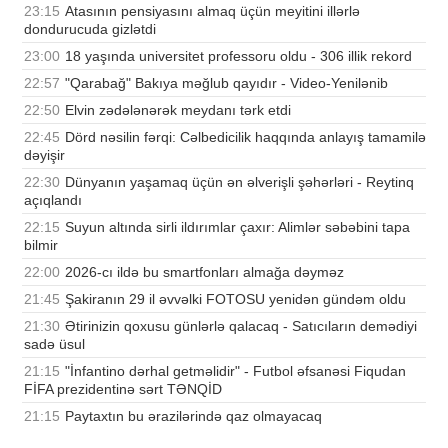
23:15
Atasının pensiyasını almaq üçün meyitini illərlə
dondurucuda gizlətdi
23:00
18 yaşında universitet professoru oldu - 306 illik rekord
22:57
"Qarabağ" Bakıya məğlub qayıdır - Video-Yenilənib
22:50
Elvin zədələnərək meydanı tərk etdi
22:45
Dörd nəsilin fərqi: Cəlbedicilik haqqında anlayış tamamilə
dəyişir
22:30
Dünyanın yaşamaq üçün ən əlverişli şəhərləri - Reytinq
açıqlandı
22:15
Suyun altında sirli ildırımlar çaxır: Alimlər səbəbini tapa
bilmir
22:00
2026-cı ildə bu smartfonları almağa dəyməz
21:45
Şakiranın 29 il əvvəlki FOTOSU yenidən gündəm oldu
21:30
Ətirinizin qoxusu günlərlə qalacaq - Satıcıların demədiyi
sadə üsul
21:15
"İnfantino dərhal getməlidir" - Futbol əfsanəsi Fiqudan
FİFA prezidentinə sərt TƏNQİD
21:15
Paytaxtın bu ərazilərində qaz olmayacaq