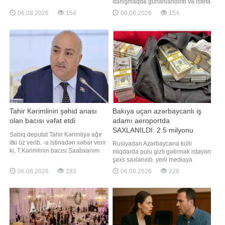
nəhəng bir supermarketi xatırladır:
danışmaqda günahlandırıb və istefa
büdcəyə uyğun "işçi atlar"dan
verməyə çağırıb. -ın xarici mediaya
06.08.2026
154
06.08.2026
154
tutmuş ağır oyunları daşıya bilən
istinadən xəbərinə görə,
flaqmanlara qədər hər şey var.
portuqaliyalı futbol əfsanəsi Luiş
Lakin hər bir model sizin pulunuza
Fiqu FİFA prezidenti Canni
layiq deyil. Bəziləri artıq yeniləm
İnfantinonu sərt tənqid edib.
"Barselona" və "Real"ı
Tahir Kərimlinin şəhid anası
Bakıya uçan azərbaycanlı iş
olan bacısı vəfat etdi
adamı aeroportda
SAXLANILDI: 2.5 milyonu
Sabiq deputat Tahir Kərimliyə ağır
əlindən alındı
itki üz verib. -a istinadən xəbər verir
Rusiyadan Azərbaycana külli
ki, T.Kərimlinin bacısı Saabxanım
miqdarda pulu gizli gətirmək istəyən
uzunsürən xəstəlikdən sonra vəfat
şəxs saxlanılıb. yerli mediaya
edib. Mərhum bu gün Şamaxı şəhər
istinadla bildirir ki, hadisə
06.08.2026
283
06.08.2026
228
qəbiristanlığında dəfn olunacaq.
Novosibirsk şəhərindəki
Qeyd edək ki, mərhum həm də
Tolmaçyovo hava limanında baş
şəhid anası olub. Onun oğlu Şahin
verib. İddia olunur ki, gömrük
Seyidov 1989-cu ildə Bakı Dövlə
əməkdaşları külli miqdarda nağd
pulun qanunsuz şəkildə Rusiyadan
çıxarılmasının qarşısın