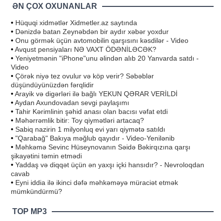
ƏN ÇOX OXUNANLAR
•
Hüquqi xidmətlər Xidmetler.az saytında
•
Dənizdə batan Zeynəbdən bir aydır xəbər yoxdur
•
Onu görmək üçün avtomobilin qarşısını kəsdilər - Video
•
Avqust pensiyaları NƏ VAXT ÖDƏNİLƏCƏK?
•
Yeniyetmənin "iPhone"unu əlindən alıb 20 Yanvarda satdı -
Video
•
Çörək niyə tez ovulur və köp verir? Səbəblər
düşündüyünüzdən fərqlidir
•
Arayik və digərləri ilə bağlı YEKUN QƏRAR VERİLDİ
•
Aydan Axundovadan sevgi paylaşımı
•
Tahir Kərimlinin şəhid anası olan bacısı vəfat etdi
•
Məhərrəmlik bitir: Toy qiymətləri artacaq?
•
Sabiq nazirin 1 milyonluq evi yarı qiymətə satıldı
•
"Qarabağ" Bakıya məğlub qayıdır - Video-Yenilənib
•
Məhkəmə Sevinc Hüseynovanın Səidə Bəkirqızına qarşı
şikayətini təmin etmədi
•
Yaddaş və diqqət üçün ən yaxşı içki hansıdır? - Nevroloqdan
cavab
•
Eyni iddia ilə ikinci dəfə məhkəməyə müraciət etmək
mümkündürmü?
TOP MP3