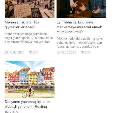
Məhərrəmlik bitir: Toy
Eyni iddia ilə ikinci dəfə
qiymətləri artacaq?
məhkəməyə müraciət etmək
mümkündürmü?
Məhərrəmliyin başa çatmasına
sayılı günlər qalıb. Bu o deməkdir ki,
"Məhkəmədə iddia qaldırmış şəxs
ölkəmizdə toy mövsümü yenidən
qəbul edilmiş məhkəmə aktından
canlanmağa başlayacaq.
(qərar, qətnamə, qərardad və s.)
Evlənməyə hazırlaşan cütlükləri ən
narazı qaldıqda, qanunvericilikdə
06.08.2026
276
06.08.2026
250
çox maraqlandıran məsələlərdən
nəzərdə tutulmuş qaydada həmin
biri şadlıq saraylarında qiymətlərin
məhkəmə aktından yuxarı
dəyişib-dəyişməməsi, eləcə də
məhkəmə instansiyasına şikayət
uyğun tarix tapmağın
vermək hüququna malikdir. Bu
mümkünlüyüdür. Bəs real duru
hüquq apellyasiya və ya qanunla
müəyyən edilmiş digə
Dünyanın yaşamaq üçün ən
əlverişli şəhərləri - Reytinq
açıqlandı