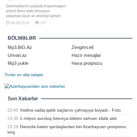
Danimarkanın paytaxtı Kopenhagen
ardıcıl ikinci dəfə dünyanın
yaşamaq üçün ən əlverişli şəhəri
seçilib. Qaynarinfo xəbər verir ki, bu
06.08.2026
137
barədə Economist Intelligence Unit
tərəfindən hazırlanan 2026-cı il üzrə
Qlobal Yaşanabilirlik İndeksində
BÖLMƏLƏR
qeyd olunub. Reytinqə əsasən,
Kopenhagen 173 şəhər arasında
Mp3.BiG.Az
Zengimcell
sabitlik
Unvan.az
Hazır mesajlar
Mp3 yukle
Hava proqnozu
Turlar
ev alqi satqisi
Son Xəbərlər
23:45
Vədinə sadiq qalıb saçlarını çəhrayıya boyadı - Foto
23:30
1 milyon avroluq lotereya biletini səhvən zibilə atdı
23:29
Dənizdə batan qardaşlardan biri Azərbaycan çempionu
imiş