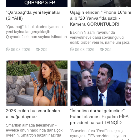
"Qarabağ"da yeni təyinatlar
Uşağın əlindən "iPhone 16"sını
(SİYAHI)
alıb "20 Yanvar"da satdı -
Kamera GÖRÜNTÜLƏRİ
"Qarabağ" futbol akademiyasında
yeni təyinatlar gerçəkləşib.
Bakının Nizami rayonunda
Qaynarinfo klubun saytına istinadən
yeniyetməyə qarşı soyğunçuluq
xəbər verir ki, 2026-2027-ci illər
edilib. xəbər verir ki, naməlum şəxs
mövsümündə komandaları
zərərçəkənin əlində olan, dəyəri
06.08.2026
209
06.08.2026
205
çalışdıracaq məşqçilər
1750 manat təşkil edən "iPhone 16"
müəyyənləşib. Akademiya
mobil telefonu alaraq hadisə
koordinatoru Aftandil Hacıyevin
yerindən uzaqlaşıb. Nizami Rayon
rəhbərliyi altında akademiya
Polis İdarəsinin 24-cü Polis
komandalarında aşağıdakı
Şöbəsinin əməkdaşlarının
məşqçilə
keçirdikləri tədbirlərl
2026-cı ildə bu smartfonları
"İnfantino dərhal getməlidir" -
almağa dəyməz
Futbol əfsanəsi Fiqudan FİFA
prezidentinə sərt TƏNQİD
Smartfon almağa tələsməyin -
əvvəlcə onun haqqında daha çox
"Barselona" və "Real"ın keçmiş
öyrənin. Smartfon bazarı hazırda
oyunçusu FİFA prezidentini yalan