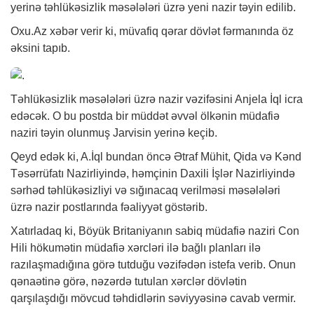
yerinə təhlükəsizlik məsələləri üzrə yeni nazir təyin edilib.
Oxu.Az
xəbər
verir ki, müvafiq qərar dövlət fərmanında öz
əksini tapıb.
Təhlükəsizlik məsələləri üzrə nazir vəzifəsini Anjela İql icra
edəcək. O bu postda bir müddət əvvəl ölkənin müdafiə
naziri təyin olunmuş Jarvisin yerinə keçib.
Qeyd edək ki, A.İql bundan öncə Ətraf Mühit, Qida və Kənd
Təsərrüfatı Nazirliyində, həmçinin Daxili İşlər Nazirliyində
sərhəd təhlükəsizliyi və sığınacaq verilməsi məsələləri
üzrə nazir postlarında fəaliyyət göstərib.
Xatırladaq ki, Böyük Britaniyanın sabiq müdafiə naziri Con
Hili hökumətin müdafiə xərcləri ilə bağlı planları ilə
razılaşmadığına görə tutduğu vəzifədən istefa verib. Onun
qənaətinə görə, nəzərdə tutulan xərclər dövlətin
qarşılaşdığı mövcud təhdidlərin səviyyəsinə cavab vermir.