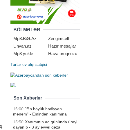
BÖLMƏLƏR
Mp3.BiG.Az
Zengimcell
Unvan.az
Hazır mesajlar
Mp3 yukle
Hava proqnozu
Turlar
ev alqi satqisi
Son Xəbərlər
16:00
"Ən böyük hədiyyən
mənəm" - Emindən xanımına
15:50
Xanımının ad günündə ürəyi
aq
dayanıb - 3 ay əvvəl qəza