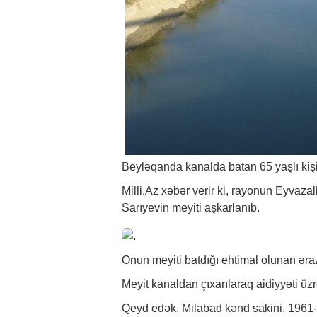
Beyləqanda kanalda batan 65 yaşlı kişin
Milli.Az
xəbər
verir ki, rayonun Eyvaza
Sarıyevin meyiti aşkarlanıb.
Onun meyiti batdığı ehtimal olunan ərazi
Meyit kanaldan çıxarılaraq aidiyyəti üzrə
Qeyd edək, Milabad kənd sakini, 1961-c