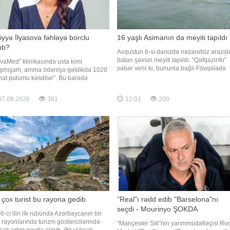
iyyə İlyasova fəhləyə borclu
16 yaşlı Asimanın da meyiti tapıldı
ıb?
Avqustun 6-sı dənizdə nəzarətsiz ərazid
batan şəxsin meyiti tapılıb. "Qafqazinfo"
vaMed" klinikasında usta kimi
xəbər verir ki, bununla bağlı Fövqəladə
ışmışam, amma ödənişə gəldikdə 1020
Halar Nazirliyi (FHN) məlumat yayıb. "6
at pulumu kəsdilər". Bu barədə
avqustda Bakı şəhəri, Sabunçu rayonu,
fqazinfo"ya adının çəkilməsini
Pirşağı qəsəbəsində ən yaxın sularda
əməyən vətəndaş müraciət edib. Tibb
7.08.2026
381
12:01
200
xilasetmə məntəqəsindən 2 km aralı
ğında boya işləri gördüyünü deyən
dənizdə nəzarətsi
ayətçinin sözlərinə görə, kosmetoloq
iyyə İlyasova barəsind
çox turist bu rayona gedib
"Real"ı rədd edib "Barselona"nı
seçdi - Mourinyo ŞOKDA
6-cı ilin ilk rübündə Azərbaycanın bir
a rayonlarında turizm göstəricilərində
"Mançester Siti"nin yarımmüdafiəçisi Rod
sək artım qeydə alınıb. Ən yüksək