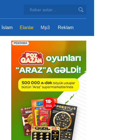
İslam
Elanlar
Mp3
Reklam