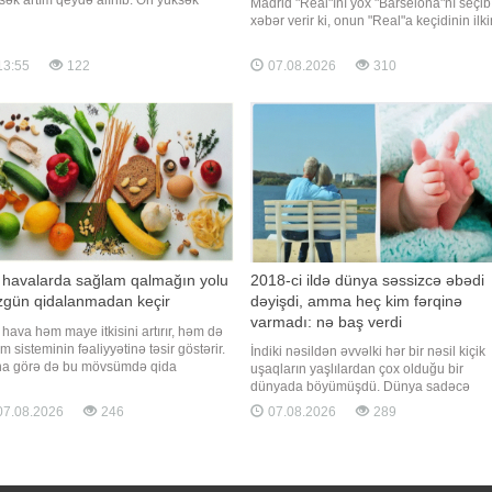
Madrid "Real"ını yox "Barselona"nı seçib
amika işğaldan azad edilmiş ərazilərdə
xəbər verir ki, onun "Real"a keçidinin ilki
ahidə olunub. xəbər verir ki, bu barədə
razılaşmaya baxmayaraq niyə baş
 sorğusuna cavab olaraq Dövlət Turizm
tutmadığı məlum olub. Qeyd olunur ki,
13:55
122
07.08.2026
310
ntliyindən məlumat verilib. Turizm
Rodri "Real"la sövdələşməyə 100 faiz ra
rlərinin artı
olub. "Siti"
i havalarda sağlam qalmağın yolu
2018-ci ildə dünya səssizcə əbədi
zgün qidalanmadan keçir
dəyişdi, amma heç kim fərqinə
varmadı: nə baş verdi
i hava həm maye itkisini artırır, həm də
m sisteminin fəaliyyətinə təsir göstərir.
İndiki nəsildən əvvəlki hər bir nəsil kiçik
a görə də bu mövsümdə qida
uşaqların yaşlılardan çox olduğu bir
imlərinə diqqət yetirmək sağlamlığın
dünyada böyümüşdü. Dünya sadəcə
unması baxımından xüsusi əhəmiyyət
olaraq belə qurulmuşdu və bütün yazılı
7.08.2026
246
07.08.2026
289
ıyır". Bunu BİG.AZ-a açıqlamasında
tarix boyunca bütün planet üçün bu, bel
a eksperti Fərid Səfərov bildirib. O,
idi. Və sonra, səssizcə, heç bir elan
d edib ki
olmadan, bu, həqiqət olmaqdan çıxdı.
xarici mediaya istinadən xəbər veri