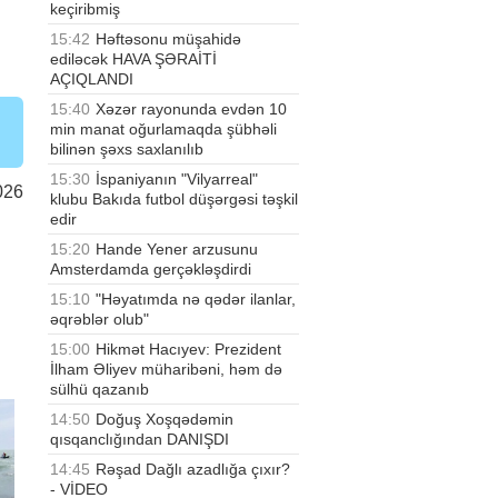
keçiribmiş
15:42
Həftəsonu müşahidə
ediləcək HAVA ŞƏRAİTİ
AÇIQLANDI
15:40
Xəzər rayonunda evdən 10
min manat oğurlamaqda şübhəli
bilinən şəxs saxlanılıb
15:30
İspaniyanın "Vilyarreal"
026
klubu Bakıda futbol düşərgəsi təşkil
edir
15:20
Hande Yener arzusunu
Amsterdamda gerçəkləşdirdi
15:10
"Həyatımda nə qədər ilanlar,
əqrəblər olub"
15:00
Hikmət Hacıyev: Prezident
İlham Əliyev müharibəni, həm də
sülhü qazanıb
14:50
Doğuş Xoşqədəmin
qısqanclığından DANIŞDI
14:45
Rəşad Dağlı azadlığa çıxır?
- VİDEO