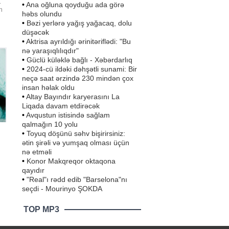
.
•
Ana oğluna qoyduğu ada görə
n
həbs olundu
•
Bəzi yerlərə yağış yağacaq, dolu
düşəcək
zı
•
Aktrisa ayrıldığı ərinitəriflədi: "Bu
nə yaraşıqlılıqdır"
•
Güclü küləklə bağlı - Xəbərdarlıq
•
2024-cü ildəki dəhşətli sunami: Bir
neçə saat ərzində 230 mindən çox
insan həlak oldu
•
Altay Bayındır karyerasını La
Liqada davam etdirəcək
•
Avqustun istisində sağlam
qalmağın 10 yolu
•
Toyuq döşünü səhv bişirirsiniz:
ətin şirəli və yumşaq olması üçün
nə etməli
•
Konor Makqreqor oktaqona
qayıdır
•
"Real"ı rədd edib "Barselona"nı
seçdi - Mourinyo ŞOKDA
ə
TOP MP3