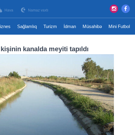
Hava
Namaz vaxtı
iznes
Sağlamlıq
Turizm
İdman
Müsahibə
Mini Futbol
işinin kanalda meyiti tapıldı