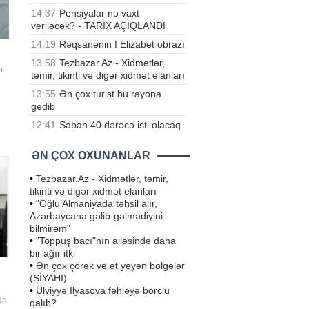
14:37
Pensiyalar nə vaxt
veriləcək? - TARİX AÇIQLANDI
14:19
Rəqsanənin I Elizabet obrazı
13:58
Tezbazar.Az - Xidmətlər,
ə
təmir, tikinti və digər xidmət elanları
13:55
Ən çox turist bu rayona
gedib
12:41
Sabah 40 dərəcə isti olacaq
ƏN ÇOX OXUNANLAR
•
Tezbazar.Az - Xidmətlər, təmir,
tikinti və digər xidmət elanları
•
"Oğlu Almaniyada təhsil alır,
Azərbaycana gəlib-gəlmədiyini
bilmirəm"
•
"Toppuş bacı"nın ailəsində daha
bir ağır itki
•
Ən çox çörək və ət yeyən bölgələr
(SİYAHI)
•
Ülviyyə İlyasova fəhləyə borclu
ri
qalıb?