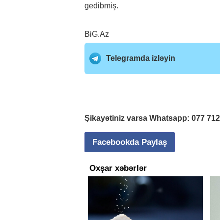
gedibmiş.
BiG.Az
Telegramda izləyin
Şikayətiniz varsa Whatsapp:
077 71
Facebookda Paylaş
Oxşar xəbərlər