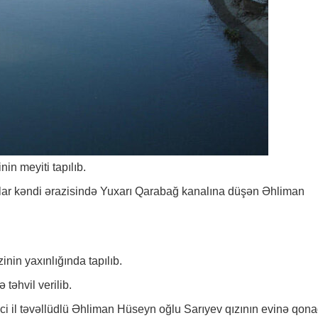
in meyiti tapılıb.
llar kəndi ərazisində Yuxarı Qarabağ kanalına düşən Əhliman
nin yaxınlığında tapılıb.
 təhvil verilib.
i il təvəllüdlü Əhliman Hüseyn oğlu Sarıyev qızının evinə qon