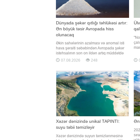
Dünyada şəkər qıtlığı təhlükəsi artır:
Ülv
Ən böyük təsir Avropada hiss
qal
olunacaq
"No
çal
Əkin sahələrinin azalması və anomal isti
man
hava şəraiti səbəbindən Avropada şəkər
"Qa
istehsalının son on ildən artıq müddətdə
ist
ən aşağı səviyyəyə enəcəyi
07.08.2026
248
0
oca
proqnozlaşdırılır. Bu isə qlobal şəkər qıtlığı
şik
ilə bağlı narahatlıqları artırır. Qaynarinfo
Ülv
xəbər verir ki, bu barədə "Bloomberg"
məlumat yayıb
Xəzər dənizində unikal TAPINTI:
Ən 
suyu təbii təmizləyir
202
sır
Xəzər dənizində suyun təmizlənməsinə
yük