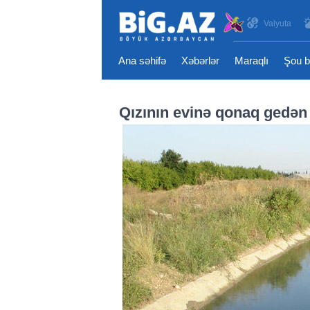
Valyuta
Ana səhifə
Xəbərlər
Maraqlı
Şou b
Qızının evinə qonaq gedən k