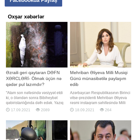
Facebookda Paylaş
Oxşar xəbərlər
Əzraili geri qaytaran DƏFN
Mehriban Əliyeva Milli Musiqi
XƏRCLƏRİ- Ölmək üçün nə
Günü münasibətilə paylaşım
qədər pul lazımdır?
edib
"Atam son nəfəsində vəsiyyət etdi
Azərbaycan Respublikasının Birinci
ki, o öləndən sonra Bibiheybət
vitse-prezidenti Mehriban Əliyeva
qəbiristanlığında dəfn edək. Yazıq
rəsmi instaqram səhifəsində Milli
kişi gözünü yumanda düşdük əl-
Musiqi Günü ilə bağlı paylaşım
17.09.2021
2089
18.09.2021
264
ayağa. Ölü üçün ağlamaq qaldı bir
edib. "Report" xəbər verir ki,
kənara biz torpaq pulu düzəldirdik".
paylaşımda deyilir:. "18 Sentyabr
Bu sözləri -a Rüfət Quliyev danışır.
Milli Musiqi Günüdür. Bu gün
Aylar öncə atasını itirən Rüfət bəy
doğum günlərini qeyd etdiyimiz
deyir ki, üz tutduqlar
görkəmli Azərbaycan bəstəkarlar