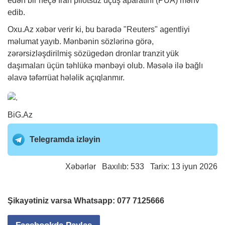
edən bir neçə İran pilotsuz uçuş aparatını (PUA) məhv
edib.
Oxu.Az
xəbər
verir ki, bu barədə "Reuters" agentliyi
məlumat yayıb. Mənbənin sözlərinə görə,
zərərsizləşdirilmiş sözügedən dronlar tranzit yük
daşımaları üçün təhlükə mənbəyi olub. Məsələ ilə bağlı
əlavə təfərrüat hələlik açıqlanmır.
BiG.Az
Telegramda izləyin
Xəbərlər
Baxılıb: 533 Tarix: 13 iyun 2026
Şikayətiniz varsa Whatsapp:
077 7125666