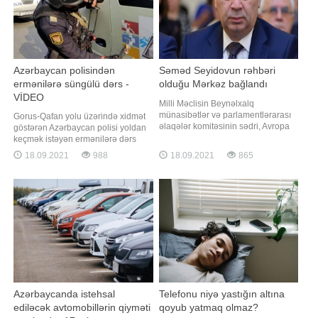
Azərbaycan polisindən
Səməd Seyidovun rəhbəri
ermənilərə süngülü dərs -
olduğu Mərkəz bağlandı
VİDEO
Milli Məclisin Beynəlxalq
münasibətlər və parlamentlərarası
Gorus-Qafan yolu üzərində xidmət
əlaqələr komitəsinin sədri, Avropa
göstərən Azərbaycan polisi yoldan
Şurası Parlament
keçmək istəyən ermənilərə dərs
Assambleyasındakı nümayəndə
verib. "Qafqazinfo" xəbər verir ki,
18.09.2021
988
18.09.2021
865
heyətinin rəhbəri Səməd Seyidovun
sosial şəbəkələrdə yayılan
başçısı olduğu Siyasi Psixologiya
görüntülərdə üzərində qondarma
Mərkəzi (SPM) fəaliyyətini
respublikanın "bayrağ"ı olan
dayandırıb. Mərkəzin fəaliyyətini
avtomobilin postdan keçmək üçün
dayandırmasına səbəb maliyyə
yaxınlaşdığı görünür. Postd
problemini
Azərbaycanda istehsal
Telefonu niyə yastığın altına
ediləcək avtomobillərin qiyməti
qoyub yatmaq olmaz?