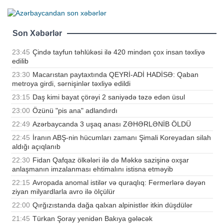
Son Xəbərlər
23:45
Çində tayfun təhlükəsi ilə 420 mindən çox insan təxliyə
edilib
23:30
Macarıstan paytaxtında QEYRİ-ADİ HADİSƏ: Qaban
metroya girdi, sərnişinlər təxliyə edildi
23:15
Daş kimi bayat çörəyi 2 saniyədə təzə edən üsul
23:00
Özünü "pis ana" adlandırdı
22:49
Azərbaycanda 3 uşaq anası ZƏHƏRLƏNİB ÖLDÜ
22:45
İranın ABŞ-nin hücumları zamanı Şimali Koreyadan silah
aldığı açıqlanıb
22:30
Fidan Qafqaz ölkələri ilə də Məkkə sazişinə oxşar
anlaşmanın imzalanması ehtimalını istisna etməyib
22:15
Avropada anomal istilər və quraqlıq: Fermerlərə dəyən
ziyan milyardlarla avro ilə ölçülür
22:00
Qırğızıstanda dağa qalxan alpinistlər itkin düşdülər
21:45
Türkan Şoray yenidən Bakıya gələcək