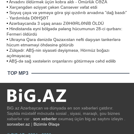
•
Arvadını öldürmək üçün kobra aldı - Ömürlük CƏZA
•
Xərçəngdən əziyyət çəkən Cansever vəfat etdi
•
Soyuq çaya və yeməyə görə şişi qızdırıb arvadına "dağ basdı"
- Yardımlıda DƏHŞƏT
•
Azərbaycanda 3 uşaq anası ZƏHƏRLƏNİB ÖLDÜ
•
Hindistanda eyni bölgədə pələng hücumunun 28-ci qurbanı:
Fermeri öldürdü
•
Ukrayna Qara dənizdə Qazaxıstan nefti daşıyan tankerlərə
hücum etməməyi öhdəsinə götürüb
•
Zülqədr: ABŞ-nin siyasəti dəyişməsə, Hörmüz boğazı
açılmayacaq
•
ABŞ-də sağ xəstələrin orqanlarını götürməyə cəhd edilib
TOP MP3
BiG.az Azərbaycan və dünyada ən son xəbərləri çatdırır.
Saytda müxtəlif mövzuda sosial , siyasi, maraqlı, şou biznes
xəbərlər var .
son xeberler
oxumaq üçün big.az saytını izləyin .
sonxeber.az
|
Bizimlə Əlaqə