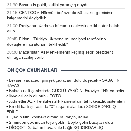
21:30
Başına iş gəldi, tətilini yarımçıq qoydu
21:15
CENTCOM Hörmüz boğazında 53 ticarət gəmisinin
istiqamətini dəyişdirib
21:00
Rusiyanın Xarkova hücumu nəticəsində iki nəfər həlak
olub
20:45
Fidan: "Türkiyə Ukrayna münaqişəsi tərəflərinə
döyüşlərə moratorium təklif edib"
20:30
Macarıstan Ali Məhkəmənin keçmiş sədri prezident
olmağa razılıq verib
ƏN ÇOX OXUNANLAR
•
Leysan yağacaq, şimşək çaxacaq, dolu düşəcək - SABAHIN
HAVASI
•
Bakıda neft çənlərində GÜCLÜ YANĞIN: Əraziyə FHN və polis
qüvvələri cəlb olunub - FOTO
•
Xidmetler.AZ - Təhlükəsizlik kameraları, təhlükəsizlik sistemləri
•
Kredit kartı şifrəsində "0" rəqəmi olanlara XƏBƏRDARLIQ
EDİLDİ
•
"Qadın kimi xoşbəxt olmadım" deyib, ağladı
•
2 mindən çox insan toya gəldi - Bəylə gəlin başqası oldu
•
DİQQƏT! Sabahın havası ilə bağlı XƏBƏRDARLIQ