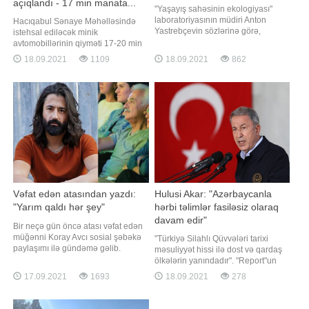
açıqlandı - 17 min manata...
"Yaşayış sahəsinin ekologiyası"
laboratoriyasının müdiri Anton
Hacıqabul Sənaye Məhəlləsində
Yastrebçevin sözlərinə görə,
istehsal ediləcək minik
smartfonları yastığın altına qoyub
avtomobillərinin qiyməti 17-20 min
yatmaq olmaz. -a istinadən xəbər
manat təşkil edəcək. Bu barədə
18.09.2021
1109
18.09.2021
862
verir ki, ekspert səbəb kimi
"Azərbaycan Avtomobil İstehsalçıları
telefonlardan gələn radiasiyanın
Assosiasiyası" İctimai Birliyinin
bəzən artdığını bildirib. "Nəzərə
rəhbəri Emin Axundov deyib. "Minik
almaq lazımdır ki, telefonları
avtomobillərinin növbəti aydan
satışa çıxarılması planlaşdırılır
Vəfat edən atasından yazdı:
Hulusi Akar: "Azərbaycanla
"Yarım qaldı hər şey"
hərbi təlimlər fasiləsiz olaraq
davam edir"
Bir neçə gün öncə atası vəfat edən
müğənni Koray Avcı sosial şəbəkə
"Türkiyə Silahlı Qüvvələri tarixi
paylaşımı ilə gündəmə gəlib.
məsuliyyət hissi ilə dost və qardaş
Axşam.az-a istinadən xəbər verir ki,
ölkələrin yanındadır". "Report"un
atasının fotosunu paylaşan sənətçi
xəbərinə görə, bunu Türkiyənin milli
17.09.2021
1693
18.09.2021
278
hisslərini belə ifadə edib:. "Mənə
müdafiə naziri Hulusi Akar deyib.
belə baxdığının heç fərqində
Onun sözlərinə görə, bu çərçivədə
olmamışam. Heç oturub içki də
Azərbaycan və Liviyada hərbi təlim,