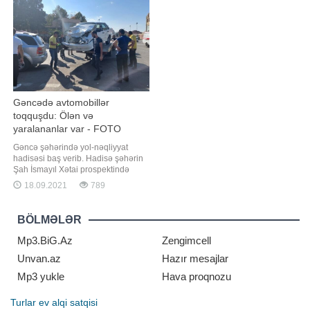
içmədik səninlə. Aşiq olduğumu d
yardım və məsləhətçilik fəaliyyətlər
Gəncədə avtomobillər
toqquşdu: Ölən və
yaralananlar var - FOTO
Gəncə şəhərində yol-nəqliyyat
hadisəsi baş verib. Hadisə şəhərin
Şah İsmayıl Xətai prospektində
qeydə alınıb. Belə ki, hərəkətdə
18.09.2021
789
olan VAZ-21 015 markalı minik
avtomobili ilə KİA markalı avtomobil
toqquşub. Daha sonra
BÖLMƏLƏR
avtomobillərdən biri yoldan keçən
iki piyadanı vurub. Onlardan biri
Mp3.BiG.Az
Zengimcell
ölüb, digəri is
Unvan.az
Hazır mesajlar
Mp3 yukle
Hava proqnozu
Turlar
ev alqi satqisi