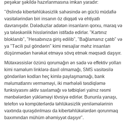
peşəkar şəkildə hazırlanmasına imkan yaradır:
"Əslində kibertəhlükəsizlik sahəsində ən güclü müdafiə
vasitələrindən biri insanın öz diqqəti və ehtiyatlı
davranışıdır. Dələduzlar adətən insanların qorxu, maraq və
ya tələskənlik hisslərindən istifadə edirlər. "Kartınız
bloklanıb", "Hesabınıza giriş edilib", "Bağlamanız çatıb" və
ya "Təcili pul göndərin" kimi mesajlar məhz insanları
düşünmədən hərəkət etməyə sövq etmək məqsədi daşıyır.
Mütəxəssislər özünü qorumağın ən sadə və effektiv yolları
kimi naməlum linklərə daxil olmamağı, SMS vasitəsilə
göndərilən kodları heç kimlə paylaşmamağı, bank
məlumatlarını verməməyi, iki mərhələli təsdiqləmə
funksiyasını aktiv saxlamağı və tətbiqləri yalnız rəsmi
mənbələrdən yükləməyi tövsiyə edirlər. Bununla yanaşı,
telefon və kompüterlərdə təhlükəsizlik yeniləmələrinin
vaxtında quraşdırılması da kibertəhlükələrdən qorunmaq
baxımından mühüm əhəmiyyət daşıyır".