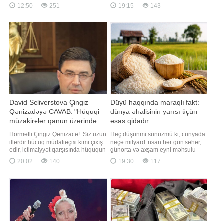
əleyhinə cinayətlər, müharibə
zərərçəkənin əlində olan, dəyəri
12:50
251
19:15
143
cinayətləri, o cümlədən təcavüzkar
1750 manat təşkil edən "iPhone 16"
müharibənin hazırlanması və
mobil telefonu alaraq hadisə
aparılması, soyqırımı, müharibə
yerindən uzaqlaşıb. Nizami Rayon
qanunlarını və qaydalarını pozma,
Polis İdarəsinin 24-cü Polis
terrorçuluq, terrorçuluğ
Şöbəsinin əməkdaşlarının
keçirdikləri tədbirlərl
David Seliverstova Çingiz
Düyü haqqında maraqlı fakt:
Qənizadəyə CAVAB: "Hüquqi
dünya əhalisinin yarısı üçün
müzakirələr qanun üzərində
əsas qidadır
qurulmalıdır"
Hörmətli Çingiz Qənizadə!. Siz uzun
Heç düşünmüsünüzmü ki, dünyada
illərdir hüquq müdafiəçisi kimi çıxış
neçə milyard insan hər gün səhər,
edir, ictimaiyyət qarşısında hüququn
günorta və axşam eyni məhsulu
aliliyini, qanunçuluğu və
yeyir?. Düyü sadəcə qarnir deyil. O,
20:02
140
19:30
117
Konstitusiyanın prinsiplərini
planetdə yaşayan milyardlarla
müdafiə etdiyinizi bəyan edirsiniz.
insan üçün əsas qida mənbəyidir.
Məhz buna görə də cəmiyyət sizdən
Təsadüfi deyil ki, onu Asiyanın
hər bir məsələyə hüquqi meyarlarla
"çörəyi" adlandırırlar. xarici mediaya
yanaşmağı gözləyir. Azərbayca
istinadən xəbər verir ki