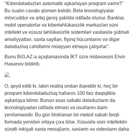
"Kiberdələduzları avtomatik aşkarlayan proqram varmı?"
Bu sualın cavabı qismən bəlidir. Belə texnologiyalar
mövcuddur və artıq geniş şəkildə istifadə olunur. Banklar,
mobil operatorlar və kibertəhlükəsizlik mərkəzləri süni
intellekt və xüsusi təhlükəsizlik sistemləri vasitəsilə şübhəli
əməliyyatları, saxta saytları, fişinq hücumlarını və digər
dələduzluq cəhdlərini müəyyən etməyə çalışırlar".
Bunu
BiG.AZ
-a açıqlamasında İKT üzrə mütəxəssis Elvin
Həsənov bildirib.
O, qeyd edib ki, lakin reallıq ondan ibarətdir ki, heç bir
proqram kiberdələduzluq hallarını 100 faiz dəqiqliklə
aşkarlaya bilmir. Bunun əsas səbəbi dələduzların da
texnologiyadan istifadə etməsi və üsullarını daim
yeniləməsidir. Bu gün bloklanan bir metod sabah fərqli
formada yenidən ortaya çıxa bilər. Xüsusilə süni intellektin
sürətli inkişafı saxta mesajların, səslərin və videoların daha