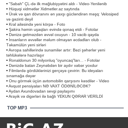
•
"Sabah" ÇL-də ilk məğlubiyyətini aldı - Video-Yenilənib
•
Hüquqi xidmətlər Xidmetler.az saytında
•
Ürək və qan dövranını ən yaxşı gücləndirən məşq: Velosiped
və gəzinti deyil
•
Kral ailəsində yeni körpə - Foto
•
Şakira həmin uşaqları evində qonaq etdi - Fotolar
•
Dənizə getməzdən əvvəl oxuyun - 10 vacib qayda
•
İnsanların əvvəllər məlum olmayan əcdadları olub -
Təkamülün yeni sirləri
•
Avropa sahillərində sunamilər artır: Bəzi şəhərlər yeni
təhlükələrə hazırlaşır
•
Ronaldonun 30 milyonluq "oyuncaq"ları... - Fotolar
•
Dənizdə batan Zeynəbdən bir aydır xəbər yoxdur
•
Filmlərdə gördüklərinizi gerçəyə çevirin: Bu ideyaları
sınamağa dəyər
•
Onu görmək üçün avtomobilin qarşısını kəsdilər - Video
•
Avqust pensiyaları NƏ VAXT ÖDƏNİLƏCƏK?
•
Aydan Axundovadan sevgi paylaşımı
•
Arayik və digərləri ilə bağlı YEKUN QƏRAR VERİLDİ
TOP MP3