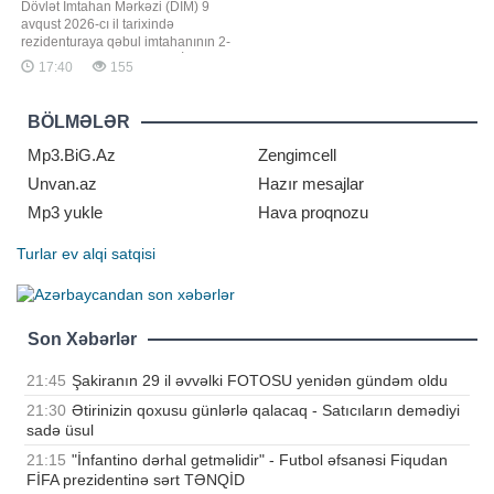
Dövlət İmtahan Mərkəzi (DİM) 9
avqust 2026-cı il tarixində
rezidenturaya qəbul imtahanının 2-
ci mərhələsini keçirəcək. BİG.AZ
17:40
155
xəbər verir ki, bu barədə DİM
məlumat yayıb. İmtahan Bakıda
DİM-in elektron imtahanlar
BÖLMƏLƏR
korpusunda (Binəqədi rayonu,
S.S.Axundov, 50. TÜRKPA-nın yanı)
Mp3.BiG.Az
Zengimcell
və Naxçıvan şəhəri 4 sayl
Unvan.az
Hazır mesajlar
Mp3 yukle
Hava proqnozu
Turlar
ev alqi satqisi
Son Xəbərlər
21:45
Şakiranın 29 il əvvəlki FOTOSU yenidən gündəm oldu
21:30
Ətirinizin qoxusu günlərlə qalacaq - Satıcıların demədiyi
sadə üsul
21:15
"İnfantino dərhal getməlidir" - Futbol əfsanəsi Fiqudan
FİFA prezidentinə sərt TƏNQİD