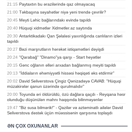
21:15
Paytaxtın bu ərazilərində qaz olmayacaq
21:00
Təkbaşına səyahətlər niyə yeni trendə çevrilir?
20:45
Meyti Ləhic bağlarındakı evində tapıldı
20:40
Hüquqi xidmətlər Xidmetler.az saytında
20:30
Antarktikadakı Qan Şəlaləsi yaxınlığında canlıların izləri
tapıldı
20:27
Bəzi marşrutların hərəkət istiqamətləri dəyişdi
20:24
"Qarabağ" "Dinamo"ya qarşı - Start heyətlər
20:15
Gənc oğlanın əlləri arxadan bağlanmış meyiti tapıldı
20:13
"İddiaların əhəmiyyətli hissəsi həqiqəti əks etdirmir"
20:02
David Seliverstova Çingiz Qənizadəyə CAVAB: "Hüquqi
müzakirələr qanun üzərində qurulmalıdır"
20:00
Toyunda əri öldürüldü, özü dağlara qaçdı - Reyqana həsr
olunduğu düşünülən mahnı haqqında bilinməyənlər
19:47
"Biz susa bilmərik!" - Qazilər və aztəminatlı ailələr David
Seliverstova dəstək üçün müəssisənin qarşısına toplaşdı
ƏN ÇOX OXUNANLAR