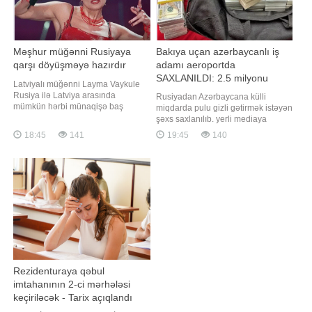
Məşhur müğənni Rusiyaya
Bakıya uçan azərbaycanlı iş
qarşı döyüşməyə hazırdır
adamı aeroportda
SAXLANILDI: 2.5 milyonu
Latviyalı müğənni Layma Vaykule
əlindən alındı
Rusiya ilə Latviya arasında
Rusiyadan Azərbaycana külli
mümkün hərbi münaqişə baş
miqdarda pulu gizli gətirmək istəyən
verəcəyi təqdirdə silaha sarılmağa
şəxs saxlanılıb. yerli mediaya
hazır olduğunu bildirib. xarici
istinadla bildirir ki, hadisə
18:45
141
19:45
140
mediaya istinadla xəbər verir ki,
Novosibirsk şəhərindəki
müsahibə zamanı jurnalistlər
Tolmaçyovo hava limanında baş
Vaykuledən "Rusiya Latviyaya
verib. İddia olunur ki, gömrük
hücum etsə, nə edərdiniz?" sualını
əməkdaşları külli miqdarda nağd
ünvanlayıblar
pulun qanunsuz şəkildə Rusiyadan
çıxarılmasının qarşısın
Rezidenturaya qəbul
imtahanının 2-ci mərhələsi
keçiriləcək - Tarix açıqlandı