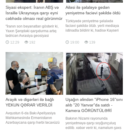
Siyasi ekspert: İranın ABŞ və
Ailəsi ilə şəlaləyə gedən
İsraillə Ukraynaya qarşı eyni
yeniyetmə faciəvi şəkildə öldü
cəbhədə olması real görünmür
Türkiyədə yeniyetmə şəlalədə
faciəvi şəkildə ölüb. yerli mediaya
"İranın son bəyanatları göstərir ki,
istinadla bildirir ki, hadisə Kayseri
Yaxın Şərqdəki qarşıdurma artıq
rayonunun, Yəhyalı qəsəbəsində
tədricən Avrasiya geosiyasi
baş verib. Məlumata görə, ailəsi ilə
məkanına da sirayət edir.
12:29
192
19:00
139
birlikdə rayon ərazisində yerləşən
Ukraynanın İranın hərbi-logistika
Kapuzbaşı şəlalələrinə gedən 14
maraqlarına toxunan addımları və
yaşlı Ela Nur Ç. Cənub Şəlaləsində
Qərblə hərbi-texnoloji əməkdaşlığı
tarazlığını itirərək suya düşüb
Tehranda ciddi narahatlıq doğurur.
Buna görə də İranın sərt ritorikay
Arayik və digərləri ilə bağlı
Uşağın əlindən "iPhone 16"sını
YEKUN QƏRAR VERİLDİ
alıb "20 Yanvar"da satdı -
Kamera GÖRÜNTÜLƏRİ
Avqustun 6-da Bakı Apellyasiya
Məhkəməsində Ermənistanın
Bakının Nizami rayonunda
Azərbaycana qarşı hərbi təcavüzü
yeniyetməyə qarşı soyğunçuluq
nəticəsində sülh və insanlıq
edilib. xəbər verir ki, naməlum şəxs