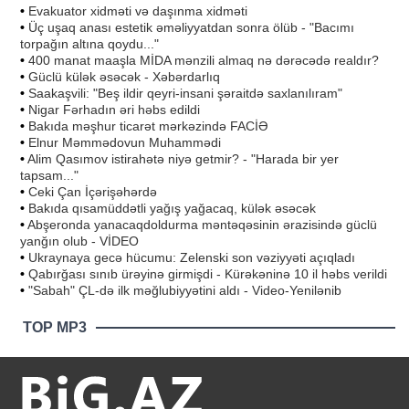
•
Evakuator xidməti və daşınma xidməti
•
Üç uşaq anası estetik əməliyyatdan sonra ölüb - "Bacımı
torpağın altına qoydu..."
•
400 manat maaşla MİDA mənzili almaq nə dərəcədə realdır?
•
Güclü külək əsəcək - Xəbərdarlıq
•
Saakaşvili: "Beş ildir qeyri-insani şəraitdə saxlanılıram"
•
Nigar Fərhadın əri həbs edildi
•
Bakıda məşhur ticarət mərkəzində FACİƏ
•
Elnur Məmmədovun Muhammədi
•
Alim Qasımov istirahətə niyə getmir? - "Harada bir yer
tapsam..."
•
Ceki Çan İçərişəhərdə
•
Bakıda qısamüddətli yağış yağacaq, külək əsəcək
•
Abşeronda yanacaqdoldurma məntəqəsinin ərazisində güclü
yanğın olub - VİDEO
•
Ukraynaya gecə hücumu: Zelenski son vəziyyəti açıqladı
•
Qabırğası sınıb ürəyinə girmişdi - Kürəkəninə 10 il həbs verildi
•
"Sabah" ÇL-də ilk məğlubiyyətini aldı - Video-Yenilənib
TOP MP3