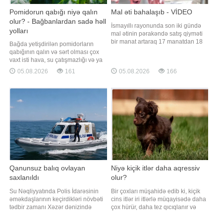
Pomidorun qabığı niyə qalın
Mal əti bahalaşıb - VİDEO
olur? - Bağbanlardan sadə həll
İsmayıllı rayonunda son iki gündə
yolları
mal ətinin pərakəndə satış qiyməti
bir manat artaraq 17 manatdan 18
Bağda yetişdirilən pomidorların
manata yüksəlib. "Xəzər" TV-yə
qabığının qalın və sərt olması çox
istinadən xəbər verir ki, qəssabların
vaxt isti hava, su çatışmazlığı və ya
sözlərinə görə, bahalaşma satışa
sort xüsusiyyətləri ilə bağlı olur. -ın
05.08.2026
161
05.08.2026
166
da ciddi təsir göstərib. Alıcılar da
xarici mediaya istinadən xəbərinə
qiymət artımını təsdiqləyirlər.
görə, mütəxəssislər bildirirlər ki,
Onların sözlərin
düzgün qulluq etməklə bu
problemin qarşısını almaq
mümkündür. Ən əsas səbəblərdən
bir
Qanunsuz balıq ovlayan
Niyə kiçik itlər daha aqressiv
saxlanıldı
olur?
Su Nəqliyyatında Polis İdarəsinin
Bir çoxları müşahidə edib ki, kiçik
əməkdaşlarının keçirdikləri növbəti
cins itlər iri itlərlə müqayisədə daha
tədbir zamanı Xəzər dənizində
çox hürür, daha tez qıcıqlanır və
qanunsuz balıq ovu ilə məşğul olan
insanlara və ya digər heyvanlara