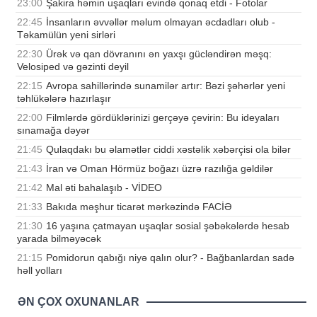
23:00
Şakira həmin uşaqları evində qonaq etdi - Fotolar
22:45
İnsanların əvvəllər məlum olmayan əcdadları olub -
Təkamülün yeni sirləri
22:30
Ürək və qan dövranını ən yaxşı gücləndirən məşq:
Velosiped və gəzinti deyil
22:15
Avropa sahillərində sunamilər artır: Bəzi şəhərlər yeni
təhlükələrə hazırlaşır
22:00
Filmlərdə gördüklərinizi gerçəyə çevirin: Bu ideyaları
sınamağa dəyər
21:45
Qulaqdakı bu əlamətlər ciddi xəstəlik xəbərçisi ola bilər
21:43
İran və Oman Hörmüz boğazı üzrə razılığa gəldilər
21:42
Mal əti bahalaşıb - VİDEO
21:33
Bakıda məşhur ticarət mərkəzində FACİƏ
21:30
16 yaşına çatmayan uşaqlar sosial şəbəkələrdə hesab
yarada bilməyəcək
21:15
Pomidorun qabığı niyə qalın olur? - Bağbanlardan sadə
həll yolları
ƏN ÇOX OXUNANLAR