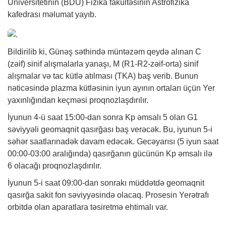
Universitetinin (BDU) Fizika fakültəsinin Astrofizika
kafedrası məlumat yayıb.
Bildirilib ki, Günəş səthində müntəzəm qeydə alınan C
(zəif) sinif alışmalarla yanaşı, M (R1-R2-zəif-orta) sinif
alışmalar və tac kütlə atılması (TKA) baş verib. Bunun
nəticəsində plazma kütləsinin iyun ayının ortaları üçün Yer
yaxınlığından keçməsi proqnozlaşdırılır.
İyunun 4-ü saat 15:00-dan sonra Kp əmsalı 5 olan G1
səviyyəli geomaqnit qasırğası baş verəcək. Bu, iyunun 5-i
səhər saatlarınadək davam edəcək. Gecəyarısı (5 iyun saat
00:00-03:00 aralığında) qasırğanın gücünün Kp əmsalı ilə
6 olacağı proqnozlaşdırılır.
İyunun 5-i saat 09:00-dan sonrakı müddətdə geomaqnit
qasırğa sakit fon səviyyəsində olacaq. Prosesin Yerətrafı
orbitdə olan aparatlara təsiretmə ehtimalı var.