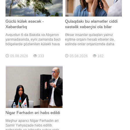
Güclü külək əsəcək -
Qulaqdakı bu əlamətlər ciddi
Xəbərdarlıq
xəstəlik xəbərçisi ola bilər
Avqustun 6-da Bakıda və Abşeron
Əksər insanlar qulaqları yalnız
yarımadasında, eyni zamanda bəzi
eşitmə orqanı hesab etsələr də,
bölgələrdə gözlənilən küləkli hava
əslində onlar orqanizmdə daha
şəraiti ilə bağlı sarı xəbərdarlıq
vacib funksiyalar yerinə yetirir.
verib. xəbər verir ki, bu barədə Milli
Daxili qulaqda yerləşən tarazlıq
05.08.2026
333
05.08.2026
162
Hidrometeorologiya Xidməti
sistemi sayəsində insan ayaq üstə
məlumat yayıb. Bakıda və Abşeron
dayana, rahat yeriyə və ətraf
yarımadasında sarı xəbərdarlığa
mühitdə istiqamətini müəyyən edə
uyğun olaraq şimal-qərb küləyi,
bilir. Həkimlər bildirirlər ki, eşitmənin
Naxçıva
qəfi
Nigar Fərhadın əri həbs edildi
Məşhur aparıcı Nigar Fərhadın əri
Samir Yəhyazadə həbs edilib.
qafqazinfo-ya istinadla xəbər verir