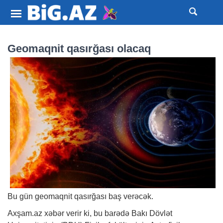
Geomaqnit qasırğası olacaq
Bu gün geomaqnit qasırğası baş verəcək.
Axşam.az
xəbər
verir ki, bu barədə Bakı Dövlət