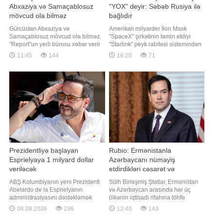
Abxaziya və Samaçablosuz
"YOX" deyir: Səbəb Rusiya ilə
mövcud ola bilməz
bağlıdır
Gürcüstan Abxaziya və
Amerikalı milyarder İlon Mask
Samaçablosuz mövcud ola bilməz.
"SpaceX" şirkətinin təmin etdiyi
"Report"un yerli bürosu xəbər verir
"Starlink" peyk rabitəsi sistemindən
ki, bunu Gürcüstan Prezidenti Mixeil
Rusiyanın dərinliklərinə zərbələr
11:45
144
16:20
71
Kavelaşvili 2008-ci il avqust
endirmək məqsədilə istifadə
müharibəsinin 18-ci ildönümü ilə
olunmasına icazə verilməsi ilə bağlı
bağlı çıxışında deyib. O, ölkənin
Ukraynanın xahişini qəbul etmir.
ərazi bütövlüyünün bərpasının
xəbər verir ki, bu barədə "The
dövlət siyasətinin əsas
Atlantic"
istiqamətlərində
Prezidentliyə başlayan
Rubio: Ermənistanla
Esprielyaya 1 milyard dollar
Azərbaycanı nümayiş
veriləcək
etdirdikləri cəsarət və
uzaqgörənliyə görə təbrik
ABŞ Kolumbiyanın yeni Prezidenti
Sülh Birləşmiş Ştatlar, Ermənistan
edirik
Abelardo de la Esprielyanın
və Azərbaycan arasında hər üç
administrasiyasını dəstəkləmək
ölkənin iqtisadi rifahına töhfə
məqsədilə 1 milyard dollar vəsait
verəcək gücləndirilmiş əlaqələrə
08.08.2026
236
12:40
143
ayıracaq. xəbər verir ki, bu barədə
qapı açıb. "Report" xəbər verir ki, bu