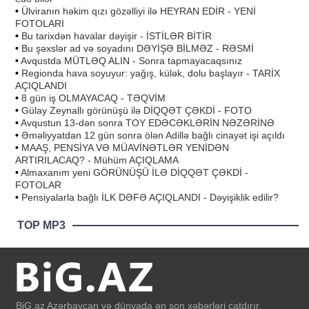
•
Ülviranın həkim qızı gözəlliyi ilə HEYRAN EDİR - YENİ
FOTOLARI
•
Bu tarixdən havalar dəyişir - İSTİLƏR BİTİR
•
Bu şəxslər ad və soyadını DƏYİŞƏ BİLMƏZ - RƏSMİ
•
Avqustda MÜTLƏQ ALIN - Sonra tapmayacaqsınız
•
Regionda hava soyuyur: yağış, külək, dolu başlayır - TARİX
AÇIQLANDI
•
8 gün iş OLMAYACAQ - TƏQVİM
•
Gülay Zeynallı görünüşü ilə DİQQƏT ÇƏKDİ - FOTO
•
Avqustun 13-dən sonra TOY EDƏCƏKLƏRİN NƏZƏRİNƏ
•
Əməliyyatdan 12 gün sonra ölən Adillə bağlı cinayət işi açıldı
•
MAAŞ, PENSİYA VƏ MÜAVİNƏTLƏR YENİDƏN
ARTIRILACAQ? - Mühüm AÇIQLAMA
•
Almaxanım yeni GÖRÜNÜŞÜ İLƏ DİQQƏT ÇƏKDİ -
FOTOLAR
•
Pensiyalarla bağlı İLK DƏFƏ AÇIQLANDI - Dəyişiklik edilir?
TOP MP3
BiG.az Azərbaycan və dünyada ən son xəbərləri çatdırır.