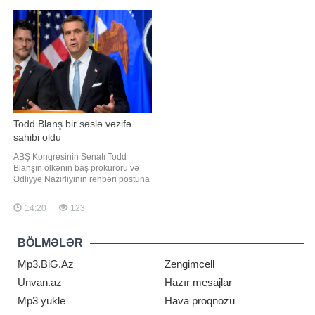
Dövlət Departamentinin mətbuat
ifadələr 2025-ci il avqustun 8-də
xidmətinin yaydığı bəyanatda
Vaşinqtonda keçirilmiş və
bildirilib. Sənəddə qeyd olunur ki,
Azərbaycanla Ermənistan arasında
ABŞ Prezidenti Donald Trampın
sülhün bərqərar olmasını təmi
administrasiyas
Todd Blanş bir səslə vəzifə
sahibi oldu
ABŞ Konqresinin Senatı Todd
Blanşın ölkənin baş prokuroru və
Ədliyyə Nazirliyinin rəhbəri postuna
təyinatını minimum səs çoxluğu ilə
təsdiqləyib. xəbər verir ki, bu
14:20
123
barədə "Associated Press" (AP)
agentliyi məlumat yayıb. Bildirilib ki,
respublikaçıların çoxluq təşkil etdiyi
BÖLMƏLƏR
Senat Blanşın namizədliyin
Mp3.BiG.Az
Zengimcell
Unvan.az
Hazır mesajlar
Mp3 yukle
Hava proqnozu