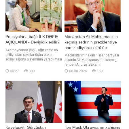
Məcəlləsinin 142.4-cü (Tibb
Pensiyalarla bağlı İLK DƏFƏ
Macarıstan Ali Məhkəməsinin
AÇIQLANDI - Dəyişiklik edilir?
keçmiş sədrinin prezidentliyə
namizədliyi irəli sürülüb
Azərbaycanda yaşlı, ağır xəstə və
əlilliyi olan şəxslər üçün baxım
Macarıstanın hakim "Tisa" partiyası
sosial sığorta sisteminin yaradılması
ölkənin Ali Məhkəməsinin keçmiş
məqsədəuyğun olardı. Bunu -a
rəhbəri Andraş Bakanın
açıqlamasında iqtisadçı Vahid
prezidentliyə namizədliyini irəli
00:27
309
08.08.2026
169
Əhmədov deyib. Onun sözlərinə
sürüb. "Report" "Reuters"ə istinadən
görə, belə sistem uzun illərdir
xəbər verir ki, bu barədə partiyanın
Avropa ölkələri və ABŞ-da tətbiq
parlament fraksiyası bildirib.
olunur və insanların uzunmüddətli
Bakanın avqustun 11-i bu vəzifəyə
gündəli
seçiləcəy
Kavelaşvili: Gürcüstan
İlon Mask Ukraynanın xahişinə