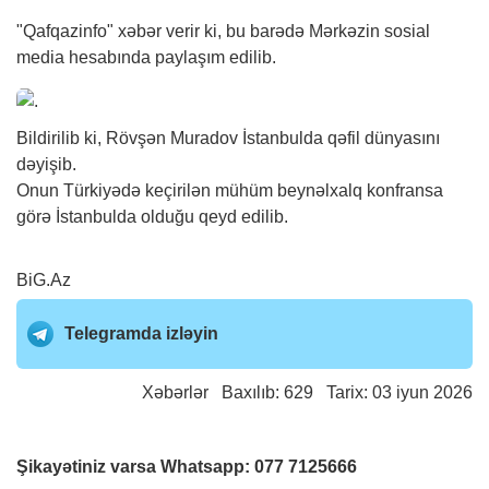
"Qafqazinfo"
xəbər
verir ki, bu barədə Mərkəzin sosial
media hesabında paylaşım edilib.
Bildirilib ki, Rövşən Muradov İstanbulda qəfil dünyasını
dəyişib.
Onun Türkiyədə keçirilən mühüm beynəlxalq konfransa
görə İstanbulda olduğu qeyd edilib.
BiG.Az
Telegramda izləyin
Xəbərlər
Baxılıb: 629 Tarix: 03 iyun 2026
Şikayətiniz varsa Whatsapp:
077 7125666