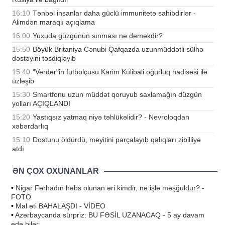
16:10
Tənbəl insanlar daha güclü immunitetə sahibdirlər -
Alimdən maraqlı açıqlama
16:00
Yuxuda güzgünün sınması nə deməkdir?
15:50
Böyük Britaniya Cənubi Qafqazda uzunmüddətli sülhə
dəstəyini təsdiqləyib
15:40
"Verder"in futbolçusu Karim Kulibali oğurluq hadisəsi ilə
üzləşib
15:30
Smartfonu uzun müddət qoruyub saxlamağın düzgün
yolları AÇIQLANDI
15:20
Yastıqsız yatmaq niyə təhlükəlidir? - Nevroloqdan
xəbərdarlıq
15:10
Dostunu öldürdü, meyitini parçalayıb qalıqları zibilliyə
atdı
ƏN ÇOX OXUNANLAR
•
Nigar Fərhadın həbs olunan əri kimdir, nə işlə məşğuldur? -
FOTO
•
Mal əti BAHALAŞDI - VİDEO
•
Azərbaycanda sürpriz: BU FƏSİL UZANACAQ - 5 ay davam
edə bilər