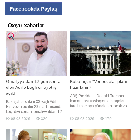
Facebookda Paylaş
Oxşar xəbərlər
Əməliyyatdan 12 gün sonra
Kuba üçün "Venesuela" planı
ölən Adillə bağlı cinayət işi
hazırlanır?
açıldı
ABŞ Prezidenti Donald Trampın
komandası Vaşinqtonla əlaqələri
Bakı şəhər sakini 33 yaşlı Adil
fərqli məcraya yönəldə biləcək və
Rzayevin bu ilin 23 mart tarixində -
Havanada hökumətə rəhbərlik edə
keçirdiyi cərrahi əməliyyatdan 12
biləcək fəaliyyətdəki və ya sabiq
gün sonra vəfat etməsi ilə bağlı
08.08.2026
320
08.08.2026
179
Kuba rəsmisinin axtarışındadır.
cinayət işi açılıb. BİG.AZ
xəbər verir ki, bu barədə "The New
"Qafqazinfo"ya istinadla xəbər verir
York Times" nəşri öz mənbələrinə
ki, onun ölümü ilə bağlı Yasamal
istinadən məlumat yayıb. Məlumat
Rayon Prokurorluğunda Cinayət