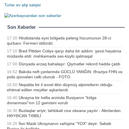
Turlar
ev alqi satqisi
Son Xəbərlər
17:20
Hindistanda eyni bölgədə pələng hücumunun 28-ci
qurbanı: Fermeri öldürdü
17:10
Bred Pittdən Coliyə qarşı daha bir addım: şəxsi həyatına
müdaxilə etdi: məhkəmədə səs-küylü qalmaqal
17:00
Dünyada ərzaq bahalaşır: Qiymətlər rekord həddə çatdı
16:52
Bakıda neft çənlərində GÜCLÜ YANĞIN: Əraziyə FHN və
polis qüvvələri cəlb olunub - FOTO
16:50
Nepalda bir il əvvəl itkin düşmüş alpinistlərin olduğu
ehtimal edilən meyitlər aşkarlanıb
16:40
Ukrayna bir həftə ərzində Rusiyanın "kölgə
donanması"nın 12 gəmisini vurub
16:30
Buzlaqlar əriyir, təhlükəli civə okeana yayılır - Alimlərdən
HƏYƏCAN TƏBİLİ
16:20
İlon Mask Ukraynanın xahişinə "YOX" deyir: Səbəb
Rusiya ilə bağlıdır