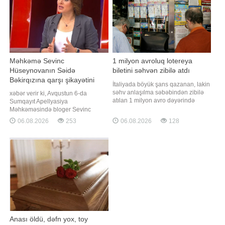
Məhkəmə Sevinc
1 milyon avroluq lotereya
Hüseynovanın Səidə
biletini səhvən zibilə atdı
Bəkirqızına qarşı şikayətini
İtaliyada böyük şans qazanan, lakin
təmin etmədi
səhv anlaşılma səbəbindən zibilə
xəbər verir ki, Avqustun 6-da
atılan 1 milyon avro dəyərində
Sumqayıt Apellyasiya
lotereya bileti iki günlük axtarışdan
Məhkəməsində bloger Sevinc
sonra tapılıb. "Qafqazinfo"nun
Hüseynovanın jurnalist Səidə
06.08.2026
253
06.08.2026
128
xəbərinə görə, hadisə ölkənin
Bəkirqızına qarşı xüsusi ittiham
cənubundakı Apuliya bölgəsinin
qaydasında verdiyi şikayət üzrə
Bari şəhəri yaxınlığındakı Bitonto
apellyasiya baxışı keçirilib.
qəsəbəsində baş verib. Qali
Jurnalistin vəkili Yaqub Nəcəfli -a
açıqlamasında bildirib ki, məhkəmə
apellyasiya şikayətini təmi
Anası öldü, dəfn yox, toy