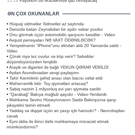
21:15
Paytaxtın bu ərazilərində qaz olmayacaq
ƏN ÇOX OXUNANLAR
•
Hüquqi xidmətlər Xidmetler.az saytında
•
Dənizdə batan Zeynəbdən bir aydır xəbər yoxdur
•
Onu görmək üçün avtomobilin qarşısını kəsdilər - Video
•
Avqust pensiyaları NƏ VAXT ÖDƏNİLƏCƏK?
•
Yeniyetmənin "iPhone"unu əlindən alıb 20 Yanvarda satdı -
Video
•
Çörək niyə tez ovulur və köp verir? Səbəblər
düşündüyünüzdən fərqlidir
•
Arayik və digərləri ilə bağlı YEKUN QƏRAR VERİLDİ
•
Aydan Axundovadan sevgi paylaşımı
•
Tahir Kərimlinin şəhid anası olan bacısı vəfat etdi
•
Məhərrəmlik bitir: Toy qiymətləri artacaq?
•
Sabiq nazirin 1 milyonluq evi yarı qiymətə satıldı
•
"Qarabağ" Bakıya məğlub qayıdır - Video-Yenilənib
•
Məhkəmə Sevinc Hüseynovanın Səidə Bəkirqızına qarşı
şikayətini təmin etmədi
•
Yaddaş və diqqət üçün ən yaxşı içki hansıdır? - Nevroloqdan
cavab
•
Eyni iddia ilə ikinci dəfə məhkəməyə müraciət etmək
mümkündürmü?