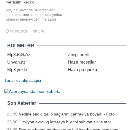
mərasimi keçirdi
ABŞ-da Şavanda Stiverson adlı
qadın anasının son arzusunu yerinə
yetirərək ənənəvi dəfn mərasimi
əvəzinə simvolik toy təşkil edib.
xarici mediaya istinadla xəbər verir
06.08.2026
178
ki, qadının anası Delfiya Uilson
sağlığında dəfn mərasimlərini
sevmədiyini bildirib və ölümündən
BÖLMƏLƏR
sonra onun şərəfinə matəm deyil,
bayra
Mp3.BiG.Az
Zengimcell
Unvan.az
Hazır mesajlar
Mp3 yukle
Hava proqnozu
Turlar
ev alqi satqisi
Son Xəbərlər
23:45
Vədinə sadiq qalıb saçlarını çəhrayıya boyadı - Foto
23:30
1 milyon avroluq lotereya biletini səhvən zibilə atdı
23:29
Dənizdə batan qardaşlardan biri Azərbaycan çempionu