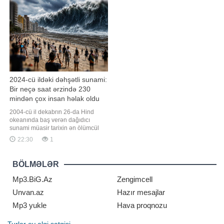
"Falcon 9" raketinin ikinci mərhələsi
idi. Və sonra, səssizcə, heç bir elan
planlaşdırılmamı
olmadan, bu, həqiqət olmaqdan
çıxdı. xarici mediaya istinadən
xəbər veri
2024-cü ildəki dəhşətli sunami:
Bir neçə saat ərzində 230
mindən çox insan həlak oldu
2004-cü il dekabrın 26-da Hind
okeanında baş verən dağıdıcı
sunami müasir tarixin ən ölümcül
təbii fəlakətlərindən birinə çevrilib.
22:30
1
Qaynarinfo xəbər verir ki, fəlakət
nəticəsində 14 ölkədə 230 mindən
çox insan həyatını itirib. Tailand isə
BÖLMƏLƏR
ən çox zərər çəkən ölkələrdən biri
olub. Fəlakət necə başladı?
Mp3.BiG.Az
Zengimcell
Unvan.az
Hazır mesajlar
Mp3 yukle
Hava proqnozu
Turlar
ev alqi satqisi