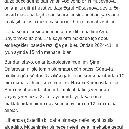
düzəldəcəklərinə dair yalan vəd veriblər. N.Hüseynova
onların təklifini həyat yoldaşı Əşrəf Hüseynova deyib. Ər-
arvad məsləhətləşdikdən sonra təqsirləndirilən şəxslərlə
razılaşıblar, işin düzəlməsi üçün 16 min manat veriblər.
Daha sonra təqsirləndirilənlər rus dili müəllimi Ayna
Bayramova ilə onu 149 saylı orta məktəbə işə qəbul
etdirəçəkləri barədə razılığa gəliblər. Ondan 2024-cü ilin
iyun ayında 15 min manat alıblar.
Bundan əlavə, onlar texnologiya müəllimi Şirin
Qafarovanın işlə təmin olunması üçün bacısı Günayla
birlikdə görüşüblər. Razılığa gəldikdən sonra bacılardan 10
min manat alıblar. Tarix müəllimi Nəsimi Kərimovdan isə
Binə qəsəbəsində olan orta məktəbdəki iş yerindən
yaşayış yeri üzrə Xətai rayonunda yerləşən orta
məktəblərdən birinə dəyişdiriləcəyi adı ilə 12 min manat
alıblar.
İttihamda göstərilib ki, daha bir neçə nəfəri eyni üsulla
aldadılıb. Müttəhimlər bir neçə nəfəri isə ali məktəbə qəbul