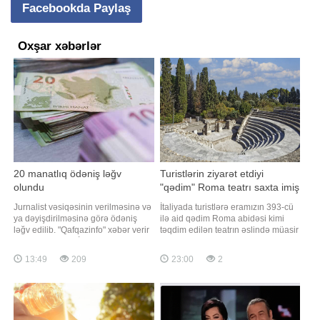
Facebookda Paylaş
Oxşar xəbərlər
20 manatlıq ödəniş ləğv
Turistlərin ziyarət etdiyi
olundu
"qədim" Roma teatrı saxta imiş
Jurnalist vəsiqəsinin verilməsinə və
İtaliyada turistlərə eramızın 393-cü
ya dəyişdirilməsinə görə ödəniş
ilə aid qədim Roma abidəsi kimi
ləğv edilib. "Qafqazinfo" xəbər verir
təqdim edilən teatrın əslində müasir
ki, bu, Prezident İlham Əliyevin
dövrdə inşa edilmiş saxta tikili
tətbiqi barədə Fərman imzaladığı
olduğu müəyyən edilib. Məhkəmə
13:49
209
23:00
2
"Media haqqında" qanuna
bu obyektin yaradıcısı Franko
dəyişikliklərdə əksini tapıb. Qeyd
Malossonu sənət əsərlərinin
edək ki, jurnalist vəsiqəsinin
saxtalaşdırılması və qanunsuz tikinti
verilməsinə və dəyişdirilməsin
işləri aparmaqda təqsirli bilib.
Qaynarinf