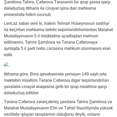
Şamilova Tahirə, Cəfərova Təranənin bir qrup şəxsə qarşı
dələduzluq ittihamı ilə cinayət işinə dair məhkəmə
prosesində hökm oxunub.
Lent.az
xəbər
verir ki, hakim Telman Hüseynovun sədrliyi
ilə keçirilən məhkəmə tərkibi təqsirləndirilənlərdən Məlahət
Mustafayevanın 5 il müddətinə azadlıqdan məhrum
edilməsini, Tahirə Şamilova və Təranə Cəfərovaya
ayrılıqda 5 il şərti həbs cəzasına məhkum olunmasını elan
edib.
İttihama görə, Binə qəsəbəsində yerləşən 149 saylı orta
məktəbin müəllimi Təranə Cəfərova digər təqsirləndirilən
şəxslərlə cinayət əlaqəsinə girib bir qrup müəllimə qarşı
dələduzluq ediblər.
Təranə Cəfərova zərərçəkmiş şəxslərə Tahirə Şamilova və
Məlahət Mustafayevanın Elm və Təhsil Nazirliyində yüksək
vəzifədə işləyən tanışlarının olduğunu deyib, onların