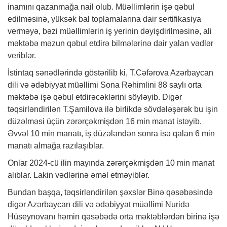
inamını qazanmağa nail olub. Müəllimlərin işə qəbul
edilməsinə, yüksək bal toplamalarına dair sertifikasiya
verməyə, bəzi müəllimlərin iş yerinin dəyişdirilməsinə, ali
məktəbə məzun qəbul etdirə bilmələrinə dair yalan vədlər
veriblər.
İstintaq sənədlərində göstərilib ki, T.Cəfərova Azərbaycan
dili və ədəbiyyat müəllimi Sona Rəhimlini 88 saylı orta
məktəbə işə qəbul etdirəcəklərini söyləyib. Digər
təqsirləndirilən T.Şamilova ilə birlikdə sövdələşərək bu işin
düzəlməsi üçün zərərçəkmişdən 16 min manat istəyib.
Əvvəl 10 min manatı, iş düzələndən sonra isə qalan 6 min
manatı almağa razılaşıblar.
Onlar 2024-cü ilin mayında zərərçəkmişdən 10 min manat
alıblar. Lakin vədlərinə əməl etməyiblər.
Bundan başqa, təqsirləndirilən şəxslər Binə qəsəbəsində
digər Azərbaycan dili və ədəbiyyat müəllimi Nuridə
Hüseynovanı həmin qəsəbədə orta məktəblərdən birinə işə