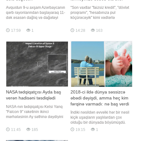
Avqustun 9-u axşam Azərbaycanın
"Son vaxtlar "faizsiz kredit", "dövlət
qərb rayonlarından başlayaraq 11-
proqramı", "hesabınıza pul
dək əsasən dağlıq və dağətəyi
köçürəcəyik" kimi vədlərlə
ərazilərdə arabir yağış yağacağı
vətəndaşların bank kartı
gözlənilir. Bu barədə BİG.AZ-a Milli
məlumatlarını ələ keçirməyə çalışan
17:59
1
14:28
163
Hidrometeorologiya Xidmətindən
dələduzların sayı artır. Unutmayın ki,
məlumat verilib. Ayrı-ayrı yerlərdə
bank kartınızın nömrəsi, son istifadə
yağışın qısamüddətli leysan
tarixi, CVV kodu və bankdan
xarakterli olacağı, şimşək çaxacağı,
göndərilə
dol
NASA tədqiqatçısı Ayda baş
2018-ci ildə dünya səssizcə
verən hadisəni təsdiqlədi
əbədi dəyişdi, amma heç kim
fərqinə varmadı: nə baş verdi
NASA-nın tədqiqatçısı Kelsi Yanq
"Falcon 9" raketinin ikinci
İndiki nəsildən əvvəlki hər bir nəsil
mərhələsinin Ay səthinə dəydiyini
kiçik uşaqların yaşlılardan çox
təsdiqləyib. xəbər verir ki, "Reuters"
olduğu bir dünyada böyümüşdü.
onun açıqlamasının videosunu
Dünya sadəcə olaraq belə
11:45
185
19:15
1
yayımlayıb. Yanq bildirib ki,
qurulmuşdu və bütün yazılı tarix
çərşənbə günü səhər saatlarında
boyunca bütün planet üçün bu, belə