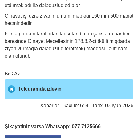
etdirmək adı ilə dələduzluq ediblər.
Cinayət işi üzrə ziyanın ümumi məbləği 160 min 500 manat
həcmindədir.
İstintaq orqanı tərəfindən təqsirləndirilən şəxslərin hər biri
barəsində Cinayət Məcəlləsinin 178.3.2-ci (külli miqdarda
ziyan vurmaqla dələduzluq törətmək) maddəsi ilə ittiham
elan olunub.
BiG.Az
Telegramda izləyin
Xəbərlər
Baxılıb: 654 Tarix: 03 iyun 2026
Şikayətiniz varsa Whatsapp:
077 7125666