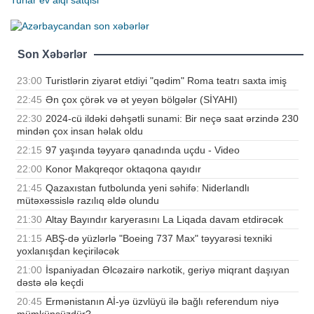
Son Xəbərlər
23:00
Turistlərin ziyarət etdiyi "qədim" Roma teatrı saxta imiş
22:45
Ən çox çörək və ət yeyən bölgələr (SİYAHI)
22:30
2024-cü ildəki dəhşətli sunami: Bir neçə saat ərzində 230
mindən çox insan həlak oldu
22:15
97 yaşında təyyarə qanadında uçdu - Video
22:00
Konor Makqreqor oktaqona qayıdır
21:45
Qazaxıstan futbolunda yeni səhifə: Niderlandlı
mütəxəssislə razılıq əldə olundu
21:30
Altay Bayındır karyerasını La Liqada davam etdirəcək
21:15
ABŞ-də yüzlərlə "Boeing 737 Max" təyyarəsi texniki
yoxlanışdan keçiriləcək
21:00
İspaniyadan Əlcəzairə narkotik, geriyə miqrant daşıyan
dəstə ələ keçdi
20:45
Ermənistanın Aİ-yə üzvlüyü ilə bağlı referendum niyə