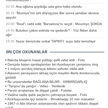
mümkünsüzdür?
20:30
Ana oğluna qoyduğu ada görə həbs olundu
20:15
"Mumiya"nın sirli döyüşçüsü illər sonra yenidən ekrana
qayıdır
20:00
"Real"ı rədd edib "Barselona"nı seçdi - Mourinyo ŞOKDA
19:45
Buludun çəkisi əslində nə qədərdir? - Yüz fildən daha
ağır
19:30
Xəzər dənizində unikal TAPINTI: suyu təbii təmizləyir
ƏN ÇOX OXUNANLAR
•
Bakıda bloqerin həyat yoldaşı qəfil vəfat etdi - Foto
•
Dənizdə batan qardaşlardan biri Azərbaycan çempionu imiş
•
1 milyon avroluq lotereya biletini səhvən zibilə atdı
•
Atasının pensiyasını almaq üçün meyitini illərlə dondurucuda
gizlətdi
•
Bu universitetlər BAĞLANA BİLƏR - XƏBƏRDARLIQ
•
"Tarqovı"da yanğın - Video - Yenilənib
•
Pərvin arıqlaması ilə diqqət çəkdi - Fotolar
•
Vədinə sadiq qalıb saçlarını çəhrayıya boyadı - Foto
•
Azərbaycanda işçi axtarılır - Əməkhaqqı 10 min manatdır
•
1967-ci ildə ölümün astanasında olan qadının iddiası diqqət
çəkdi