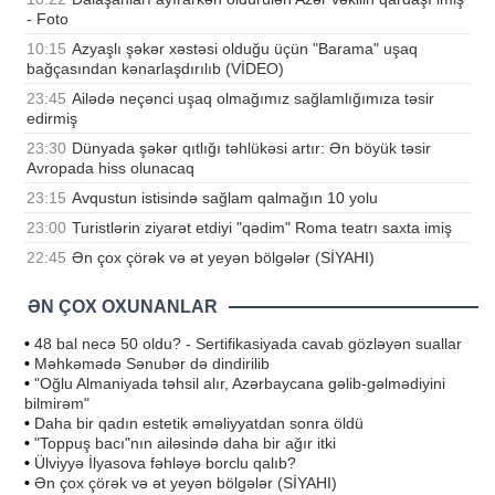
- Foto
10:15
Azyaşlı şəkər xəstəsi olduğu üçün "Barama" uşaq
bağçasından kənarlaşdırılıb (VİDEO)
23:45
Ailədə neçənci uşaq olmağımız sağlamlığımıza təsir
edirmiş
23:30
Dünyada şəkər qıtlığı təhlükəsi artır: Ən böyük təsir
Avropada hiss olunacaq
23:15
Avqustun istisində sağlam qalmağın 10 yolu
23:00
Turistlərin ziyarət etdiyi "qədim" Roma teatrı saxta imiş
22:45
Ən çox çörək və ət yeyən bölgələr (SİYAHI)
ƏN ÇOX OXUNANLAR
•
48 bal necə 50 oldu? - Sertifikasiyada cavab gözləyən suallar
•
Məhkəmədə Sənubər də dindirilib
•
"Oğlu Almaniyada təhsil alır, Azərbaycana gəlib-gəlmədiyini
bilmirəm"
•
Daha bir qadın estetik əməliyyatdan sonra öldü
•
"Toppuş bacı"nın ailəsində daha bir ağır itki
•
Ülviyyə İlyasova fəhləyə borclu qalıb?
•
Ən çox çörək və ət yeyən bölgələr (SİYAHI)