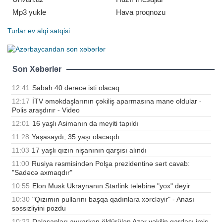
Mp3 yukle
Hava proqnozu
Turlar
ev alqi satqisi
Son Xəbərlər
12:41
Sabah 40 dərəcə isti olacaq
12:17
İTV əməkdaşlarının çəkiliş aparmasına mane oldular -
Polis araşdırır - Video
12:01
16 yaşlı Asimanın da meyiti tapıldı
11:28
Yaşasaydı, 35 yaşı olacaqdı…
11:03
17 yaşlı qızın nişanının qarşısı alındı
11:00
Rusiya rəsmisindən Polşa prezidentinə sərt cavab:
"Sadəcə axmaqdır"
10:55
Elon Musk Ukraynanın Starlink tələbinə "yox" deyir
10:30
"Qızımın pullarını başqa qadınlara xərcləyir" - Anası
səssizliyini pozdu
10:22
Dalaşanları ayırarkən öldürülən Azər vəkilin qardaşı imiş