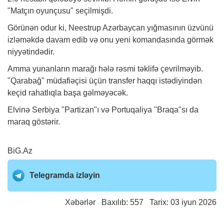
"Matçın oyunçusu" seçilmişdi.
Görünən odur ki, Neestrup Azərbaycan yığmasının üzvünü
izləməkdə davam edib və onu yeni komandasında görmək
niyyətindədir.
Amma yunanların marağı hələ rəsmi təklifə çevrilməyib.
"Qarabağ" müdafiəçisi üçün transfer haqqı istədiyindən
keçid rahatlıqla başa gəlməyəcək.
Elvinə Serbiya "Partizan"ı və Portuqaliya "Braqa"sı da
maraq göstərir.
BiG.Az
Telegramda izləyin
Xəbərlər
Baxılıb: 557 Tarix: 03 iyun 2026