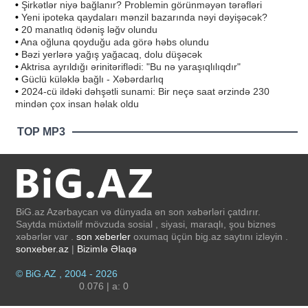
•
Şirkətlər niyə bağlanır? Problemin görünməyən tərəfləri
•
Yeni ipoteka qaydaları mənzil bazarında nəyi dəyişəcək?
•
20 manatlıq ödəniş ləğv olundu
•
Ana oğluna qoyduğu ada görə həbs olundu
•
Bəzi yerlərə yağış yağacaq, dolu düşəcək
•
Aktrisa ayrıldığı ərinitəriflədi: "Bu nə yaraşıqlılıqdır"
•
Güclü küləklə bağlı - Xəbərdarlıq
•
2024-cü ildəki dəhşətli sunami: Bir neçə saat ərzində 230
mindən çox insan həlak oldu
TOP MP3
BiG.az Azərbaycan və dünyada ən son xəbərləri çatdırır.
Saytda müxtəlif mövzuda sosial , siyasi, maraqlı, şou biznes
xəbərlər var .
son xeberler
oxumaq üçün big.az saytını izləyin .
sonxeber.az
|
Bizimlə Əlaqə
© BiG.AZ , 2004 - 2026
0.076 | a: 0