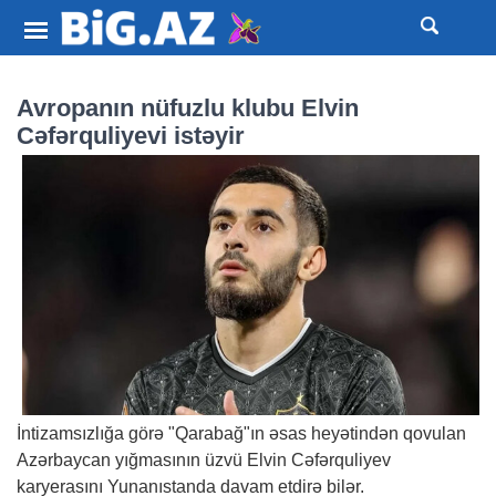
Avropanın nüfuzlu klubu Elvin
Cəfərquliyevi istəyir
İntizamsızlığa görə "Qarabağ"ın əsas heyətindən qovulan
Azərbaycan yığmasının üzvü Elvin Cəfərquliyev
karyerasını Yunanıstanda davam etdirə bilər.