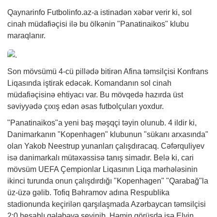
Qaynarinfo Futbolinfo.az-a istinadən
xəbər
verir ki, sol
cinah müdafiəçisi ilə bu ölkənin "Panatinaikos" klubu
maraqlanır.
Son mövsümü 4-cü pillədə bitirən Afina təmsilçisi Konfrans
Liqasında iştirak edəcək. Komandanın sol cinah
müdafiəçisinə ehtiyacı var. Bu mövqedə hazırda üst
səviyyədə çıxış edən əsas futbolçuları yoxdur.
"Panatinaikos"a yeni baş məşqçi təyin olunub. 4 ildir ki,
Danimarkanın "Kopenhagen" klubunun "sükanı arxasında"
olan Yakob Neestrup yunanları çalışdıracaq. Cəfərquliyev
isə danimarkalı mütəxəssisə tanış simadır. Belə ki, cari
mövsüm UEFA Çempionlar Liqasının Liqa mərhələsinin
ikinci turunda onun çalışdırdığı "Kopenhagen" "Qarabağ"la
üz-üzə gəlib. Tofiq Bəhramov adına Respublika
stadionunda keçirilən qarşılaşmada Azərbaycan təmsilçisi
2:0 hesablı qələbəyə sevinib. Həmin görüşdə isə Elvin