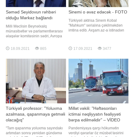
Səməd Seyidovun rəhbəri
Sinemi o əvəz edəcək - FOTO
olduğu Mərkəz bağlandı
Türkiyəli aktrisa Sinem Kobal
"Mahkum" serialına çəkilməkdən
Milli Məclisin Beynəlxalq
imtina edib. Axşam.az-a istinadən
münasibətlər və parlamentlərarası
xəbər verir ki, buna səbəb isə
əlaqələr komitəsinin sədri, Avropa
aktrisanın qızına vaxt ayırmaq
Şurası Parlament
istəməsi olub. Ekran işində Onur
Assambleyasındakı nümayəndə
18.09.2021
865
17.09.2021
3477
Tunanın tərəf müqabili isə Seray
heyətinin rəhbəri Səməd Seyidovun
Kaya olub. Qeyd edək ki, serialda
başçısı olduğu Siyasi Psixologiya
İsmayıl Hacıoğlu da yer alacaq
Mərkəzi (SPM) fəaliyyətini
dayandırıb. Mərkəzin fəaliyyətini
dayandırmasına səbəb maliyyə
problemini
Türkiyəli professor: "Yoluxma
Millət vəkili: "Həftəsonları
azalmasa, qapanmaya getməli
ictimai nəqliyyatın fəaliyyəti
olacağıq"
bərpa edilməlidir" – VİDEO
"Tam qapanma yoluxma sayındakı
Pandemiyaya qarşı hökumətin
artımdan sonra yenidən gündəmə
verdiyi qərarlar öz müsbət təsirini