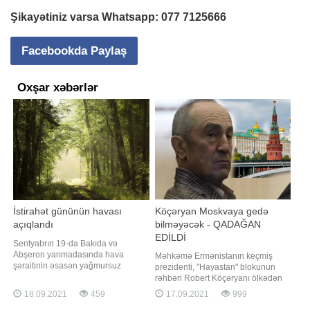
Şikayətiniz varsa Whatsapp:
077 7125666
Facebookda Paylaş
Oxşar xəbərlər
İstirahət gününün havası
Köçəryan Moskvaya gedə
açıqlandı
bilməyəcək - QADAĞAN
EDİLDİ
Sentyabrın 19-da Bakıda və
Abşeron yarımadasında hava
Məhkəmə Ermənistanın keçmiş
şəraitinin əsasən yağmursuz
prezidenti, "Hayastan" blokunun
keçəcəyi gözlənilir. Bu barədə -a
rəhbəri Robert Köçəryanı ölkədən
Milli Hidrometeorologiya
çıxmasını qadağan edib. APA-nın
18.09.2021
459
17.09.2021
999
Xidmətindən məlumat verilib.
məlumatına görə, bu barədə
Bildirilib ki, şimal-qərb küləyi