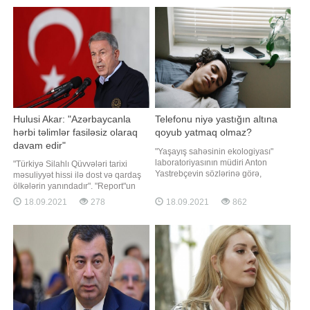
"Hayastan" blokunun mətbuat
gündüz cənub-şərq küləyi ilə əvəz
xidməti məlumat yayıb. Bildirilib ki,
olunacaq. Havanın temperaturu
təxminən bir həftə əvvəl Rusiyanın
gecə 18-21 isti, gündüz 25-28 isti
hakim "Vahid Rusiya"
Hulusi Akar: "Azərbaycanla
Telefonu niyə yastığın altına
hərbi təlimlər fasiləsiz olaraq
qoyub yatmaq olmaz?
davam edir"
"Yaşayış sahəsinin ekologiyası"
laboratoriyasının müdiri Anton
"Türkiyə Silahlı Qüvvələri tarixi
Yastrebçevin sözlərinə görə,
məsuliyyət hissi ilə dost və qardaş
smartfonları yastığın altına qoyub
ölkələrin yanındadır". "Report"un
yatmaq olmaz. -a istinadən xəbər
xəbərinə görə, bunu Türkiyənin milli
18.09.2021
278
18.09.2021
862
verir ki, ekspert səbəb kimi
müdafiə naziri Hulusi Akar deyib.
telefonlardan gələn radiasiyanın
Onun sözlərinə görə, bu çərçivədə
bəzən artdığını bildirib. "Nəzərə
Azərbaycan və Liviyada hərbi təlim,
almaq lazımdır ki, telefonları
yardım və məsləhətçilik fəaliyyətlər