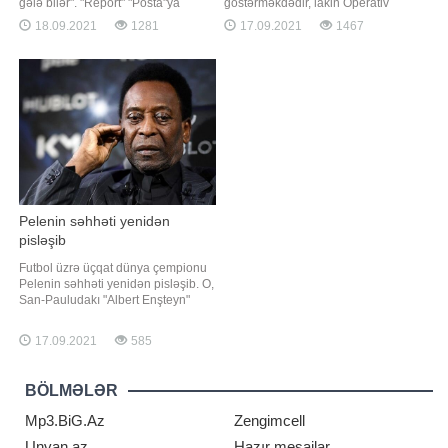
gələ bilər". "Report" "Posta"ya
göstərməkdədir, lakin Operativ
istinadən xəbər verir ki, bunu
Qərargah bəzi məsələlərin həlli
18.09.2021
1281
17.09.2021
1467
türkiyəli professor Faruk Aydın
yönündə təcili tədbirlər görməlidir.
deyib. "Qış çox ağır keçəcək.
Bunu millət vəkili Fazil Mustafa
Qapanmaya getməmək üçün
deyib. Millət vəkili hesab edir ki, həll
mübarizə aparırıq. Amma yoluxma
edilməli ən vacib məsələ
sayını azalda bilməsək
həftəsonları ictimai nəqliyyatın
fəaliyyətini
Pelenin səhhəti yenidən
pisləşib
Futbol üzrə üçqat dünya çempionu
Pelenin səhhəti yenidən pisləşib. O,
San-Pauludakı "Albert Enşteyn"
xəstəxanasının yarımintensiv
terapiya şöbəsinə köçürülüb.
17.09.2021
585
Braziliyalı futbol əfsanəsinin qırtlaq
bölgəsində problemlər aşkar edilib.
Ağırlaşmanın müvəqqəti olduğu,
BÖLMƏLƏR
xüsusi müalicə və qulluq sayəsind
Mp3.BiG.Az
Zengimcell
Unvan.az
Hazır mesajlar