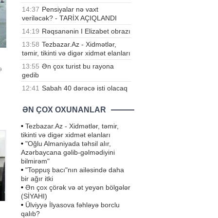
14:37
Pensiyalar nə vaxt
veriləcək? - TARİX AÇIQLANDI
14:19
Rəqsanənin I Elizabet obrazı
13:58
Tezbazar.Az - Xidmətlər,
təmir, tikinti və digər xidmət elanları
13:55
Ən çox turist bu rayona
ə
gedib
12:41
Sabah 40 dərəcə isti olacaq
ƏN ÇOX OXUNANLAR
•
Tezbazar.Az - Xidmətlər, təmir,
tikinti və digər xidmət elanları
•
"Oğlu Almaniyada təhsil alır,
Azərbaycana gəlib-gəlmədiyini
bilmirəm"
•
"Toppuş bacı"nın ailəsində daha
bir ağır itki
•
Ən çox çörək və ət yeyən bölgələr
(SİYAHI)
•
Ülviyyə İlyasova fəhləyə borclu
qalıb?