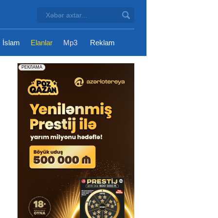
İslam
Elanlar
Mp3
Reklam