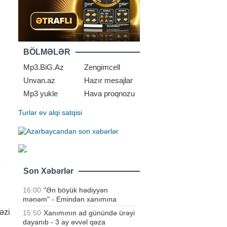
BÖLMƏLƏR
Mp3.BiG.Az
Zengimcell
Unvan.az
Hazır mesajlar
Mp3 yukle
Hava proqnozu
Turlar
ev alqi satqisi
z
Son Xəbərlər
16:00
"Ən böyük hədiyyən
mənəm" - Emindən xanımına
əzi
15:50
Xanımının ad günündə ürəyi
dayanıb - 3 ay əvvəl qəza