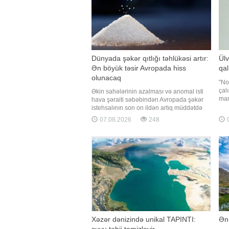
Dünyada şəkər qıtlığı təhlükəsi artır:
Ülv
Ən böyük təsir Avropada hiss
qal
olunacaq
"No
çal
Əkin sahələrinin azalması və anomal isti
man
hava şəraiti səbəbindən Avropada şəkər
"Qa
istehsalının son on ildən artıq müddətdə
ist
ən aşağı səviyyəyə enəcəyi
07.08.2026
248
0
oca
proqnozlaşdırılır. Bu isə qlobal şəkər qıtlığı
şik
ilə bağlı narahatlıqları artırır. Qaynarinfo
Ülv
xəbər verir ki, bu barədə "Bloomberg"
məlumat yayıb
Xəzər dənizində unikal TAPINTI:
Ən 
suyu təbii təmizləyir