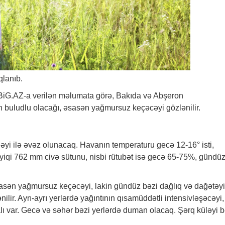
qlanıb.
BiG.AZ
-a verilən məlumata görə, Bakıda və Abşeron
 buludlu olacağı, əsasən yağmursuz keçəcəyi gözlənilir.
əyi ilə əvəz olunacaq. Havanın temperaturu gecə 12-16° isti,
zyiqi 762 mm civə sütunu, nisbi rütubət isə gecə 65-75%, gündü
asən yağmursuz keçəcəyi, lakin gündüz bəzi dağlıq və dağətəyi
nilir. Ayrı-ayrı yerlərdə yağıntının qısamüddətli intensivləşəcəyi,
ı var. Gecə və səhər bəzi yerlərdə duman olacaq. Şərq küləyi b