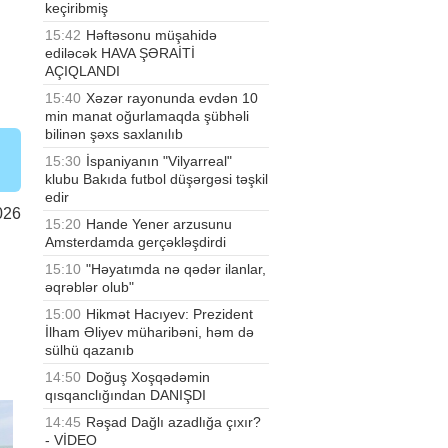
keçiribmiş
i
15:42
Həftəsonu müşahidə
ediləcək HAVA ŞƏRAİTİ
AÇIQLANDI
15:40
Xəzər rayonunda evdən 10
min manat oğurlamaqda şübhəli
bilinən şəxs saxlanılıb
15:30
İspaniyanın "Vilyarreal"
klubu Bakıda futbol düşərgəsi təşkil
edir
026
15:20
Hande Yener arzusunu
Amsterdamda gerçəkləşdirdi
15:10
"Həyatımda nə qədər ilanlar,
əqrəblər olub"
15:00
Hikmət Hacıyev: Prezident
İlham Əliyev müharibəni, həm də
sülhü qazanıb
14:50
Doğuş Xoşqədəmin
qısqanclığından DANIŞDI
14:45
Rəşad Dağlı azadlığa çıxır?
- VİDEO