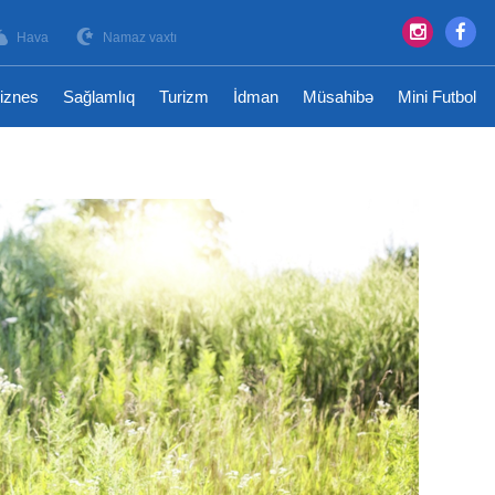
Hava
Namaz vaxtı
iznes
Sağlamlıq
Turizm
İdman
Müsahibə
Mini Futbol