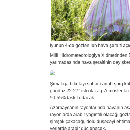
İyunun 4-də gözlənilən hava şəraiti açı
Milli Hidrometeorologiya Xidmətindən
yarımadasında hava şəraitinin dəyişkən
Şimal-qərb küləyi səhər cənub-şərq kül
gündüz 22-27° isti olacaq. Atmosfer tə
50-55% təşkil edəcək.
Azərbaycanın rayonlarında havanın əs
rayonlarda arabir yağıntılı olacağı gözlə
şimşək çaxacağı, dolu düşəcəyi ehtimal
yerlərdə arabir güclənəcək.