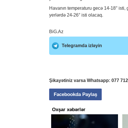
Havanın temperaturu gecə 14-18° isti, g
yerlərdə 24-26° isti olacaq.
BiG.Az
Telegramda izləyin
Şikayətiniz varsa Whatsapp:
077 71
Facebookda Paylaş
Oxşar xəbərlər