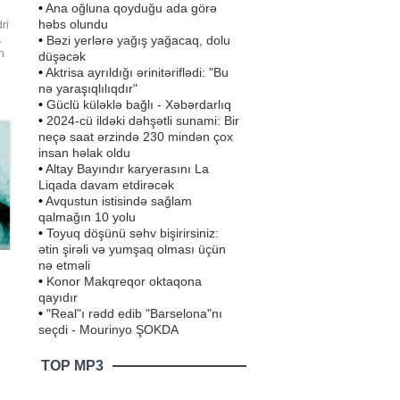
•
Ana oğluna qoyduğu ada görə
həbs olundu
ri
•
Bəzi yerlərə yağış yağacaq, dolu
.
n
düşəcək
•
Aktrisa ayrıldığı ərinitəriflədi: "Bu
nə yaraşıqlılıqdır"
zı
•
Güclü küləklə bağlı - Xəbərdarlıq
•
2024-cü ildəki dəhşətli sunami: Bir
neçə saat ərzində 230 mindən çox
insan həlak oldu
•
Altay Bayındır karyerasını La
Liqada davam etdirəcək
•
Avqustun istisində sağlam
qalmağın 10 yolu
•
Toyuq döşünü səhv bişirirsiniz:
ətin şirəli və yumşaq olması üçün
nə etməli
•
Konor Makqreqor oktaqona
qayıdır
•
"Real"ı rədd edib "Barselona"nı
seçdi - Mourinyo ŞOKDA
TOP MP3
ə