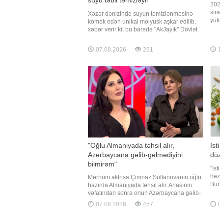
202
sır
Xəzər dənizində suyun təmizlənməsinə
yük
kömək edən unikal molyusk aşkar edilib.
din
xəbər verir ki, bu barədə "AkJayık" Dövlət
müş
Təbiət Qoruğunun mütəxəssisləri məlumat
-ın
veriblər. "AkJayık" Dövlət Təbiət Qoruğu
07.08.2026
291
Age
Qazaxıstanın Atırau vilayətinin Mahambet
gəli
rayonunda və Atırau şəhərinin ətrafında
"Oğlu Almaniyada təhsil alır,
İst
Azərbaycana gəlib-gəlmədiyini
dü
bilmirəm"
"İst
həz
Mərhum aktrisa Çimnaz Sultanovanın oğlu
Bun
hazırda Almaniyada təhsil alır. Anasının
seç
vəfatından sonra onun Azərbaycana gəlib-
qor
gəlməməsi barədə məlumatım yoxdur.
07.08.2026
457
0
daş
Bunu aktrisa Sonaxanım Əliyeva
qid
Qaynarinfo-ya açıqlamasında deyib.