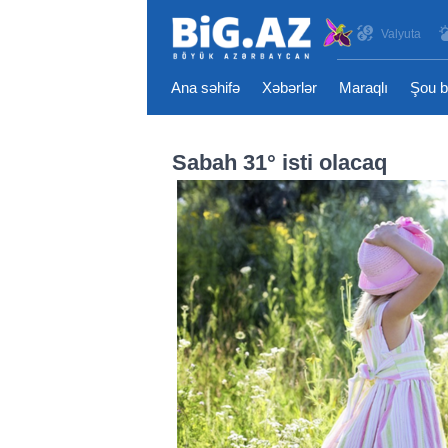
Valyuta
Ana səhifə
Xəbərlər
Maraqlı
Şou b
Sabah 31° isti olacaq