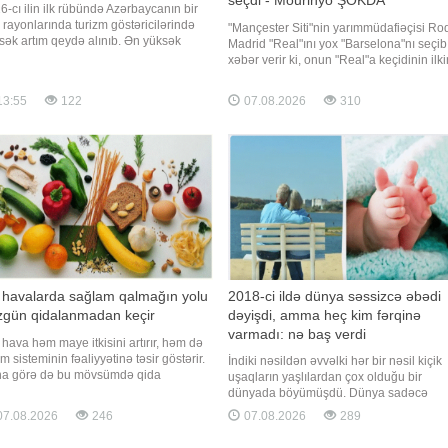
6-cı ilin ilk rübündə Azərbaycanın bir
a rayonlarında turizm göstəricilərində
"Mançester Siti"nin yarımmüdafiəçisi Rod
sək artım qeydə alınıb. Ən yüksək
Madrid "Real"ını yox "Barselona"nı seçib
amika işğaldan azad edilmiş ərazilərdə
xəbər verir ki, onun "Real"a keçidinin ilki
ahidə olunub. xəbər verir ki, bu barədə
razılaşmaya baxmayaraq niyə baş
 sorğusuna cavab olaraq Dövlət Turizm
tutmadığı məlum olub. Qeyd olunur ki,
13:55
122
07.08.2026
310
ntliyindən məlumat verilib. Turizm
Rodri "Real"la sövdələşməyə 100 faiz ra
rlərinin artı
olub. "Siti"
i havalarda sağlam qalmağın yolu
2018-ci ildə dünya səssizcə əbədi
zgün qidalanmadan keçir
dəyişdi, amma heç kim fərqinə
varmadı: nə baş verdi
i hava həm maye itkisini artırır, həm də
m sisteminin fəaliyyətinə təsir göstərir.
İndiki nəsildən əvvəlki hər bir nəsil kiçik
a görə də bu mövsümdə qida
uşaqların yaşlılardan çox olduğu bir
imlərinə diqqət yetirmək sağlamlığın
dünyada böyümüşdü. Dünya sadəcə
unması baxımından xüsusi əhəmiyyət
olaraq belə qurulmuşdu və bütün yazılı
7.08.2026
246
07.08.2026
289
ıyır". Bunu BİG.AZ-a açıqlamasında
tarix boyunca bütün planet üçün bu, bel
a eksperti Fərid Səfərov bildirib. O,
idi. Və sonra, səssizcə, heç bir elan