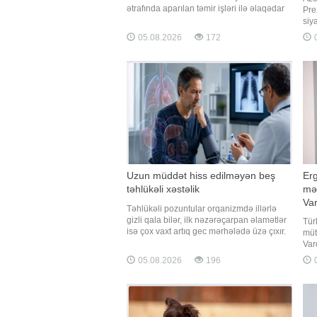
ətrafında aparılan təmir işləri ilə əlaqədar
Pre
24 nömrəli müntəzəm marşrutun hərəkət
siy
sxemi dəyişdirilib. BİG.AZ xəbər verir ki, bu
Hac
05.08.2026
172
0
barədə Azərbaycan Yerüstü Nəqliyyat
tel
Agentliyi (AYNA) məlumat yayıb. Bildirilib
Erm
ki, təmir işlər
Azə
idd
çıx
Uzun müddət hiss edilməyən beş
Erg
təhlükəli xəstəlik
mək
Va
Təhlükəli pozuntular orqanizmdə illərlə
yön
gizli qala bilər, ilk nəzərəçarpan əlamətlər
Tür
isə çox vaxt artıq gec mərhələdə üzə çıxır.
müt
-ın xarici mediaya istinadən xəbərinə görə,
Var
bəzi xəstəliklər uzun müddət demək olar
oxu
05.08.2026
196
0
ki, heç bir əlamət vermədən inkişaf edir,
etm
aydın əlamətlər isə yalnız ağırlaşmalar
təd
yarandıqda
Tal
xəbə