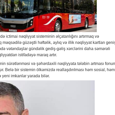
də ictimai nəqliyyat sisteminin əlçatanlığını artırmaq və
 məqsədilə güzəştli həftəlik, aylıq və illik nəqliyyat kartları geni
ndə vətəndaşlar gündəlik gediş-gəliş xərclərini daha səmərəli
liyyatdan istifadəyə maraq artır.
in sürətlənməsi və şəhərdaxili nəqliyyata tələbin artması fonu
şır. Belə bir sistemin ölkəmizdə reallaşdırılması həm sosial, hə
ə yeni imkanlar yarada bilər.