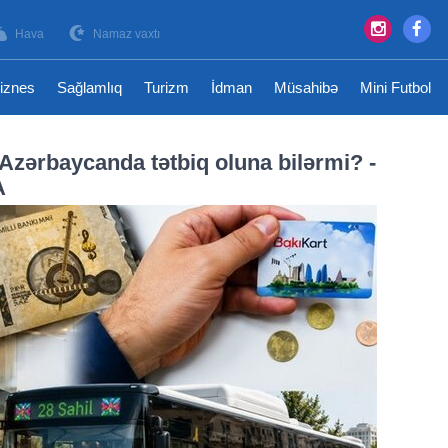
Hava
Namaz vaxtı
iznes
Sağlamlıq
Turizm
İdman
Müsahibə
Mini Futbol
: Azərbaycanda tətbiq oluna bilərmi? -
A