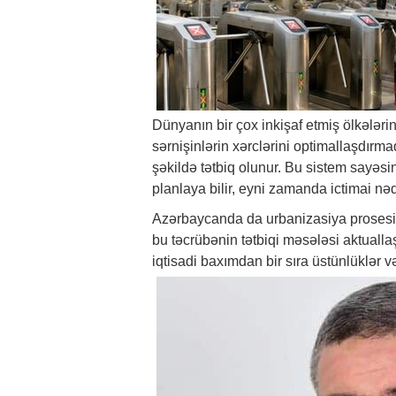
Dünyanın bir çox inkişaf etmiş ölkələrin
sərnişinlərin xərclərini optimallaşdırmaq
şəkildə tətbiq olunur. Bu sistem sayəsi
planlaya bilir, eyni zamanda ictimai nəq
Azərbaycanda da urbanizasiya prosesin
bu təcrübənin tətbiqi məsələsi aktualla
iqtisadi baxımdan bir sıra üstünlüklər v