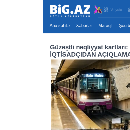
Valyuta
Ana səhifə
Xəbərlər
Maraqlı
Şou b
Güzəştli nəqliyyat kartları
İQTİSADÇIDAN AÇIQLAM