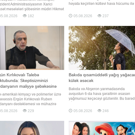
həyata keçirilən kütləvi hava hücumu ilə
zident Administrasiyasının Xarici
bağlı açıqlama verib. xəbər verir ki, o,
asət məsələləri şöbəsinin müdiri Hikmət
bununla bağlı Telegram kanalında
ıyev Türkiyənin "Haber Global"
5.08.2026
182
05.08.2026
237
paylaşım edib. Zelenskinin sözlərinə gör
eviziya kanalına müsahibəsində
hücum zamanı Ukrayna ərazisinə 24
ənistan Konstitusiyasında
ballistik raket, 4 "Tsirkon"
rbaycana və Türkiyəyə qarşı ərazi
ialarını ehtiva edən müddəaların
arılmasını
ün Kırlıkovalı Talebə
Bakıda qısamüddətli yağış yağaca
tubunda: Skeptisizminizi
külək əsəcək
rdanyanın maliyyə şəbəkəsinə
Bakıda və Abşeron yarımadasında
əldin
avqustun 6-da hava şəraitinin əsasən
k-amerikalı kimyaçı və polimerlər üzrə
yağmursuz keçəcəyi gözlənilir. Bu barə
əxəssis Ergün Kırlıkovalı Ruben
BİG.AZ-a Milli Hidrometeorologiya
danyanı dəstəkləməsi və mühazirə
Xidmətindən məlumat verilib. Bildirilib ki,
maq üçün Bakıya gəlməkdən imtina
5.08.2026
229
05.08.2026
246
lakin səhər bəzi yerlərdə qısamüddətli a
əsi ilə əlaqədar amerikalı risk
yağış yağacağı ehtimalı var. Mülayim
qiqatçısı və esseist Nassim Nikolas
şimal-qərb küləyi arabir güclənəcək
ebə açıq məktub dərc edib. "Report"
r verir ki, Kırlıkovalı ö