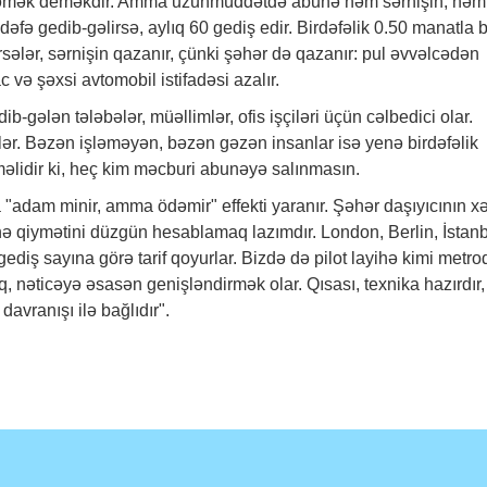
ödəmək deməkdir. Amma uzunmüddətdə abunə həm sərnişin, həm
dəfə gedib-gəlirsə, aylıq 60 gediş edir. Birdəfəlik 0.50 manatla 
rsələr, sərnişin qazanır, çünki şəhər də qazanır: pul əvvəlcədən
ac və şəxsi avtomobil istifadəsi azalır.
b-gələn tələbələr, müəllimlər, ofis işçiləri üçün cəlbedici olar.
rlər. Bəzən işləməyən, bəzən gəzən insanlar isə yenə birdəfəlik
tməlidir ki, heç kim məcburi abunəyə salınmasın.
da "adam minir, amma ödəmir" effekti yaranır. Şəhər daşıyıcının xə
ə qiymətini düzgün hesablamaq lazımdır. London, Berlin, İstan
 gediş sayına görə tarif qoyurlar. Bizdə də pilot layihə kimi metro
, nəticəyə əsasən genişləndirmək olar. Qısası, texnika hazırdır,
avranışı ilə bağlıdır".