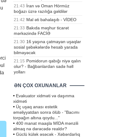
 də
21:43
İran və Oman Hörmüz
bu
boğazı üzrə razılığa gəldilər
21:42
Mal əti bahalaşıb - VİDEO
21:33
Bakıda məşhur ticarət
mərkəzində FACİƏ
21:30
16 yaşına çatmayan uşaqlar
sosial şəbəkələrdə hesab yarada
bilməyəcək
rci
21:15
Pomidorun qabığı niyə qalın
bul
olur? - Bağbanlardan sadə həll
yolları
da
ƏN ÇOX OXUNANLAR
•
Evakuator xidməti və daşınma
xidməti
•
Üç uşaq anası estetik
əməliyyatdan sonra ölüb - "Bacımı
torpağın altına qoydu..."
•
400 manat maaşla MİDA mənzili
almaq nə dərəcədə realdır?
•
Güclü külək əsəcək - Xəbərdarlıq