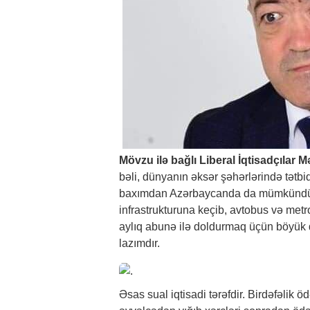
Mövzu ilə bağlı Liberal İqtisadçılar M
bəli, dünyanın əksər şəhərlərində tətbiq o
baxımdan Azərbaycanda da mümkündür. O
infrastrukturuna keçib, avtobus və metro
aylıq abunə ilə doldurmaq üçün böyük d
lazımdır.
Əsas sual iqtisadi tərəfdir. Birdəfəlik 