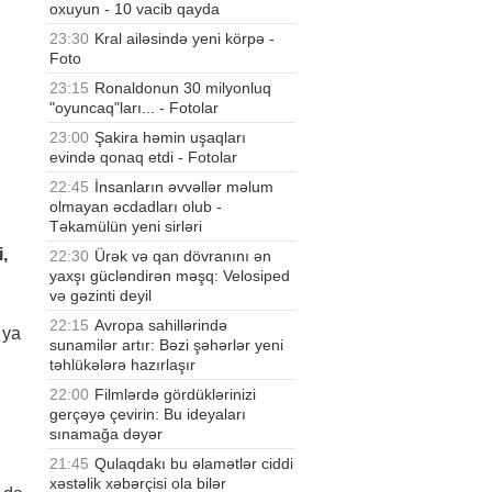
oxuyun - 10 vacib qayda
23:30
Kral ailəsində yeni körpə -
Foto
23:15
Ronaldonun 30 milyonluq
"oyuncaq"ları... - Fotolar
23:00
Şakira həmin uşaqları
evində qonaq etdi - Fotolar
22:45
İnsanların əvvəllər məlum
olmayan əcdadları olub -
Təkamülün yeni sirləri
,
22:30
Ürək və qan dövranını ən
yaxşı gücləndirən məşq: Velosiped
və gəzinti deyil
22:15
Avropa sahillərində
 ya
sunamilər artır: Bəzi şəhərlər yeni
təhlükələrə hazırlaşır
22:00
Filmlərdə gördüklərinizi
gerçəyə çevirin: Bu ideyaları
sınamağa dəyər
21:45
Qulaqdakı bu əlamətlər ciddi
xəstəlik xəbərçisi ola bilər