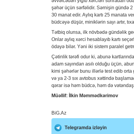
əvvəlcədən yığıb xərcləri sonradan 
şəhər üçün sərfəlidir. Sərnişin gündə 2 
30 manat edir. Aylıq kartı 25 manata ve
büdcəyə düşür, miniklərin sayı artır, tıx
Tətbiq olunsa, ilk növbədə gündəlik gedi
Onlar aylıq xərci hesablayıb kartı seçə
ödəyə bilər. Yəni iki sistem paralel ge
Çətinlik tərəfi odur ki, abunə kartların
adam sayından asılı olduğu üçün, abun
kimi şəhərlər bunu illərlə test edib orta
və ya 2-3 sıx avtobus xəttində başlamaq
qərar isə həm büdcə, həm də vətəndaş d
Müəllif: İlkin Məmmədkərimov
BiG.Az
Telegramda izləyin