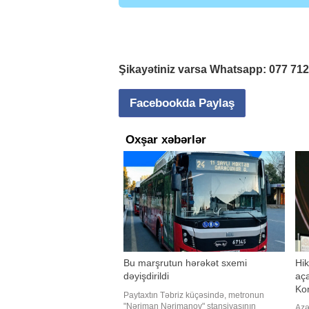
Şikayətiniz varsa Whatsapp:
077 71
Facebookda Paylaş
Oxşar xəbərlər
Bu marşrutun hərəkət sxemi
Hik
dəyişdirildi
aça
Kon
Paytaxtın Təbriz küçəsində, metronun
"Nəriman Nərimanov" stansiyasının
Azə