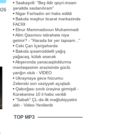
•
Saakaşvili: "Beş ildir qeyri-insani
şəraitdə saxlanılıram"
026
•
Nigar Fərhadın əri həbs edildi
•
Bakıda məşhur ticarət mərkəzində
FACİƏ
•
Elnur Məmmədovun Muhammədi
•
Alim Qasımov istirahətə niyə
getmir? - "Harada bir yer tapsam..."
•
Ceki Çan İçərişəhərdə
•
Bakıda qısamüddətli yağış
yağacaq, külək əsəcək
•
Abşeronda yanacaqdoldurma
məntəqəsinin ərazisində güclü
yanğın olub - VİDEO
•
Ukraynaya gecə hücumu:
Zelenski son vəziyyəti açıqladı
•
Qabırğası sınıb ürəyinə girmişdi -
Kürəkəninə 10 il həbs verildi
•
"Sabah" ÇL-də ilk məğlubiyyətini
aldı - Video-Yenilənib
TOP MP3
a