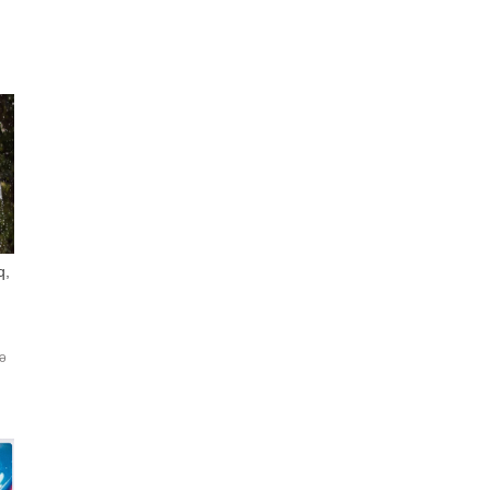
ə,
q,
də
z