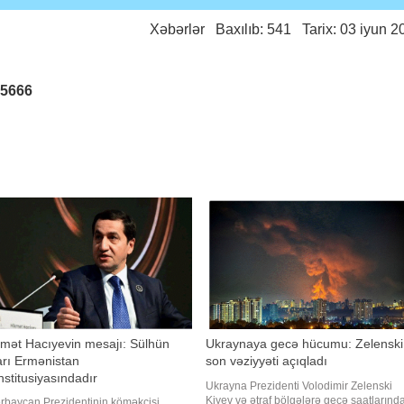
Xəbərlər
Baxılıb: 541 Tarix: 03 iyun 2
25666
mət Hacıyevin mesajı: Sülhün
Ukraynaya gecə hücumu: Zelenski
rı Ermənistan
son vəziyyəti açıqladı
stitusiyasındadır
Ukrayna Prezidenti Volodimir Zelenski
Kiyev və ətraf bölgələrə gecə saatlarınd
rbaycan Prezidentinin köməkçisi,