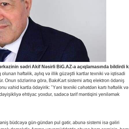
ərkəzinin sədri Akif Nəsirli
BiG.AZ
-a açıqlamasında bildirdi ki
lunan həftəlik, aylıq və illik güzəştli kartlar texniki və iqtisadi
nun sözlərinə görə, BakıKart sistemi artıq elektron ödəniş
nu vahid kartla ödəyirik: "Yəni texniki cəhətdən kartı həftəlik və
əyişikliyə ehtiyac yoxdur, sadəcə tarif məntiqini yeniləmək
ödəniş büdcəyə gün-gündən pul gətir, abunə sistemi isə gəliri