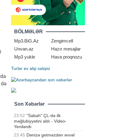
BÖLMƏLƏR
Mp3.BiG.Az
Zengimcell
Unvan.az
Hazır mesajlar
ş
Mp3 yukle
Hava proqnozu
Turlar
ev alqi satqisi
nda
m də
Son Xəbərlər
23:52
"Sabah" ÇL-də ilk
məğlubiyyətini aldı - Video-
Yenilənib
23:45
Dənizə getməzdən əvvəl