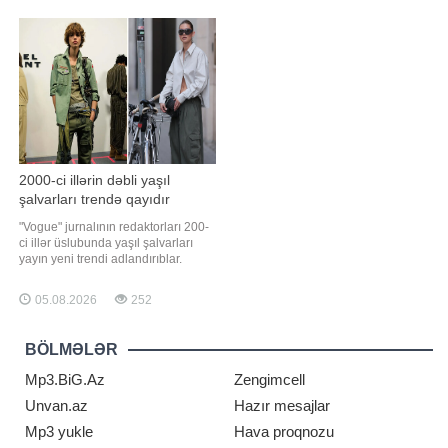
şikayətlər səngimirdi. Hüquq-
Bruksbank avqustun 3-də
mühafizə orqanlarını
Lissabondakı xəstəxanada dünyaya
gələn qız övladlarını qucağına alıb.
Açıqlamad
2000-ci illərin dəbli yaşıl
şalvarları trendə qayıdır
"Vogue" jurnalının redaktorları 200-
ci illər üslubunda yaşıl şalvarları
yayın yeni trendi adlandırıblar.
Qaynarinfo xəbər verir ki, bu barədə
jurnalın rəsmi saytında məlumat
05.08.2026
252
verilib. Dəbdə zeytun və xaki kimi
yaşıl çalarlarında olan modellər
olacaq. Redaktorlar xüsusilə kargo
BÖLMƏLƏR
şalvarlarını ön
Mp3.BiG.Az
Zengimcell
Unvan.az
Hazır mesajlar
Mp3 yukle
Hava proqnozu