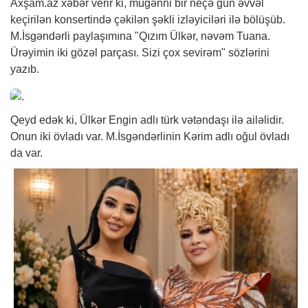
Axşam.az
xəbər
verir ki, müğənni bir neçə gün əvvəl
keçirilən konsertində çəkilən şəkli izləyiciləri ilə bölüşüb.
M.İsgəndərli paylaşımına "Qızım Ülkər, nəvəm Tuana.
Ürəyimin iki gözəl parçası. Sizi çox sevirəm" sözlərini
yazıb.
Qeyd edək ki, Ülkər Engin adlı türk vətəndaşı ilə ailəlidir.
Onun iki övladı var. M.İsgəndərlinin Kərim adlı oğul övladı
da var.