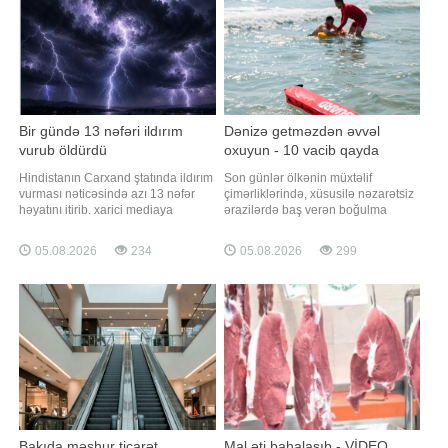
disbalan
Bir gündə 13 nəfəri ildırım
Dənizə getməzdən əvvəl
vurub öldürdü
oxuyun - 10 vacib qayda
Hindistanın Carxand ştatında ildırım
Son günlər ölkənin müxtəlif
vurması nəticəsində azı 13 nəfər
çimərliklərində, xüsusilə nəzarətsiz
həyatını itirib. xarici mediaya
ərazilərdə baş verən boğulma
istinadla bildirir ki, həlak olanlardan
hadisələri narahatlıq doğurur.
8-i Giridih, 3-ü Dumka, daha 2-si isə
"Qafqazinfo" xəbər verir ki, bu cür
05.08.2026
234
05.08.2026
299
Latehar dairəsində qeydə alınıb.
hadisələrin əksəriyyəti təhlükəsizlik
Hadisələr güclü leysan və ildırımla
qaydalarına əməl olunmaması ilə
müşayiət olunan bir gündə baş
bağlıdır. Boğulma riskini minimuma
verib. Bölgə rəhbərliy
endirmək üçün aşağıdakı
təhlükəsizli
Bakıda məşhur ticarət
Mal əti bahalaşıb - VİDEO