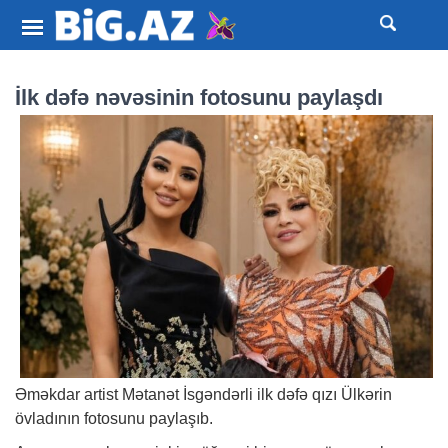
İlk dəfə nəvəsinin fotosunu paylaşdı
Əməkdar artist Mətanət İsgəndərli ilk dəfə qızı Ülkərin
övladının fotosunu paylaşıb.