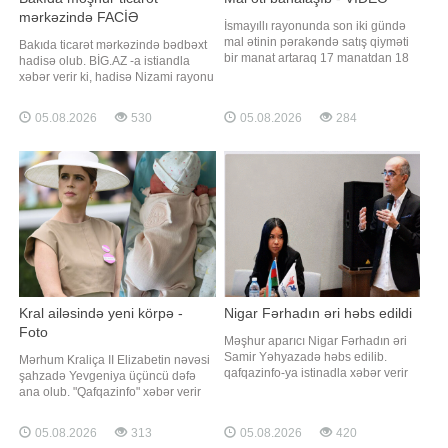
mərkəzində FACİƏ
İsmayıllı rayonunda son iki gündə
mal ətinin pərakəndə satış qiyməti
Bakıda ticarət mərkəzində bədbəxt
bir manat artaraq 17 manatdan 18
hadisə olub. BİG.AZ -a istiandla
manata yüksəlib. "Xəzər" TV-yə
xəbər verir ki, hadisə Nizami rayonu
istinadən xəbər verir ki, qəssabların
ərazisində yerləşən "Laçın" ticarət
sözlərinə görə, bahalaşma satışa
mərkəzində baş verib. Burada
05.08.2026
530
05.08.2026
284
da ciddi təsir göstərib. Alıcılar da
çalışan şəxslərdən biri liftin
qiymət artımını təsdiqləyirlər.
şaxtasına düşüb. O, özəl
Onların sözlərin
klinikalardan birinə çatdırılsa da
həyatını xilas etmək mümkün
olmayıb
Kral ailəsində yeni körpə -
Nigar Fərhadın əri həbs edildi
Foto
Məşhur aparıcı Nigar Fərhadın əri
Samir Yəhyazadə həbs edilib.
Mərhum Kraliça II Elizabetin nəvəsi
qafqazinfo-ya istinadla xəbər verir
şahzadə Yevgeniya üçüncü dəfə
ki, iş onun faktiki rəhbərlik etdiyi
ana olub. "Qafqazinfo" xəbər verir
"AİD Group" xaricdə təhsil şirkəti ilə
ki, bu barədə kral ailəsi rəsmi
bağlıdır. Qeyd olunur ki, bir
açıqlama yayıb. Məlumata görə,
05.08.2026
313
05.08.2026
420
müddətdir "AİD Group"la bağlı
şahzadə və həyat yoldaşı Cek