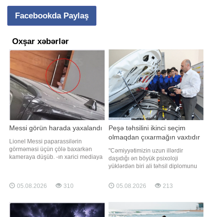
Facebookda Paylaş
Oxşar xəbərlər
Messi görün harada yaxalandı
Peşə təhsilini ikinci seçim
olmaqdan çıxarmağın vaxtıdır
Lionel Messi paparassilərin
görməməsi üçün çölə baxarkən
"Cəmiyyətimizin uzun illərdir
kameraya düşüb. -ın xarici mediaya
daşıdığı ən böyük psixoloji
istinadən xəbərinə görə, argentinalı
yüklərdən biri ali təhsil diplomunu
ulduz qapıdan baxarkən
uğurun yeganə açarı hesab
paparassilər tərəfindən məhz həmin
etməsidir. "Ali təhsili olsun,
05.08.2026
310
05.08.2026
213
anda yaxalanıb və bu, maraqlı
ixtisasının fərqi yoxdur" düşüncəsi
görüntülərin yaranmasına səbəb
minlərlə gəncin real bacarıq və
olub. Dünya futbolunun
potensialını kölgədə qoymaqla
ulduzlarından biri olan Lione
yanaşı, əmək bazarında da ciddi