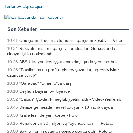
Turlar
ev alqi satqisi
Son Xəbərlər
10:41
Onu görmək üçün avtomobilin qarşısını kəsdilər - Video
10:34
Rusiyalı turistlərə qarşı rəftar iddiaları Gürcüstanda
cinayət işi ilə nəticələndi
10:23
ABŞ-Ukrayna kəşfiyyat əməkdaşlığında yeni mərhələ
10:23
"Paxıllar, saxta profillə pis rəy yazanlar, aqressivliyiniz
üzünüzə vurub"
10:13
"Qarabağ" "Dinamo"ya qarşı
10:10
Ceyhun Bayramov Kiyevdə
23:52
"Sabah" ÇL-də ilk məğlubiyyətini aldı - Video-Yenilənib
23:45
Dənizə getməzdən əvvəl oxuyun - 10 vacib qayda
23:30
Kral ailəsində yeni körpə - Foto
23:15
Ronaldonun 30 milyonluq "oyuncaq"ları... - Fotolar
23:00
Şakira həmin uşaqları evində qonaq etdi - Fotolar