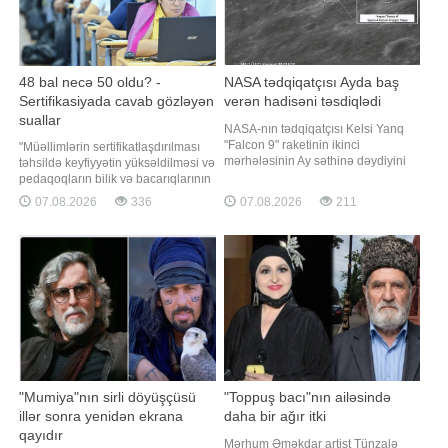
48 bal necə 50 oldu? -
NASA tədqiqatçısı Ayda baş
Sertifikasiyada cavab gözləyən
verən hadisəni təsdiqlədi
suallar
NASA-nın tədqiqatçısı Kelsi Yanq
"Falcon 9" raketinin ikinci
"Müəllimlərin sertifikatlaşdırılması
mərhələsinin Ay səthinə dəydiyini
təhsildə keyfiyyətin yüksəldilməsi və
təsdiqləyib. xəbər verir ki, "Reuters"
pedaqoqların bilik və bacarıqlarının
onun açıqlamasının videosunu
obyektiv qiymətləndirilməsi
07.08.2026
336
07.08.2026
211
yayımlayıb. Yanq bildirib ki,
baxımından mühüm əhəmiyyət
çərşənbə günü səhər saatlarında
daşıyır. Lakin belə bir sistemə
"Falcon 9" raketinin ikinci mərhələsi
etimadın formalaşması üçün
planlaşdırılmamı
imtahanın keçirilməsi ilə yanaşı,
nəticələrin hesablanması və
apellyasiy
"Mumiya"nın sirli döyüşçüsü
"Toppuş bacı"nın ailəsində
illər sonra yenidən ekrana
daha bir ağır itki
qayıdır
Mərhum Əməkdar artist Tünzalə