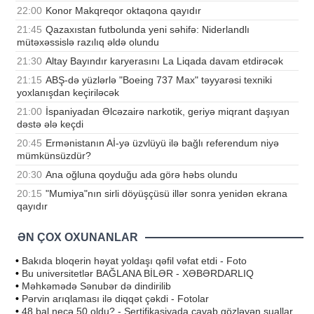
22:00
Konor Makqreqor oktaqona qayıdır
21:45
Qazaxıstan futbolunda yeni səhifə: Niderlandlı
mütəxəssislə razılıq əldə olundu
21:30
Altay Bayındır karyerasını La Liqada davam etdirəcək
21:15
ABŞ-də yüzlərlə "Boeing 737 Max" təyyarəsi texniki
yoxlanışdan keçiriləcək
21:00
İspaniyadan Əlcəzairə narkotik, geriyə miqrant daşıyan
dəstə ələ keçdi
20:45
Ermənistanın Aİ-yə üzvlüyü ilə bağlı referendum niyə
mümkünsüzdür?
20:30
Ana oğluna qoyduğu ada görə həbs olundu
20:15
"Mumiya"nın sirli döyüşçüsü illər sonra yenidən ekrana
qayıdır
ƏN ÇOX OXUNANLAR
•
Bakıda bloqerin həyat yoldaşı qəfil vəfat etdi - Foto
•
Bu universitetlər BAĞLANA BİLƏR - XƏBƏRDARLIQ
•
Məhkəmədə Sənubər də dindirilib
•
Pərvin arıqlaması ilə diqqət çəkdi - Fotolar
•
48 bal necə 50 oldu? - Sertifikasiyada cavab gözləyən suallar