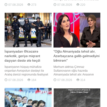
adının çəkilməsini istəməyən
düzgün qərarlar qəbul edir,
07.08.2026
273
07.08.2026
220
vətəndaş müraciət edib. Tibb
təmkinini qoruyur və heç vaxt şübhə
ocağında boya işləri gördüyünü
etmir. xarici mediaya istinadən
deyən şikayətçinin sözlərinə görə,
xəbər verir ki, psixoloqlar reallıqda
kosmetoloq Ülviyyə İlyasova
yüksək intellektin çox vaxt tamamilə
barəsind
başqa cür təzahür etdiyini iddi
İspaniyadan Əlcəzairə
"Oğlu Almaniyada təhsil alır,
narkotik, geriyə miqrant
Azərbaycana gəlib-gəlmədiyini
daşıyan dəstə ələ keçdi
bilmirəm"
İspaniyanın hüquq-mühafizə
Mərhum aktrisa Çimnaz
orqanları Avropolun dəstəyi ilə
Sultanovanın oğlu hazırda
Aralıq dənizi regionunda fəaliyyət
Almaniyada təhsil alır. Anasının
göstərən ən iri cinayətkar
vəfatından sonra onun Azərbaycana
07.08.2026
164
07.08.2026
314
qruplaşmalardan birini
gəlib-gəlməməsi barədə məlumatım
zərərsizləşdirib. TASS-a istinadən
yoxdur. Bunu aktrisa Sonaxanım
xəbər verir ki, bu barədə
Əliyeva Qaynarinfo-ya
İspaniyanın Mülki Qvardiyası
açıqlamasında deyib. Aktrisa
bəyanat yayıb. Məlumata əsasən,
mərhumun yaxınları ilə əlaqə
canilər yüksəksürətli katerlərdən
saxlamadığını bildirib:. "Ona görə d
istifad