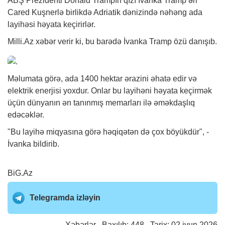
ABŞ Prezidenti Donald Trampın qızı İvanka Tramp əri
Cared Kuşnerlə birlikdə Adriatik dənizində nəhəng ada
layihəsi həyata keçirirlər.
Milli.Az
xəbər
verir ki, bu barədə İvanka Tramp özü danışıb.
Məlumata görə, ada 1400 hektar ərazini əhatə edir və
elektrik enerjisi yoxdur. Onlar bu layihəni həyata keçirmək
üçün dünyanın ən tanınmış memarları ilə əməkdaşlıq
edəcəklər.
"Bu layihə miqyasına görə həqiqətən də çox böyükdür", -
İvanka bildirib.
BiG.Az
Telegramda izləyin
Xəbərlər
Baxılıb: 448 Tarix: 02 iyun 2026