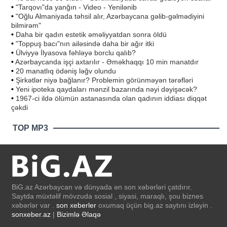
•
"Tarqovı"da yanğın - Video - Yenilənib
•
"Oğlu Almaniyada təhsil alır, Azərbaycana gəlib-gəlmədiyini
bilmirəm"
•
Daha bir qadın estetik əməliyyatdan sonra öldü
•
"Toppuş bacı"nın ailəsində daha bir ağır itki
•
Ülviyyə İlyasova fəhləyə borclu qalıb?
•
Azərbaycanda işçi axtarılır - Əməkhaqqı 10 min manatdır
•
20 manatlıq ödəniş ləğv olundu
•
Şirkətlər niyə bağlanır? Problemin görünməyən tərəfləri
•
Yeni ipoteka qaydaları mənzil bazarında nəyi dəyişəcək?
•
1967-ci ildə ölümün astanasında olan qadının iddiası diqqət
çəkdi
TOP MP3
BiG.az Azərbaycan və dünyada ən son xəbərləri çatdırır.
Saytda müxtəlif mövzuda sosial , siyasi, maraqlı, şou biznes
xəbərlər var .
son xeberler
oxumaq üçün big.az saytını izləyin .
sonxeber.az
|
Bizimlə Əlaqə