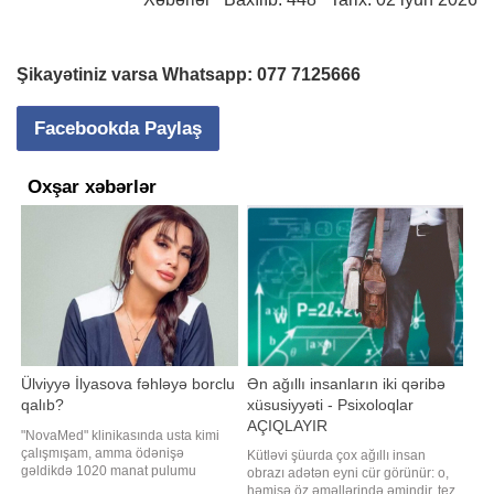
Şikayətiniz varsa Whatsapp:
077 7125666
Facebookda Paylaş
Oxşar xəbərlər
Ülviyyə İlyasova fəhləyə borclu
Ən ağıllı insanların iki qəribə
qalıb?
xüsusiyyəti - Psixoloqlar
AÇIQLAYIR
"NovaMed" klinikasında usta kimi
çalışmışam, amma ödənişə
Kütləvi şüurda çox ağıllı insan
gəldikdə 1020 manat pulumu
obrazı adətən eyni cür görünür: o,
kəsdilər". Bu barədə "Qafqazinfo"ya
həmişə öz əməllərində əmindir, tez