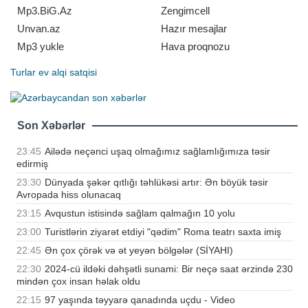
Mp3.BiG.Az
Zengimcell
Unvan.az
Hazır mesajlar
Mp3 yukle
Hava proqnozu
Turlar
ev alqi satqisi
Son Xəbərlər
23:45
Ailədə neçənci uşaq olmağımız sağlamlığımıza təsir
edirmiş
23:30
Dünyada şəkər qıtlığı təhlükəsi artır: Ən böyük təsir
Avropada hiss olunacaq
23:15
Avqustun istisində sağlam qalmağın 10 yolu
23:00
Turistlərin ziyarət etdiyi "qədim" Roma teatrı saxta imiş
22:45
Ən çox çörək və ət yeyən bölgələr (SİYAHI)
22:30
2024-cü ildəki dəhşətli sunami: Bir neçə saat ərzində 230
mindən çox insan həlak oldu
22:15
97 yaşında təyyarə qanadında uçdu - Video