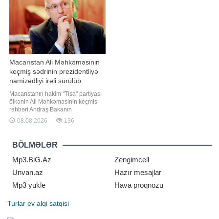
serbiyalı həmkar
ABŞ Prezidenti Donald Trampın
administrasiyas
Macarıstan Ali Məhkəməsinin
keçmiş sədrinin prezidentliyə
namizədliyi irəli sürülüb
Macarıstanın hakim "Tisa" partiyası
ölkənin Ali Məhkəməsinin keçmiş
rəhbəri Andraş Bakanın
prezidentliyə namizədliyini irəli
08.08.2026
136
sürüb. "Report" "Reuters"ə istinadən
xəbər verir ki, bu barədə partiyanın
parlament fraksiyası bildirib.
BÖLMƏLƏR
Bakanın avqustun 11-i bu vəzifəyə
seçiləcəy
Mp3.BiG.Az
Zengimcell
Unvan.az
Hazır mesajlar
Mp3 yukle
Hava proqnozu
Turlar
ev alqi satqisi