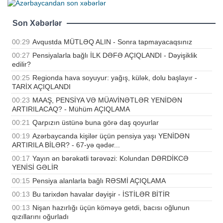
Son Xəbərlər
00:29
Avqustda MÜTLƏQ ALIN - Sonra tapmayacaqsınız
00:27
Pensiyalarla bağlı İLK DƏFƏ AÇIQLANDI - Dəyişiklik
edilir?
00:25
Regionda hava soyuyur: yağış, külək, dolu başlayır -
TARİX AÇIQLANDI
00:23
MAAŞ, PENSİYA VƏ MÜAVİNƏTLƏR YENİDƏN
ARTIRILACAQ? - Mühüm AÇIQLAMA
00:21
Qarpızın üstünə buna görə daş qoyurlar
00:19
Azərbaycanda kişilər üçün pensiya yaşı YENİDƏN
ARTIRILA BİLƏR? - 67-yə qədər...
00:17
Yayın ən bərəkətli tərəvəzi: Kolundan DƏRDİKCƏ
YENİSİ GƏLİR
00:15
Pensiya alanlarla bağlı RƏSMİ AÇIQLAMA
00:13
Bu tarixdən havalar dəyişir - İSTİLƏR BİTİR
00:13
Nişan hazırlığı üçün köməyə getdi, bacısı oğlunun
qızıllarını oğurladı