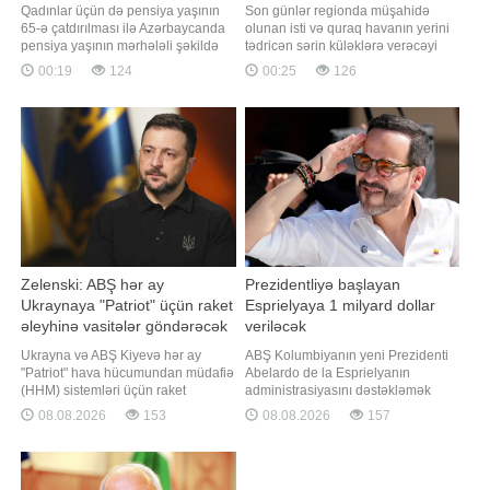
qədər...
Qadınlar üçün də pensiya yaşının
Son günlər regionda müşahidə
65-ə çatdırılması ilə Azərbaycanda
olunan isti və quraq havanın yerini
pensiya yaşının mərhələli şəkildə
tədricən sərin küləklərə verəcəyi
artırılması prosesi başa çatıb.
gözlənilir. xəbər verir ki, hava tətbiqi
00:19
124
00:25
126
Bununla belə, demoqrafik və
proqramlarında Bakıda növbəti
iqtisadi göstəricilər fonunda
həftənin əvvəlindən temperaturun
gələcəkdə, xüsusilə də kişilər üçün
düşəcəyi qeyd edilir. Xüsusilə gələn
pensiya yaşının yenidən artırılıb-
həftənin sonu iki gün yağış
artırılmayacağı müzakirə mövzusu
yağacağı proqnozlaşdırılır. Bunda
olara
Zelenski: ABŞ hər ay
Prezidentliyə başlayan
Ukraynaya "Patriot" üçün raket
Esprielyaya 1 milyard dollar
əleyhinə vasitələr göndərəcək
veriləcək
Ukrayna və ABŞ Kiyevə hər ay
ABŞ Kolumbiyanın yeni Prezidenti
"Patriot" hava hücumundan müdafiə
Abelardo de la Esprielyanın
(HHM) sistemləri üçün raket
administrasiyasını dəstəkləmək
əleyhinə vasitələrin tədarük
məqsədilə 1 milyard dollar vəsait
08.08.2026
153
08.08.2026
157
edilməsi barədə razılığa gəliblər.
ayıracaq. xəbər verir ki, bu barədə
"Report" "RBK-Ukraina"ya istinadən
Dövlət Departamentinin mətbuat
xəbər verir ki, bu barədə Ukrayna
xidmətinin yaydığı bəyanatda
Prezidenti Volodimir Zelenski
bildirilib. Sənəddə qeyd olunur ki,