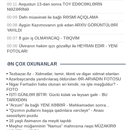
00:11
Avqustun 13-dən sonra TOY EDƏCƏKLƏRİN
NƏZƏRİNƏ
00:09
Dəfn müavinəti ilə bağlı RƏSMİ AÇIQLAMA
00:08
Aygün Kazımovanın şok edən ARXİV GÖRÜNTÜLƏRİ
YAYILDI
00:07
8 gün iş OLMAYACAQ - TƏQVİM
00:06
Ülviranın həkim qızı gözəlliyi ilə HEYRAN EDİR - YENİ
FOTOLARI
ƏN ÇOX OXUNANLAR
•
Tezbazar.Az - Xidmətlər, təmir, tikinti və digər xidmət elanları
•
Azərbaycanda yandırılaraq öldürülən ƏR-ARVADIN FOTOSU
•
Nigar Fərhadın həbs olunan əri kimdir, nə işlə məşğuldur? -
FOTO
•
İSTİ GÜNLƏR BİTİR: Güclü külək və leysan gəlir - BU
TARİXDƏN
•
"Arzum" ilə bağlı YENİ XƏBƏR - Məhkəmədən sonra…
•
"Qızımın pullarını başqa qadınlara xərcləyir" - Anası
səssizliyini pozdu
•
16 yaşlı Asimanın da meyiti tapıldı
•
Məşhur müğənninin "Namus" mahnısına rəqsi MÜZAKİRƏ