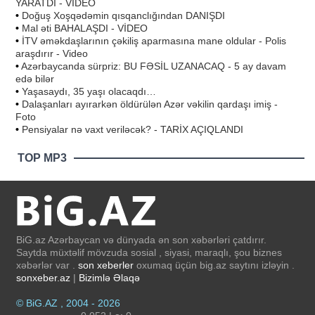
YARATDI - VİDEO
•
Doğuş Xoşqədəmin qısqanclığından DANIŞDI
•
Mal əti BAHALAŞDI - VİDEO
•
İTV əməkdaşlarının çəkiliş aparmasına mane oldular - Polis
araşdırır - Video
•
Azərbaycanda sürpriz: BU FƏSİL UZANACAQ - 5 ay davam
edə bilər
•
Yaşasaydı, 35 yaşı olacaqdı…
•
Dalaşanları ayırarkən öldürülən Azər vəkilin qardaşı imiş -
Foto
•
Pensiyalar nə vaxt veriləcək? - TARİX AÇIQLANDI
TOP MP3
BiG.az Azərbaycan və dünyada ən son xəbərləri çatdırır.
Saytda müxtəlif mövzuda sosial , siyasi, maraqlı, şou biznes
xəbərlər var .
son xeberler
oxumaq üçün big.az saytını izləyin .
sonxeber.az
|
Bizimlə Əlaqə
© BiG.AZ , 2004 - 2026