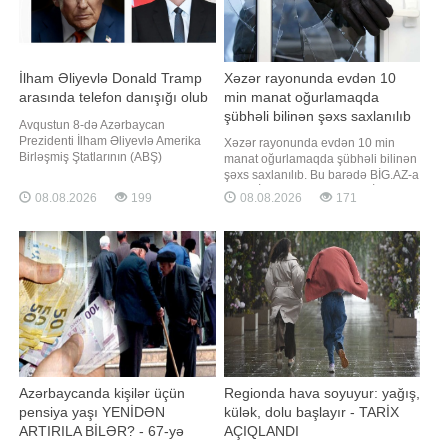
İlham Əliyevlə Donald Tramp
Xəzər rayonunda evdən 10
arasında telefon danışığı olub
min manat oğurlamaqda
şübhəli bilinən şəxs saxlanılıb
Avqustun 8-də Azərbaycan
Prezidenti İlham Əliyevlə Amerika
Xəzər rayonunda evdən 10 min
Birləşmiş Ştatlarının (ABŞ)
manat oğurlamaqda şübhəli bilinən
Prezidenti Donald Tramp arasında
şəxs saxlanılıb. Bu barədə BİG.AZ-a
telefon danışığı olub. "Report" xəbər
Daxili İşlər Nazirliyindən (DİN)
08.08.2026
199
08.08.2026
171
verir ki, bu barədə Azərbaycan
məlumat verilib. Bildirilib ki,
Prezidentinin Mətbuat Xidmətinin
zərərçəkmiş şəxs polisə müraciət
məlumat yayıb. Telefon söhbəti
edərək yaşadığı evdən 10 min
zamanı Vaşinqton Zirvə Görüşünün
manat pul vəsaitinin oğurlandığını
ildönüm
bildirib. Polis əməkdaşlarının
keçirdiklər
Azərbaycanda kişilər üçün
Regionda hava soyuyur: yağış,
pensiya yaşı YENİDƏN
külək, dolu başlayır - TARİX
ARTIRILA BİLƏR? - 67-yə
AÇIQLANDI