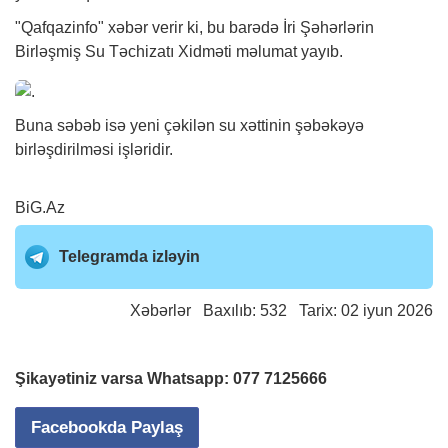
"Qafqazinfo"
xəbər
verir ki, bu barədə İri Şəhərlərin
Birləşmiş Su Təchizatı Xidməti məlumat yayıb.
Buna səbəb isə yeni çəkilən su xəttinin şəbəkəyə
birləşdirilməsi işləridir.
BiG.Az
Telegramda izləyin
Xəbərlər
Baxılıb: 532 Tarix: 02 iyun 2026
Şikayətiniz varsa Whatsapp:
077 7125666
Facebookda Paylaş