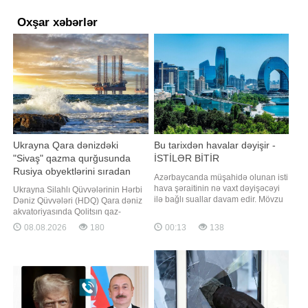
Oxşar xəbərlər
Ukrayna Qara dənizdəki
Bu tarixdən havalar dəyişir -
"Sivaş" qazma qurğusunda
İSTİLƏR BİTİR
Rusiya obyektlərini sıradan
Azərbaycanda müşahidə olunan isti
çıxarıb
hava şəraitinin nə vaxt dəyişəcəyi
Ukrayna Silahlı Qüvvələrinin Hərbi
ilə bağlı suallar davam edir. Mövzu
Dəniz Qüvvələri (HDQ) Qara dəniz
ilə bağlı -a danışan AMEA-nın
akvatoriyasında Qolitsın qaz-
Coğrafiya İnstitutunun şöbə müdiri
kondensat yatağında yerləşən
08.08.2026
180
00:13
138
Ənvər Əliyev xalq arasında "yayın
"Sivaş" qazma qurğusunda
yarısı" kimi tanınan dövrə
Rusiyaya məxsus obyektlərin məhv
yaxınlaşıldığını bildirib. Onun
edildiyini bəyan edib. "Report"
sözlərinə görə, ayın 5-6-sı
Ukrayna Silahlı Qüvvələri HDQ-nin
teleqram kanalına istinadən xəbə