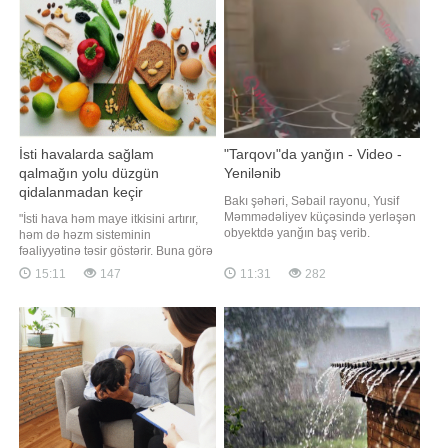
sözlərinə görə, Rusiya-Ermənista
Bakı Dövlət Universitetinin (BDU)
sabiq rektoru Abel Məhərrəmovu
İsti havalarda sağlam
"Tarqovı"da yanğın - Video -
qalmağın yolu düzgün
Yenilənib
qidalanmadan keçir
Bakı şəhəri, Səbail rayonu, Yusif
Məmmədəliyev küçəsində yerləşən
"İsti hava həm maye itkisini artırır,
obyektdə yanğın baş verib.
həm də həzm sisteminin
"Qafqazinfo" xəbər verir ki, bununla
fəaliyyətinə təsir göstərir. Buna görə
bağlı Fövqəladə Hallar Nazirliyi
də bu mövsümdə qida seçimlərinə
15:11
147
11:31
282
(FHN) məlumat yayıb. Bildirilib ki,
diqqət yetirmək sağlamlığın
əraziyə nazirliyin Dövlət Yanğından
qorunması baxımından xüsusi
Mühafizə Xidmətinin qüvvələri cəlb
əhəmiyyət daşıyır". Bunu BİG.AZ-a
olunub. Hazırda yanğını
açıqlamasında qida eksperti Fərid
Səfərov bildirib. O, qeyd edib ki