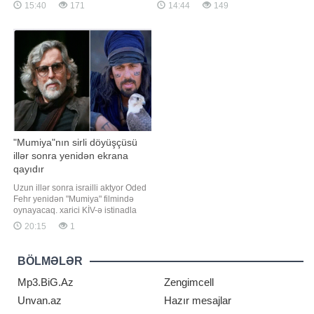
obyektiv qiymətləndirilməsi
15:40
171
14:44
149
dərmanlara qarşı davamlılıq
baxımından mühüm əhəmiyyət
qazanıb. Nəticədə müalicədən
daşıyır. Lakin belə bir sistemə
sonra onların sayı arzu olunan
etimadın formalaşması üçün
səviyyəyə enmir və qısa müddətdə
imtahanın keçirilməsi ilə yanaşı,
yenidən çoxalır"
nəticələrin hesablanması və
apellyasiy
"Mumiya"nın sirli döyüşçüsü
illər sonra yenidən ekrana
qayıdır
Uzun illər sonra israilli aktyor Oded
Fehr yenidən "Mumiya" filmində
oynayacaq. xarici KİV-ə istinadla
xəbər verir ki, aktyor yeni çəkilən
20:15
1
filmdə Ardet Bəy obrazını bir daha
canlandıracaq. Ekran əsəri klassik
trilogiyanın davamı olacaq. Filmdə
BÖLMƏLƏR
Brendan Freyzer və Reyçel Vays da
ilk hissələrdək
Mp3.BiG.Az
Zengimcell
Unvan.az
Hazır mesajlar