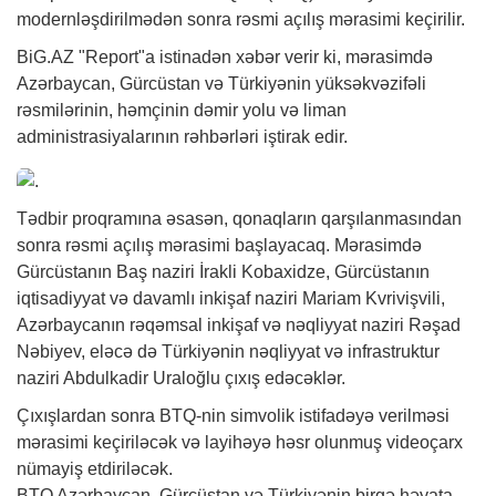
modernləşdirilmədən sonra rəsmi açılış mərasimi keçirilir.
BiG.AZ
"Report"a istinadən
xəbər
verir ki, mərasimdə
Azərbaycan, Gürcüstan və Türkiyənin yüksəkvəzifəli
rəsmilərinin, həmçinin dəmir yolu və liman
administrasiyalarının rəhbərləri iştirak edir.
Tədbir proqramına əsasən, qonaqların qarşılanmasından
sonra rəsmi açılış mərasimi başlayacaq. Mərasimdə
Gürcüstanın Baş naziri İrakli Kobaxidze, Gürcüstanın
iqtisadiyyat və davamlı inkişaf naziri Mariam Kvrivişvili,
Azərbaycanın rəqəmsal inkişaf və nəqliyyat naziri Rəşad
Nəbiyev, eləcə də Türkiyənin nəqliyyat və infrastruktur
naziri Abdulkadir Uraloğlu çıxış edəcəklər.
Çıxışlardan sonra BTQ-nin simvolik istifadəyə verilməsi
mərasimi keçiriləcək və layihəyə həsr olunmuş videoçarx
nümayiş etdiriləcək.
BTQ Azərbaycan, Gürcüstan və Türkiyənin birgə həyata