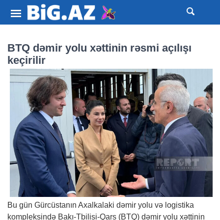
BTQ dəmir yolu xəttinin rəsmi açılışı
keçirilir
Bu gün Gürcüstanın Axalkalaki dəmir yolu və logistika
kompleksində Bakı-Tbilisi-Qars (BTQ) dəmir yolu xəttinin