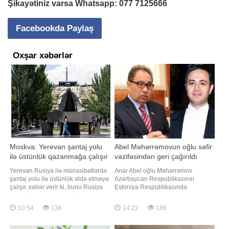
Şikayətiniz varsa Whatsapp:
077 7125666
Facebookda Paylaş
Oxşar xəbərlər
Moskva: Yerevan şantaj yolu
Abel Məhərrəmovun oğlu səfir
ilə üstünlük qazanmağa çalışır
vəzifəsindən geri çağırıldı
Yerevan Rusiya ilə münasibətlərdə
Anar Abel oğlu Məhərrəmov
şantaj yolu ilə üstünlük əldə etməyə
Azərbaycan Respublikasının
çalışır. xəbər verir ki, bunu Rusiya
Estoniya Respublikasında
Xarici İşlər Nazirliyinin İnformasiya
fövqəladə və səlahiyyətli səfiri
və Mətbuat Departamentinin
vəzifəsindən geri çağırılıb.
10:54
136
14:22
186
direktor müavini Aleksey Fadeyev
"Qafqazinfo" xəbər verir ki, bu
"YouTube" platformasında
barədə Prezident İlham Əliyev
yayımlanan brifinqdə bildirib. Onun
Sərəncam imzalayıb. Qeyd edək ki,