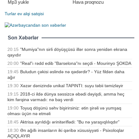
Mp3 yukle
Hava proqnozu
Turlar
ev alqi satqisi
Son Xəbərlər
20:15
"Mumiya"nın sirli döyüşçüsü illər sonra yenidən ekrana
qayıdır
20:00
"Real"ı rədd edib "Barselona"nı seçdi - Mourinyo ŞOKDA
19:45
Buludun çəkisi əslində nə qədərdir? - Yüz fildən daha
ağır
19:30
Xəzər dənizində unikal TAPINTI: suyu təbii təmizləyir
19:15
2018-ci ildə dünya səssizcə əbədi dəyişdi, amma heç
kim fərqinə varmadı: nə baş verdi
19:00
Toyuq döşünü səhv bişirirsiniz: ətin şirəli və yumşaq
olması üçün nə etməli
18:45
Aktrisa ayrıldığı ərinitəriflədi: "Bu nə yaraşıqlılıqdır"
18:30
Ən ağıllı insanların iki qəribə xüsusiyyəti - Psixoloqlar
AÇIQLAYIR