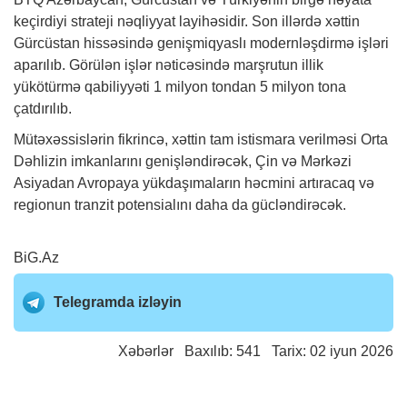
keçirdiyi strateji nəqliyyat layihəsidir. Son illərdə xəttin
Gürcüstan hissəsində genişmiqyaslı modernləşdirmə işləri
aparılıb. Görülən işlər nəticəsində marşrutun illik
yükötürmə qabiliyyəti 1 milyon tondan 5 milyon tona
çatdırılıb.
Mütəxəssislərin fikrincə, xəttin tam istismara verilməsi Orta
Dəhlizin imkanlarını genişləndirəcək, Çin və Mərkəzi
Asiyadan Avropaya yükdaşımaların həcmini artıracaq və
regionun tranzit potensialını daha da gücləndirəcək.
BiG.Az
Telegramda izləyin
Xəbərlər
Baxılıb: 541 Tarix: 02 iyun 2026