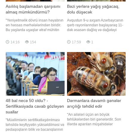
Asılılıq başlamadan qarşısını
Bəzi yerlərə yağış yağacaq,
almaq mümkündürmü?
dolu düşəcək
"Yeniyetməlik dövrü insan həyatının
Avqustun 9-u axşam Azərbaycanın
ən həssas mərhələlərindən biridir.
qərb rayonlarından başlayaraq 11-
Bu yaşlarda uşaqlar ətraf mühitin
dək əsasən dağlıq və dağətəyi
təsirinə daha açıq olur, yeni şeylərə
ərazilərdə arabir yağış yağacağı
maraq göstərir və bəzən
gözlənilir. Bu barədə BİG.AZ-a Milli
14:16
154
17:59
1
düşünmədən riskli qərarlar verirlər.
Hidrometeorologiya Xidmətindən
Məhz buna görə də narkotik və
məlumat verilib. Ayrı-ayrı yerlərdə
digər psixoaktiv maddələrlə ilk
yağışın qısamüddətli leysan
tanışlıq əksər hallarda bu dövrd
xarakterli olacağı, şimşək çaxacağı,
dol
48 bal necə 50 oldu? -
Dərmanlara davamlı gənələr
Sertifikasiyada cavab gözləyən
arıçılığı təhdid edir
suallar
"Arı ailələri üçün ən böyük
təhlükələrdən biri gənələrdir. Son
"Müəllimlərin sertifikatlaşdırılması
illərdə aparılan müşahidələr
təhsildə keyfiyyətin yüksəldilməsi və
göstərir ki, arılar üzərində parazitlik
pedaqoqların bilik və bacarıqlarının
edən bəzi gənələr istifadə olunan