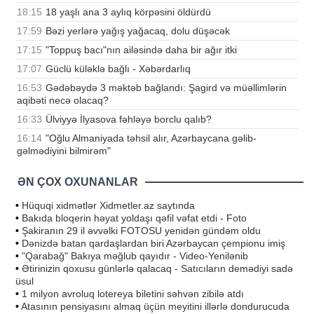
18:15
18 yaşlı ana 3 aylıq körpəsini öldürdü
17:59
Bəzi yerlərə yağış yağacaq, dolu düşəcək
17:15
"Toppuş bacı"nın ailəsində daha bir ağır itki
17:07
Güclü küləklə bağlı - Xəbərdarlıq
16:53
Gədəbəydə 3 məktəb bağlandı: Şagird və müəllimlərin
aqibəti necə olacaq?
16:33
Ülviyyə İlyasova fəhləyə borclu qalıb?
16:14
"Oğlu Almaniyada təhsil alır, Azərbaycana gəlib-
gəlmədiyini bilmirəm"
ƏN ÇOX OXUNANLAR
•
Hüquqi xidmətlər Xidmetler.az saytında
•
Bakıda bloqerin həyat yoldaşı qəfil vəfat etdi - Foto
•
Şakiranın 29 il əvvəlki FOTOSU yenidən gündəm oldu
•
Dənizdə batan qardaşlardan biri Azərbaycan çempionu imiş
•
"Qarabağ" Bakıya məğlub qayıdır - Video-Yenilənib
•
Ətirinizin qoxusu günlərlə qalacaq - Satıcıların demədiyi sadə
üsul
•
1 milyon avroluq lotereya biletini səhvən zibilə atdı
•
Atasının pensiyasını almaq üçün meyitini illərlə dondurucuda