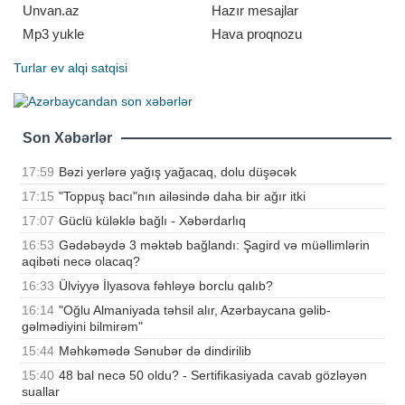
Unvan.az
Hazır mesajlar
Mp3 yukle
Hava proqnozu
Turlar
ev alqi satqisi
Son Xəbərlər
17:59
Bəzi yerlərə yağış yağacaq, dolu düşəcək
17:15
"Toppuş bacı"nın ailəsində daha bir ağır itki
17:07
Güclü küləklə bağlı - Xəbərdarlıq
16:53
Gədəbəydə 3 məktəb bağlandı: Şagird və müəllimlərin
aqibəti necə olacaq?
16:33
Ülviyyə İlyasova fəhləyə borclu qalıb?
16:14
"Oğlu Almaniyada təhsil alır, Azərbaycana gəlib-
gəlmədiyini bilmirəm"
15:44
Məhkəmədə Sənubər də dindirilib
15:40
48 bal necə 50 oldu? - Sertifikasiyada cavab gözləyən
suallar