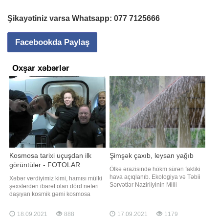
Şikayətiniz varsa Whatsapp:
077 7125666
Facebookda Paylaş
Oxşar xəbərlər
Kosmosa tarixi uçuşdan ilk
Şimşək çaxıb, leysan yağıb
görüntülər - FOTOLAR
Ölkə ərazisində hökm sürən faktiki
hava açıqlanıb. Ekologiya və Təbii
Xəbər verdiyimiz kimi, hamısı mülki
Sərvətlər Nazirliyinin Milli
şəxslərdən ibarət olan dörd nəfəri
Hidrometeorologiya Xidmətindən -a
daşıyan kosmik gəmi kosmosa
verilən məlumata görə, saat 21.00-a
göndərilib. "Qafqazinfo" xəbər verir
olan məlumata əsasən Şəki,
ki, "SpaceX" kosmos turistlərinin ilk
18.09.2021
888
17.09.2021
1179
Daşkəsən, Gədəbəy, Göy-göl,
görüntülərini yayımlayıb. Həmin