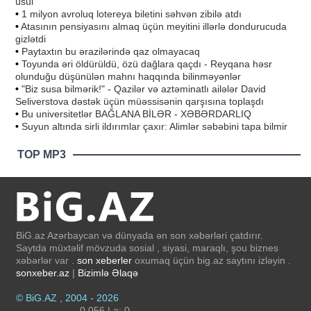
üsul
•
1 milyon avroluq lotereya biletini səhvən zibilə atdı
•
Atasının pensiyasını almaq üçün meyitini illərlə dondurucuda
gizlətdi
•
Paytaxtın bu ərazilərində qaz olmayacaq
•
Toyunda əri öldürüldü, özü dağlara qaçdı - Reyqana həsr
olunduğu düşünülən mahnı haqqında bilinməyənlər
•
"Biz susa bilmərik!" - Qazilər və aztəminatlı ailələr David
Seliverstova dəstək üçün müəssisənin qarşısına toplaşdı
•
Bu universitetlər BAĞLANA BİLƏR - XƏBƏRDARLIQ
•
Suyun altında sirli ildırımlar çaxır: Alimlər səbəbini tapa bilmir
TOP MP3
BiG.az Azərbaycan və dünyada ən son xəbərləri çatdırır.
Saytda müxtəlif mövzuda sosial , siyasi, maraqlı, şou biznes
xəbərlər var .
son xeberler
oxumaq üçün big.az saytını izləyin .
sonxeber.az
|
Bizimlə Əlaqə
© BiG.AZ , 2004 - 2026
0.056 | a: 0