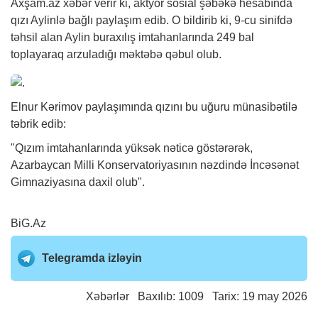
Axşam.az
xəbər
verir ki, aktyor sosial şəbəkə hesabında
qızı Aylinlə bağlı paylaşım edib. O bildirib ki, 9-cu sinifdə
təhsil alan Aylin buraxılış imtahanlarında 249 bal
toplayaraq arzuladığı məktəbə qəbul olub.
Elnur Kərimov paylaşımında qızını bu uğuru münasibətilə
təbrik edib:
"Qızım imtahanlarında yüksək nəticə göstərərək,
Azarbaycan Milli Konservatoriyasının nəzdində İncəsənət
Gimnaziyasına daxil olub".
BiG.Az
Telegramda izləyin
Xəbərlər
Baxılıb: 1009 Tarix: 19 may 2026