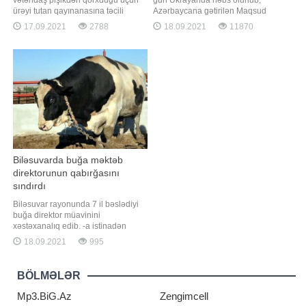
ürəyi tutan qayınanasına təcili
Azərbaycana gətirilən Maqsud
yardım əməkdaşının laqeyd
Mahmudovla bağlı paylaşım edib. -
17.09.2021
2788
18.09.2021
11870
yanaşdığı və ona "bismillah"
a istinadən xəbər verir ki, tanınmış
deyərək yatmasını məsləhət görən
aktrisa Maqsudun həbsini "İlahi
şəxs cəzalandırılıb. " "a istinadən
ədalət" adlandırıb: . "İlahi Ədalət və
xəbər verir ki, Tibbi Ərazi
dövlətimizin ədaləti! Bu qədər
Bölmələrini İdarəetmə Birliyində
insanın haqqına girməyi
Biləsuvarda buğa məktəb
direktorunun qabırğasını
sındırdı
Biləsuvar rayonunda 7 il bəslədiyi
buğa direktor müavinini
xəstəxanalıq edib. -a istinadən
xəbər verir ki, hadisə rayonun Aşağı
18.09.2021
995
Cürəli kəndində məktəb direktoru
Alim Hacıyevin yaşadığı ünvanda
olub. Hacıyev həyətyanı sahədəki
BÖLMƏLƏR
təssərrüfatında mal-qaraya qulluq
edərkən buğa ona qəfil hücum edib.
Mp3.BiG.Az
Zengimcell
Nəticəd