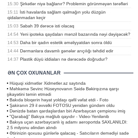
15:30
Şirkətlər niyə bağlanır? Problemin görünməyən tərəfləri
15:11
İsti havalarda sağlam qalmağın yolu düzgün
qidalanmadan keçir
15:03
Sabah 39 dərəcə isti olacaq
14:54
Yeni ipoteka qaydaları mənzil bazarında nəyi dəyişəcək?
14:53
Daha bir qadın estetik əməliyyatdan sonra öldü
14:44
Dərmanlara davamlı gənələr arıçılığı təhdid edir
14:37
Plastik düyü iddiaları nə dərəcədə doğrudur?
ƏN ÇOX OXUNANLAR
•
Hüquqi xidmətlər Xidmetler.az saytında
•
Məhkəmə Sevinc Hüseynovanın Səidə Bəkirqızına qarşı
şikayətini təmin etmədi
•
Bakıda bloqerin həyat yoldaşı qəfil vəfat etdi - Foto
•
Şakiranın 29 il əvvəlki FOTOSU yenidən gündəm oldu
•
Dənizdə batan qardaşlardan biri Azərbaycan çempionu imiş
•
"Qarabağ" Bakıya məğlub qayıdır - Video-Yenilənib
•
Bakıya uçan azərbaycanlı iş adamı aeroportda SAXLANILDI:
2.5 milyonu əlindən alındı
•
Ətirinizin qoxusu günlərlə qalacaq - Satıcıların demədiyi sadə