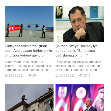
Quba, Ləzə, Qusar, Oğuz, Kişçay
görüntüləri təqdim edirik:
(Şəki), Balakən, Sarıbaş(Qax),
Sahdağ, Zaqatala
Türkiyədə təlimlərdə iştirak
Şairdən Üzeyir Hacıbəyliyə
edən Azərbaycan hərbçilərinin
qəribə təbrik: "Bunu sənə
bir qrupu Vətənə qayıdıb
bağışlamaq olmur..."
Azərbaycan Respublikası ilə
"Xöşbəxt adamsan ki, Azərbaycan
Türkiyə Respublikası arasında illik
musiqisinin bu gününü görmədin".
hərbi əməkdaşlıq planına əsasən
Qaynarinfo xəbər verir ki, bunu
keçirilən "TurAz Şahini - 2021" birgə
nəğməkar şair, Əməkdar İncəsənət
18.09.2021
254
18.09.2021
3544
taktiki-uçuş təlimində iştirak edən
Xadimi Baba Vəziroğlu dahi
Azərbaycan Hərbi Hava
bəstəkar Üzeyir Hacıbəylini ad
Qüvvələrinin bir qrup heyəti və
günü ilə əlaqədar təbrikdə yazıb.
aviasiya vasitələri Vətənə qayıdıb.
Şair bildirib ki, Üzeyir bəyin vaxtsız
Bu barədə BİG.AZ-a Müdafiə
ölümü ilə Azərbaycan musiqis
Nazirliyində