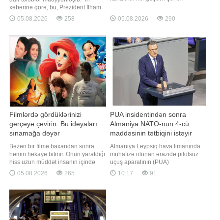
ərazisindən keçən hissəsində batıb.
xəbərinə görə, bu, Prezident İlham
BİG.AZ xəbər verir ki, hadisə ilə
Əliyevin tətbiqi barədə Fərman
05.08.2026
258
05.08.2026
290
bağlı Fövqəladə Hallar Nazirliyinin
imzaladığı "İnformasiya,
"112" qaynar telefon xəttinə
informasiyalaşdırma və
məlumat daxil olub. Məlumatla
informasiyanın mühafizəsi
əlaqədar dərhal FHN-in Kiçikhəcml
haqqında" qanuna əlavə edilən
yeni maddələrdə əksini tapıb.
Qanuna əsasən, 16 yaşı tama
Filmlərdə gördüklərinizi
PUA insidentindən sonra
gerçəyə çevirin: Bu ideyaları
Almaniya NATO-nun 4-cü
sınamağa dəyər
maddəsinin tətbiqini istəyir
Bəzən bir filmə baxandan sonra
Almaniya Leypsiq hava limanında
həmin hekayə bitmir. Onun yaratdığı
mühafizə olunan ərazidə pilotsuz
hiss uzun müddət insanın içində
uçuş aparatının (PUA)
qalır və "mən də bunu yaşamaq
aşkarlanmasından sonra NATO
05.08.2026
265
10:17
91
istəyirəm" fikri yaranır. Romantik
Nizamnaməsinin 4-cü maddəsinə
qayıq gəzintisi, adrenalin dolu anlar
uyğun olaraq alyansa üzv
və ya dostlarla çimərlik əyləncəsi.
dövlətlərlə məsləhətləşmələr
Sevdiyiniz filmlərdən ilham alaraq
aparmalıdır. xəbər verir ki, bu
yay tətilindəki ad
barədə Die Welt qəzetinə
açıqlamasında Almaniyanın Xristian