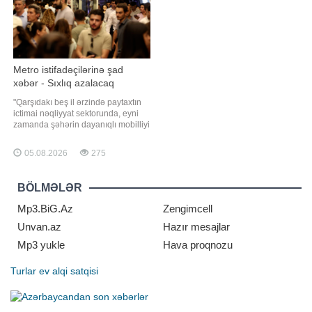
Demokrat İttifaqını
Metro istifadəçilərinə şad
xəbər - Sıxlıq azalacaq
"Qarşıdakı beş il ərzində paytaxtın
ictimai nəqliyyat sektorunda, eyni
zamanda şəhərin dayanıqlı mobilliyi
istiqamətində əsaslı dönüş nöqtəsi
yaranacaq". "Qafqazinfo" xəbər verir
05.08.2026
275
ki, "Bakı Metropoliteni"nin mətbuat
xidmətinin rəhbəri Bəxtiyar
Məmmədov jurnalistlərə
BÖLMƏLƏR
açıqlamasınd
Mp3.BiG.Az
Zengimcell
Unvan.az
Hazır mesajlar
Mp3 yukle
Hava proqnozu
Turlar
ev alqi satqisi