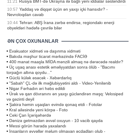
11:21
Rusiya BMT-də Ukrayna ilə bağlı yeni iddialar səsləndirdi
10:57
Yaddaş və diqqət üçün ən yaxşı içki hansıdır? -
Nevroloqdan cavab
10:44
Tehran: ABŞ İrana zərbə endirsə, regiondakı enerji
obyektləri hədəfə çevrilə bilər
ƏN ÇOX OXUNANLAR
•
Evakuator xidməti və daşınma xidməti
•
Bakıda məşhur ticarət mərkəzində FACİƏ
•
400 manat maaşla MİDA mənzili almaq nə dərəcədə realdır?
•
Üç uşaq anası estetik əməliyyatdan sonra ölüb - "Bacımı
torpağın altına qoydu..."
•
Güclü külək əsəcək - Xəbərdarlıq
•
"Sabah" ÇL-də ilk məğlubiyyətini aldı - Video-Yenilənib
•
Nigar Fərhadın əri həbs edildi
•
Ürək və qan dövranını ən yaxşı gücləndirən məşq: Velosiped
və gəzinti deyil
•
Şakira həmin uşaqları evində qonaq etdi - Fotolar
•
Kral ailəsində yeni körpə - Foto
•
Ceki Çan İçərişəhərdə
•
Dənizə getməzdən əvvəl oxuyun - 10 vacib qayda
•
Messi görün harada yaxalandı
•
İnsanların əvvəllər məlum olmayan əcdadları olub -