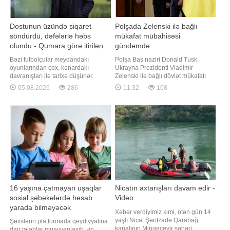
Dostunun üzündə siqaret
Polşada Zelenski ilə bağlı
söndürdü, dəfələrlə həbs
mükafat mübahisəsi
olundu - Qumara görə itirilən
gündəmdə
şöhrət
Bəzi futbolçular meydandakı
Polşa Baş naziri Donald Tusk
oyunlarından çox, kənardakı
Ukrayna Prezidenti Vladimir
davranışları ilə tarixə düşürlər.
Zelenski ilə bağlı dövlət mükafatı
İngiltərə futbolunun ən mübahisəli
məsələsində qərar verməyə
05.08.2026
286
11:32
108
simalarından biri hesab olunan Coi
çağırılıb. xəbər verir ki, Polşa
Barton da məhz belələrindəndır. O,
Prezident Administrasiyasının
istedadı ilə Premyer Liqada uzun
rəhbəri Zbiqnev Boqutski bu barədə
illər oynasa da, karyerasını kölgədə
X sosial şəbəkəsində paylaşım
qoyan saysız-hesabsız qalmaqalları
edib. Boqutski bildirib ki, Donald
il
Tusk vəzifə borcun
16 yaşına çatmayan uşaqlar
Nicatın axtarışları davam edir -
sosial şəbəkələrdə hesab
Video
yarada bilməyəcək
Xəbər verdiyimiz kimi, ötən gün 14
yaşlı Nicat Şərifzadə Qarabağ
Şəxslərin platformada qeydiyyatına
kanalının Mingəçevir şəhəri
dair tələblər müəyyənləşib. -ın