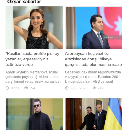
Oxşar xəbərlər
"Paxıllar, saxta profillə pis rəy
Azərbaycan heç vaxt öz
yazanlar, aqressivliyiniz
ərazisindən qonşu ölkəyə
üzünüzə vurub"
qarşı istifadə olunmasına icazə
verməz - Hikmət Hacıyev
Aparıcı Aytəkin Mərdanova sosial
Geosiyasi baxımdan regionumuzda
şəbəkədə paylaşdığı video ilə ona
vəziyyət çox çətindir. Bakıdan 200
qarşı tənqid və aqressiv münasibət
km cənubda İran, ABŞ və İsrail
göstərən izləyicilərə müraciət edib.
arasında müharibə gedir. 200 km
10:23
154
05.08.2026
249
Axşam.az xəbər verir ki, aparıcı
şimalda isə Rusiya-Ukrayna
paylaşımlarını bəyənməyən
müharibəsi davam edir. Türkiyənin
şəxslərin onu izləmək
"Milliyet" qəzeti xəbər verir ki, bu
məcburiyyətində olmadığını bildirib:.
barədə Azərbaycan Prezidentinin
"Məni izləmək məcburiyyətində
köməkçisi - Azərbaycan
deyilsiniz
Respublikas