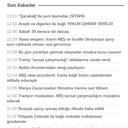
Son Xəbərlər
13:21
"Qarabağ"da yeni təyinatlar (SİYAHI)
12:50
Arayik və digərləri ilə bağlı YEKUN QƏRAR VERİLDİ
12:45
Sabah 39 dərəcə isti olacaq
12:29
Siyasi ekspert: İranın ABŞ və İsraillə Ukraynaya qarşı
eyni cəbhədə olması real görünmür
12:28
Bu gün çimərliyə getmək istəyənlər əvvəlcə bunu oxusun
12:19
Tramp "sursat çatışmazlığı" iddialarına cavab verdi
12:15
Aydan Axundovadan sevgi paylaşımı
12:14
ABŞ vitse-prezidenti: İranla bağlı bütün vasitələrdən
istifadə edəcəyik
12:05
Mariya Zaxarovadan Hirosima merinə sərt ittiham
11:54
Trampın müdaxiləsi: ABŞ sursat çatışmazlığını müzakirə
edəcək
11:49
Rusiyalı yazıçı qonaq olduğu ölkədə həbs edildi
11:32
Polşada Zelenski ilə bağlı mükafat mübahisəsi
gündəmdə