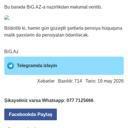
Bu barədə
BiG.AZ
-a nazirlikdən məlumat verilib.
Bildirilib ki, həmin gün güzəştli şərtlərlə pensiya hüququna
malik şəxslərin də pensiyaları ödəniləcək.
BiG.Az
Telegramda izləyin
Xəbərlər
Baxılıb: 714 Tarix: 19 may 2026
Şikayətiniz varsa Whatsapp:
077 7125666
Facebookda Paylaş