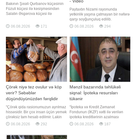
- Video
Bakının Şıxəli Qurbanov küçəsinin
Füzuli küçəsi ilə kəsişməsindən
Paytaxtın Nizami rayonunda
Salatın Əsgərova küçəsi ilə
yetkinlik yaşına çatmayan bir nəfərə
kəsişməsinədək olan hissəsində
qarşı soyğunçuluq edilib.
aidiyyəti qurum tərəfindən aparılan
"Qafqazinfo" xəbər verir ki,
06.08.2026
171
06.08.2026
294
təmir işləri ilə əlaqədar nəqliyyat
naməlum şəxs zərərçəkənin əlində
vasitələrinin hərəkətinə
olan, dəyəri 1750 manat təşkil edən
məhdudiyyət tətbiq edilir. BİG.AZ
"iPhone 16" mobil telefonu alaraq
xəbər verir ki, bu barədə
hadisə yerindən uzaqlaşıb. Nizami
Azərbaycan Yerüst
Rayon Polis İdarəsinin 24-c
Çörək niyə tez ovulur və köp
Mənzil bazarında təhlükəli
verir? Səbəblər
siqnal: İpoteka resursları
düşündüyünüzdən fərqlidir
tükənir
"Çörək qida rasionumuzun ayrılmaz
"İpoteka və Kredit Zəmanət
hissəsidir. Bir çox insan üçün yemək
Fondunun (İKZF) xətti ilə verilən
çörəksiz tam hesab edilmir. Lakin
ipoteka kreditlərinin azalması
son illər istehlakçılar arasında
təsadüfi hal deyil. Bu tendensiya
06.08.2026
292
06.08.2026
187
çörəyin keyfiyyətinin aşağı düşməsi,
həm maliyyələşmə imkanlarının
tez ovulması, qısa müddətdə
daraldığını, həm də mənzil
bayatlaması və həzm zamanı köp
bazarında əlçatanlıq probleminin