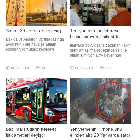
Sabah 39 dərəcə isti olacaq
1 milyon avroluq lotereya
biletini səhvən zibilə atdı
Bakıda və Abşeron yarımadasında
avqustun 7-də hava şəraitinin
İtaliyada böyük şans qazanan, lakin
əsasən yağmursuz keçəcəyi
səhv anlaşılma səbəbindən zibilə
gözlənilir. xəbər verir ki, bu barədə
atılan 1 milyon avro dəyərində
Milli Hidrometeorologiya Xidməti
lotereya bileti iki günlük axtarışdan
məlumat yayıb. Bildirilib ki, arabir
sonra tapılıb. "Qafqazinfo"nun
06.08.2026
243
06.08.2026
128
güclənən şimal-qərb küləyi gündüz
xəbərinə görə, hadisə ölkənin
şimal-şərq küləyi ilə əvəz olunacaq.
cənubundakı Apuliya bölgəsinin
Havanın temperaturu gecə 22-25
Bari şəhəri yaxınlığındakı Bitonto
isti
qəsəbəsində baş verib. Qali
Bəzi marşrutların hərəkət
Yeniyetmənin "iPhone"unu
istiqamətləri dəyişdi
əlindən alıb 20 Yanvarda satdı