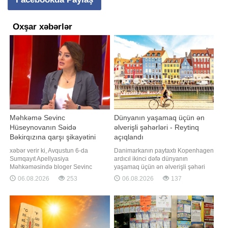
Oxşar xəbərlər
Məhkəmə Sevinc
Dünyanın yaşamaq üçün ən
Hüseynovanın Səidə
əlverişli şəhərləri - Reytinq
Bəkirqızına qarşı şikayətini
açıqlandı
təmin etmədi
xəbər verir ki, Avqustun 6-da
Danimarkanın paytaxtı Kopenhagen
Sumqayıt Apellyasiya
ardıcıl ikinci dəfə dünyanın
Məhkəməsində bloger Sevinc
yaşamaq üçün ən əlverişli şəhəri
Hüseynovanın jurnalist Səidə
seçilib. Qaynarinfo xəbər verir ki, bu
06.08.2026
253
06.08.2026
137
Bəkirqızına qarşı xüsusi ittiham
barədə Economist Intelligence Unit
qaydasında verdiyi şikayət üzrə
tərəfindən hazırlanan 2026-cı il üzrə
apellyasiya baxışı keçirilib.
Qlobal Yaşanabilirlik İndeksində
Jurnalistin vəkili Yaqub Nəcəfli -a
qeyd olunub. Reytinqə əsasən,
açıqlamasında bildirib ki, məhkəmə
Kopenhagen 173 şəhər arasında
apellyasiya şikayətini təmi
sabitlik