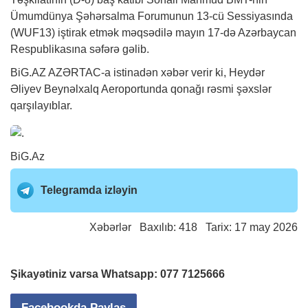
Ümumdünya Şəhərsalma Forumunun 13-cü Sessiyasında
(WUF13) iştirak etmək məqsədilə mayın 17-də Azərbaycan
Respublikasına səfərə gəlib.
BiG.AZ
AZƏRTAC-a istinadən
xəbər
verir ki, Heydər
Əliyev Beynəlxalq Aeroportunda qonağı rəsmi şəxslər
qarşılayıblar.
BiG.Az
Telegramda izləyin
Xəbərlər
Baxılıb: 418 Tarix: 17 may 2026
Şikayətiniz varsa Whatsapp:
077 7125666
Facebookda Paylaş