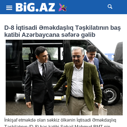
D-8 İqtisadi Əməkdaşlıq Təşkilatının baş
katibi Azərbaycana səfərə gəlib
İnkişaf etməkdə olan səkkiz ölkənin İqtisadi Əməkdaşlıq
Təşkilatının (D-8) baş katibi Sohail Mahmud BMT-nin