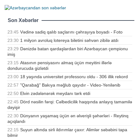
Son Xəbərlər
23:45
Vədinə sadiq qalıb saçlarını çəhrayıya boyadı - Foto
23:30
1 milyon avroluq lotereya biletini səhvən zibilə atdı
23:29
Dənizdə batan qardaşlardan biri Azərbaycan çempionu
imiş
23:15
Atasının pensiyasını almaq üçün meyitini illərlə
dondurucuda gizlətdi
23:00
18 yaşında universitet professoru oldu - 306 illik rekord
22:57
"Qarabağ" Bakıya məğlub qayıdır - Video-Yenilənib
22:50
Elvin zədələnərək meydanı tərk etdi
22:45
Dörd nəsilin fərqi: Cəlbedicilik haqqında anlayış tamamilə
dəyişir
22:30
Dünyanın yaşamaq üçün ən əlverişli şəhərləri - Reytinq
açıqlandı
22:15
Suyun altında sirli ildırımlar çaxır: Alimlər səbəbini tapa
bilmir