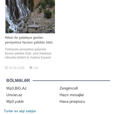
yaratması ilə bağlı narahatlıqlar
daha da dərinləşdiyini göstərən
artmaqdadır". Bunu BİG.AZ-
ciddi siqnaldır". Bunu BİG.AZ-a
açıqlamasınd
Ailəsi ilə şəlaləyə gedən
yeniyetmə faciəvi şəkildə öldü
Türkiyədə yeniyetmə şəlalədə
faciəvi şəkildə ölüb. yerli mediaya
istinadla bildirir ki, hadisə Kayseri
rayonunun, Yəhyalı qəsəbəsində
baş verib. Məlumata görə, ailəsi ilə
06.08.2026
191
birlikdə rayon ərazisində yerləşən
Kapuzbaşı şəlalələrinə gedən 14
yaşlı Ela Nur Ç. Cənub Şəlaləsində
BÖLMƏLƏR
tarazlığını itirərək suya düşüb
Mp3.BiG.Az
Zengimcell
Unvan.az
Hazır mesajlar
Mp3 yukle
Hava proqnozu
Turlar
ev alqi satqisi