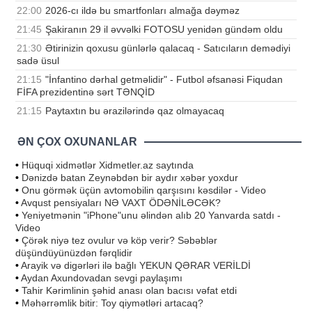
22:00
2026-cı ildə bu smartfonları almağa dəyməz
21:45
Şakiranın 29 il əvvəlki FOTOSU yenidən gündəm oldu
21:30
Ətirinizin qoxusu günlərlə qalacaq - Satıcıların demədiyi
sadə üsul
21:15
"İnfantino dərhal getməlidir" - Futbol əfsanəsi Fiqudan
FİFA prezidentinə sərt TƏNQİD
21:15
Paytaxtın bu ərazilərində qaz olmayacaq
ƏN ÇOX OXUNANLAR
•
Hüquqi xidmətlər Xidmetler.az saytında
•
Dənizdə batan Zeynəbdən bir aydır xəbər yoxdur
•
Onu görmək üçün avtomobilin qarşısını kəsdilər - Video
•
Avqust pensiyaları NƏ VAXT ÖDƏNİLƏCƏK?
•
Yeniyetmənin "iPhone"unu əlindən alıb 20 Yanvarda satdı -
Video
•
Çörək niyə tez ovulur və köp verir? Səbəblər
düşündüyünüzdən fərqlidir
•
Arayik və digərləri ilə bağlı YEKUN QƏRAR VERİLDİ
•
Aydan Axundovadan sevgi paylaşımı
•
Tahir Kərimlinin şəhid anası olan bacısı vəfat etdi
•
Məhərrəmlik bitir: Toy qiymətləri artacaq?