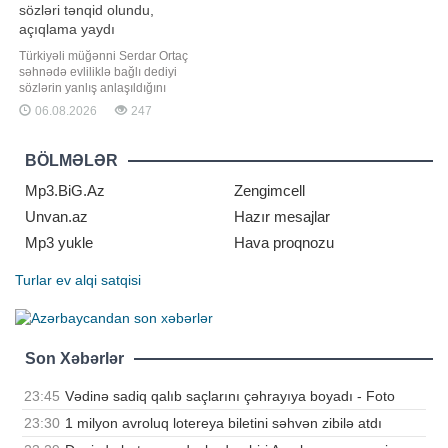
sözləri tənqid olundu,
açıqlama yaydı
Türkiyəli müğənni Serdar Ortaç
səhnədə evliliklə bağlı dediyi
sözlərin yanlış anlaşıldığını
açıqlayıb. Axşam.az xəbər verir ki,
06.08.2026
247
sənətçi İstanbul Festivalı
çərçivəsində konsert verib. Ortaçın
səhnədəki "Evlənmək ağıl
BÖLMƏLƏR
xəstələrinin işidir, evlənmək üçün
dəli olmaq lazımdır" sözləri tənqid
Mp3.BiG.Az
Zengimcell
olunub
Unvan.az
Hazır mesajlar
Mp3 yukle
Hava proqnozu
Turlar
ev alqi satqisi
Son Xəbərlər
23:45
Vədinə sadiq qalıb saçlarını çəhrayıya boyadı - Foto
23:30
1 milyon avroluq lotereya biletini səhvən zibilə atdı