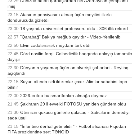
23:29
Dənizdə batan qardaşlardan biri Azərbaycan çempionu
imiş
23:15
Atasının pensiyasını almaq üçün meyitini illərlə
dondurucuda gizlətdi
23:00
18 yaşında universitet professoru oldu - 306 illik rekord
22:57
"Qarabağ" Bakıya məğlub qayıdır - Video-Yenilənib
22:50
Elvin zədələnərək meydanı tərk etdi
22:45
Dörd nəsilin fərqi: Cəlbedicilik haqqında anlayış tamamilə
dəyişir
22:30
Dünyanın yaşamaq üçün ən əlverişli şəhərləri - Reytinq
açıqlandı
22:15
Suyun altında sirli ildırımlar çaxır: Alimlər səbəbini tapa
bilmir
22:00
2026-cı ildə bu smartfonları almağa dəyməz
21:45
Şakiranın 29 il əvvəlki FOTOSU yenidən gündəm oldu
21:30
Ətirinizin qoxusu günlərlə qalacaq - Satıcıların demədiyi
sadə üsul
21:15
"İnfantino dərhal getməlidir" - Futbol əfsanəsi Fiqudan
FİFA prezidentinə sərt TƏNQİD