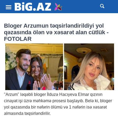
Bloger Arzumun təqsirləndirildiyi yol
qəzasında ölən və xəsarət alan cütlük -
FOTOLAR
"Arzum" ləqəbli bloger İlduzə Hacıyeva Elmar qızının
cinayət işi üzrə məhkəmə prosesi başlayıb. Belə ki, bloger
yol qəzasında bir nəfərin ölümü və 1 nəfərin isə xəsarət
almasında təqsirləndirilir.