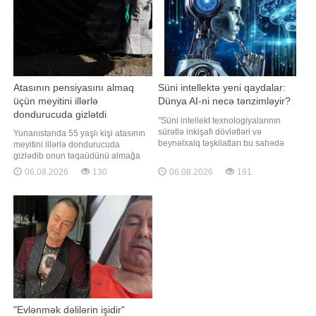
komandalarında aşağıdakı
Buna görə də İranın sərt ritorikay
məşqçilə
Atasının pensiyasını almaq
Süni intellektə yeni qaydalar:
üçün meyitini illərlə
Dünya AI-ni necə tənzimləyir?
dondurucuda gizlətdi
"Süni intellekt texnologiyalarının
sürətlə inkişafı dövlətləri və
Yunanıstanda 55 yaşlı kişi atasının
beynəlxalq təşkilatları bu sahədə
meyitini illərlə dondurucuda
yeni qaydalar və tələblər
gizlədib onun təqaüdünü almağa
formalaşdırmağa sövq edir. Çünki
davam etməkdə şübhəli bilinərək
06.08.2026
130
06.08.2026
191
süni intellekt artıq təkcə texnoloji
həbs edilib. "Qafqazinfo" xəbər verir
yenilik deyil, həm də məlumat
ki, Yunanıstan polisinin məlumatına
təhlükəsizliyi, müəllif hüquqları,
görə, hadisə Peloponnes
şəxsi məlumatların qorunması və
yarımadasında, Sparta
ictima
yaxınlığındakı Mistra kəndində
qeydə alınıb
"Evlənmək dəlilərin işidir"