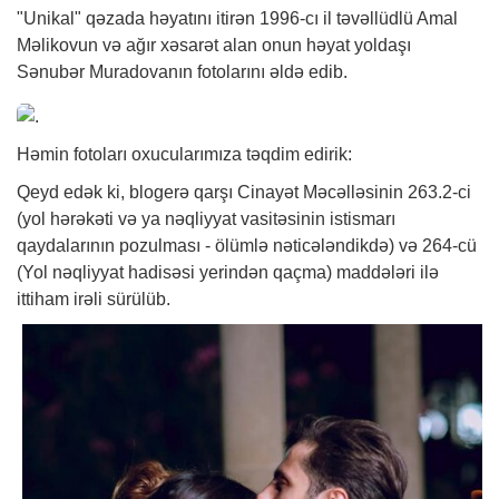
"Unikal" qəzada həyatını itirən 1996-cı il təvəllüdlü Amal
Məlikovun və ağır xəsarət alan onun həyat yoldaşı
Sənubər Muradovanın fotolarını əldə edib.
Həmin fotoları oxucularımıza təqdim edirik:
Qeyd edək ki, blogerə qarşı Cinayət Məcəlləsinin 263.2-ci
(yol hərəkəti və ya nəqliyyat vasitəsinin istismarı
qaydalarının pozulması - ölümlə nəticələndikdə) və 264-cü
(Yol nəqliyyat hadisəsi yerindən qaçma) maddələri ilə
ittiham irəli sürülüb.