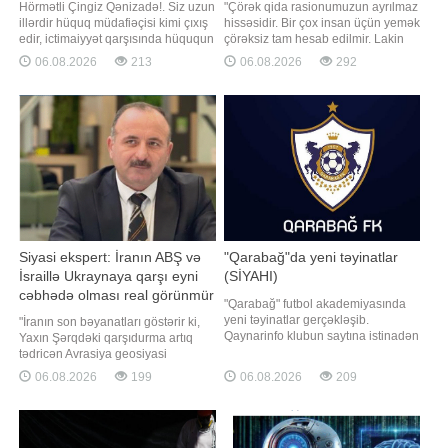
Hörmətli Çingiz Qənizadə!. Siz uzun
"Çörək qida rasionumuzun ayrılmaz
illərdir hüquq müdafiəçisi kimi çıxış
hissəsidir. Bir çox insan üçün yemək
edir, ictimaiyyət qarşısında hüququn
çörəksiz tam hesab edilmir. Lakin
aliliyini, qanunçuluğu və
son illər istehlakçılar arasında
06.08.2026
213
06.08.2026
292
Konstitusiyanın prinsiplərini
çörəyin keyfiyyətinin aşağı düşməsi,
müdafiə etdiyinizi bəyan edirsiniz.
tez ovulması, qısa müddətdə
Məhz buna görə də cəmiyyət sizdən
bayatlaması və həzm zamanı köp
hər bir məsələyə hüquqi meyarlarla
yaratması ilə bağlı narahatlıqlar
yanaşmağı gözləyir. Azərbayca
artmaqdadır". Bunu BİG.AZ-
Siyasi ekspert: İranın ABŞ və
"Qarabağ"da yeni təyinatlar
İsraillə Ukraynaya qarşı eyni
(SİYAHI)
cəbhədə olması real görünmür
"Qarabağ" futbol akademiyasında
yeni təyinatlar gerçəkləşib.
"İranın son bəyanatları göstərir ki,
Qaynarinfo klubun saytına istinadən
Yaxın Şərqdəki qarşıdurma artıq
xəbər verir ki, 2026-2027-ci illər
tədricən Avrasiya geosiyasi
mövsümündə komandaları
məkanına da sirayət edir.
06.08.2026
199
06.08.2026
209
çalışdıracaq məşqçilər
Ukraynanın İranın hərbi-logistika
müəyyənləşib. Akademiya
maraqlarına toxunan addımları və
koordinatoru Aftandil Hacıyevin
Qərblə hərbi-texnoloji əməkdaşlığı
rəhbərliyi altında akademiya
Tehranda ciddi narahatlıq doğurur.