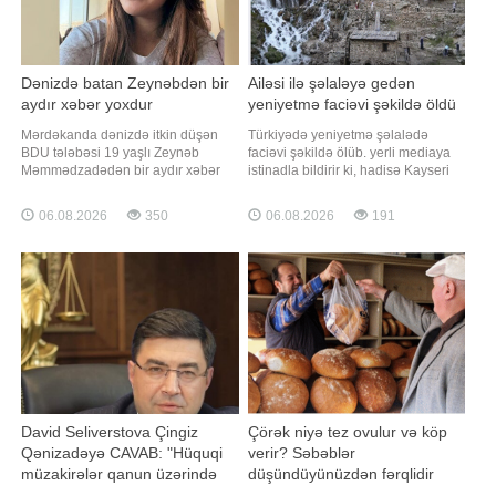
Dənizdə batan Zeynəbdən bir
Ailəsi ilə şəlaləyə gedən
aydır xəbər yoxdur
yeniyetmə faciəvi şəkildə öldü
Mərdəkanda dənizdə itkin düşən
Türkiyədə yeniyetmə şəlalədə
BDU tələbəsi 19 yaşlı Zeynəb
faciəvi şəkildə ölüb. yerli mediaya
Məmmədzadədən bir aydır xəbər
istinadla bildirir ki, hadisə Kayseri
yoxdur. "Qafqazinfo" xəbər verir ki,
rayonunun, Yəhyalı qəsəbəsində
bu barədə itkin tələbənin yaxını
baş verib. Məlumata görə, ailəsi ilə
06.08.2026
350
06.08.2026
191
Üzeyir Eldar Cəfərov sosial şəbəkə
birlikdə rayon ərazisində yerləşən
hesabında paylaşım edib. Onun
Kapuzbaşı şəlalələrinə gedən 14
sözlərinə görə, bu gün artıq 30 gün
yaşlı Ela Nur Ç. Cənub Şəlaləsində
tamam olur ki, Zeynəblə bağl
tarazlığını itirərək suya düşüb
David Seliverstova Çingiz
Çörək niyə tez ovulur və köp
Qənizadəyə CAVAB: "Hüquqi
verir? Səbəblər
müzakirələr qanun üzərində
düşündüyünüzdən fərqlidir
qurulmalıdır"