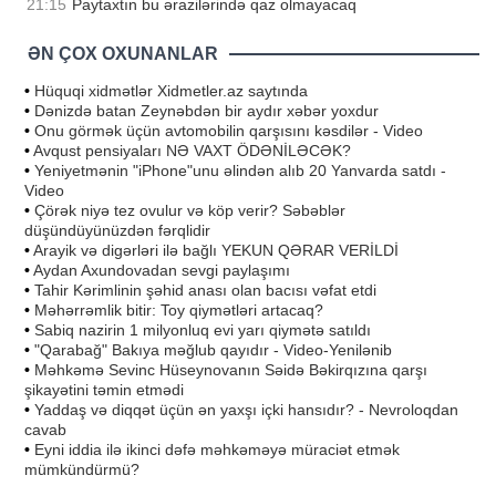
21:15
Paytaxtın bu ərazilərində qaz olmayacaq
ƏN ÇOX OXUNANLAR
•
Hüquqi xidmətlər Xidmetler.az saytında
•
Dənizdə batan Zeynəbdən bir aydır xəbər yoxdur
•
Onu görmək üçün avtomobilin qarşısını kəsdilər - Video
•
Avqust pensiyaları NƏ VAXT ÖDƏNİLƏCƏK?
•
Yeniyetmənin "iPhone"unu əlindən alıb 20 Yanvarda satdı -
Video
•
Çörək niyə tez ovulur və köp verir? Səbəblər
düşündüyünüzdən fərqlidir
•
Arayik və digərləri ilə bağlı YEKUN QƏRAR VERİLDİ
•
Aydan Axundovadan sevgi paylaşımı
•
Tahir Kərimlinin şəhid anası olan bacısı vəfat etdi
•
Məhərrəmlik bitir: Toy qiymətləri artacaq?
•
Sabiq nazirin 1 milyonluq evi yarı qiymətə satıldı
•
"Qarabağ" Bakıya məğlub qayıdır - Video-Yenilənib
•
Məhkəmə Sevinc Hüseynovanın Səidə Bəkirqızına qarşı
şikayətini təmin etmədi
•
Yaddaş və diqqət üçün ən yaxşı içki hansıdır? - Nevroloqdan
cavab
•
Eyni iddia ilə ikinci dəfə məhkəməyə müraciət etmək
mümkündürmü?